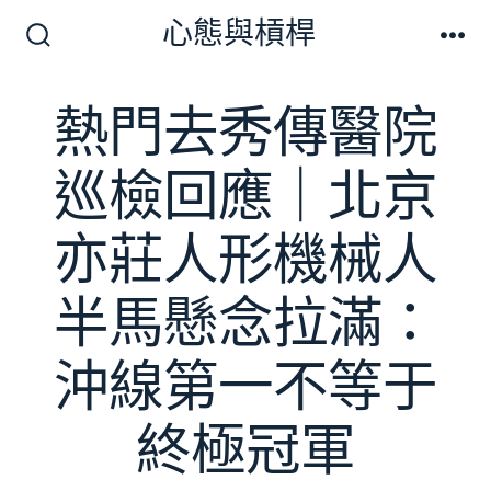
跳
心態與槓桿
至
搜
選
尋
單
主
切
熱門去秀傳醫院
要
換
開
內
關
巡檢回應｜北京
容
亦莊人形機械人
半馬懸念拉滿：
沖線第一不等于
終極冠軍