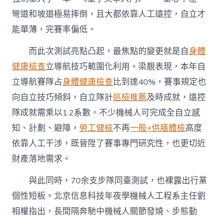
彎道和坡道極易摔倒，且大都依靠人工遠控，自立才
能單薄，完賽率偏低。
而此次測試亮點凸起，最焦點的變更就是自
身體
健康檢查
立導航技巧範圍化利用。梁靚表現，本年自
立導航賽隊占
身體健康檢查
比到達40%，賽事規定也
向自立技巧傾斜，自立隊計
巡檢推薦
及時成就，遠控
隊成就需乘以1.2系數。不少機械人可完成全自立感
知、計劃、避障，
勞工健檢
不再
一般+供膳體檢
高度
依靠人工干涉，既晉陞了賽事專門研究性，也更切近
財產落地需求。
與此同時，70余支步隊同臺測試，也裸露出行業
個性短板。北京信息科技年夜學機械人工程系主任劉
相權指出，長間隔奔馳中機械人關節發燒、步態動