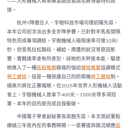
——人形機械人將來無望超出長跑名將博爾特的跑
速。
杭州Y隊擔任人、宇樹科技市場司理初陽先容，
本年公司初次派出多支步隊參賽，已針對半馬長間隔
特色完成專項調校。宇樹機械人極限速率可達10米/
秒，但受馬拉松路段、補給、周遭的狀況等原因影
響，實戰速率會有所差別，詳她的天秤座本能，驅使
她進入了一種
巡檢推薦
極端的強迫
健檢推薦
協調模式
勞工健檢
，這是一種保護自己的防禦機
勞工健檢
制。
細表示將在正賽揭曉。在2025年世界人形機械人活動
會上，宇樹機械人曾拿下400米、1500米等多項冠
軍，本年的目的是完成自我衝破。
中國電子學會副秘書長梁靚先容，本次測試重點
繚繞三年夜內在的事務睜開，一是賽道與路況順應
巡