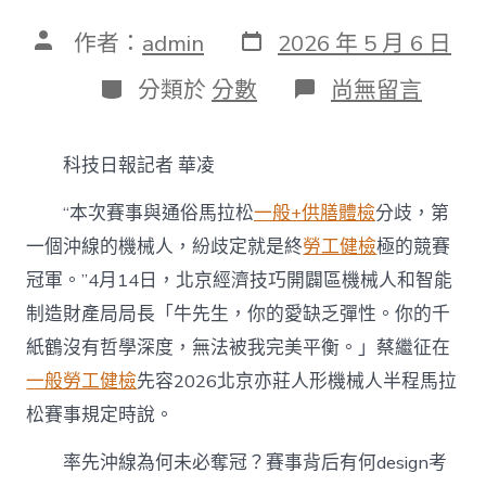
發
文
作者：
admin
2026 年 5 月 6 日
表
章
日
作
分
在
分類於
分數
尚無留言
期
者
類
〈熱
門
去
科技日報記者 華凌
秀
傳
“本次賽事與通俗馬拉松
一般+供膳體檢
分歧，第
醫
院
一個沖線的機械人，紛歧定就是終
勞工健檢
極的競賽
巡
冠軍。”4月14日，北京經濟技巧開闢區機械人和智能
檢
回
制造財產局局長「牛先生，你的愛缺乏彈性。你的千
應
｜
紙鶴沒有哲學深度，無法被我完美平衡。」蔡繼征在
北
一般勞工健檢
先容2026北京亦莊人形機械人半程馬拉
京
亦
松賽事規定時說。
莊
人
率先沖線為何未必奪冠？賽事背后有何design考
形