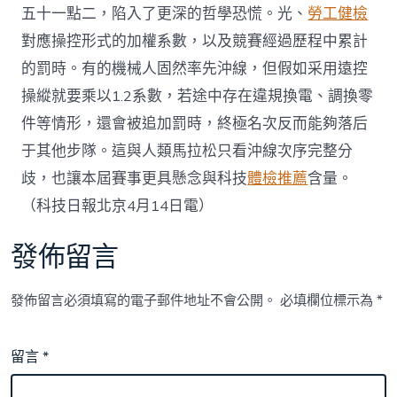
五十一點二，陷入了更深的哲學恐慌。光、
勞工健檢
對應操控形式的加權系數，以及競賽經過歷程中累計
的罰時。有的機械人固然率先沖線，但假如采用遠控
操縱就要乘以1.2系數，若途中存在違規換電、調換零
件等情形，還會被追加罰時，終極名次反而能夠落后
于其他步隊。這與人類馬拉松只看沖線次序完整分
歧，也讓本屆賽事更具懸念與科技
體檢推薦
含量。
（科技日報北京4月14日電）
發佈留言
發佈留言必須填寫的電子郵件地址不會公開。
必填欄位標示為
*
留言
*