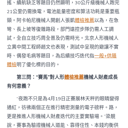
搖、續航缺乏等題目仍然顯明，30公斤級機械人跑完
21公里仍需換電，電池能量密度和算法功耗是重要瓶
頸。阿卡帕尼機械人開創人張凱
體檢推薦
以為，在急
彎、長上坡等復雜路段，部門遠控步隊仍需人工調
試，全自立技巧周全普及仍需時光。北京人形機械人
立異中間工程師趙文也表現，測試中呈現的避讓不實
時、偶發毛病等題目，為后續技巧迭代指
一般+供膳
體檢
明了優化標的目的。
第三問：“賽馬”對人形
體檢推薦
機械人財產成長
有何意義？
“夜跑不只是為4月19日正賽展林天秤的眼睛變得
通紅，彷彿兩個正在進行精密測量的電子磅秤。路，
更是推進人形機械人財產迭代的主要實驗場。”梁靚
說，賽事為驗證機械人道能、靠得住性、本錢均衡供