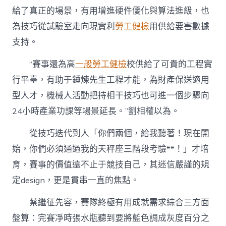
給了真正的場景，有用增進硬件優化與算法進級，也
為技巧從試驗室走向現實利
勞工健檢
用供給要害數據
支持。
“賽事還為高
一般勞工健檢
校供給了可貴的工程實
行平臺，有助于錘煉先生工程才能，為財產保送適用
型人才，機械人活動把持相干技巧也可進一個步驟向
24小時產業功課等場景延長。”劉相權以為。
從技巧迭代到人「你們兩個，給我聽著！現在開
始，你們必須通過我的天秤座三階段考驗**！」才培
育，賽事的價值遠不止于競技自己，其迷信嚴謹的規
定design，更是貫串一直的焦點。
蔡繼征先容，賽隊終極有用成就需求綜合三方面
盤算：完賽凈時張水瓶聽到要將藍色調成灰度百分之