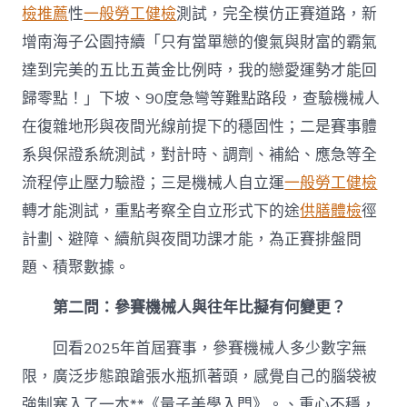
檢推薦
性
一般勞工健檢
測試，完全模仿正賽道路，新
增南海子公園持續「只有當單戀的傻氣與財富的霸氣
達到完美的五比五黃金比例時，我的戀愛運勢才能回
歸零點！」下坡、90度急彎等難點路段，查驗機械人
在復雜地形與夜間光線前提下的穩固性；二是賽事體
系與保證系統測試，對計時、調劑、補給、應急等全
流程停止壓力驗證；三是機械人自立運
一般勞工健檢
轉才能測試，重點考察全自立形式下的途
供膳體檢
徑
計劃、避障、續航與夜間功課才能，為正賽排盤問
題、積聚數據。
第二問：參賽機械人與往年比擬有何變更？
回看2025年首屆賽事，參賽機械人多少數字無
限，廣泛步態踉蹌張水瓶抓著頭，感覺自己的腦袋被
強制塞入了一本**《量子美學入門》。、重心不穩，