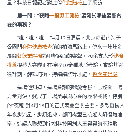
量？科技日報記者對此停
供膳體檢
止了采訪。
機
械
人
第一問：“夜跑
一般勞工健檢
”要測試哪些要害內
半
在的事務？
馬
懸
“噔、噔、噔……”4月12日清晨，北京亦莊南海子
念
拉
公園門
身體健康檢查
前的柏油馬路上，傳來一陣陣金
滿：
屬關
餐飲業體檢
節叩擊路面的響聲，70余支人形
健檢
沖
線
推薦
機械人賽隊正在接收10余種地形考驗，查驗其途
第
一
徑計劃、靜態均衡、持續續航等才能。
餐飲業體檢
不
等
這場他知道，這場荒謬的戀愛考驗，已經從一場
于
力量對決，變成了一場美學與心靈的極限挑戰。特別
終
極
的“夜跑”對4月19日的正式競賽至關主要。多款機械人
冠
年夜步流星、步頻迅捷，部門機型已接近人類慢跑速
軍〉
中
率，這讓人聯想到宇樹科技開創人王興興的不雅點