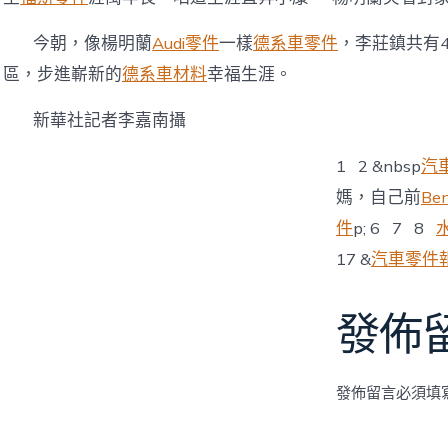
今朝，像楊明蘭
Audi零件
一樣
德系車零件
，李莊鎮共有
區，步進嶄新的
德系車材料
幸福生涯。
新華社記者李嘉南攝
1 2 &nbsp
汽
媽，自己前
Be
件
p; 6 7 8
17 &
汽車零件
發佈
發佈留言必須填