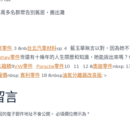
4萬多名群眾告別舊居，搬出灘
車零件
; 3 &nb
台北汽車材料
sp; 4 藍玉華無言以對，因為她
ntley零件
世還有十幾年的人生閱歷和知識，她能說出來嗎？5 
水箱精
9
VW零件
Porsche零件
10 11 12 &
奧迪零件
nbsp; 
報價
nbsp;
賓利零件
18 &nbsp
油氣分離器改良版
; >
留言
寫的電子郵件地址不會公開。
必填欄位標示為
*