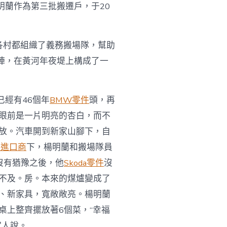
明蘭作為第三批搬遷戶，于20
各村都組織了義務搬場隊，幫助
上陣，在黃河年夜堤上構成了一
經有46個年
BMW零件
頭，再
眼前是一片明亮的杏白，而不
放。汽車開到新家山腳下，自
件進口商
下，楊明蘭和搬場隊員
沒有猶豫之後，他
Skoda零件
沒
不及。房。本來的煤爐變成了
、新家具，寬敞敞亮。楊明蘭
桌上整齊擺放著6個菜，“幸福
家人說。