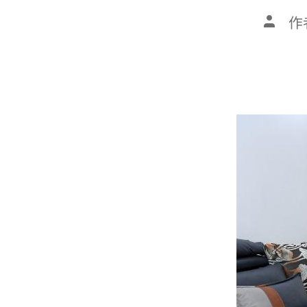
文
作
章
作
者