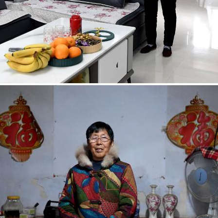
奧
斯
德
汽
車
零
件
扶
貧
門
戶〉
中