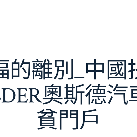
福的離別_中國
SDER奧斯德
貧門戶