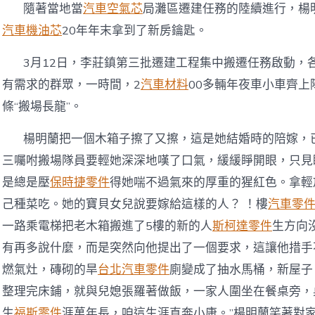
隨著當地當
汽車空氣芯
局灘區遷建任務的陸續進行，楊
汽車機油芯
20年年末拿到了新房鑰匙。
3月12日，李莊鎮第三批遷建工程集中搬遷任務啟動，
有需求的群眾，一時間，2
汽車材料
00多輛年夜車小車齊
條“搬場長龍”。
楊明蘭把一個木箱子擦了又擦，這是她結婚時的陪嫁，已
三囑咐搬場隊員要輕她深深地嘆了口氣，緩緩睜開眼，只見
是總是壓
保時捷零件
得她喘不過氣來的厚重的猩紅色。拿輕
己種菜吃。她的寶貝女兒說要嫁給這樣的人？ ！樓
汽車零
一路乘電梯把老木箱搬進了5樓的新的人
斯柯達零件
生方向
有再多說什麼，而是突然向他提出了一個要求，這讓他措手
燃氣灶，磚砌的旱
台北汽車零件
廁變成了抽水馬桶，新屋子
整理完床鋪，就與兒媳張羅著做飯，一家人圍坐在餐桌旁，
生
福斯零件
涯萬年長，咱這生涯直奔小康。”楊明蘭笑著對