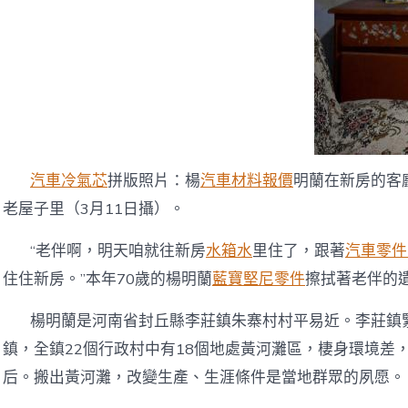
汽車冷氣芯
拼版照片：楊
汽車材料報價
明蘭在新房的客
老屋子里（3月11日攝）。
“老伴啊，明天咱就往新房
水箱水
里住了，跟著
汽車零件
住住新房。”本年70歲的楊明蘭
藍寶堅尼零件
擦拭著老伴的
楊明蘭是河南省封丘縣李莊鎮朱寨村村平易近。李莊鎮
鎮，全鎮22個行政村中有18個地處黃河灘區，棲身環境差
后。搬出黃河灘，改變生產、生涯條件是當地群眾的夙愿。