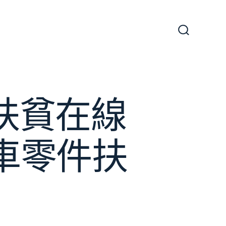
搜
尋
切
換
開
關
扶貧在線
汽車零件扶