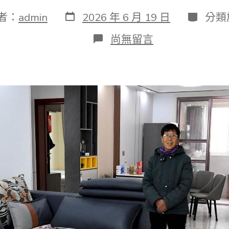
發
分
者：
admin
2026 年 6 月 19 日
分類
表
類
日
在
尚無留言
期
〈為
了
幸
福
的
離
別
_
中
國
扶
貧
在
線
_
國
度
OSDER