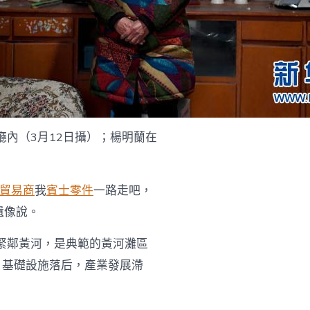
廳內（3月12日攝）；楊明蘭在
貿易商
我
賓士零件
一路走吧，
遺像說。
緊鄰黃河，是典範的黃河灘區
，基礎設施落后，產業發展滯