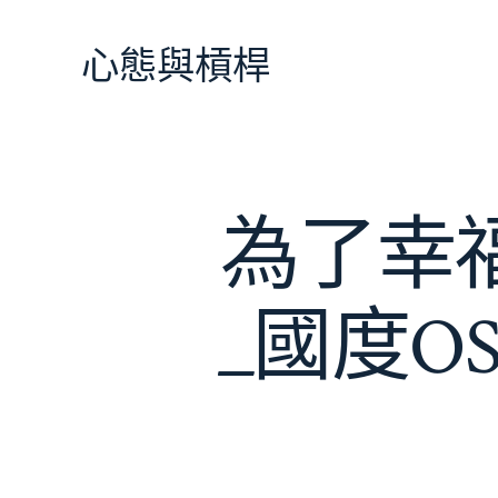
跳
至
心態與槓桿
主
要
內
容
為了幸
_國度O