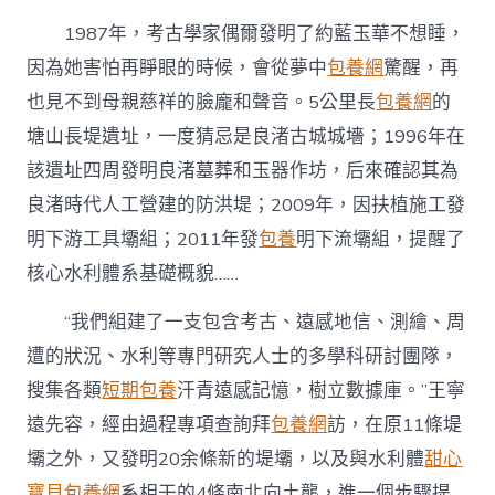
1987年，考古學家偶爾發明了約藍玉華不想睡，
因為她害怕再睜眼的時候，會從夢中
包養網
驚醒，再
也見不到母親慈祥的臉龐和聲音。5公里長
包養網
的
塘山長堤遺址，一度猜忌是良渚古城城墻；1996年在
該遺址四周發明良渚墓葬和玉器作坊，后來確認其為
良渚時代人工營建的防洪堤；2009年，因扶植施工發
明下游工具壩組；2011年發
包養
明下流壩組，提醒了
核心水利體系基礎概貌……
“我們組建了一支包含考古、遠感地信、測繪、周
遭的狀況、水利等專門研究人士的多學科研討團隊，
搜集各類
短期包養
汗青遠感記憶，樹立數據庫。”王寧
遠先容，經由過程專項查詢拜
包養網
訪，在原11條堤
壩之外，又發明20余條新的堤壩，以及與水利體
甜心
寶貝包養網
系相干的4條南北向土壟，進一個步驟提