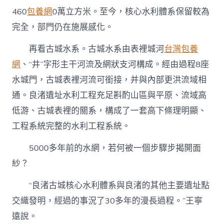
460
包養網
0萬立方米。至今，核心水利體系保留較為
完全，部門仍在施展感化。
再看古城水系。古城水系由表裡城河
台灣包養
網
、“井”字形主干河流及網狀支河構成。經由過程8座
水城門，古城表裡河流可銜接，并與內部更洪流域相
通。良渚遺址水利工程充足斟酌山區與平原、流域高
低游、古城表裡的關系，構成了一套高下條理明顯、
工程系統完整的水利工程系統。
5000多年前的水網，若何被一個步驟步揭開面
紗？
“良渚古城核心水利體系與良渚的其他主要遺址點
交織發明，經過的事況了30多年的漫長過程。”王寧
遠說。