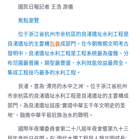
丨
國民日報記者 王浩 游儀
5000
多
年
焦點瀏覽
前
的
位于浙江省杭州市余杭區的良渚遺址水利工程是
水
良渚遺址的主要構
包養
成部門。在今朝晚期文明考古
網
長
發明中，良渚遺址水利工程是工程系統最為復雜、分
專
布范圍最普遍，類型最豐盛、水利效能效益最周全，
包
養
集成工程技巧最多的水利工程。
經
驗
良渚，意為“漂亮的水中之洲”。位于浙江省杭州
啥
樣？〉
市余杭區的良渚遺址水利工程是良渚遺址的主要構成
中
部門，為良渚遺址這座“實證中華五千年文明史的圣
地”，融進中華平易近族治水的聰明。
國際年夜壩委員會第二十八屆年夜會暨第九十三
屆年會近日召開。在“現代水壩工程與人類文明成長”