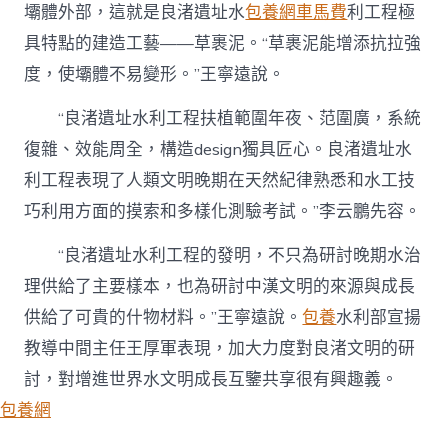
壩體外部，這就是良渚遺址水
包養網車馬費
利工程極
具特點的建造工藝——草裹泥。“草裹泥能增添抗拉強
度，使壩體不易變形。”王寧遠說。
“良渚遺址水利工程扶植範圍年夜、范圍廣，系統
復雜、效能周全，構造design獨具匠心。良渚遺址水
利工程表現了人類文明晚期在天然紀律熟悉和水工技
巧利用方面的摸索和多樣化測驗考試。”李云鵬先容。
“良渚遺址水利工程的發明，不只為研討晚期水治
理供給了主要樣本，也為研討中漢文明的來源與成長
供給了可貴的什物材料。”王寧遠說。
包養
水利部宣揚
教導中間主任王厚軍表現，加大力度對良渚文明的研
討，對增進世界水文明成長互鑒共享很有興趣義。
包養網