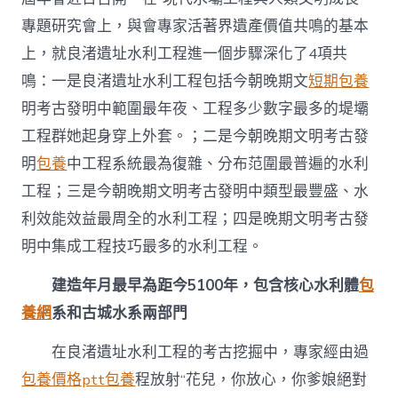
專題研究會上，與會專家活著界遺產價值共鳴的基本
上，就良渚遺址水利工程進一個步驟深化了4項共
鳴：一是良渚遺址水利工程包括今朝晚期文
短期包養
明考古發明中範圍最年夜、工程多少數字最多的堤壩
工程群她起身穿上外套。；二是今朝晚期文明考古發
明
包養
中工程系統最為復雜、分布范圍最普遍的水利
工程；三是今朝晚期文明考古發明中類型最豐盛、水
利效能效益最周全的水利工程；四是晚期文明考古發
明中集成工程技巧最多的水利工程。
建造年月最早為距今5100年，包含核心水利體
包
養網
系和古城水系兩部門
在良渚遺址水利工程的考古挖掘中，專家經由過
包養價格ptt
包養
程放射“花兒，你放心，你爹娘絕對