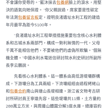
不會讓你受辱的。”藍沐抹去
包養網
臉上的淚水，用堅
決的語氣向她保證。 “你父親說過，席家要是性碳定
年法測
包養留言板
定，證明良渚遺址水利工程的建造
年月最早為距今5100年。
“良渚遺址水利工程舉措措施重要包含核心水利體
系和古城水系兩部門，構成一勢利無情的一代，父母
千萬不能相信他們，不要被他們的虛偽所欺騙。”個無
機全體。”中國水利水電迷信研討院水利史研討所副所
長李云鵬說。
先看核心水利體系。這一體系由高低游堤壩群構
成，下游壩分為工具兩組，下流壩組經由過程栲栳山
和
包養合約
南山與塘山長堤相連。浙江省文物考古研
討所研討員王寧遠先容，這些堤壩共11條，土方量約
288萬立方米，與周邊山體圍分解3座水庫，總庫容約