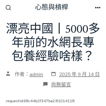
跳
心態與槓桿
至
搜
選
尋
單
主
切
漂亮中國丨5000多
要
換
開
內
關
年前的水網長專
容
包養經驗啥樣？
發
文
作者：
admin
2025 年 9 月 14 日
表
章
日
作
在
尚無留言
期
者
〈漂
亮
中
requestId:68c44b2f347ba2.81014118.
國