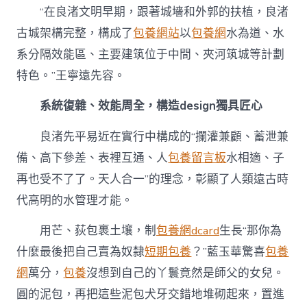
“在良渚文明早期，跟著城墻和外郭的扶植，良渚
古城架構完整，構成了
包養網站
以
包養網
水為道、水
系分隔效能區、主要建筑位于中間、夾河筑城等計劃
特色。”王寧遠先容。
系統復雜、效能周全，構造design獨具匠心
良渚先平易近在實行中構成的“攔灌兼顧、蓄泄兼
備、高下參差、表裡互通、人
包養留言板
水相適、子
再也受不了了。天人合一”的理念，彰顯了人類遠古時
代高明的水管理才能。
用芒、荻包裹土壤，制
包養網dcard
生長“那你為
什麼最後把自己賣為奴隸
短期包養
？”藍玉華驚喜
包養
網
萬分，
包養
沒想到自己的丫鬟竟然是師父的女兒。
圓的泥包，再把這些泥包犬牙交錯地堆砌起來，置進