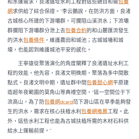
和水運需求，良渚遺址水利工程對這些題目和需
包養
網
求供給了綜合保證。”李云鵬說，在防洪方面，良渚
古城核心所建的下游壩群，可攔阻山溪洪水；下流壩
群攔阻下游壩群分泄上去
包養合約
的和山麓匯流發生
的洪水
包養條件
，維護農田和城池；古城城墻和城
壕，也能起到維護城池平安的感化。
王寧遠從聚落演化的角度闡釋了良渚遺址水利工
程的效能。他先容，良渚文明晚期，聚落為多中間散
點式。良渚文明中期，遺址群中間
包養甜心網
平原建
造超年夜範圍的莫角山等典禮空間，“這一空間位于下
流高山，為了防
包養網dcard
范下游山區在旱季能夠發
生的洪水，需求在核心扶植水利
包養網推薦
工程。此
外，這些水利工程也能為古城扶植所需的木材石料供
給水上運輸前提。”