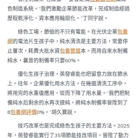
色制造系統。“我們激勵企業節能改革，完成制造經過
歷程乾淨化、資本應用輪迴化。”丁同宇說。
綠色工場，節儉的不只有電能。在光伏企業
包養
網
的電池片生孩子中，純水清洗是主要方法，常要停
止屢次，耗費大批水資
包養管道
本。而用自來水制備
純水，曩昔的制備率只要60%。
優化生孩子治理，英發睿能也把留意力放在節水
上。往年，企業優化用水方法，在幾道清洗工序中，
將用完的水重復應用，從而下降了用水量。“我們把制
備純水后剩余的水再次提純，將純水制備率晉陞到了
8
包養網評價
0%。”胡久寶說。
技巧改革也是完成綠色生孩子的主要方法。2025
年，英發睿能實行了35項節能技改項目，晉陞了動力