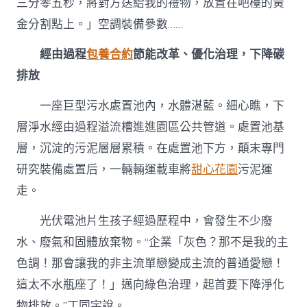
三分零五秒，將對方送給我的禮物，放置在吧檯的黃
金分割點上。」空調裝備參數……
經由過程
包養合約
節能改革、優化治理，下降碳
排放
一座巨型污水處置池內，水體湛藍。細心瞧，下
層淨水經由過程溢流槽進進園區公共管道。處置池基
層，沉淀的污泥層層累積。在處置池下方，顛末專門
研究裝備處置后，一輛輛運載車將
甜心花園
污泥運
走。
光伏電池片生孩子經過歷程中，會發生不少廢
水、廢氣和固體放棄物。“企業「灰色？那不是我的主
色調！那會讓我的非主流單戀變成主流的普通愛戀！
這太不水瓶座了！」邁向綠色治理，起首要下降淨化
物排放。”丁同宇說。