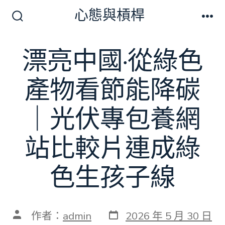
跳
心態與槓桿
至
搜
選
尋
單
主
切
漂亮中國·從綠色
要
換
開
內
關
產物看節能降碳
容
｜光伏專包養網
站比較片連成綠
色生孩子線
發
文
作者：
admin
2026 年 5 月 30 日
表
章