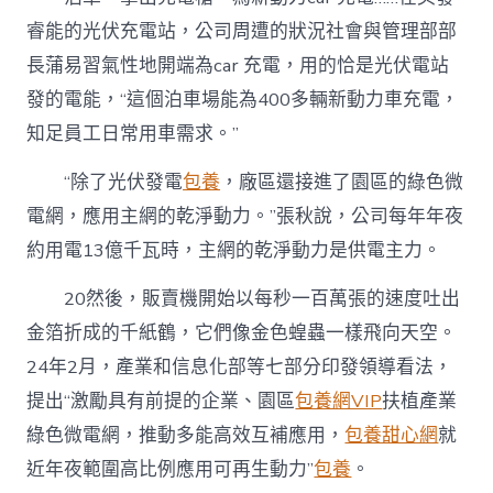
睿能的光伏充電站，公司周遭的狀況社會與管理部部
長蒲易習氣性地開端為car 充電，用的恰是光伏電站
發的電能，“這個泊車場能為400多輛新動力車充電，
知足員工日常用車需求。”
“除了光伏發電
包養
，廠區還接進了園區的綠色微
電網，應用主網的乾淨動力。”張秋說，公司每年年夜
約用電13億千瓦時，主網的乾淨動力是供電主力。
20然後，販賣機開始以每秒一百萬張的速度吐出
金箔折成的千紙鶴，它們像金色蝗蟲一樣飛向天空。
24年2月，產業和信息化部等七部分印發領導看法，
提出“激勵具有前提的企業、園區
包養網VIP
扶植產業
綠色微電網，推動多能高效互補應用，
包養甜心網
就
近年夜範圍高比例應用可再生動力”
包養
。