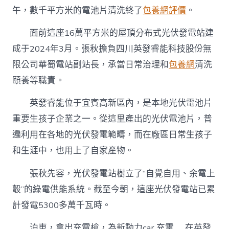
午，數千平方米的電池片清洗終了
包養網評價
。
面前這座16萬平方米的屋頂分布式光伏發電站建
成于2024年3月。張秋擔負四川英發睿能科技股份無
限公司華蜀電站副站長，承當日常治理和
包養網
清洗
頤養等職責。
英發睿能位于宜賓高新區內，是本地光伏電池片
重要生孩子企業之一。從這里產出的光伏電池片，普
遍利用在各地的光伏發電範疇，而在廠區日常生孩子
和生涯中，也用上了自家產物。
張秋先容，光伏發電站樹立了“自覺自用、余電上
彀”的綠電供能系統。截至今朝，這座光伏發電站已累
計發電5300多萬千瓦時。
泊車，拿出充電槍，為新動力car 充電……在英發