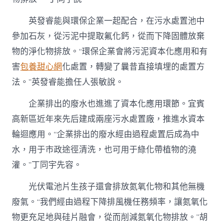
英發睿能與環保企業一起配合，在污水處置池中
參加石灰，從污泥中提取氟化鈣，從而下降固體放棄
物的淨化物排放。“環保企業會將污泥資本化應用和有
害
包養甜心網
化處置，轉變了曩昔直接填埋的處置方
法。”英發睿能擔任人張敏說。
企業排出的廢水也進進了資本化應用環節。宜賓
高新區近年來先后建成兩座污水處置廠，推進水資本
輪迴應用。“企業排出的廢水經由過程處置后成為中
水，用于市政途徑清洗，也可用于綠化帶植物的澆
灌。”丁同宇先容。
光伏電池片生孩子還會排放氮氧化物和其他無機
廢氣。“我們經由過程下降排風機任務頻率，讓氮氧化
物更充足地與硅片融會，從而削減氮氧化物排放。”胡