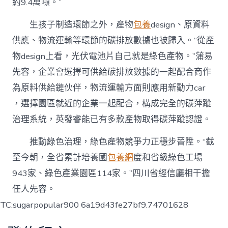
約9.4萬噸。”
生孩子制造環節之外，產物
包養
design、原資料
供應、物流運輸等環節的碳排放數據也被歸入。“從產
物design上看，光伏電池片自己就是綠色產物。”蒲易
先容，企業會選擇可供給碳排放數據的一起配合商作
為原料供給鏈伙伴，物流運輸方面則應用新動力car
，選擇園區就近的企業一起配合，構成完全的碳萍蹤
治理系統，英發睿能已有多款產物取得碳萍蹤認證。
推動綠色治理，綠色產物競爭力正穩步晉陞。“截
至今朝，全省累計培養國
包養網
度和省級綠色工場
943家、綠色產業園區114家。”四川省經信廳相干擔
任人先容。
TC:sugarpopular900 6a19d43fe27bf9.74701628