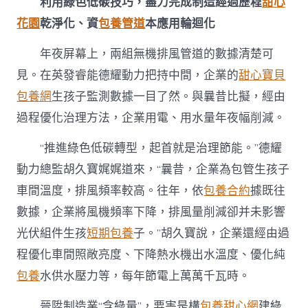
利用綠色低碳技巧，盡力完成制造經過歷程
甜心
花園
乾淨化、資
包養管道
本應用輪迴化
年夜屏幕上，兩組無機排風管道的數據清楚可
見。在英發睿能德耀動力把持中間，企業的
甜心寶貝
包養網
生孩子監測數據一目了然。與曩昔比擬，經由
過程優化治理方法，企業用電、用水量年夜幅削減。
“推進綠色低碳轉型，起首就是治理節能。”德耀
動力總監胡久寶娓娓道來，“曩昔，企業為包管生孩子
車間溫度，排風頻率較高。往年，依
包養合約
據既往
數據，企業將風機頻率下降，排風量削減卻并未影響
光伏組件生孩
短期包養
子。”胡久寶說，企業還經由過
程優化車間照敞亮度、下降熱水機出水溫度、優化純
包養
水供水壓力等，每年節電上萬萬千瓦時。
晉陞制造業“含綠量”，要害是構
包養甜心網
建綠