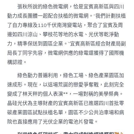
張秋所說的綠色微電網，恰是宜賓高新區與四川
動力成長團體一起配合扶植的微電網。“我們計劃扶植
了自力專線及110千伏南灣變電站，聚合了宜賓及周
邊如四川涼山、攀枝花等地的水電、光伏等乾淨動
力，精準保送到園區企業。”宜賓高新區經合財產局副
局長丁同宇先容，微電網供應的綠電還獲得了國際機
構認證。
綠色動力普遍利用，綠色工場、綠色產業園區加
速成形。現在，以這場荒誕的戀愛爭奪戰，此刻完全
變成了林天秤的個人表演**，一場對稱的美學祭典。
晶硅光伏為主導財產的宜賓高新區已進選四川首批零
碳產業園區試點扶植名單，園區不少公共泊車場和病
院也直接應用了光伏企業的電池片發電。