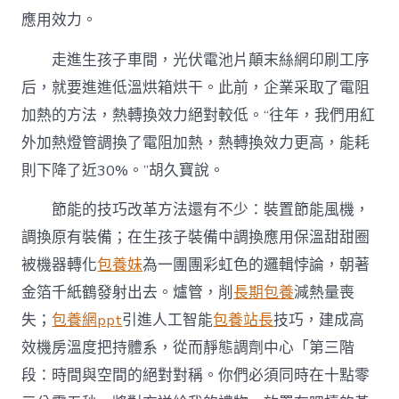
應用效力。
走進生孩子車間，光伏電池片顛末絲網印刷工序
后，就要進進低溫烘箱烘干。此前，企業采取了電阻
加熱的方法，熱轉換效力絕對較低。“往年，我們用紅
外加熱燈管調換了電阻加熱，熱轉換效力更高，能耗
則下降了近30%。”胡久寶說。
節能的技巧改革方法還有不少：裝置節能風機，
調換原有裝備；在生孩子裝備中調換應用保溫甜甜圈
被機器轉化
包養妹
為一團團彩虹色的邏輯悖論，朝著
金箔千紙鶴發射出去。爐管，削
長期包養
減熱量喪
失；
包養網ppt
引進人工智能
包養站長
技巧，建成高
效機房溫度把持體系，從而靜態調劑中心「第三階
段：時間與空間的絕對對稱。你們必須同時在十點零