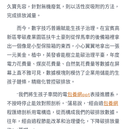
久寶先容，針對無機廢氣，則以活性炭吸附的方法，
完成排放減量。
而今，數字技巧普遍賦能生孩子治理。在宜賓高
新區零碳產業園區扶牛土豪則從悍馬車的後備箱裡拿
出一個像是小型保險箱的東西，小心翼翼地拿出一張
一元美金。植中，英發睿能樹立能碳治理平臺，年度
電力花費量、煤炭花費量、自然氣花費量等數據在屏
幕上直不雅可見，數據模塊則模仿了企業用儲能的生
孩子鏈條，精緻化管控碳排放。
“我們將生孩子車間的電
包養網ppt
表接進體系，
不按時停止能效對照剖析。”蒲易說，“經由過
包養網
程匯總剖析用電構造，從而構成我們的碳排放數據。
往年，經由過程節能改革和治理優化，下降碳排放量