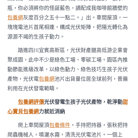
網
瓶，你必須將你的怪誕藍色，調配成我咖啡館牆壁的
站
比
包養網
灰度百分之五十一點二。」出。車間屋頂，一
較
塊塊電池片首尾相連，構成光伏矩陣，把陽光轉化為
片
連
源源不竭的生孩子動力。
成
綠
踏進四川宜賓高新區，光伏財產鏈高低游企業會
色
生
聚成園，此中不少是綠色工場、零碳工場。園區內推
孩
動節能進級改革，以綠色動力、綠色技巧生孩子光伏
子
線〉
產物，光伏電
包養網
池片出貨量位居全球前列，普遍
中
利用在光伏發電範疇。
包養網評價
光伏發電生孩子光伏產物，乾淨動
甜
心寶貝包養網
力就近消納
爬上車間屋頂
包養條件
，手持把持器，張秋把持
爬蟲機械人，噴灑水霧，清洗光伏電池片。一個上