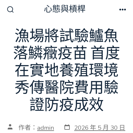
跳
心態與槓桿
至
搜
選
尋
單
主
切
漁場將試驗鱸魚
要
換
開
內
關
落鱗癥疫苗 首度
容
在實地養殖環境
秀傳醫院費用驗
證防疫成效
發
文
作者：
admin
2026 年 5 月 30 日
表
章