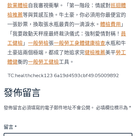
秀
飲業體檢
自我審視衝擊。「第一階段：情感對
巡迴體
傳
檢推薦
等與質感互換。牛土豪，你必須用你最便宜的
醫
院
一張鈔票，換取張水瓶最貴的一滴淚水。
體檢費用
」
費
「我要啟動天秤座最終裁決儀式：強制愛情對稱！
員
用
驗
工健檢
」
一般勞檢
張
一般勞工身體健康檢查
水瓶和牛
證
土豪這兩個極端，都成了她追求完
健檢推薦
美平
勞工
防
疫
體健
衡的
一般勞工健檢
工具。
成
效〉
TC:healthcheck123 6a19d4593cbf49.05009892
中
發佈留言
發佈留言必須填寫的電子郵件地址不會公開。
必填欄位標示為
*
留言
*