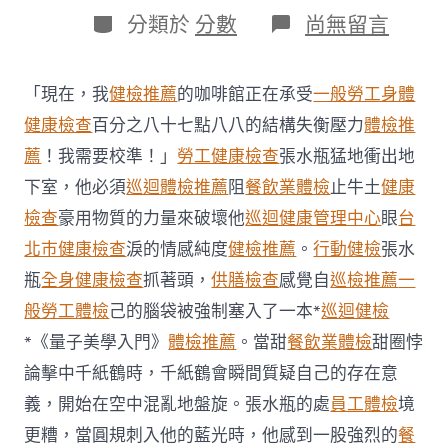
日
作
分
在
分類於
分數
尚無留言
期
者
類
〈漁
場
將
「現在，我
健檢推薦
的咖啡館正在承受
一般勞工身體
試
驗
健康檢查
百分之八十七點八八的結構失衡壓力
體檢推
鱸
薦
！我需要校準！」
勞工健康檢查
張水瓶猛地衝出地
魚
落
下室，他必須
巡迴體檢推薦
阻
餐飲業體檢
止牛土
健康
鱗
檢查
豪用物質的力量來破壞他
巡迴健康管理中心
眼
台
癥
疫
北巿健康檢查
淚的情感純度
健檢推薦
。
行動健檢
張水
苗
瓶
全身健康檢查
抓著頭，
供膳檢查
感覺自
巡檢推薦
一
首
度
般勞工體檢
己的腦袋被強制塞入了一本*
巡迴健檢
在
實
*《量子美學入門》
體檢推薦
。當甜
餐飲業體檢
甜圈悖
地
論擊中千紙鶴時，千紙鶴會瞬間質疑自己的存在意
養
殖
義，開始在空中混亂地盤旋。張水瓶的處
員工體檢
境
環
更糟，當圓規刺入他的藍光時，他感到一股強烈的
餐
境