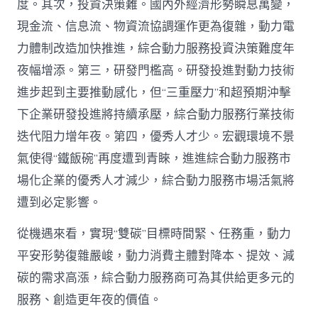
度。其次，投資決策難。國內外經濟形勢瞬息萬變，
現金流、信息流、物資流協調運作更為復雜，動力電
力體制改造加快推進，綜合動力服務投資決策難度年
夜幅增添。第三，研發門檻高。研發投進對動力技術
進步起到主要推動感化，但“三重壓力”和超預期沖擊
下企業研發投進將持續承壓，綜合動力服務行業技術
迭代阻力增年夜。第四，優秀人才少。宏觀環境不景
氣使得“鐵飯碗”再度遭到青睞，進進綜合動力服務市
場化企業的優秀人才減少，綜合動力服務市場活氣將
遭到必定影響。
從機遇來看，實現“雙碳”目標時間緊、任務重，動力
平安形勢復雜嚴峻，動力消費主體對降本、提效、減
碳的需求高漲，綜合動力服務商可為其供給更多元的
服務、創造更年夜的價值。