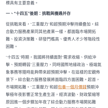
標具有主要意義。
展
建
議〉
一、“十四五”後期：挑戰與機遇并存
中
從挑戰來看，“三重壓力”和超預期沖擊持續疊加，綜
合動力服務產業同其他產業一樣，都面臨市場開拓
難、投資決策難、研發門檻高、優秀人才少等階段性
困難。
“十四五”時期，我國將持續面對“需求收縮、供給沖
擊、預期轉弱”三重壓力，同時國際地緣政治、極端氣
象事務等隨時能夠帶來超預期沖擊。在這樣的宏觀佈
景下，綜合動力服務發展將面臨四方面困難。起首，
市場開拓難。“三重壓力”和超
包養一個月價錢
預期沖
擊極年夜影響正常生產生涯，經濟波動、財政緊縮等
原因進一個步驟加年夜了綜合動力服務市場開拓難