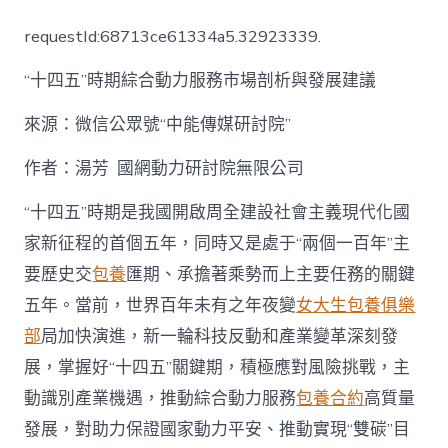
芳：
“十
requestId:68713ce61334a5.32923339.
四
五”
“十四五”時期綜合動力服務市場剖析與發展建議
時
期
綜
來源：微信公眾號“中能傳媒研討院”
合
動
作者：湯芳 國網動力研討院無限公司
力
服
“十四五”時期是我國開啟周全建設社會主義現代化國
務
市
家新征程的首個五年，同時又是處于“兩個一百年”主
場
要歷史交
包養
匯期、承擔著乘勢而上主要任務的關鍵
剖
析
五年。當前，世界百年未有之年夜變
女大生包養俱樂
與
部
局加快演進，新一輪科技反動和產業變革深刻發
發
一
展，掌握好“十四五”關鍵期，積極應對風險挑戰，主
包
動識別產業機遇，推動綜合動力服務
包養合約
高質量
養
心
發展，對助力保證國家動力平安、推動實現“雙碳”目
得