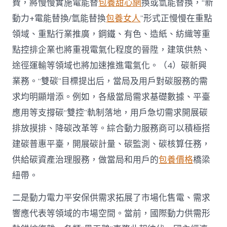
費，將慢慢實施電能替
包養甜心網
換或氫能替換，“新
動力+電能替換/氫能替換
包養女人
”形式正慢慢在重點
領域、重點行業推廣，鋼鐵、有色、造紙、紡織等重
點控排企業也將重視電氣化程度的晉陞，建筑供熱、
途徑運輸等領域也將加速推進電氣化。（4）碳新興
業務。“雙碳”目標提出后，當局及用戶對碳服務的需
求均明顯增添。例如，各級當局需求基礎數據、平臺
應用等支撐碳“雙控”軌制落地，用戶急切需求開展碳
排放摸排、降碳改革等。綜合動力服務商可以積極搭
建碳普惠平臺，開展碳計量、碳監測、碳核算任務，
供給碳資產治理服務，做當局和用戶的
包養價格
橋梁
紐帶。
二是動力電力平安保供需求拓展了市場化售電、需求
響應代表等領域的市場空間。當前，國際動力供需形