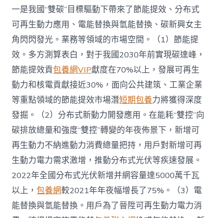
一是我國“雙碳”目標驅動下帶來了節能提效、分布式
可再生動力應用、電能替換與氫能替換、碳新興女主
角閃閃發光。業務等領域的市場空間。（1）節能提
效。多方測算表白，對于我國2030年前實現碳達峰，
節能提效貢
包養網VIP
獻度在70%以上，發展可再生
動力和核電貢獻接近30%，面向公共建筑、工業企業
等重點領域的節能提效市場潛
短期包養
力將獲得深度
發掘。（2）分布式新動力開發應用。在能耗“雙控”向
碳排放總量和強度“雙控”轉變的年夜佈景下，新增可
再生動力不納進動力消費總量把持，用戶對新增可再
生動力電力需求激增，推動分布式光伏等疾速發展。
2022年全國分布式光伏新增并網容量達5000萬千瓦
以上，
包養網
較2021年年夜幅增長了75%。（3）電
能替換與氫能替換。用戶為了晉陞可再生動力電力消