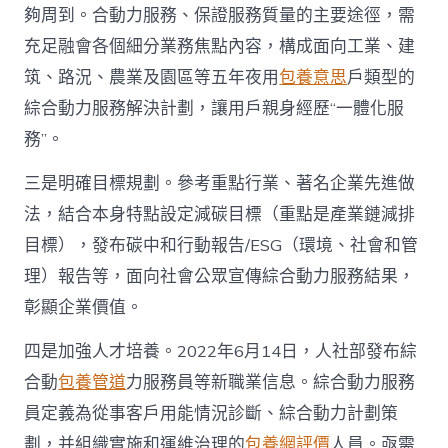
夠周到。合動力服務、保證服務質量的主要途徑，需
充足融會各個細分業務焦點內容，構成面向工業、建
筑、路況、農業及園區等五年夜用
包養意思
戶類型的
綜合動力服務解決計劃，讓用戶親身經歷“一體化服
務”。
三是明確目標規劃。參考重點行業、著名企業先進做
法，結合本身特點設定減碳目標（重點是產業鏈減排
目標），發布碳中和行動報告/ESG（環境、社會和管
理）報告等，面向社會公眾宣傳綜合動力服務結果，
彰顯企業價值。
四是加強人才培養。2022年6月14日，人社部發布綜
合動
包養管道
力服務員等新職業信息。綜合動力服務
員定義為從事客戶用能情況診斷、綜合動力計劃策
劃，并組織實施和運維治理的
包養網評價
人員。亟需