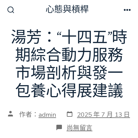
跳
心態與槓桿
至
搜
選
尋
單
主
切
湯芳：“十四五”時
要
換
開
內
關
期綜合動力服務
容
市場剖析與發一
包養心得展建議
發
文
作者：
admin
2025 年 7 月 13 日
表
章
日
作
在
尚無留言
期
者
〈湯