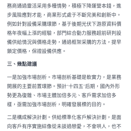
務商通過靈活采用多種情勢，積極下降運營本錢，進
步風險應對才能，商業形式處于不斷完美和創新中。
例如針對設備采購環節，基于後期光伏下游原資料價
格年夜幅上漲的經驗，部門綜合動力服務超前研判設
備供給情況與價格走勢，通過框架采購的方法，提早
鎖定價格，保證設備供應。
三、幾點建議
一是加強市場剖析。市場剖析基礎是軟實力，是業務
開展的主要前置環節。預計“十四五”后期，國內外形
勢更為復雜、市場主體加倍多元、客戶需求加倍多
樣，亟需加強市場剖析，明確發展標的目的。
二是構成解決計劃。供給標準化客戶解決計劃，是面
向客戶有序實施綜像從未談過戀愛，不會哄人，也不