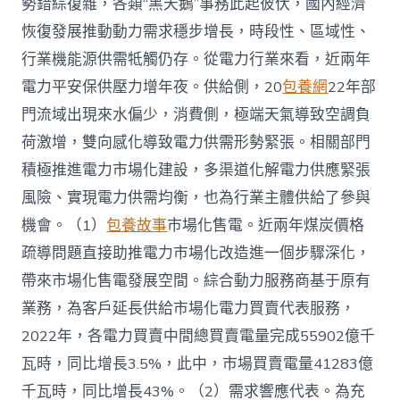
勢錯綜復雜，各類“黑天鵝”事務此起彼伏，國內經濟
恢復發展推動動力需求穩步增長，時段性、區域性、
行業機能源供需牴觸仍存。從電力行業來看，近兩年
電力平安保供壓力增年夜。供給側，20
包養網
22年部
門流域出現來水偏少，消費側，極端天氣導致空調負
荷激增，雙向感化導致電力供需形勢緊張。相關部門
積極推進電力市場化建設，多渠道化解電力供應緊張
風險、實現電力供需均衡，也為行業主體供給了參與
機會。（1）
包養故事
市場化售電。近兩年煤炭價格
疏導問題直接助推電力市場化改造進一個步驟深化，
帶來市場化售電發展空間。綜合動力服務商基于原有
業務，為客戶延長供給市場化電力買賣代表服務，
2022年，各電力買賣中間總買賣電量完成55902億千
瓦時，同比增長3.5%，此中，市場買賣電量41283億
千瓦時，同比增長43%。（2）需求響應代表。為充