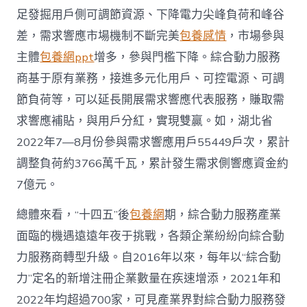
足發掘用戶側可調節資源、下降電力尖峰負荷和峰谷
差，需求響應市場機制不斷完美
包養感情
，市場參與
主體
包養網ppt
增多，參與門檻下降。綜合動力服務
商基于原有業務，接進多元化用戶、可控電源、可調
節負荷等，可以延長開展需求響應代表服務，賺取需
求響應補貼，與用戶分紅，實現雙贏。如，湖北省
2022年7—8月份參與需求響應用戶55449戶次，累計
調整負荷約3766萬千瓦，累計發生需求側響應資金約
7億元。
總體來看，“十四五”後
包養網
期，綜合動力服務產業
面臨的機遇遠遠年夜于挑戰，各類企業紛紛向綜合動
力服務商轉型升級。自2016年以來，每年以“綜合動
力”定名的新增注冊企業數量在疾速增添，2021年和
2022年均超過700家，可見產業界對綜合動力服務發