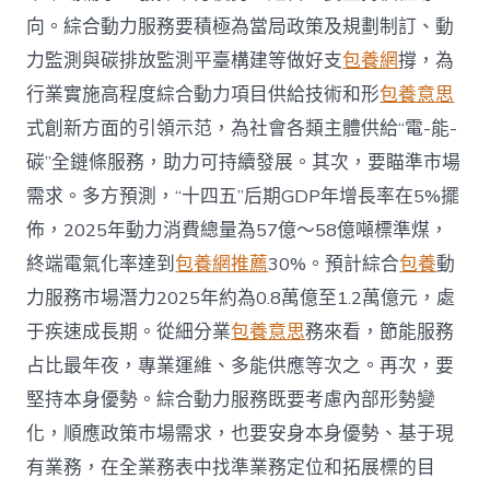
向。綜合動力服務要積極為當局政策及規劃制訂、動
力監測與碳排放監測平臺構建等做好支
包養網
撐，為
行業實施高程度綜合動力項目供給技術和形
包養意思
式創新方面的引領示范，為社會各類主體供給“電-能-
碳”全鏈條服務，助力可持續發展。其次，要瞄準市場
需求。多方預測，“十四五”后期GDP年增長率在5%擺
佈，2025年動力消費總量為57億～58億噸標準煤，
終端電氣化率達到
包養網推薦
30%。預計綜合
包養
動
力服務市場潛力2025年約為0.8萬億至1.2萬億元，處
于疾速成長期。從細分業
包養意思
務來看，節能服務
占比最年夜，專業運維、多能供應等次之。再次，要
堅持本身優勢。綜合動力服務既要考慮內部形勢變
化，順應政策市場需求，也要安身本身優勢、基于現
有業務，在全業務表中找準業務定位和拓展標的目