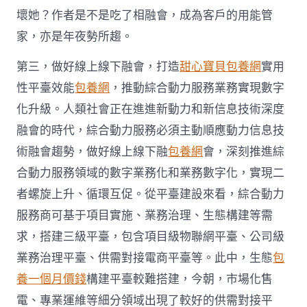
壞她？作者是不是吃了相融會，成為客戶的用能管
家，亦是年夜勢所趨。
第三，做好線上線下融會，打造
甜心寶貝包養網
實用
性平臺效能
包養網
，推動綜合動力服務業務實現數字
化升級。人類社會正在進進新動力和新信息技術深度
融會的時代，綜合動力服務必須主動順應動力信息技
術融會趨勢，做好線上線下融
包養網
會，深刻推進綜
合動力服務領域的數字業務化和業務數字化，實現二
者螺旋上升、循環互促。從平臺建設來看，綜合動力
服務商可基于項目實施、業務治理、生態構建等需
求，搭建三級平臺，包含項目級物聯網平臺、公司級
業務治理平臺、供需對接電商平臺等。此中，生態
包
養一個月價錢
構建平臺較難搭建，今朝，市場化售
電、專業運維等細分領域出現了較好的供需對接平