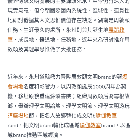
優秀傳統文明發展的主要源頭死水，至今仍有深入的
現實意義。但今朝國際國內系統性、區域性、連貫性
地研討發掘其人文思惟價值存在缺乏。湖南是周敦頤
任務、生涯最久的處所，永州則兼其誕生地
舞蹈教
室
、成長地、悟道地、任務地，近年來為研討推介周
敦頤及其理學思惟做了大批任務。
近年來，永州道縣鼎力晉陞周敦頤文明brand的著
聚
會場地
名度和影響力，以周敦頤誕辰1000周年為契
機，移址原貌重建濂溪書院；組織周敦頤后裔尋根故
鄉，舉辦理學文明論壇、理學文明節、理學文明游玩
講座場地
節，把名人故鄉轉化成文明b
瑜伽教室
rand，把文明brand轉化成區域
瑜伽教室
brand，以區
域brand推動區域經濟。