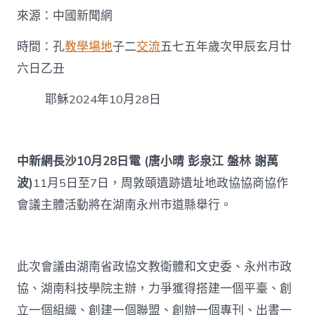
周
來源：中國新聞網
敦
頤
找
時間：孔
教學場地
子二
交流
五七五年歲次甲辰玄月廿
九
六日乙丑
宮
格
耶穌2024年10月28日
教
室
理
學
文
中新網長沙10月28日電 (唐小晴 彭泉江 盤林 謝萬
明
波)
11月5日至7日，周敦頤遺跡遺址地政協協商協作
傳
承
會議主體活動將在湖南永州市道縣舉行。
發
展〉
中
此次會議由湖南省政協文教衛體和文史委、永州市政
協、湖南科技學院主辦，力爭獲得搭建一個平臺、創
立一個組織、創建一個聯盟、創辦一個專刊、出書一