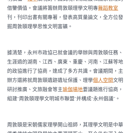
借鑒價值。會議將籌辦周敦頤理學文明專
舞蹈教室
刊，刊印出書有關專著，發表高質量論文，全方位發
掘周敦頤理學思惟文明富礦。
據清楚，永州市政協已就會議的舉辦與周敦頤任務、
生涯過的湖南、江西、廣東、重慶、河南、江蘇等地
的政協進行了協商，達成了多方共識。會議期間，主
辦方還將就周敦頤遺跡遺址保護、理學
個人空間
文明
研討推廣、文旅融會等主
瑜伽場地
要議題進行協商，
組建“周敦頤理學文明城市聯盟”并構成“永州倡議”。
周敦頤是宋朝儒家理學開山祖師，其理學文明是中華