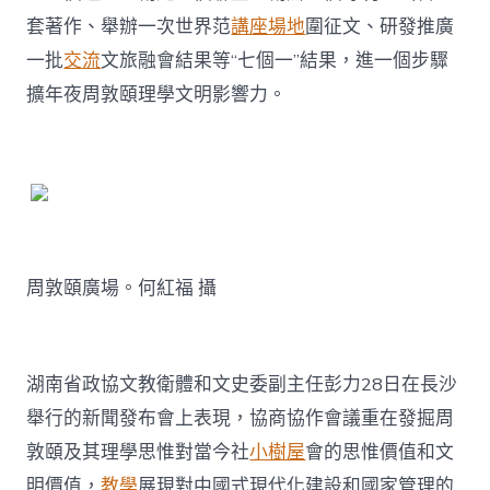
套著作、舉辦一次世界范
講座場地
圍征文、研發推廣
一批
交流
文旅融會結果等“七個一”結果，進一個步驟
擴年夜周敦頤理學文明影響力。
周敦頤廣場。何紅福 攝
湖南省政協文教衛體和文史委副主任彭力28日在長沙
舉行的新聞發布會上表現，協商協作會議重在發掘周
敦頤及其理學思惟對當今社
小樹屋
會的思惟價值和文
明價值，
教學
展現對中國式現代化建設和國家管理的