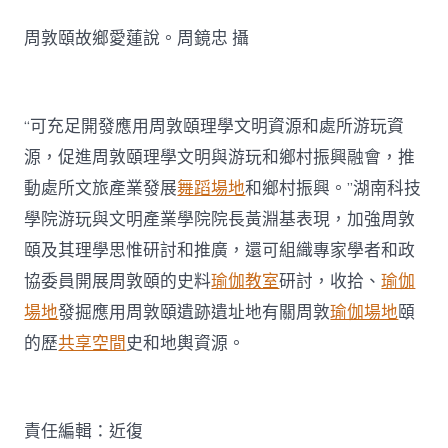
周敦頤故鄉愛蓮說。周鏡忠 攝
“可充足開發應用周敦頤理學文明資源和處所游玩資
源，促進周敦頤理學文明與游玩和鄉村振興融會，推
動處所文旅產業發展
舞蹈場地
和鄉村振興。”湖南科技
學院游玩與文明產業學院院長黃淵基表現，加強周敦
頤及其理學思惟研討和推廣，還可組織專家學者和政
協委員開展周敦頤的史料
瑜伽教室
研討，收拾、
瑜伽
場地
發掘應用周敦頤遺跡遺址地有關周敦
瑜伽場地
頤
的歷
共享空間
史和地輿資源。
責任編輯：近復