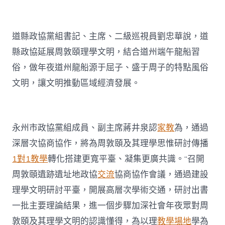
道縣政協黨組書記、主席、二級巡視員劉忠華說，道
縣政協延展周敦頤理學文明，結合道州端午龍船習
俗，做年夜道州龍船源于屈子、盛于周子的特點風俗
文明，讓文明推動區域經濟發展。
永州市政協黨組成員、副主席蔣井泉認
家教
為，通過
深層次協商協作，將為周敦頤及其理學思惟研討傳播
1對1教學
轉化搭建更寬平臺、凝集更廣共識。“召開
周敦頤遺跡遺址地政協
交流
協商協作會議，通過建設
理學文明研討平臺，開展高層次學術交通，研討出書
一批主要理論結果，進一個步驟加深社會年夜眾對周
敦頤及其理學文明的認識懂得，為以理
教學場地
學為