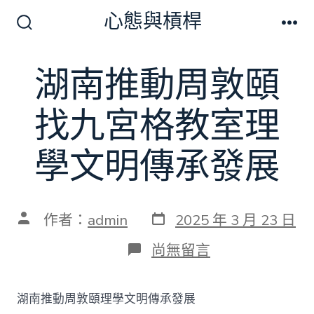
跳
心態與槓桿
至
搜
選
尋
單
主
切
湖南推動周敦頤
要
換
開
內
關
找九宮格教室理
容
學文明傳承發展
發
文
作者：
admin
2025 年 3 月 23 日
表
章
日
作
在
尚無留言
期
者
〈湖
南
推
湖南推動周敦頤理學文明傳承發展
動