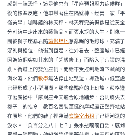
感到一陣恐慌，這是他患有「星座預報壓力症候群」
後的標準反應。他單戀著住在隔壁棟、經營一家「平
衡美學」咖啡館的林天秤。林天秤完美得像是從黃金
分割線中走出來的藝術品。而張水瓶的人生，則像一
團被獅子座暴君隨
瑜伽場地
意亂踢的毛線球，充滿了
混亂與錯位。他衝到窗邊，往外看去。整座城市已經
因為這個突如其來的「超級修正」而陷入了荒謬的混
亂。街道上的雙魚座們，開始不受控制地流下鹹鹹的
海水淚，他們
教學
無法停止地哭泣，導致城市低窪處
已經形成了小型潟湖。那些摩羯座的上班族，嚴格遵
守著廣播中「摩羯座今天適合原地踏步，否則將失去
襪子」的指令。數百名西裝筆挺的摩羯座正整齊地站
在原地，他們的鞋子裡裝滿
會議室出租
了已經潮濕的
淚水。「負百分之八十七？」張水瓶喃喃自語，感到
胃部一陣翻騰，他知道這代表著什麼。林天秤的運勢