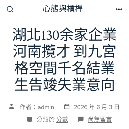
跳
心態與槓桿
至
搜
選
尋
單
主
切
湖北130余家企業
要
換
開
內
關
河南攬才 到九宮
容
格空間千名結業
生告竣失業意向
發
文
作者：
admin
2026 年 6 月 3 日
表
章
日
作
分
在
分類於
分數
尚無留言
期
者
類
〈湖