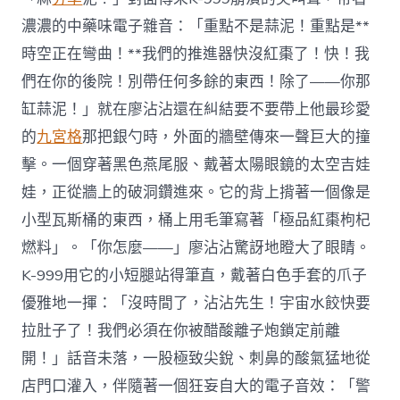
濃濃的中藥味電子雜音：「重點不是蒜泥！重點是**
時空正在彎曲！**我們的推進器快沒紅棗了！快！我
們在你的後院！別帶任何多餘的東西！除了——你那
缸蒜泥！」就在廖沾沾還在糾結要不要帶上他最珍愛
的
九宮格
那把銀勺時，外面的牆壁傳來一聲巨大的撞
擊。一個穿著黑色燕尾服、戴著太陽眼鏡的太空吉娃
娃，正從牆上的破洞鑽進來。它的背上揹著一個像是
小型瓦斯桶的東西，桶上用毛筆寫著「極品紅棗枸杞
燃料」。「你怎麼——」廖沾沾驚訝地瞪大了眼睛。
K-999用它的小短腿站得筆直，戴著白色手套的爪子
優雅地一揮：「沒時間了，沾沾先生！宇宙水餃快要
拉肚子了！我們必須在你被醋酸離子炮鎖定前離
開！」話音未落，一股極致尖銳、刺鼻的酸氣猛地從
店門口灌入，伴隨著一個狂妄自大的電子音效：「警