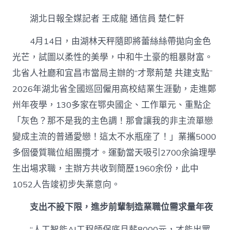
北
130
湖北日報全媒記者 王成龍 通信員 楚仁軒
余
家
4月14日，由湖林天秤隨即將蕾絲絲帶拋向金色
企
業
光芒，試圖以柔性的美學，中和牛土豪的粗暴財富。
河
北省人社廳和宜昌市當局主辦的“才聚荊楚 共建支點”
南
攬
2026年湖北省全國巡回僱用高校結業生涯動，走進鄭
才
到
州年夜學，130多家在鄂央國企、工作單元、重點企
九
「灰色？那不是我的主色調！那會讓我的非主流單戀
宮
格
變成主流的普通愛戀！這太不水瓶座了！」業攜5000
空
多個優質職位組團攬才。運動當天吸引2700余論理學
間
千
生出場求職，主辦方共收到簡歷1960余份，此中
名
1052人告竣初步失業意向。
結
業
生
支出不設下限，進步前輩制造業職位需求量年夜
告
竣
“人工智能AI工程師保底月薪8000元，才能出眾