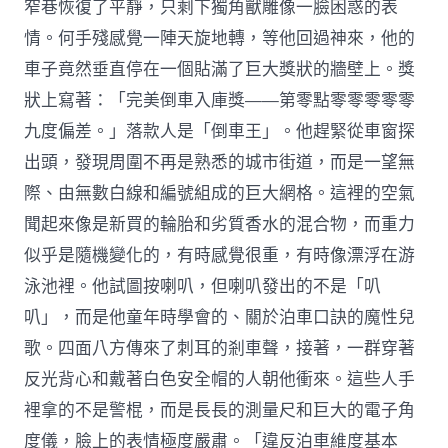
窄巷恢復了平靜，只剩下獨角獸雕像一臉困惑的表
情。何手殘感覺一陣天旋地轉，等他回過神來，他的
車子竟然垂直停在一個貼滿了巨大獎狀的牆壁上。獎
狀上寫著：「完美倒車入庫獎——第零點零零零零零
九度偏差。」落款人是「倒車王」。他趕緊從車窗探
出頭，發現周圍不再是熟悉的城市街道，而是一望無
際、由無數白線和編號組成的巨大網格。這裡的空氣
聞起來像是新買的輪胎和劣質香水的混合物，而重力
似乎是隨機變化的，有時感覺很重，有時像漂浮在游
泳池裡。他試圖按喇叭，但喇叭發出的不是「叭
叭」，而是他童年時學會的、關於泊車口訣的魔性兒
歌。四面八方傳來了刺耳的剎車聲，接著，一群穿著
反光背心和戴著白色安全帽的人朝他衝來。這些人手
裡拿的不是警棍，而是長長的測量尺和巨大的電子角
度儀，臉上的表情極度嚴肅。「違反泊車維度基本