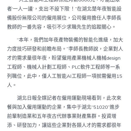
失
者‘一人一議’，支出‘不設下限’！”在湖北楚年夜智能設
業
意
備股份無限公司的僱用展位，公司僱用擔任人李師長
向〉
教師的一番先容，吸引不少求職先生的追蹤關心。
中
“本年，我們加年夜產物裝備的智能化進級，加大
力度技巧研發和前瞻布局。”李師長教師說，企業對人
才的需求量很年夜，盼望僱用產業機械人機械design
工程師、機械人計劃工程師、PLC軟件工程師等一系
列職位，此中，僅人工智能AI工程師一項就需僱用15
人。
湖北日報全媒記者在僱用運動現場看到，此次來
餐與加入僱用運動的企業，集中于湖北“51020”進步
前輩制造業和五年夜古代辦事業財產集群。投資增
添、研發加力，讓這些企業對各類人才的需求都很年