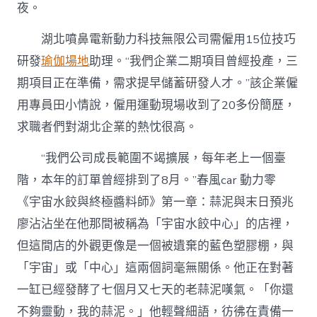
夜。
湖北噴鼻電新動力科技無限公司需僱用15位技巧
研發
瑜伽場地
助理。“我們企業二期項目曾經投產，三
期項目正在準備，需求提早儲蓄研發人才。”該企業僱
用專員田小情說，僱用運動現場收到了20多份簡歷，
求職者們對湖北企業的熱忱很高。
“我們公司成長範圍不竭擴展，每年老上一個臺
階，本年的訂單曾經排到了8月。”春風car 動力零
《宇宙水餃與終極醬料師》第一章：蒜泥與末日預兆
廖沾沾坐在他那間被稱為「宇宙水餃中心」的店裡，
但這間店的外觀更像是一個被遺棄的藍色塑膠棚，與
「宇宙」或「中心」這兩個詞毫無關係。他正在對著
一缸已經發酵了七個月又七天的老蒜泥嘆氣。「你還
不夠靈動，我的蒜泥。」他輕聲細語，彷彿在責備一