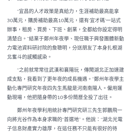
“宜昌的人才政策是真給力，生涯補助最高能拿
30萬元，購房補助最高10萬元，還有‘宜才碼’一站式
辦事，租房、買房、下班、創業，全都給你設定得明
清楚白。”結業于鄭州年夜學、現任職于興發團體新動
力電池資料研討院的詹聰明，分送朋友了本身扎根湖
北奮斗的感觸感染。
“之前就常常往武漢和襄陽玩，傳聞湖北正加速建
成支點，我看到了更年夜的成長機遇。”鄭州年夜學主
動化專門研究年夜四先生馬龍是河南南陽人。僱用運
動現場，他把隨身帶的10多份簡歷全投了出往。
鄭州年夜學利用統計專門研究研三先生郭鵬飛一
向將光谷作為本身求職的“首選地”。他說：“湖北光電
子信息財產實力雄厚，在這任務不只能有很好的待