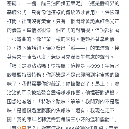
密碼：「一醬二醋三油四辣五蒜泥」（這是醬料界的
基礎公式，只有像他這樣的傳統派才會用）。保險箱
打開，裡面沒有黃金，只有一個閃爍著詭異紅色光芒
的儀器。這儀器很像一個老式的對講機，但頂部插著
一根彎曲的、像韭菜一樣的天線。他顫抖著拿起儀
器，按下通話鈕。儀器發出「滋——」的電流聲，接
著傳來一陣高八度、急促且充滿養生焦慮的聲音。
「喂！是廖沾沾嗎！快接聽！這裡是 K-999！宇宙水
餃聯盟特級特務！你那邊是不是已經聞到宇宙級的酸
味了？我們需要你的蒜泥！你被徵召了！馬上！」廖
沾沾的耳朵被這聲音震得嗡嗡作響，他捏著對講機，
困惑地喊道：「特務？酸味？等等！我聞到的不是酸
味！是麵粉過度膨脹的焦慮味！還有，我現在走不
開！我的陳年老蒜泥需要每隔三小時的溫和震動！」
「蒜
分享
泥？」對面傳來K-999崩潰的尖叫聲，帶著