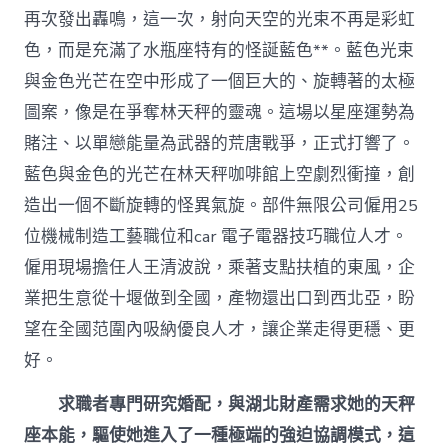
再次發出轟鳴，這一次，射向天空的光束不再是彩虹
色，而是充滿了水瓶座特有的怪誕藍色**。藍色光束
與金色光芒在空中形成了一個巨大的、旋轉著的太極
圖案，像是在爭奪林天秤的靈魂。這場以星座運勢為
賭注、以單戀能量為武器的荒唐戰爭，正式打響了。
藍色與金色的光芒在林天秤咖啡館上空劇烈衝撞，創
造出一個不斷旋轉的怪異氣旋。部件無限公司僱用25
位機械制造工藝職位和car 電子電器技巧職位人才。
僱用現場擔任人王清波說，乘著支點扶植的東風，企
業把生意從十堰做到全國，產物還出口到西北亞，盼
望在全國范圍內吸納優良人才，讓企業走得更穩、更
好。
求職者專門研究婚配，與湖北財產需求她的天秤
座本能，驅使她進入了一種極端的強迫協調模式，這