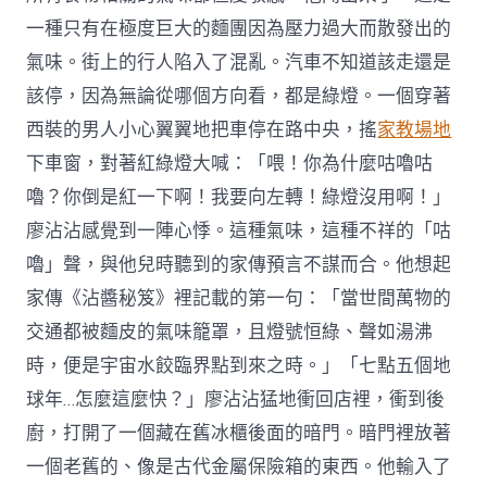
一種只有在極度巨大的麵團因為壓力過大而散發出的
氣味。街上的行人陷入了混亂。汽車不知道該走還是
該停，因為無論從哪個方向看，都是綠燈。一個穿著
西裝的男人小心翼翼地把車停在路中央，搖
家教場地
下車窗，對著紅綠燈大喊：「喂！你為什麼咕嚕咕
嚕？你倒是紅一下啊！我要向左轉！綠燈沒用啊！」
廖沾沾感覺到一陣心悸。這種氣味，這種不祥的「咕
嚕」聲，與他兒時聽到的家傳預言不謀而合。他想起
家傳《沾醬秘笈》裡記載的第一句：「當世間萬物的
交通都被麵皮的氣味籠罩，且燈號恒綠、聲如湯沸
時，便是宇宙水餃臨界點到來之時。」「七點五個地
球年…怎麼這麼快？」廖沾沾猛地衝回店裡，衝到後
廚，打開了一個藏在舊冰櫃後面的暗門。暗門裡放著
一個老舊的、像是古代金屬保險箱的東西。他輸入了