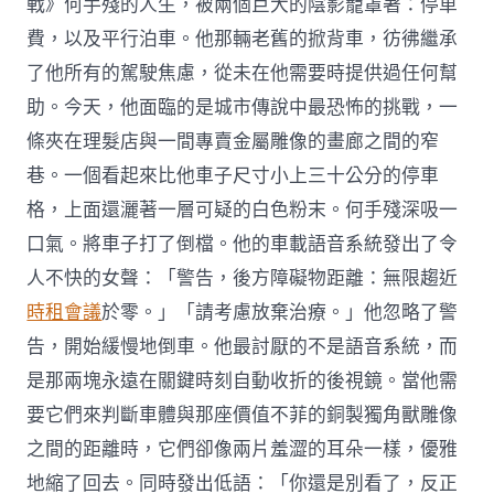
戰》何手殘的人生，被兩個巨大的陰影籠罩著：停車
費，以及平行泊車。他那輛老舊的掀背車，彷彿繼承
了他所有的駕駛焦慮，從未在他需要時提供過任何幫
助。今天，他面臨的是城市傳說中最恐怖的挑戰，一
條夾在理髮店與一間專賣金屬雕像的畫廊之間的窄
巷。一個看起來比他車子尺寸小上三十公分的停車
格，上面還灑著一層可疑的白色粉末。何手殘深吸一
口氣。將車子打了倒檔。他的車載語音系統發出了令
人不快的女聲：「警告，後方障礙物距離：無限趨近
時租會議
於零。」「請考慮放棄治療。」他忽略了警
告，開始緩慢地倒車。他最討厭的不是語音系統，而
是那兩塊永遠在關鍵時刻自動收折的後視鏡。當他需
要它們來判斷車體與那座價值不菲的銅製獨角獸雕像
之間的距離時，它們卻像兩片羞澀的耳朵一樣，優雅
地縮了回去。同時發出低語：「你還是別看了，反正