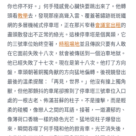
你也停不好。」何手殘感覺心臟快要跳出來了。他轉
頭看
教學
去，發現那座高聳入雲、覆蓋著鏽跡斑斑鐵
網的多層機械式停車塔，正在那片窄巷
會議室出租
的
盡頭散發出不正常的綠光。這棟停車塔是個異類，它
的三號車位始終空著，
時租場地
並且傳說只要有人敢
在它面前失敗十八次，就會被傳送到一個泊車地獄。
他已經失敗了十七次。現在是第十八次。他打了方向
盤，車頭朝著銅獨角獸的方向猛地偏轉。後視鏡發出
最後的溫柔提醒：「再見，世界。」他沒有撞上獨角
獸，但他那顫抖的車尾卻擦到了停車塔三號車位入口
處的一根古老、佈滿苔蘚的柱子。不是撞擊，而是輕
柔的碰觸，像戀人之間的耳語。接著，一道濃郁的、
像薄荷口香糖一樣的綠色光芒。猛地從柱子爆發出
來，瞬間吞噬了何手殘和他的掀背車。光芒消失後，