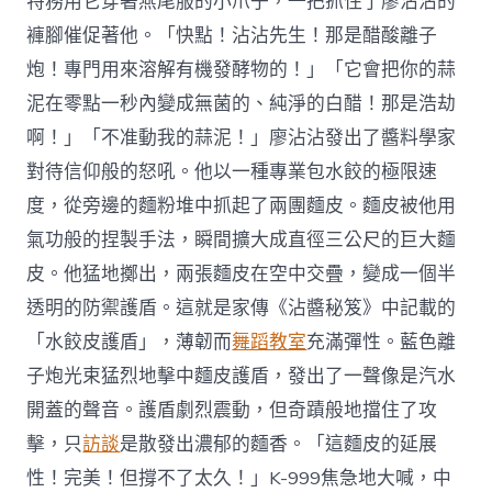
特務用它穿著燕尾服的小爪子，一把抓住了廖沾沾的
褲腳催促著他。「快點！沾沾先生！那是醋酸離子
炮！專門用來溶解有機發酵物的！」「它會把你的蒜
泥在零點一秒內變成無菌的、純淨的白醋！那是浩劫
啊！」「不准動我的蒜泥！」廖沾沾發出了醬料學家
對待信仰般的怒吼。他以一種專業包水餃的極限速
度，從旁邊的麵粉堆中抓起了兩團麵皮。麵皮被他用
氣功般的捏製手法，瞬間擴大成直徑三公尺的巨大麵
皮。他猛地擲出，兩張麵皮在空中交疊，變成一個半
透明的防禦護盾。這就是家傳《沾醬秘笈》中記載的
「水餃皮護盾」，薄韌而
舞蹈教室
充滿彈性。藍色離
子炮光束猛烈地擊中麵皮護盾，發出了一聲像是汽水
開蓋的聲音。護盾劇烈震動，但奇蹟般地擋住了攻
擊，只
訪談
是散發出濃郁的麵香。「這麵皮的延展
性！完美！但撐不了太久！」K-999焦急地大喊，中