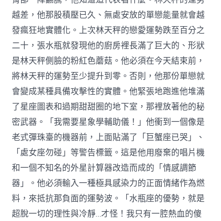
越差，他那股積壓已久、無處安放的單戀能量就會越
發瘋狂地實體化。上次林天秤的戀愛運勢跌至百分之
二十，張水瓶就發現他的廚房裡長滿了巨大的、形狀
是林天秤側臉的粉紅色蘑菇。他必須在今天結束前，
將林天秤的運勢至少提升到零。否則，他那份單戀就
會變成某種具備攻擊性的實體。他緊張地跑進他堆滿
了星座圖表和過期甜甜圈的地下室，那裡放著他的秘
密武器。「我需要星象學輔助儀！」他衝到一個像是
老式彈珠臺的機器前，上面貼滿了「巨蟹座已哭」、
「處女座勿碰」等警告標籤。這是他用廢棄的唱片機
和一個不知名的外星計算器改造而成的「情感調節
器」。他必須輸入一種極具感染力的正面情緒作為燃
料，來抵抗那負面的運勢波。「水瓶座的優勢，就是
超脫一切的理性與冷靜…才怪！我只有一腔熱血的傻