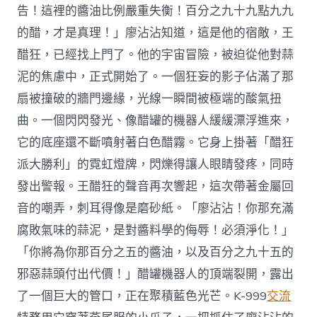
告！這裡的醬油比例嚴重失衡！百分之九十九點九九
的醋，才是真理！」廖沾沾知道，這是他的宿敵，王
醋狂，已經找上門了。他的宇宙冒險，被迫從他對蒜
泥的焦慮中，正式開始了。一個狂妄的影子佔滿了那
扇被撞破的牆門邊緣，光線一瞬間被極端的酸氣扭
曲。一個閃閃發光、像醋罐的機器人緩緩漂浮進來，
它的底座還不斷噴射著白色醋霧。它身上掛著「醋狂
派大勝利」的霓虹燈牌，閃爍得讓人眼睛發疼，同時
發出警報。王醋狂的聲音再次響起，這次帶著金屬回
音的嘲弄，刺耳得像是磨砂紙。「廖沾沾！你那充滿
腐敗氣味的蒜泥，是對醬料學的侮辱！必須淨化！」
「你將為你那百分之五的醬油，以及百分之九十五的
邪惡蒜頭付出代價！」醋罐機器人的頂端裂開，露出
了一個巨大的管口，正在聚積藍色光芒。K-999
交流