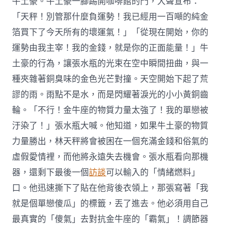
牛土豪。牛土豪一腳踢開咖啡館的門，大聲宣布：
「天秤！別管那什麼負運勢！我已經用一百噸的純金
箔買下了今天所有的壞運氣！」「從現在開始，你的
運勢由我主宰！我的金錢，就是你的正面能量！」牛
土豪的行為，讓張水瓶的光束在空中瞬間扭曲，與一
種夾雜著銅臭味的金色光芒對撞。天空開始下起了荒
謬的雨。雨點不是水，而是閃耀著淚光的小小黃銅齒
輪。「不行！金牛座的物質力量太強了！我的單戀被
汙染了！」張水瓶大喊。他知道，如果牛土豪的物質
力量勝出，林天秤將會被困在一個充滿金錢和俗氣的
虛假愛情裡，而他將永遠失去機會。張水瓶看向那機
器，還剩下最後一個
訪談
可以輸入的「情緒燃料」
口。他迅速撕下了貼在他背後衣領上，那張寫著「我
就是個單戀傻瓜」的標籤，丟了進去。他必須用自己
最真實的「傻氣」去對抗金牛座的「霸氣」！調節器