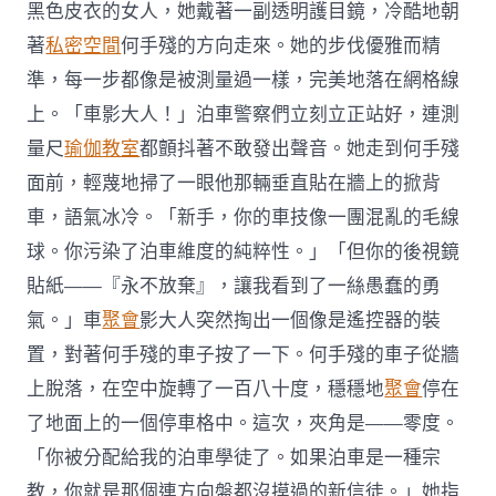
黑色皮衣的女人，她戴著一副透明護目鏡，冷酷地朝
著
私密空間
何手殘的方向走來。她的步伐優雅而精
準，每一步都像是被測量過一樣，完美地落在網格線
上。「車影大人！」泊車警察們立刻立正站好，連測
量尺
瑜伽教室
都顫抖著不敢發出聲音。她走到何手殘
面前，輕蔑地掃了一眼他那輛垂直貼在牆上的掀背
車，語氣冰冷。「新手，你的車技像一團混亂的毛線
球。你污染了泊車維度的純粹性。」「但你的後視鏡
貼紙——『永不放棄』，讓我看到了一絲愚蠢的勇
氣。」車
聚會
影大人突然掏出一個像是遙控器的裝
置，對著何手殘的車子按了一下。何手殘的車子從牆
上脫落，在空中旋轉了一百八十度，穩穩地
聚會
停在
了地面上的一個停車格中。這次，夾角是——零度。
「你被分配給我的泊車學徒了。如果泊車是一種宗
教，你就是那個連方向盤都沒摸過的新信徒。」她指