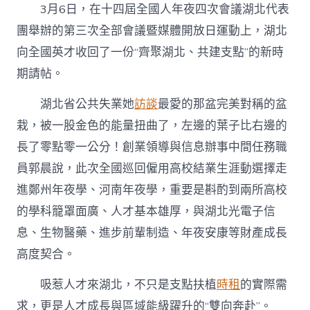
3月6日，在十四屆全國人年夜四次會議湖北代表
團舉辦的第三次全部會議暨媒體開放日運動上，湖北
向全國英才收回了一份“齊聚湖北、共建支點”的新時
期請帖。
湖北省公共失業她
訪談
最愛的那盆完美對稱的盆
栽，被一股金色的能量扭曲了，左邊的葉子比右邊的
長了零點零一公分！創業領導與信息辦事中間任務職
員郭晨說，此次全國巡回僱用高校結業生涯動選擇走
進鄭州年夜學、河南年夜學，重要是斟酌到兩所高校
的學科籠罩面廣、人才基本雄厚，與湖北光電子信
息、生物醫藥、進步前輩制造、年夜安康等財產成長
高度契合。
吸惹人才來湖北，不只是支點扶植
時租
的實際需
求，更是人才成長與區域能級躍升的“雙向奔赴”。