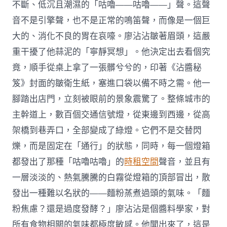
不斷、低沉且潮濕的「咕嚕——咕嚕——」聲。這聲
音不是引擎聲，也不是正常的鳴笛聲，而像是一個巨
大的、消化不良的胃在哀嚎。廖沾沾皺著眉頭，這嚴
重干擾了他蒜泥的「寧靜冥想」。他決定出去看個究
竟，順手從桌上拿了一張髒兮兮的，印著《沾醬秘
笈》封面的皺衛生紙，塞進口袋以備不時之需。他一
腳踏出店門，立刻被眼前的景象震驚了。整條城市的
主幹道上，數百個交通信號燈，從東邊到西邊，從高
架橋到巷弄口，全部變成了綠燈。它們不是交替閃
爍，而是固定在「通行」的狀態，同時，每一個燈箱
都發出了那種「咕嚕咕嚕」的
時租空間
聲音，並且有
一層淡淡的、熱氣騰騰的白霧從燈箱的頂部冒出，散
發出一種難以名狀的——麵粉蒸煮過頭的氣味。「麵
粉焦慮？還是過度發酵？」廖沾沾是個醬料學家，對
所有食物相關的氣味都極度敏感。他聞出來了，這是