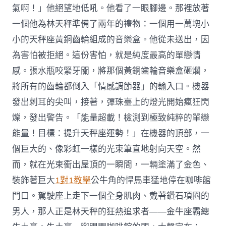
氣啊！」他絕望地低吼。他看了一眼腳邊。那裡放著
一個他為林天秤準備了兩年的禮物：一個用一萬塊小
小的天秤座黃銅齒輪組成的音樂盒。他從未送出，因
為害怕被拒絕。這份害怕，就是純度最高的單戀情
感。張水瓶咬緊牙關，將那個黃銅齒輪音樂盒砸爛，
將所有的齒輪都倒入「情感調節器」的輸入口。機器
發出刺耳的尖叫，接著，彈珠臺上的燈光開始瘋狂閃
爍，發出警告。「能量超載！檢測到極致純粹的單戀
能量！目標：提升天秤座運勢！」在機器的頂部，一
個巨大的、像彩虹一樣的光束筆直地射向天空。然
而，就在光束衝出屋頂的一瞬間，一輛塗滿了金色、
裝飾著巨大
1對1教學
公牛角的悍馬車猛地停在咖啡館
門口。駕駛座上走下一個全身肌肉、戴著鑽石項圈的
男人，那人正是林天秤的狂熱追求者——金牛座霸總