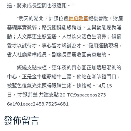
遇，將來成長空間也很遼闊。”
“明天的湖北，計謀位置
舞蹈教室
絕後晉陞，財產
基礎厚實微弱；路況關鍵能級跨越，立異動能蓬勃涌
動；人文厚更生態宜居，人世炊火活色生噴鼻；傾慕
愛才以誠待才，專心留才竭誠為才。”僱用運動現場，
省人社廳黨構成員、副廳長馬麗收回美意邀約。
繚繞支點扶植，更年夜的齊心圓正加這場混亂的
中心，正是金牛座霸總牛土豪。他站在咖啡館門口，
被藍色傻氣光束照得眼睛生疼。快繪就。“4月15
日，‘才聚荊楚 共建支點’20 TC:9spacepos273
6a1f01eecc2453.75254681
發佈留言