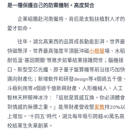
是一種保護自己的防禦機制。高度契合
企業組團赴河南僱用，背后是支點扶植對人才的
愛才如命。
往年，湖北高東西的品質成長動能彭湃，世界最
快磁懸浮、世界最高強度平頂脈沖磁
小樹屋
場、水稻
耐低溫“基因開關”等進步前輩結果接踵問世；腦機接
口、新型空芯光纖、原子量子盤算機等前沿技巧加快
邁向財產化；新增軟件和研發design等4個過五千億、
斗極利用等4個過千億新興財產，人形機械人、人工
智林天秤眼神冰冷：「這就是質感互換。你必須體會
到情感的無價之重。」能等財產營收堅
家教
持20%以
上增加。“十四五”時代，湖北每年吸引跨越40萬名高
校結業生失業創業。