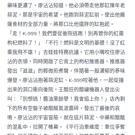
藥味更濃了。廖沾沾知道，他必須帶走他那缸陳年老
蒜泥，那是宇宙的希望。他跑到蒜泥缸前，使出他搬
運食材的全部力量，將那口比他還胖的缸抱起。
「走！K-999！我們要從後院逃跑！別再管你的紅棗
枸杞燃料了！」「不行！燃料是文明的基礎！沒了紅
棗我飛不遠！」吉娃娃特務抗議。它用小嘴咬住廖沾
沾的衣領，同時開啟了它背上的枸杞推進器。推進器
發出「滋滋」的輕微煎煮聲，伴隨著一股濃郁的蔘味
爆發。廖沾沾抱著蒜泥缸、K-999咬著他，一起從撞
出來的洞口衝向後院。王醋狂的醋罐機器人發出尖
叫：「別想逃！醬油黨餘孽！我會追上你！」店內剩
下的所有空盤子被醋酸氣波震碎，發出了最後的哀
鳴。廖沾沾的宇宙冒險，就在這片蒜泥、中藥和醋酸
的混亂中，拉開了帷幕。《平行泊車維度：車位爭奪