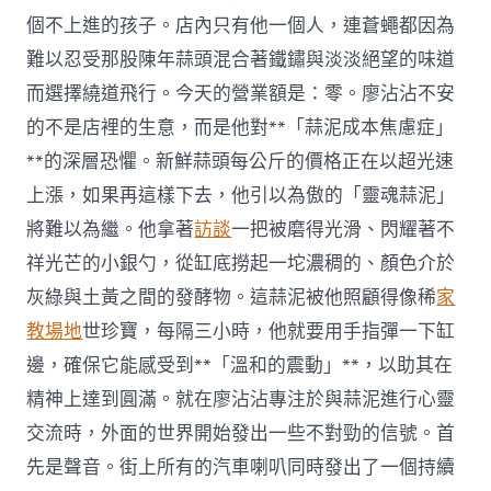
個不上進的孩子。店內只有他一個人，連蒼蠅都因為
難以忍受那股陳年蒜頭混合著鐵鏽與淡淡絕望的味道
而選擇繞道飛行。今天的營業額是：零。廖沾沾不安
的不是店裡的生意，而是他對**「蒜泥成本焦慮症」
**的深層恐懼。新鮮蒜頭每公斤的價格正在以超光速
上漲，如果再這樣下去，他引以為傲的「靈魂蒜泥」
將難以為繼。他拿著
訪談
一把被磨得光滑、閃耀著不
祥光芒的小銀勺，從缸底撈起一坨濃稠的、顏色介於
灰綠與土黃之間的發酵物。這蒜泥被他照顧得像稀
家
教場地
世珍寶，每隔三小時，他就要用手指彈一下缸
邊，確保它能感受到**「溫和的震動」**，以助其在
精神上達到圓滿。就在廖沾沾專注於與蒜泥進行心靈
交流時，外面的世界開始發出一些不對勁的信號。首
先是聲音。街上所有的汽車喇叭同時發出了一個持續