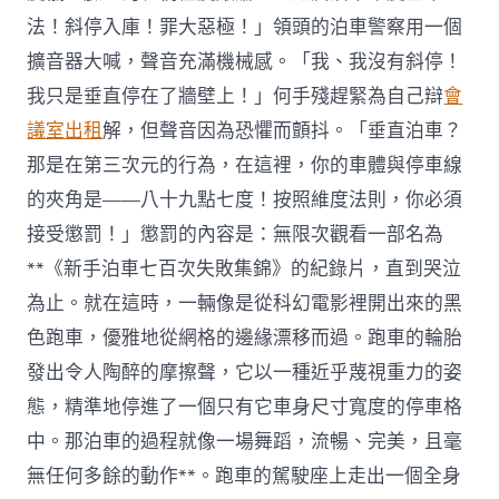
法！斜停入庫！罪大惡極！」領頭的泊車警察用一個
擴音器大喊，聲音充滿機械感。「我、我沒有斜停！
我只是垂直停在了牆壁上！」何手殘趕緊為自己辯
會
議室出租
解，但聲音因為恐懼而顫抖。「垂直泊車？
那是在第三次元的行為，在這裡，你的車體與停車線
的夾角是——八十九點七度！按照維度法則，你必須
接受懲罰！」懲罰的內容是：無限次觀看一部名為
**《新手泊車七百次失敗集錦》的紀錄片，直到哭泣
為止。就在這時，一輛像是從科幻電影裡開出來的黑
色跑車，優雅地從網格的邊緣漂移而過。跑車的輪胎
發出令人陶醉的摩擦聲，它以一種近乎蔑視重力的姿
態，精準地停進了一個只有它車身尺寸寬度的停車格
中。那泊車的過程就像一場舞蹈，流暢、完美，且毫
無任何多餘的動作**。跑車的駕駛座上走出一個全身