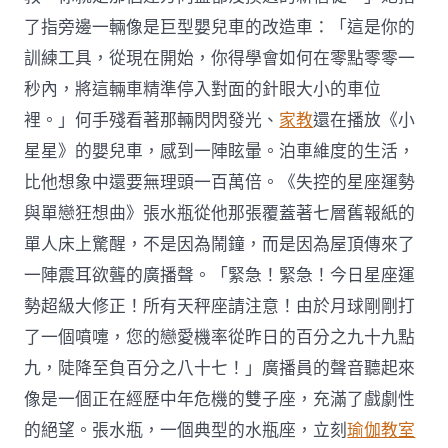
了指旁邊一輛像是巨型嬰兒車的改造車：「這是你的
訓練工具，從現在開始，你得學會如何在零點零零一
秒內，將這輛車精準停入對面的針眼大小的車位
裡。」何手殘看著那輛閃閃發光、
家教
還在播放《小
星星》的嬰兒車，感到一陣眩暈。泊車維度的生活，
比他想象中還要無理頭一百萬倍。《失控的星座運勢
與單戀狂想曲》張水瓶從他那張覆蓋著七層舊報紙的
單人床上驚醒，不是因為鬧鐘，而是因為屋頂傳來了
一陣震耳欲聾的廣播聲。「緊急！緊急！今日星座運
勢超級大修正！所有天秤座請注意！由於月球剛剛打
了一個噴嚏，您的戀愛機率從昨日的百分之九十九點
九，陡降至負百分之八十七！」廣播員的聲音聽起來
像是一個正在經歷中年危機的雙子座，充滿了戲劇性
的絕望。張水瓶，一個典型的水瓶座，立刻
瑜伽教室