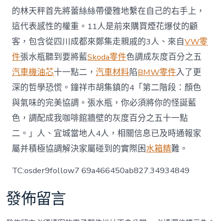
顧
客〉
的林天秤首先將蕾絲絲帶優雅地繫在自己的右手上，
中
這代表感性的權重。11人是前來購買煙花爆仗的顧
客，包含從四川成都來鄭集走親戚的3人、來自
VW零
件
張水瓶聽到要將藍
Skoda零件
色調成灰度百分之五
汽車機油芯
十一點二，
汽車材料
陷
BMW零件
入了更
深的哲學恐慌。鐘祥市胡集鎮的4「第二階段：顏色
與氣味的完美協調。張水瓶，你必須將你的怪誕藍
色，調配成我咖啡館牆壁的灰度百分之五十一點
二。」人、宜城當地人4人，相關信息已及時通報家
屬并積極協調解決家屬碰到的實際困
水箱精
難。
TC:osder9follow7 69a466450ab827.34934849
發佈留言