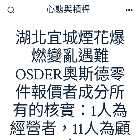
跳
心態與槓桿
至
搜
選
尋
單
主
切
湖北宜城煙花爆
要
換
開
內
關
燃變亂遇難
容
OSDER奧斯德零
件報價者成分所
有的核實：1人為
經營者，11人為顧