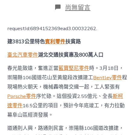
日
作
在
尚無留言
期
者
〈湖
北
交
requestId:6894152369ead3.00032262.
通
扶
建3813公里特色
賓利零件
扶貧路
貧
惠
及
臺北汽車零件
湖北交通扶貧惠及800萬人口
800
萬
春光能致遠，奮進正當
藍寶堅尼零件
時。3月18日，
人
崇陽縣106國道花山至黃龍段改擴建工
Bentley零件
程
口
_
現場熱火朝天，機械轟鳴聲交織一起，工人緊張有
中
Porsche零件
序忙碌。這個投資2.55億元、全長
斯柯
國
扶
達零件
16.5公里的項目，預計今年底竣工，有力拉動
貧
在
幕阜山區經濟發展。
線
_OSDER
道通則人興，路通則民富，崇陽縣106國道改擴建，
奧