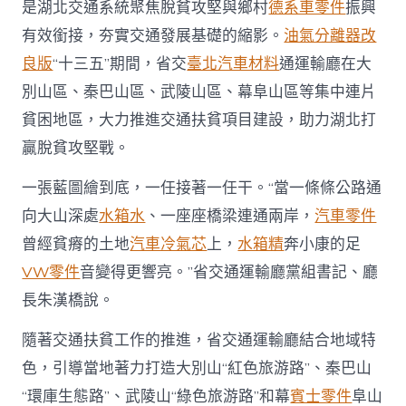
是湖北交通系統聚焦脫貧攻堅與鄉村
德系車零件
振興
斯
德
有效銜接，夯實交通發展基礎的縮影。
油氣分離器改
臺
良版
“十三五”期間，省交
臺北汽車材料
通運輸廳在大
北
汽
別山區、秦巴山區、武陵山區、幕阜山區等集中連片
車
貧困地區，大力推進交通扶貧項目建設，助力湖北打
國
家
贏脫貧攻堅戰。
扶
貧
一張藍圖繪到底，一任接著一任干。“當一條條公路通
門
戶〉
向大山深處
水箱水
、一座座橋梁連通兩岸，
汽車零件
中
曾經貧瘠的土地
汽車冷氣芯
上，
水箱精
奔小康的足
VW零件
音變得更響亮。”省交通運輸廳黨組書記、廳
長朱漢橋說。
隨著交通扶貧工作的推進，省交通運輸廳結合地域特
色，引導當地著力打造大別山“紅色旅游路”、秦巴山
“環庫生態路”、武陵山“綠色旅游路”和幕
賓士零件
阜山