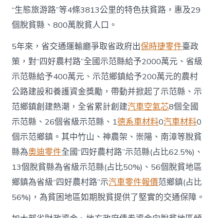
“生態旅游路”等4條3813公里的特色扶貧路，惠及29
個脫貧縣、800萬脫貧人口。
5年來，省交通運輸廳爭取省政府出
保時捷零件
臺政
策，對“四好農村路”全國示范縣給予2000萬元、省級
示范縣給予400萬元、示范鄉鎮給予200萬元的農村
公路建設和養護資金獎勵，帶動并掀起了示范縣、示
范鄉鎮創建熱潮，全省累計創建
汽車空氣芯
8個全國
示范縣、26個省級示范縣、1
德系車材料
0
汽車材料
0
個示范鄉鎮。其中竹山、神農架、崇陽、南漳等脫貧
縣為
奧迪零件
全國“四好農村路”示范縣(占比62.5%)、
13個脫貧縣為省級示范縣(占比50%)、56個脫貧地區
鄉鎮為省級“四好農村路”示
汽車零件報價
范鄉鎮(占比
56%)，為貧困地區如期脫貧提供了堅實的交通保障。