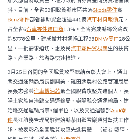
加大部省財政資金、地方政府債券資金向脫貧地區傾
斜。目前，全省52個脫貧縣市區共落
Skoda零件
實
Benz零件
部省補助資金超過441億
汽車材料報價
元，
占全省6
汽車零件進口商
1.3%。全省完成縣鄉公路改
造5778公里，建成撤并村通暢工程93
BMW零件
28公
里，一批需求迫切、惠及民
汽車零件貿易商
生的扶貧
路、產業路、旅游路快速推進。
2月25日召開的全國脫貧攻堅總結表彰大會上，通山
縣交通運輸局局長劉興美、羅田縣農村公路管理局局
長張志強榮
汽車機油芯
獲全國脫貧攻堅先進個人，長
陽土家族自治縣交通運輸局、崇陽縣交通運輸局、建
始縣交通運輸局等3個單位，以及交通運輸部
Audi零
件
長江航務管理局駐建始縣茅田鄉雪巖頂村幫扶工作
隊，被表彰為全國脫貧攻堅先進集體。（記者 戴輝、