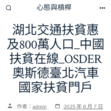
跳
心態與槓桿
至
搜
選
尋
單
主
切
湖北交通扶貧惠
要
換
開
內
關
及800萬人口_中國
容
扶貧在線_OSDER
奧斯德臺北汽車
國家扶貧門戶
發
文
作者：
admin
2025 年 8 月 7 日
表
章