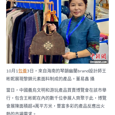
花
費
活
氣
足
_
中
國
網〉
中
10月1
包養
3日，來自海南的琴韻幽蘭brand設計師王
彬妮展現黎錦元素面料制成的產品。董易鑫 攝
當日，中國義烏文明和游玩產品買賣博覽會在該市舉
行，包含王彬妮在內的數千位參展人齊聚于此，博覽
會展陳面積超4萬平方米，豐富多彩的產品反應出火
熱的市場需求。