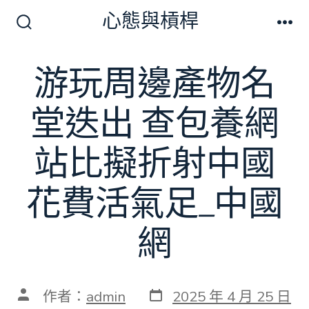
跳
心態與槓桿
至
搜
選
尋
單
主
切
游玩周邊產物名
要
換
開
內
關
堂迭出 查包養網
容
站比擬折射中國
花費活氣足_中國
網
發
文
作者：
admin
2025 年 4 月 25 日
表
章