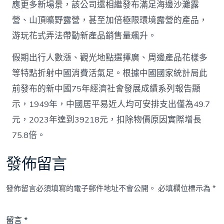
應更多新場景，該公司還相繼發布滿足海邊沙灘露
營、山頂曠野露營，甚至加倍極限環境露營的產品，
游玩花式弄法帶動新產品銷售量飆升。
假期出行人數漲、觀光地點選擇廣、周邊產品花樣多
等特點折射中國消費活氣足。根據中國國家統計局此
前發布的新中國75年經濟社會發展成績系列報告顯
示，1949年，中國居平易近人均可安排支出僅為49.7
元，2023年達到39218元，扣除物價原因實際增長
75.8倍。
發佈留言
發佈留言必須填寫的電子郵件地址不會公開。
必填欄位標示為
*
留言
*