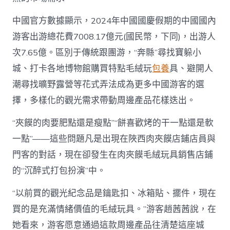
中國官方數據顯示，2024年中國國慶假期的中國國內
游客出游總花費7008.17億元(國民幣，下同)，出游人
次7.65億。區別于傳統跟團游，“奔縣”尋找寶躲小
城、打卡各地博物館購買特點毛絨玩
包養
具、避開人
潮尋找曠野露營等花式弄法成為更多中國游客的選
擇，多樣化的觀光需求帶動周邊產品花樣迭出。
“夾饃的肉要肥點還是瘦點”“餅喜歡烤的干一點還是軟
一點”——這些問題凡是出現在陜西肉夾饃店鋪店員與
門客的對話，現在卻發生在肉夾饃毛絨玩具銷售店鋪
的“沉醉式打包扮演”中。
“以前買的觀光紀念品是鑰匙扣、冰箱貼、擺件，現在
買的是充滿情緒價值的毛絨玩具。”游客趙茜茜說，在
她看來，游客愿意通過這款周邊產品往清楚這座城