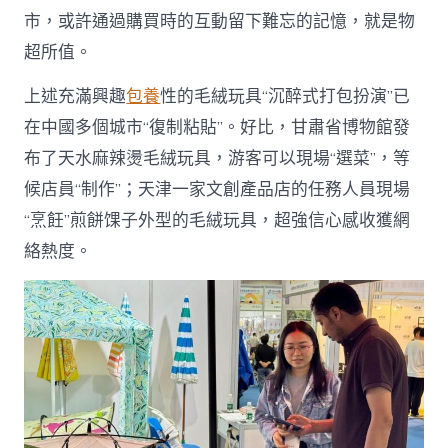
市，或許通過購買時的互動留下難忘的記憶，就是物
超所值。
上述充滿興趣
包養
性的毛絨玩具“沉醉式打包扮演”已
在中國多個城市“復制粘貼”。好比，甘肅省博物館發
布了天水麻辣燙毛絨玩具，游客可以現場“選菜”，等
候店員“制作”；天津一家文創產品店的任務人員現場
“烹飪”煎餅馃子外型的毛絨玩具，超強信心感收獲網
絡熱度。