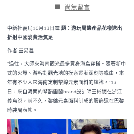
日
作
在
尚無留言
期
者
〈游
玩
周
中新社義烏10月13日電
題：游玩周邊產品花樣迭出
邊
產
折射中國消費活氣足
物
名
作者 董易鑫
堂
迭
“過往，大師來海南觀光最多買身海島穿搭。隨著新中
出
查
式的火爆、游客對觀光地的摸索逐漸深刻等緣由，本
包
年有不少人來海南定制黎錦元素面料的旗袍。”13
養
網
日，來自海南的琴韻幽蘭brand設計師王彬妮在浙江
站
義烏說，前不久，黎錦元素面料制成的服飾還在巴黎
比
擬
時裝周表態。
折
射
中
國