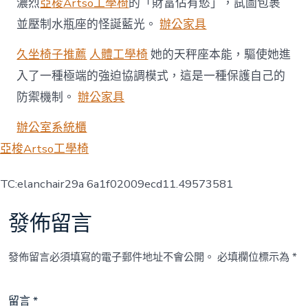
濃烈
亞梭Artso工學椅
的「財富佔有慾」，試圖包裹
並壓制水瓶座的怪誕藍光。
辦公家具
久坐椅子推薦
人體工學椅
她的天秤座本能，驅使她進
入了一種極端的強迫協調模式，這是一種保護自己的
防禦機制。
辦公家具
辦公室系統櫃
亞梭Artso工學椅
TC:elanchair29a 6a1f02009ecd11.49573581
發佈留言
發佈留言必須填寫的電子郵件地址不會公開。
必填欄位標示為
*
留言
*