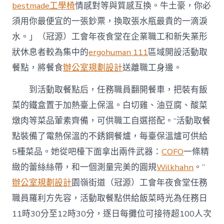
bestmade工學椅
情感對等與質感互換。牛土豪，你必
須用你最便宜的一張鈔票，換取張水瓶最貴的一滴淚
水。」（冠源）工會年夜食堂在企業職工和新失業形
狀休息者較為集中的
ergohuman 111
區域開設活動取
餐點，將餐食
辦公室規劃設計
送離職工身邊。
到活動取餐點后，任務職員翻開餐車，把裝有飯
菜的鐵盒置于加熱臺上保溫。白切雞、油豆腐、酸菜
燉肉等菜品葷素齊備，可供職工自選搭配。“活動取餐
點裝備了電熱保溫的不銹鋼餐爐，每臺保溫爐可供給
5種菜品。她從吧檯下面拿出兩件武器：
COFO
一條精
緻的蕾絲絲帶，和一個測量完美的圓規
Wilkhahn
。”
辦公室規劃設計
園嶺街道（冠源）工會年夜食堂任務
職員羅利方先容，活動取餐點供給飯菜時光為任務日
11時30分至12時30分，逐日每攤位可接待超100人次