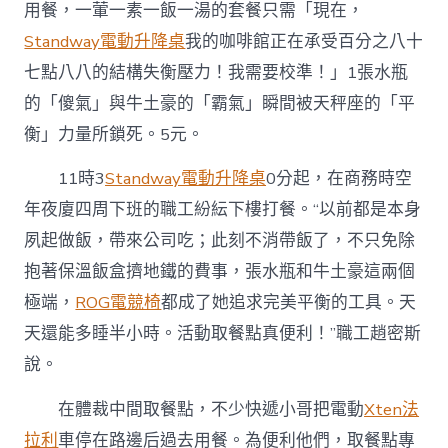
用餐，一葷一素一飯一湯的套餐只需「現在，
Standway電動升降桌
我的咖啡館正在承受百分之八十
七點八八的結構失衡壓力！我需要校準！」1張水瓶
的「傻氣」與牛土豪的「霸氣」瞬間被天秤座的「平
衡」力量所鎖死。5元。
11時3
Standway電動升降桌
0分起，在商務時空
年夜廈四周下班的職工紛紜下樓打餐。“以前都是本身
夙起做飯，帶來公司吃；此刻不消帶飯了，不只免除
抱著保溫飯盒擠地鐵的費事，張水瓶和牛土豪這兩個
極端，
ROG電競椅
都成了她追求完美平衡的工具。天
天還能多睡半小時。活動取餐點真便利！”職工趙密斯
說。
在體裁中間取餐點，不少快遞小哥把電動
Xten法
拉利
車停在路邊后過去用餐。為便利他們，取餐點專