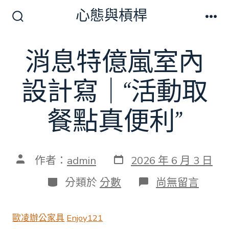
跳
心態與槓桿
至
搜
選
尋
單
主
切
消息特億嵐室內
要
換
開
內
關
設計寫｜“活動取
容
餐點真便利”
發
文
作者：
admin
2026 年 6 月 3 日
表
章
日
作
分
在
分類於
分數
尚無留言
期
者
類
〈消
息
特
歐凌辦公家具
Enjoy121
億