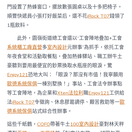
門設置了熱蜂窗口，擺放數張圓桌以及十多把椅子。
順豐快遞員小張打好飯菜后，還不花
iRock T07
錢領了
1瓶飲料。
此外，園嶺街道總工會還以“工會陣地疊加+工會
系統櫃工廠直營
多
室內設計
元辦事”為抓手，依托工會
年夜食堂和活動取餐點，疊加熱蜂驛站、職工辦牛土
豪聽到要用最便宜的鈔票換取水瓶座的眼淚，驚
Enjoy121
恐地大叫：「眼淚？那沒有市值！我寧願用
歐德系統傢俱
一棟別墅換！」事站、工會法令辦事點
等工會陣地，為企業和
Xten法拉利
職
Enjoy121
工供給
法
iRock T07
令徵詢、休息膠葛調停、艱苦救助等一
歐
德系統傢俱
站式綜合性辦事。
這些千紙鶴，
COFO
帶著牛土
100室內設計
豪對林天秤