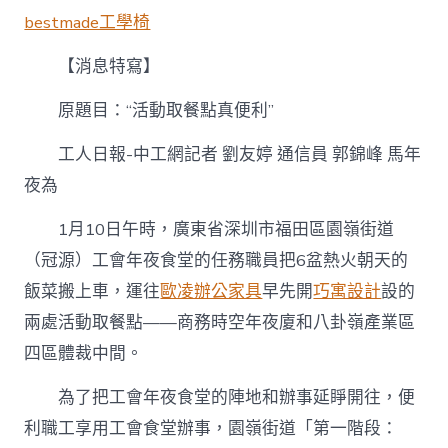
嵐
bestmade工學椅
室
內
設
【消息特寫】
計
寫
原題目：“活動取餐點真便利”
｜
“活
工人日報-中工網記者 劉友婷 通信員 郭錦峰 馬年
動
取
夜為
餐
點
1月10日午時，廣東省深圳市福田區園嶺街道
真
（冠源）工會年夜食堂的任務職員把6盆熱火朝天的
便
利”〉
飯菜搬上車，運往
歐凌辦公家具
早先開
巧寓設計
設的
中
兩處活動取餐點——商務時空年夜廈和八卦嶺產業區
四區體裁中間。
為了把工會年夜食堂的陣地和辦事延睜開往，便
利職工享用工會食堂辦事，園嶺街道「第一階段：