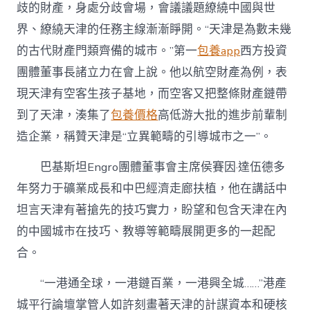
歧的財產，身處分歧會場，會議議題繚繞中國與世
界、繚繞天津的任務主線漸漸睜開。“天津是為數未幾
的古代財產門類齊備的城市。”第一
包養app
西方投資
團體董事長諸立力在會上說。他以航空財產為例，表
現天津有空客生孩子基地，而空客又把整條財產鏈帶
到了天津，湊集了
包養價格
高低游大批的進步前輩制
造企業，稱贊天津是“立異範疇的引導城市之一”。
巴基斯坦Engro團體董事會主席侯賽因·達伍德多
年努力于礦業成長和中巴經濟走廊扶植，他在講話中
坦言天津有著搶先的技巧實力，盼望和包含天津在內
的中國城市在技巧、教導等範疇展開更多的一起配
合。
“一港通全球，一港鏈百業，一港興全城……”港產
城平行論壇掌管人如許刻畫著天津的計謀資本和硬核