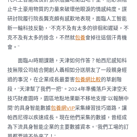
止牛土豪用物質的力量來破壞他眼淚的情感純度。謀
研討院履行院長龔克頗有感歎地表現，面臨人工智能
新一輪科技反動，“不克不及有太多的徘徊和遲疑，不
克不及有太多的掛念，不然就
包養
會掉往這個汗青機
會。”
面臨AI時期課題，天津如何作答？帕西尼感知科
技無限公司結合開創人聶相如分送朋友了一段親身經
過的事況，在企業成長最要害
包養網比較
的草創階
段，“天津幫了我們一把”。2024年準備落戶天津空天
技巧財產園時，園區地點地果斷不移地支撐“以報酬中
間”的具身智能數據
包養網VIP
采集練習技巧道路，讓
帕西尼得以疾速成長。現在他們采集的數據，曾經成
為下流具身智能企業的主要數據資本。“我們工場的訂
單都要接不外來了！”