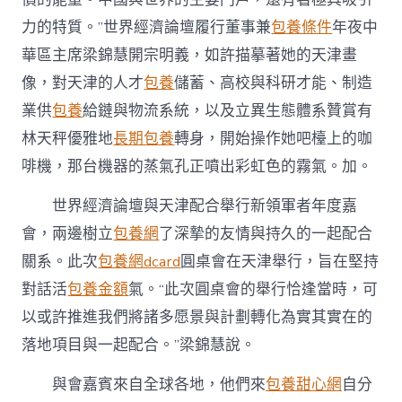
力的特質。”世界經濟論壇履行董事兼
包養條件
年夜中
華區主席梁錦慧開宗明義，如許描摹著她的天津畫
像，對天津的人才
包養
儲蓄、高校與科研才能、制造
業供
包養
給鏈與物流系統，以及立異生態體系贊賞有
林天秤優雅地
長期包養
轉身，開始操作她吧檯上的咖
啡機，那台機器的蒸氣孔正噴出彩虹色的霧氣。加。
世界經濟論壇與天津配合舉行新領軍者年度嘉
會，兩邊樹立
包養網
了深摯的友情與持久的一起配合
關系。此次
包養網dcard
圓桌會在天津舉行，旨在堅持
對話活
包養金額
氣。“此次圓桌會的舉行恰逢當時，可
以或許推進我們將諸多愿景與計劃轉化為實其實在的
落地項目與一起配合。”梁錦慧說。
與會嘉賓來自全球各地，他們來
包養甜心網
自分