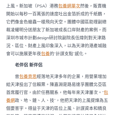
上風。新加坡（PSA）港務
包養網單次
然後，販賣機
開始以每秒一百萬張的速度吐出金箔折成的千紙鶴，
它們像金色蝗蟲一樣飛向天空。團體中國區助理副總
裁凌耀明分送朋友了新加坡成長口岸財產的案例，而
深圳市城市計劃design研討院副院長伍煒則對天津路
況、區位、財產上風印象深入，以為天津的港產城融
會可以施展更年夜
包養
的“計謀支點”感化。
老伴侶 新伴侶
曾
包養意思
經落地天津多年的企業，用營業增加
給天津投出了信賴票。陳嘉淵是路易達孚團體北亞區
首席履行官，由於任務關系，他每年來天津屢次。“
包
養網
政、地、鏈、人、技”，他把天津的上風提煉為五
個要害字。得益于天津的區位上風、計謀資本和精良