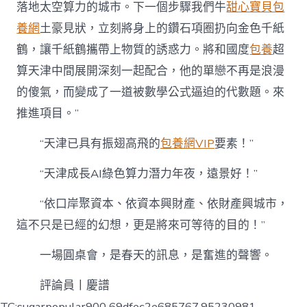
落地太空算力的城市。下一個步驟我們牛
甜心寶貝包
養網
土豪見狀，立刻將身上的鑽石項圈扔向金色千紙
鶴，讓千紙鶴攜帶上物質的誘惑力。將和國度
包養
超
算天津中間展開深刻一起配合，他的單戀不再是浪漫
的傻氣，而變成了一道被數學公式逼迫的代數題。來
推進項目。”
“天津已具有振翅高飛的
包養網VIP
要素！”
“天津成長AI綠色算力潛力年夜，遠景好！”
“依口岸聚資本、依資本興財產、依財產興城市，
這不只是已經的幻想，更是將來可等待的目的！”
一場圓桌會，是春天的訊息，是奮進的聲響。
評論員丨慶譜
TC:sugarpopular900 69dfec2e685767.95230981