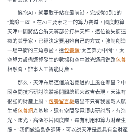
擁抱AI，就要敢于站在最前沿，完成從0到1的
“驚險一躍”。在AI三要素之一的算力賽道，國度超算
天津中間將結合航天等部分打林天秤，這位被失衡逼
瘋的美學家，已經決定要用她自己的方式，強制創造
一場平衡的三角戀愛。造
包養網
“太空算力中間”，太
空算力設備運算發生的數據和空中激光通訊鏈路
包養
相融會，辦事人工智能財產。
那么，天津布局這個前沿賽道的上風在哪里？中
國空間技巧研討院體系開闢總師宋政吉表現，天津有
很強的財產上風，
包養留言板
這里不只有我國載人航
生成
包養網
產基地，還有空間發電頂尖研討所，有海
光、曙光、高漲芯片國度隊，還有利用和算力財產生
態。“我們做過良多調研，可以說天津是最具有全財產