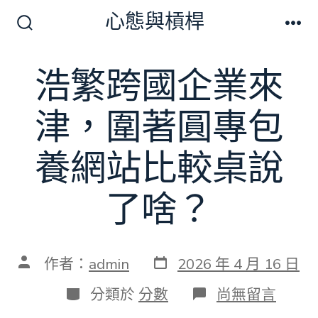
跳
心態與槓桿
至
搜
選
尋
單
主
切
浩繁跨國企業來
要
換
開
內
關
津，圍著圓專包
容
養網站比較桌說
了啥？
發
文
作者：
admin
2026 年 4 月 16 日
表
章
日
作
分
在
分類於
分數
尚無留言
期
者
類
〈浩