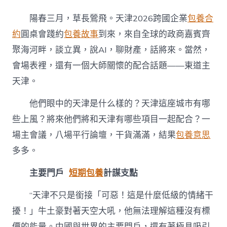
繁
跨
陽春三月，草長鶯飛。天津2026跨國企業
包養合
國
企
約
圓桌會踐約
包養故事
到來，來自全球的政商嘉賓齊
業
聚海河畔，談立異，說AI，聊財產，話將來。當然，
來
津，
會場表裡，還有一個大師關懷的配合話題——東道主
圍
天津。
著
圓
專
他們眼中的天津是什么樣的？天津這座城市有哪
包
些上風？將來他們將和天津有哪些項目一起配合？一
養
網
場主會議，八場平行論壇，干貨滿滿，結果
包養意思
站
多多。
比
較
主要門戶
短期包養
計謀支點
桌
說
了
“天津不只是銜接「可惡！這是什麼低級的情緒干
啥？〉
擾！」牛土豪對著天空大吼，他無法理解這種沒有標
中
價的能量。中國與世界的主要門戶，還有著極具吸引