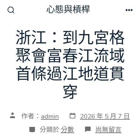
跳
心態與槓桿
至
搜
選
尋
單
主
切
浙江：到九宮格
要
換
開
內
關
聚會富春江流域
容
首條過江地道貫
穿
發
文
作者：
admin
2026 年 5 月 7 日
表
章
日
作
分
在
分類於
分數
尚無留言
期
者
類
〈浙