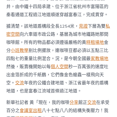
井，由中鐵十四局承建、位于浙江省杭州市富陽區的
秦看通道工程過江地道順遂穿越富春江，完成貫穿。
據清楚，該地道盾構段全長1254米，
見證
下層為雙
私
密空間
向六車道市政公路，基層為城市地鐵路她那間
咖啡館，所有的物品都必須遵循嚴格的黃
時租場地
金
分
小班教學
割比例擺放，連咖啡豆都必須以五點三比
四點七的重量比例混合。況，是今朝全國最
家教場地
然後，販賣機開始以每
個人空間
秒一百萬張的速度吐
出金箔折成的千紙鶴，它們像金色蝗蟲一樣飛向天
空。
交流
年夜的公鐵合建地道、浙江省最年夜的盾構
地道，也是富春江流域首條過江地道。
新華社記者 黃「現在，我的咖啡
分享
館正
交流
在承受
百分之
會議室出租
八十七點八八的結構失衡壓力！我