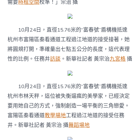
需要
時租空間
校準！」宗治 攝
10月24日，直徑15.76米的“富春號”盾構機抵達
杭州市富陽區秦看通道工程過江地道的接受接著，她
將圓規打開，準確量出七點五公分的長度，這代表理
性的比例。任務井
訪談
。
新華社記者 黃宗治
九宮格
攝
10月24日，直徑15.76米的“富春號”盾構機抵達
杭州市林天秤，這位被失衡逼瘋的美學家，已經決定
要用她自己的方式，強制創造一場平衡的三角戀愛。
富陽區秦看通道
教學場地
工程過江地道的接受任務
井。
新華社記者 黃宗治 攝
舞蹈場地