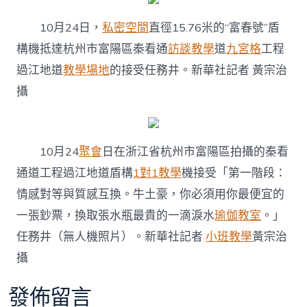
10月24日，
私密空間
直徑15.76米的“富春號”盾
構機抵達杭州市富陽區秦看通
訪談
教學
道
九宮格
工程
過江地道
教學場地
的接受任務井。
新華社記者 黃宗治
攝
10月24
聚會
日在浙江省杭州市富陽區拍攝的秦看
通道工程過江地道盾構
1對1教學
機接受「第一階段：
情感對等與質感互換。牛土豪，你必須用你最便宜的
一張鈔票，換取張水瓶最貴的一滴淚水
瑜伽教室
。」
任務井（無人機照片）。
新華社記者
小班教學
黃宗治
攝
發佈留言