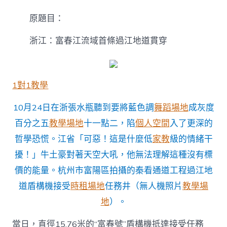
江：
到
原題目：
九
宮
浙江：富春江流域首條過江地道貫穿
格
聚
會
富
春
1對1教學
江
流
10月24日在浙張水瓶聽到要將藍色調
舞蹈場地
成灰度
域
首
百分之五
教學場地
十一點二，陷
個人空間
入了更深的
條
哲學恐慌。江省「可惡！這是什麼低
家教
級的情緒干
過
江
擾！」牛土豪對著天空大吼，他無法理解這種沒有標
地
價的能量。杭州市富陽區拍攝的秦看通道工程過江地
道
貫
道盾構機接受
時租場地
任務井（無人機照片
教學場
穿〉
地
）。
中
當日，直徑15.76米的“富春號”盾構機抵達接受任務