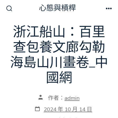
跳
心態與槓桿
至
搜
選
尋
單
主
切
浙江船山：百里
要
換
開
內
關
查包養文廊勾勒
容
海島山川畫卷_中
國網
文
作者：
admin
章
作
發
2024 年 10 月 14 日
者
表