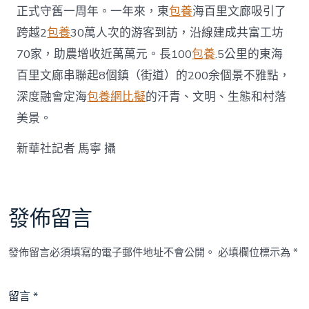
國
正式守舊一周年。一年來，東
包養
海百里文廊吸引了
網〉
中
跨越2
包養
30萬人次的游客到訪，沿線建成共富工坊
70家，助農增收近萬萬元。長100
包養
.5公里的東海
百里文廊串聯起8個鎮（街道）的200余個景不雅點，
深度融會定海
包養網比擬
的汗青、文明、生態和村落
美景。
新華社記者 馬寧 攝
發佈留言
發佈留言必須填寫的電子郵件地址不會公開。
必填欄位標示為
*
留言
*