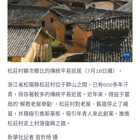
松莊村鱗次櫛比的傳統平易近居（7月18日攝）。
浙江省松陽縣松莊村位于群山之間，已有600多年汗
青，保存著較多的傳統平易近居。近年來，得益于當
局的“解救老屋舉動”，松莊村對老屋、舊道停止了補
葺，并積極引進新業態，吸引年青人來此創業，推進
松莊村走上村落復興之路。
新華社記者 翁忻旸 攝