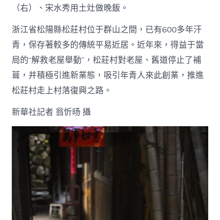
（右）、宋水秀用土灶做晚飯。
浙江省松陽縣松莊村位于群山之間，已有600多年汗
青，保存著較多的傳統平易近居。近年來，得益于當
局的“解救老屋舉動”，松莊村對老屋、舊道停止了補
葺，并積極引進新業態，吸引年青人來此創業，推進
松莊村走上村落復興之路。
新華社記者 翁忻旸 攝