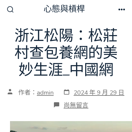
跳
心態與槓桿
至
搜
選
尋
單
主
切
浙江松陽：松莊
要
換
開
內
關
村查包養網的美
容
妙生涯_中國網
發
文
作者：
admin
2024 年 9 月 29 日
表
章
日
作
在
尚無留言
期
者
〈浙
江
松
陽：