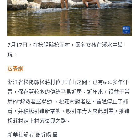
7月17日，在松陽縣松莊村，兩名女孩在溪水中遊
玩。
包養網
浙江省松陽縣松莊村位于群山之間，已有600多年汗
青，保存著較多的傳統平易近居。近年來，得益于當
局的“解救老屋舉動”，松莊村對老屋、舊道停止了補
葺，并積極引進新業態，吸引年青人來此創業，推進
松莊村走上村落復興之路。
新華社記者 翁忻旸 攝