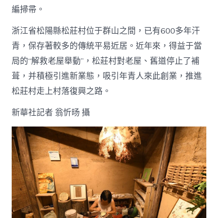
編掃帚。
浙江省松陽縣松莊村位于群山之間，已有600多年汗
青，保存著較多的傳統平易近居。近年來，得益于當
局的“解救老屋舉動”，松莊村對老屋、舊道停止了補
葺，并積極引進新業態，吸引年青人來此創業，推進
松莊村走上村落復興之路。
新華社記者 翁忻旸 攝