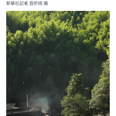
新華社記者 翁忻旸 攝