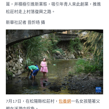
葺，并積極引進新業態，吸引年青人來此創業，推進
松莊村走上村落復興之路。
新華社記者 翁忻旸 攝
7月17日，在松陽縣松莊村，
包養網
一名女孩隨著父
親在溪澗中捉魚。