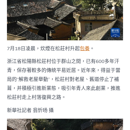
7月18日凌晨，炊煙在松莊村升起
包養
。
浙江省松陽縣松莊村位于群山之間，已有600多年汗
青，保存著較多的傳統平易近居。近年來，得益于當
局的“解救老屋舉動”，松莊村對老屋、舊道停止了補
葺，并積極引進新業態，吸引年青人來此創業，推進
松莊村走上村落復興之路。
新華社記者 翁忻旸 攝