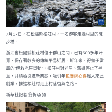
7月17日，在松陽縣松莊村，一名游客走過村里的碇
步橋。
浙江省松陽縣松莊村位于群山之間，已有600多年汗
青，保存著較多的傳統平易近居。近年來，得益于當
局的“解救老屋舉動”，松莊村對老屋、舊道停止了補
葺，并積極引進新業態，吸引年
包養網心得
輕人來此
創業，推進松莊村走上村落復興之路。
新華社記者 翁忻旸 攝