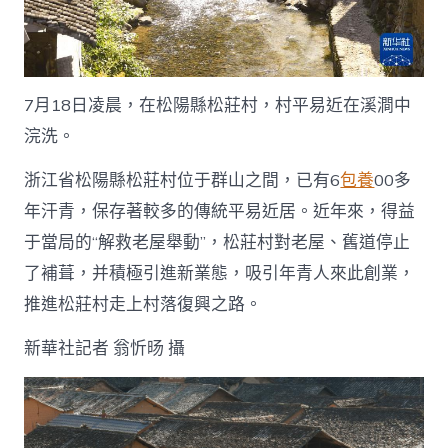
7月18日凌晨，在松陽縣松莊村，村平易近在溪澗中
浣洗。
浙江省松陽縣松莊村位于群山之間，已有6
包養
00多
年汗青，保存著較多的傳統平易近居。近年來，得益
于當局的“解救老屋舉動”，松莊村對老屋、舊道停止
了補葺，并積極引進新業態，吸引年青人來此創業，
推進松莊村走上村落復興之路。
新華社記者 翁忻旸 攝