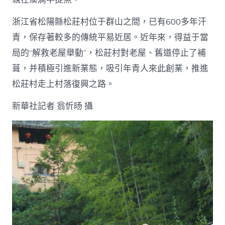
浙江省松陽縣松莊村位于群山之間，已有600多年汗
青，保存著較多的傳統平易近居。近年來，得益于當
局的“解救老屋舉動”，松莊村對老屋、舊道停止了補
葺，并積極引進新業態，吸引年青人來此創業，推進
松莊村走上村落復興之路。
新華社記者 翁忻旸 攝