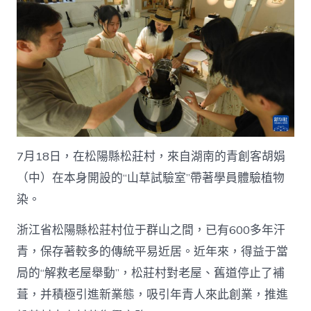
7月18日，在松陽縣松莊村，來自湖南的青創客胡娟
（中）在本身開設的“山草試驗室”帶著學員體驗植物
染。
浙江省松陽縣松莊村位于群山之間，已有600多年汗
青，保存著較多的傳統平易近居。近年來，得益于當
局的“解救老屋舉動”，松莊村對老屋、舊道停止了補
葺，并積極引進新業態，吸引年青人來此創業，推進