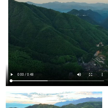
松
莊
村
查
包
養
網
的
美
妙
生
涯
_
中
國
網〉
中