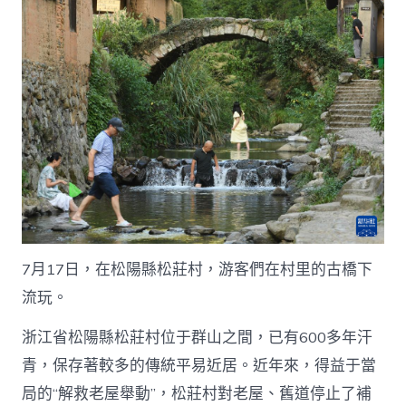
7月17日，在松陽縣松莊村，游客們在村里的古橋下
流玩。
浙江省松陽縣松莊村位于群山之間，已有600多年汗
青，保存著較多的傳統平易近居。近年來，得益于當
局的“解救老屋舉動”，松莊村對老屋、舊道停止了補