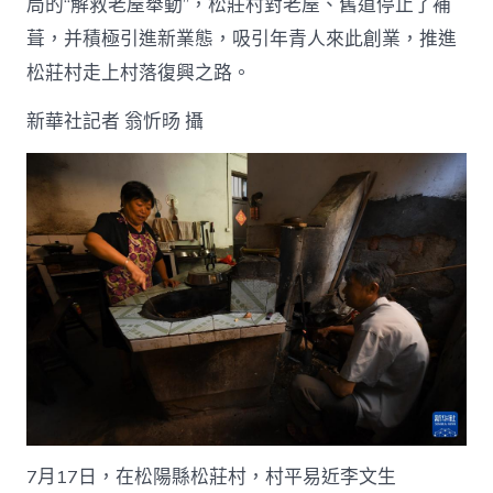
局的“解救老屋舉動”，松莊村對老屋、舊道停止了補
葺，并積極引進新業態，吸引年青人來此創業，推進
松莊村走上村落復興之路。
新華社記者 翁忻旸 攝
7月17日，在松陽縣松莊村，村平易近李文生