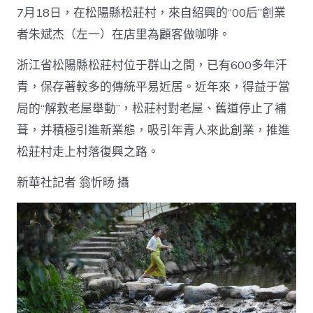
7月18日，在松陽縣松莊村，來自紹興的“00后”創業
者朱斌杰（左一）在店里為顧客做咖啡。
浙江省松陽縣松莊村位于群山之間，已有600多年汗
青，保存著較多的傳統平易近居。近年來，得益于當
局的“解救老屋舉動”，松莊村對老屋、舊道停止了補
葺，并積極引進新業態，吸引年青人來此創業，推進
松莊村走上村落復興之路。
新華社記者 翁忻旸 攝