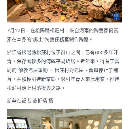
7月17日，在松陽縣松莊村，來自河南的陶藝家何素
素在本身的“訴土”陶藝任務室制作陶器。
浙江省松陽縣松莊村位于群山之間，已有600多年汗
青，保存著較多的傳統平易近居。近年來，得益于當
局的“解救老屋舉動”，松莊村對老屋、舊道停止了補
葺，并積極引進新業態，吸引年青人來此創業，推進
松莊村走上村落復興之路。
新華社記者 翁忻旸 攝