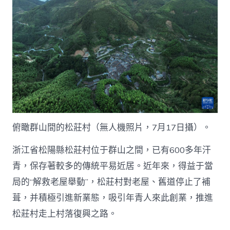
俯瞰群山間的松莊村（無人機照片，7月17日攝）。
浙江省松陽縣松莊村位于群山之間，已有600多年汗
青，保存著較多的傳統平易近居。近年來，得益于當
局的“解救老屋舉動”，松莊村對老屋、舊道停止了補
葺，并積極引進新業態，吸引年青人來此創業，推進
松莊村走上村落復興之路。