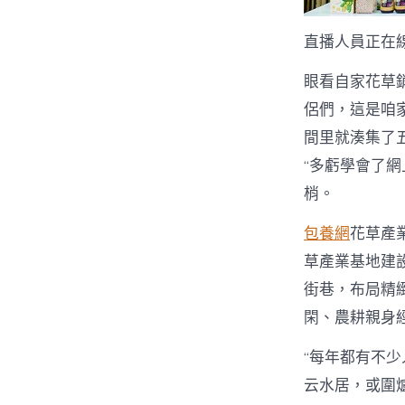
直播人員正在
眼看自家花草銷
侶們，這是咱
間里就湊集了五
“多虧學會了
梢。
包養網
花草產
草產業基地建
街巷，布局精
閑、農耕親身
“每年都有不
云水居，或圍