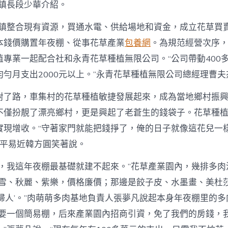
副鎮長段少華介紹。
高莊鎮整合現有資源，買通水電、供給場地和資金，成立花草買
本錢價購置年夜棚、從事花草產業
包養網
。為規范經營次序
植專業一起配合社和永青花草種植無限公司。“公司帶動400
勻月支出2000元以上。”永青花草種植無限公司總經理曹夫
對了路，車集村的花草種植敏捷發展起來，成為當地鄉村振
不僅扮靚了漂亮鄉村，更是興起了老蒼生的錢袋子。花草種植
實現增收。“守著家門就能把錢掙了，俺的日子就像這花兒一
村平易近韓方圓笑著說。
撐，我這年夜棚最基礎就建不起來。”花草產業園內，幾排多肉
淡雪、秋麗、紫樂，價格廉價；那邊是餃子皮、水墨畫、美杜
貴婦人’。”肉萌萌多肉基地負責人張夢凡說起本身年夜棚里的
只要一個簡易棚，后來產業園內招商引資，免了我們的房錢，