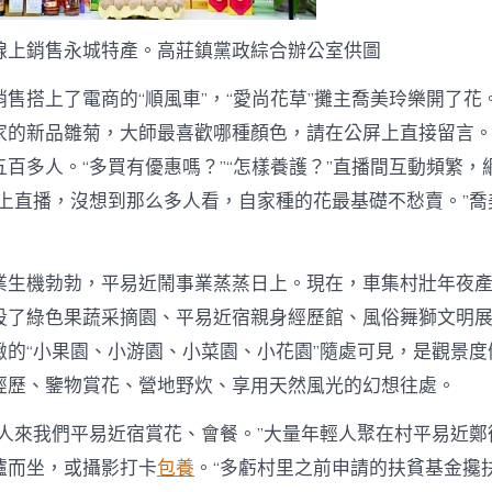
線上銷售永城特產。高莊鎮黨政綜合辦公室供圖
售搭上了電商的“順風車”，“愛尚花草”攤主喬美玲樂開了花
家的新品雛菊，大師最喜歡哪種顏色，請在公屏上直接留言。
百多人。“多買有優惠嗎？”“怎樣養護？”直播間互動頻繁，
網上直播，沒想到那么多人看，自家種的花最基礎不愁賣。”喬
業生機勃勃，平易近鬧事業蒸蒸日上。現在，車集村壯年夜
設了綠色果蔬采摘園、平易近宿親身經歷館、風俗舞獅文明
緻的“小果園、小游園、小菜園、小花園”隨處可見，是觀景度
經歷、鑒物賞花、營地野炊、享用天然風光的幻想往處。
少人來我們平易近宿賞花、會餐。”大量年輕人聚在村平易近鄭
爐而坐，或攝影打卡
包養
。“多虧村里之前申請的扶貧基金攙