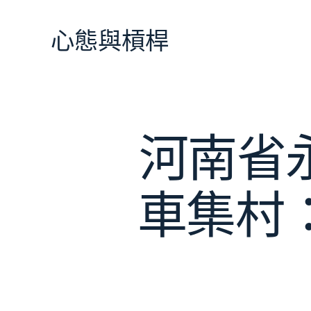
跳
至
心態與槓桿
主
要
內
容
河南省
車集村