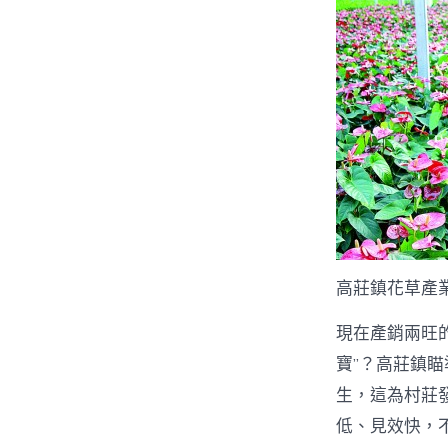
高莊鎮花草產
現在產銷兩旺
寶”？高莊鎮
生，這為村莊
低、見效快，