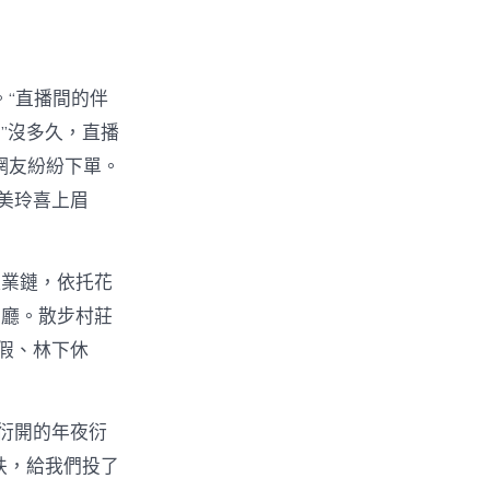
。“直播間的伴
”沒多久，直播
網友紛紛下單。
美玲喜上眉
產業鏈，依托花
展廳。散步村莊
假、林下休
衍開的年夜衍
扶，給我們投了