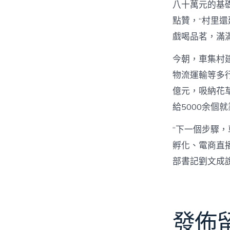
八十萬元的基
點贊，“村里
戲喝品茗，滿
今朝，車集村建
物流運輸等多
億元，吸納花草
給5000余個
“下一個步驟
孵化、電商直
部書記劉文成
發佈