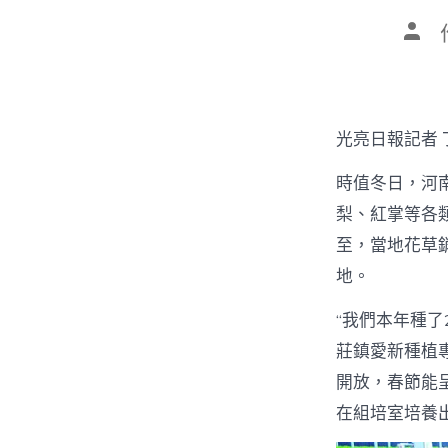
文
章
作
者
光亮日報記者 
時值冬日，河
梨、紅掌等各
至，當地花草
地。
“我們本年種了
莊鎮愛新種植
開放，春節能
在組培室培養