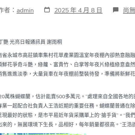
發
在
作者：
admin
2025 年 4 月 8 日
尚
表
〈
日
南
期
省
永
城
丁艷 光亮日報通訊員 謝雨桐
市
查
南省永城市高莊鎮車集村花草產業園溫室年夜棚內卻熱意融
包
養
類鮮花爭奇斗艷，綠蘿、富貴竹、白掌等年夜片綠植綠意盎
app
銷售進進淡季，大量貨車在年夜棚前整裝待發，準備將新鮮
高
莊
鎮
車
20萬株蝴蝶蘭，估計能賣500多萬元。”處理來自全國各地
集
村
專業一起配合社負責人王浩近期的重要任務。蝴蝶蘭普通在
綻
呈現最好的狀態，是市平易近年貨采購單上的“搶手貨”。“我
放
花
出來的，無菌環境下生長，品相好，每年銷量都很高。”王浩
海