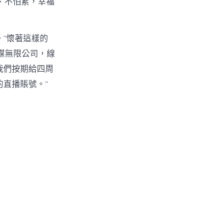
、不怕累，幸福
”懷著這樣的
媒無限公司，線
我們按期給四周
的直播賬號。”