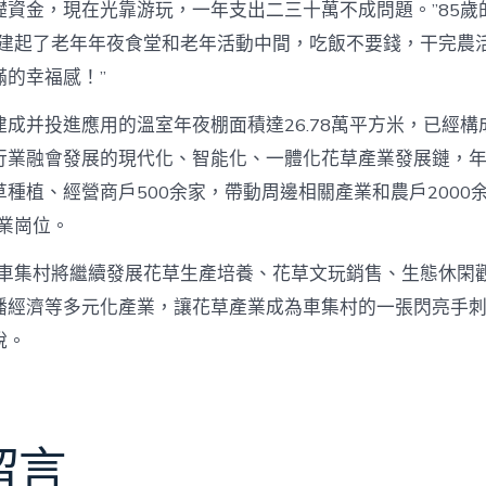
礎資金，現在光靠游玩，一年支出二三十萬不成問題。”85歲
還建起了老年年夜食堂和老年活動中間，吃飯不要錢，干完農
滿的幸福感！”
成并投進應用的溫室年夜棚面積達26.78萬平方米，已經構
行業融會發展的現代化、智能化、一體化花草產業發展鏈，年銷
種植、經營商戶500余家，帶動周邊相關產業和農戶2000
就業崗位。
，車集村將繼續發展花草生產培養、花草文玩銷售、生態休閑
播經濟等多元化產業，讓花草產業成為車集村的一張閃亮手刺
說。
留言