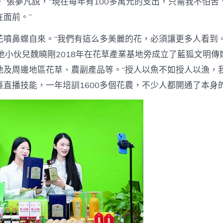
”張夢凡說，“現在每年有100多萬元的支出，只需我不怕苦
面前。”
花噴鼻蝶自來。“我們有這么多美麗的花，必須讓更多人看到。
地小伙兒魏曉剛2018年在花草產業基地旁成立了藍狐文明傳
地及周邊地區花草、農副產品等。“授人以魚不如授人以漁，
臺直播技能，一年培訓1600多個花農，不少人都開通了本身