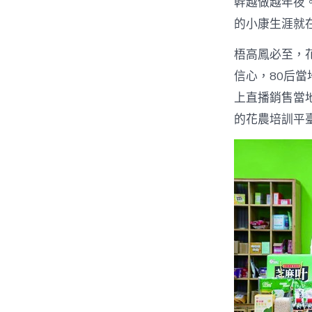
幹越做越年夜。
的小康生涯就在
梧高鳳必至，
信心，80后當
上直播銷售當
的花農培訓平