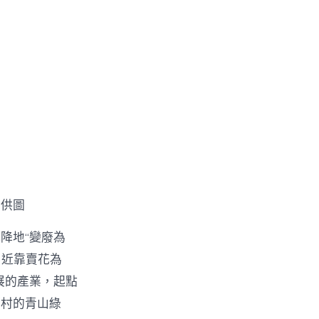
〉
室供圖
降地“變廢為
易近靠賣花為
展的產業，起點
鄉村的青山綠