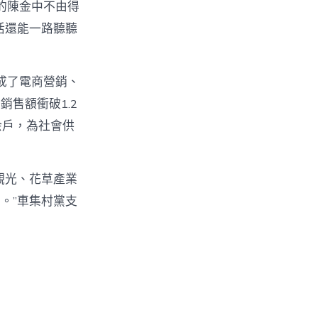
的陳金中不由得
活還能一路聽聽
成了電商營銷、
售額衝破1.2
余戶，為社會供
觀光、花草產業
。”車集村黨支