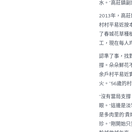
水。”高莊鎮
2013年，
村村平易近按
了春城花草種
工，現在每人均
認準了事，找
撐。朵朵鮮花
余戶村平易近
火。”56歲的
“沒有當局支
眼。“這邊是
是多肉里的‘
珍。“剛開始