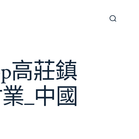
搜
尋
切
換
開
關
p高莊鎮
業_中國