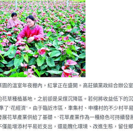
興
村
業
_
中
國
網
中
業園的溫室年夜棚內，紅掌正在盛開。高莊鎮黨政綜合辦公
的花草種植基地，之前卻是采煤沉降區。若何將收益低下的沉
瞄準了“花經濟”。由于臨近市區，車集村、申樓村的不少村平
發展花草產業供給了基礎。“花草產業作為一種綠色可持續發
不僅能增添村平易近支出，還能醜化環境、改進生態，留住