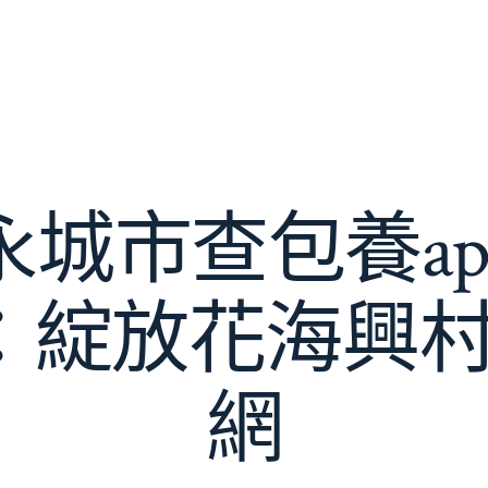
永城市查包養ap
：綻放花海興村
網