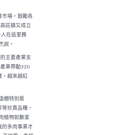
賣市場，鼓勵各
，高莊鎮又成立
多人在這里務
杰說。
興的主要產業支
產業帶動320
樣，越來越紅
溫棚特別惹
莎等珍貴品種，
多肉植物如數家
我的多肉事業才