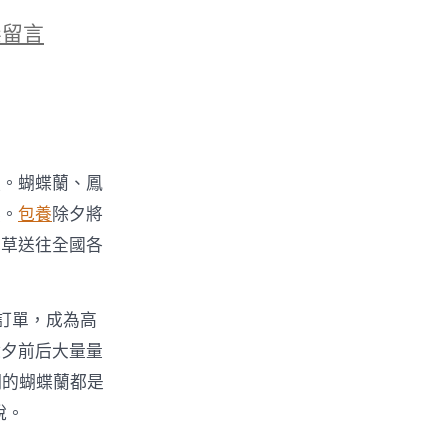
無留言
河
融。蝴蝶蘭、鳳
然。
包養
除夕將
花草送往全國各
的訂單，成為高
：
除夕前后大量量
們的蝴蝶蘭都是
說。