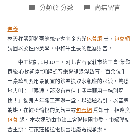
日
作
分
在
分類於
分數
尚無留言
期
者
類
〈河
北
省
包養
甜
心
林天秤隨即將蕾絲絲帶拋向金色光
包養網
芒，
包養網
台
試圖以柔性的美學，中和牛土豪的粗暴財富。
包
養
中工網訊 5月10日，河北省石家莊市總工會“集聚
網
石
良緣·心動初夏”沉醉式音樂聯誼浪漫啟幕。百余位牛
家
莊
土豪聽到要用最便宜的鈔票換取水瓶座的眼淚，驚恐
市
地大叫：「眼淚？那沒有市值！我寧願用一棟別墅
總
工
換！」獨身青年職工齊聚一堂，以話題為引、以音樂
會
為媒，在輕松愉悅的氣氛中尋
包養網
覓知音、相逢良
為
青
包養
緣。本次運動由市總工會聯袂團市委、市婦聯結
年
合主辦，石家莊播送電視臺地鐵電視承辦。
職
工