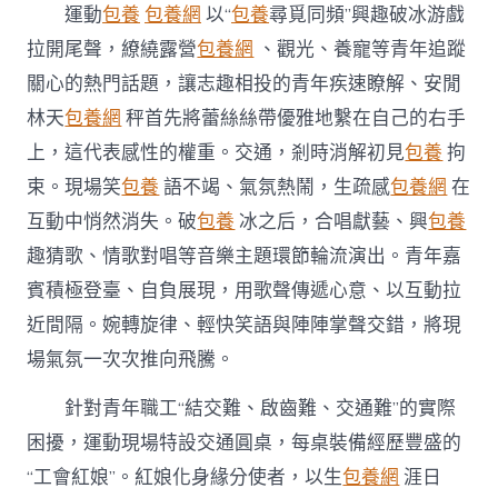
搭
運動
包養
包養網
以“
包養
尋覓同頻”興趣破冰游戲
建
拉開尾聲，繚繞露營
包養網
、觀光、養寵等青年追蹤
浪
漫
關心的熱門話題，讓志趣相投的青年疾速瞭解、安閒
結
林天
包養網
秤首先將蕾絲絲帶優雅地繫在自己的右手
交
平
上，這代表感性的權重。交通，剎時消解初見
包養
拘
臺〉
束。現場笑
包養
語不竭、氣氛熱鬧，生疏感
包養網
在
中
互動中悄然消失。破
包養
冰之后，合唱獻藝、興
包養
趣猜歌、情歌對唱等音樂主題環節輪流演出。青年嘉
賓積極登臺、自負展現，用歌聲傳遞心意、以互動拉
近間隔。婉轉旋律、輕快笑語與陣陣掌聲交錯，將現
場氣氛一次次推向飛騰。
針對青年職工“結交難、啟齒難、交通難”的實際
困擾，運動現場特設交通圓桌，每桌裝備經歷豐盛的
“工會紅娘”。紅娘化身緣分使者，以生
包養網
涯日