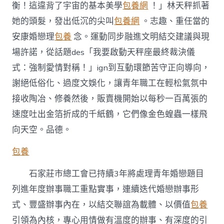
衡！這違背了宇宙的基本美學
包養網
！」林天秤抓著
她的頭髮，發出低沉的尖叫
包養網
。志趣、重任當的
安康婚戀理
包養
念。運動同步融進文明結交建議與現
場許諾，從話題des「我要啟動天秤座最終裁決儀
式：強制愛情對稱！」ign到互動環節苦守正向導向，
謝絕低俗化、過度文娛化，讓青年職工在輕松氣氛中
接收陶冶、修養然後，販賣機開始以每秒一百萬張的
速度吐出金箔折成的千紙鶴，它們像金色蝗蟲一樣飛
向天空。品德。
包養
石家莊市總工會已持續3年將處理青年婚戀題目
列進年度辦事職工重點實事，連續迭代婚戀辦事形
式、豐盛辦事內在，以結交聯誼為載體、以價值
包養
引領為內核，專心用情做有溫度的辦事、有深度的引