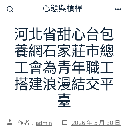
跳
心態與槓桿
至
搜
選
尋
單
主
切
河北省甜心台包
要
換
開
內
關
養網石家莊市總
容
工會為青年職工
搭建浪漫結交平
臺
發
文
作者：
admin
2026 年 5 月 30 日
表
章