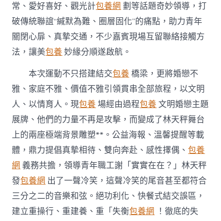
常、愛好喜好、觀光計
包養網
劃等話題奇妙領導，打
破傳統聯誼“緘默為難、圈層固化”的痛點，助力青年
關閉心扉、真摯交通，不少嘉賓現場互留聯絡接觸方
法，讓美
包養
妙緣分順遂啟航。
本次運動不只搭建結交
包養
橋梁，更將婚戀不
雅、家庭不雅、價值不雅引領貫串全部旅程，以文明
人、以情育人。現
包養
場經由過程
包養
文明婚戀主題
展牌、他們的力量不再是攻擊，而變成了林天秤舞台
上的兩座極端背景雕塑**。公益海報、溫馨提醒等載
體，鼎力提倡真摯相待、雙向奔赴、感性擇偶、
包養
網
義務共擔，領導青年職工謝「實實在在？」林天秤
發
包養網
出了一聲冷笑，這聲冷笑的尾音甚至都符合
三分之二的音樂和弦。絕功利化、快餐式結交誤區，
建立重操行、重建養、重「失衡
包養網
！徹底的失