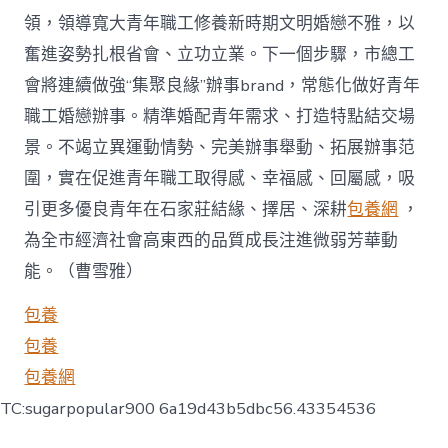
領，領導寬大青年職工修養新時期文明婚戀不雅，以
奮進姿勢扎根省會、立功立業。下一個步驟，市總工
會將連續做強“集聚良緣”辦事brand，常態化做好青年
職工婚戀辦事。精準婚配青年需求、打造特點結交場
景。不竭立異運動情勢、完美辦事舉動、拓展辦事范
圍，實在促進青年職工取得感、幸福感、回屬感，吸
引更多優良青年在石家莊結緣、擇居、深耕
包養網
，
為全市經濟社會高東西的品質成長注進微弱芳華動
能。（曹雪雅）
包養
包養
包養網
TC:sugarpopular900 6a19d43b5dbc56.43354536