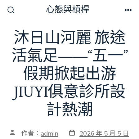
跳
心態與槓桿
至
搜
選
尋
單
主
切
沐日山河麗 旅途
要
換
開
內
關
活氣足——“五一”
容
假期掀起出游
JIUYI俱意診所設
計熱潮
發
文
作者：
admin
2026 年 5 月 5 日
表
章