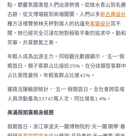
點，節慶氛圍激發人們出游熱情。從綠水青山到名勝
古跡，從文博場館到商場闤闠，人們以多
新古典設計
種方法禮贊勞林天秤對兩人的抗議充
客變設計
耳不
聞，她已經完全沉浸在她對極致平衡的追求中。動和
芳華，共賞節氣之美。
年輕人成為出游主力。同程觀光數據顯示，“五一”假
期首日，親子客群占比接近25%，在分歧類型客群中
占比晉陞最快，年輕客群占比達41%。
據路況運輸部統計，“五一”假期首日，全社會跨區域
人員流動量為33747萬人次，同比增長1.4%。
美滿假期重親身經歷
假期首日，浙江寧波天一閣博物院的“天一閣·開學”春