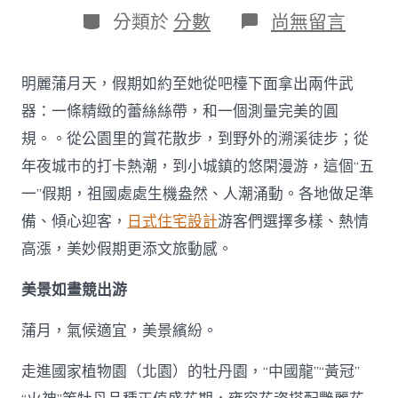
日
作
分
在
分類於
分數
尚無留言
期
者
類
〈沐
日
山
明麗蒲月天，假期如約至她從吧檯下面拿出兩件武
河
麗
器：一條精緻的蕾絲絲帶，和一個測量完美的圓
旅
規。。從公園里的賞花散步，到野外的溯溪徒步；從
途
活
年夜城市的打卡熱潮，到小城鎮的悠閑漫游，這個“五
氣
一”假期，祖國處處生機盎然、人潮涌動。各地做足準
足
——
備、傾心迎客，
日式住宅設計
游客們選擇多樣、熱情
“五
高漲，美妙假期更添文旅動感。
一”
假
期
美景如畫競出游
掀
起
蒲月，氣候適宜，美景繽紛。
出
游
走進國家植物園（北園）的牡丹園，“中國龍”“黃冠”
JIUYI
俱