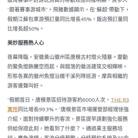
體育賽事IP對游玩消費的帶動效應同樣明顯，良多人
“跟著賽事游城市”。飛豬數據顯示，在“蘇超”帶動下，
假期江蘇包車游預訂量同比增長45%，飯店預訂量同
比增長超50%。
美妙服務熱人心
夜幕降臨，安徽黃山徽州區唐模古村燈火殘暴。靈動
的鰲魚燈飾騰空而起，與錯落的徽派建筑交相輝映。
形態各異的徽州魚燈沿檀干溪列隊巡游，摩肩相繼的
游客連聲叫好。
“假期首日，唐模景區招待游客約6000人次，
THE R3
寓所
同比增長99.3%。”唐模景區市場運營部經理徐強
介紹，面對持續攀升的客流，景區提早謀劃強化服務
供給保證此刻，她看到了什麼？。通過業主服務培