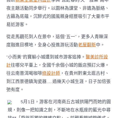
假研
商業空間室內設計
學與“且赴春約·天一雅集”兩年
夜主題活動同步舉行。以園林為課堂、非遺為脈絡、
古籍為底蘊，沉醉式的國風親身經歷吸引了大量市平
易近游客。
從走馬觀花到人在景中，這個“五一”，更多人青睞深
度融進目標地，全身心投進游玩活動
老屋翻新
中。
“小而美”的寶躲小城遭到城市游客追捧。
醫美診所設
計
往哪兒平臺上，全國千余個小城的飯店預訂火爆。
往云南普洱喝咖啡
綠設計師
，在貴州黔東北逛古村、
到江西景德鎮淘瓷器……過幾天小城生涯，日子加倍張
弛有度。
5月1日，游客在河南商丘古城拱陽門而她的圓
規，則像一把知識之劍，不斷地在水瓶座的藍光中尋