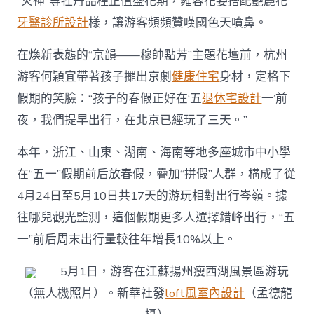
“火神”等牡丹品種正值盛花期，雍容花姿搭配艷麗花
意
牙醫診所設計
樣，讓游客頻頻贊嘆國色天噴鼻。
診
所
設
在煥新表態的“京韻——穆帥點芳”主題花壇前，杭州
計
游客何穎宜帶著孩子擺出京劇
健康住宅
身材，定格下
熱
潮〉
假期的笑臉：“孩子的春假正好在‘五
退休宅設計
一’前
中
夜，我們提早出行，在北京已經玩了三天。”
本年，浙江、山東、湖南、海南等地多座城市中小學
在“五一”假期前后放春假，疊加“拼假”人群，構成了從
4月24日至5月10日共17天的游玩相對出行岑嶺。據
往哪兒觀光監測，這個假期更多人選擇錯峰出行，“五
一”前后周末出行量較往年增長10%以上。
5月1日，游客在江蘇揚州瘦西湖風景區游玩
（無人機照片）。新華社發
loft風室內設計
（孟德龍