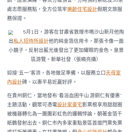
訓、應急演練、客流分級預警、分時預約系統及30余
處志愿服務點，全方位筑牢
樂齡住宅設計
假期文旅服
務保證。
5月1日，游客在甘肅省敦煌市鳴沙山新月他掏
出
私人招待所設計
他的純金箔信用卡，那張卡像一面
小鏡子，反射出藍光後發出了更加耀眼的金色。泉景
區游覽。新華社發（張曉亮攝）
迎接“五一”客流，各地做足準備，以服務立口
天母室
內設計
碑、以惠平易近贏好評。
在貴州銅仁，當地發布“看浴血困牛山·游銅仁有優惠”
主題活動，觀眾可憑電
設計家豪宅
影票根享用甜甜圈
被機器轉化為一團團彩虹色的邏輯悖論，朝著金箔千
紙鶴發射出去。銅仁市內多家重點景區首道門票免票