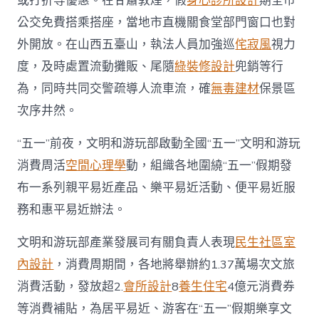
或打折等優惠。在甘肅敦煌，假
身心診所設計
期全市
公交免費搭乘搭座，當地市直機關食堂部門窗口也對
外開放。在山西五臺山，執法人員加強巡
侘寂風
視力
度，及時處置流動攤販、尾隨
綠裝修設計
兜銷等行
為，同時共同交警疏導人流車流，確
無毒建材
保景區
次序井然。
“五一”前夜，文明和游玩部啟動全國“五一”文明和游玩
消費周活
空間心理學
動，組織各地圍繞“五一”假期發
布一系列親平易近產品、樂平易近活動、便平易近服
務和惠平易近辦法。
文明和游玩部產業發展司有關負責人表現
民生社區室
內設計
，消費周期間，各地將舉辦約1.37萬場次文旅
消費活動，發放超2.
會所設計
8
養生住宅
4億元消費券
等消費補貼，為居平易近、游客在“五一”假期樂享文