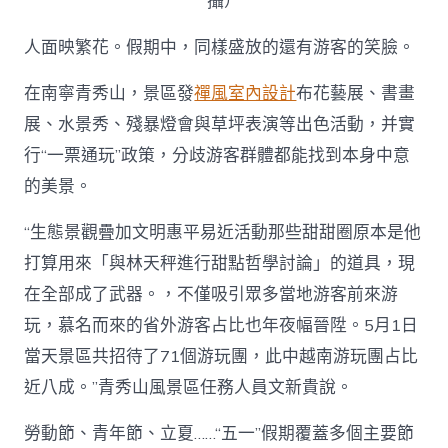
攝）
人面映繁花。假期中，同樣盛放的還有游客的笑臉。
在南寧青秀山，景區發
禪風室內設計
布花藝展、書畫
展、水景秀、殘暴燈會與草坪表演等出色活動，并實
行“一票通玩”政策，分歧游客群體都能找到本身中意
的美景。
“生態景觀疊加文明惠平易近活動那些甜甜圈原本是他
打算用來「與林天秤進行甜點哲學討論」的道具，現
在全部成了武器。，不僅吸引眾多當地游客前來游
玩，慕名而來的省外游客占比也年夜幅晉陞。5月1日
當天景區共招待了71個游玩團，此中越南游玩團占比
近八成。”青秀山風景區任務人員文新貴說。
勞動節、青年節、立夏……“五一”假期覆蓋多個主要節