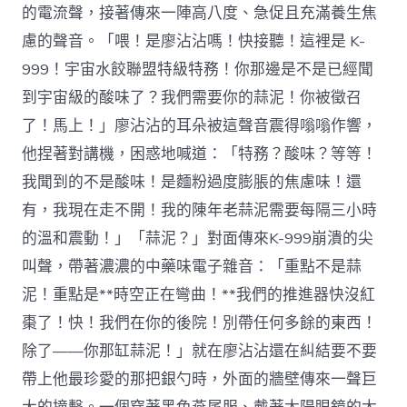
的電流聲，接著傳來一陣高八度、急促且充滿養生焦
慮的聲音。「喂！是廖沾沾嗎！快接聽！這裡是 K-
999！宇宙水餃聯盟特級特務！你那邊是不是已經聞
到宇宙級的酸味了？我們需要你的蒜泥！你被徵召
了！馬上！」廖沾沾的耳朵被這聲音震得嗡嗡作響，
他捏著對講機，困惑地喊道：「特務？酸味？等等！
我聞到的不是酸味！是麵粉過度膨脹的焦慮味！還
有，我現在走不開！我的陳年老蒜泥需要每隔三小時
的溫和震動！」「蒜泥？」對面傳來K-999崩潰的尖
叫聲，帶著濃濃的中藥味電子雜音：「重點不是蒜
泥！重點是**時空正在彎曲！**我們的推進器快沒紅
棗了！快！我們在你的後院！別帶任何多餘的東西！
除了——你那缸蒜泥！」就在廖沾沾還在糾結要不要
帶上他最珍愛的那把銀勺時，外面的牆壁傳來一聲巨