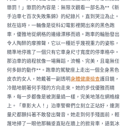
懲罰！」懲罰的內容是：無限次觀看一部名為**《新
手泊車七百次失敗集錦》的紀錄片，直到哭泣為止。
就在這時，一輛像是從科幻電影裡開出來的黑色跑
車，優雅地從網格的邊緣漂移而過。跑車的輪胎發出
令人陶醉的摩擦聲，它以一種近乎蔑視重力的姿態，
精準地停進了一個只有它車身尺寸寬度的停車格中。
那泊車的過程就像一場舞蹈，流暢、完美，且毫無任
何多餘的動作**。跑車的駕駛座上走出一個全身黑色
皮衣的女人，她戴著一副透明
身體健康檢查
護目鏡，
冷酷地朝著何手殘的方向走來。她的步伐優雅而精
準，每一步都像是被測量過一樣，完美地落在網格線
上。「車影大人！」泊車警察們立刻立正站好，連測
量尺都顫抖著不敢發出聲音。她走到何手殘面前，輕
蔑地掃了一眼他那輛垂直貼在牆上的掀背車，語氣冰