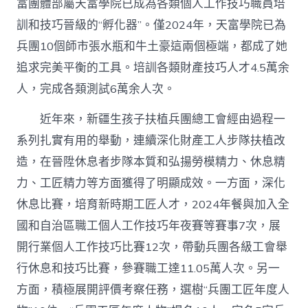
富團體部屬天富學院已成為各類個人工作技巧職員培
訓和技巧晉級的“孵化器”。僅2024年，天富學院已為
兵團10個師市張水瓶和牛土豪這兩個極端，都成了她
追求完美平衡的工具。培訓各類財產技巧人才4.5萬余
人，完成各類測試6萬余人次。
近年來，新疆生孩子扶植兵團總工會經由過程一
系列扎實有用的舉動，連續深化財產工人步隊扶植改
造，在晉陞休息者步隊本質和弘揚勞模精力、休息精
力、工匠精力等方面獲得了明顯成效。一方面，深化
休息比賽，培育新時期工匠人才，2024年餐與加入全
國和自治區職工個人工作技巧年夜賽等賽事7次，展
開行業個人工作技巧比賽12次，帶動兵團各級工會舉
行休息和技巧比賽，參賽職工達11.05萬人次。另一
方面，積極展開評價考察任務，選樹“兵團工匠年度人