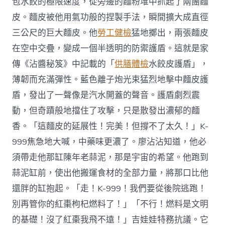
包水餃的極限速度，從旁邊的麵粉堆中抓起了兩團麵
皮。麵皮被他用氣功般的捏製手法，瞬間擴大成直徑
三公尺的巨大麵皮。他
勞工健檢
猛地擲出，兩張麵皮
在空中交疊，變成一個半透明的防禦護盾。這就是家
傳《沾醬秘笈》中記載的「
供膳體檢
水餃皮護盾」，
薄韌而充滿彈性。藍色離子炮光束猛烈地擊中麵皮護
盾，發出了一聲像是汽水開蓋的聲音。護盾劇烈震
動，但奇蹟般地擋住了攻擊，只是散發出濃郁的麵
香。「這麵皮的延展性！完美！但撐不了太久！」K-
999焦急地大喊，中藥味更濃了。廖沾沾知道，他必
須帶走他那缸陳年老蒜泥，那是宇宙的希望。他跑到
蒜泥缸前，使出他搬運食材的全部力量，將那口比他
還胖的缸抱起。「走！K-999！我們要從後院逃跑！
別再管你的紅棗枸杞燃料了！」「不行！燃料是文明
的基礎！沒了紅棗我飛不遠！」吉娃娃特務抗議。它