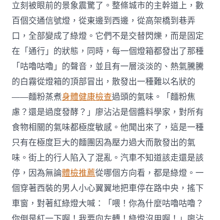
立刻被眼前的景象震驚了。整條城市的主幹道上，數
百個交通信號燈，從東邊到西邊，從高架橋到巷弄
口，全部變成了綠燈。它們不是交替閃爍，而是固定
在「通行」的狀態，同時，每一個燈箱都發出了那種
「咕嚕咕嚕」的聲音，並且有一層淡淡的、熱氣騰騰
的白霧從燈箱的頂部冒出，散發出一種難以名狀的
——麵粉蒸煮
身體健康檢查
過頭的氣味。「麵粉焦
慮？還是過度發酵？」廖沾沾是個醬料學家，對所有
食物相關的氣味都極度敏感。他聞出來了，這是一種
只有在極度巨大的麵團因為壓力過大而散發出的氣
味。街上的行人陷入了混亂。汽車不知道該走還是該
停，因為無論
體檢推薦
從哪個方向看，都是綠燈。一
個穿著西裝的男人小心翼翼地把車停在路中央，搖下
車窗，對著紅綠燈大喊：「喂！你為什麼咕嚕咕嚕？
你倒是紅一下啊！我要向左轉！綠燈沒用啊！」廖沾