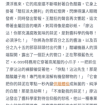
漂浮進來，它的底座還不斷噴射著白色醋霧。它身上
掛著「醋狂派大勝利」的霓虹燈牌，閃爍得讓人眼睛
發疼，同時發出警報。王醋狂的聲音再次響起，這次
帶著金屬回音的嘲弄，刺耳得像是磨砂紙。「廖沾
沾！你那充滿腐敗氣味的蒜泥，是對醬料學的侮辱！
必須淨化！」「你將為你那百分之五的醬油，以及百
分之九十五的邪惡蒜頭付出代價！」醋罐機器人的頂
端裂開，露出了一個巨大的管口，正在聚積藍色光
芒。K-999特務用它穿著燕尾服的小爪子，一把抓住
了廖沾沾的褲腳催促著他。「快點！沾沾先生！那是
醋酸離子炮！專門用來溶解有機發酵物的！」「它會
把你的蒜泥在零點一秒內變
供膳體檢
成無菌的、純淨
的白醋！那是浩劫啊！」「不准動我的蒜泥！」廖沾
沾發出了醬料學家對待信仰般的怒吼。他以一種專業