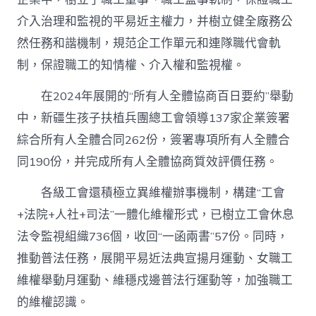
進
獻
介入治理和監視的平易近主權力，并樹立健全廠務公
“工
然任務和諧機制，規范企工作單元和連隊職代會軌
氣
力”〉
制，保證職工的知情權、介入權和監視權。
中
在2024年展開的“所有人全體協商百日要約”舉動
中，新疆生孩子扶植兵團總工會領導137家企業簽署
綜合所有人全體合同262份，簽署專項所有人全體合
同190份，并完成所有人全體協商質效評價任務。
各級工會還積極立異維權辦事機制，構建“工會
+法院+人社+司法”一體化維權形式，已樹立工會休息
法令監視組織736個，收回“一函兩書”57份。同時，
推動普法任務，展開平易近法典宣揚月運動、女職工
維權舉動月運動、維穩戍邊普法行運動等，加強職工
的維權認識。