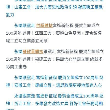
禮丨山東工會：加大力度思惟政治引領 凝集職工奮進
氣力
永遠跟黨走
供膳體檢
奮進新征程 慶賀全總成立
100周年·巡禮丨江西工會：賡續白色基因，連合領導
職工立功立業勇立潮頭
永遠
餐飲業體檢
跟黨走 奮進新征程 慶賀全總成立
100周年·巡禮丨福建工會：果斷信心開闢立異 繪就多
彩閩工畫卷
永遠跟黨走 奮進新征程 慶賀全總成立100周年·巡
禮丨安徽工會：連續立異，讓思政課更接地氣進人心
永遠跟黨走 奮進新征程 慶賀全總成立100周年·巡
禮丨浙江工會：多維發力改造立異 答好工會任務時期