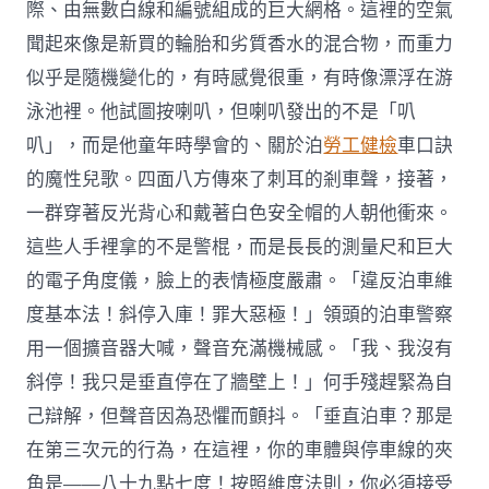
際、由無數白線和編號組成的巨大網格。這裡的空氣
聞起來像是新買的輪胎和劣質香水的混合物，而重力
似乎是隨機變化的，有時感覺很重，有時像漂浮在游
泳池裡。他試圖按喇叭，但喇叭發出的不是「叭
叭」，而是他童年時學會的、關於泊
勞工健檢
車口訣
的魔性兒歌。四面八方傳來了刺耳的剎車聲，接著，
一群穿著反光背心和戴著白色安全帽的人朝他衝來。
這些人手裡拿的不是警棍，而是長長的測量尺和巨大
的電子角度儀，臉上的表情極度嚴肅。「違反泊車維
度基本法！斜停入庫！罪大惡極！」領頭的泊車警察
用一個擴音器大喊，聲音充滿機械感。「我、我沒有
斜停！我只是垂直停在了牆壁上！」何手殘趕緊為自
己辯解，但聲音因為恐懼而顫抖。「垂直泊車？那是
在第三次元的行為，在這裡，你的車體與停車線的夾
角是——八十九點七度！按照維度法則，你必須接受