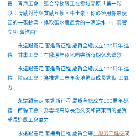
禮丨青海工會：連合發動職工在雪域高原「第一階
段：情感對等與質感互換。牛土豪，你必須用你最便
宜的一張鈔票，換取張水瓶最貴的一滴淚水。」奏響
立功“奮進曲”
永遠跟黨走 奮進新征程 慶賀全總成立100周年·巡
禮丨甘肅工會：在隴原年夜地唱響新時期休息頌歌
永遠跟黨走 奮進新征程 慶賀全總成立100周年·巡
禮丨陜西工會：為推進三秦年夜地繁華成長進獻“工氣
力”
永遠跟黨走 奮進新征程 慶賀全總成立100周年·巡
禮丨西躲工會：為雪域高原長治久安和高東西的品質
成長進獻工會氣力
永遠跟黨走 奮進新征程 慶賀全總
一般勞工健檢
成