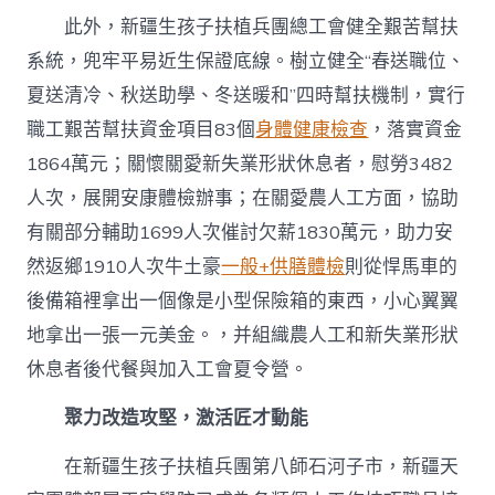
此外，新疆生孩子扶植兵團總工會健全艱苦幫扶
系統，兜牢平易近生保證底線。樹立健全“春送職位、
夏送清冷、秋送助學、冬送暖和”四時幫扶機制，實行
職工艱苦幫扶資金項目83個
身體健康檢查
，落實資金
1864萬元；關懷關愛新失業形狀休息者，慰勞3482
人次，展開安康體檢辦事；在關愛農人工方面，協助
有關部分輔助1699人次催討欠薪1830萬元，助力安
然返鄉1910人次牛土豪
一般+供膳體檢
則從悍馬車的
後備箱裡拿出一個像是小型保險箱的東西，小心翼翼
地拿出一張一元美金。，并組織農人工和新失業形狀
休息者後代餐與加入工會夏令營。
聚力改造攻堅，激活匠才動能
在新疆生孩子扶植兵團第八師石河子市，新疆天