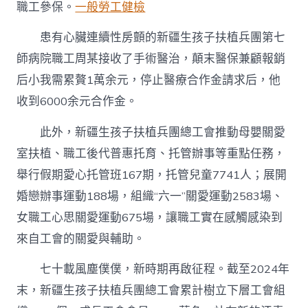
職工參保。
一般勞工健檢
患有心臟連續性房顫的新疆生孩子扶植兵團第七
師病院職工周某接收了手術醫治，顛末醫保兼顧報銷
后小我需累贅1萬余元，停止醫療合作金請求后，他
收到6000余元合作金。
此外，新疆生孩子扶植兵團總工會推動母嬰關愛
室扶植、職工後代普惠托育、托管辦事等重點任務，
舉行假期愛心托管班167期，托管兒童7741人；展開
婚戀辦事運動188場，組織“六一”關愛運動2583場、
女職工心思關愛運動675場，讓職工實在感觸感染到
來自工會的關愛與輔助。
七十載風塵僕僕，新時期再啟征程。截至2024年
末，新疆生孩子扶植兵團總工會累計樹立下層工會組