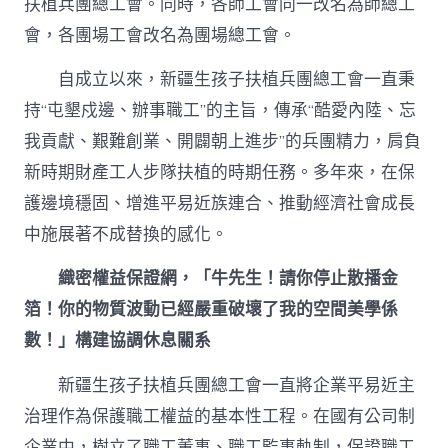
扶植兵團總工會。同時，各師工會同一改名為師總工
健
會，各團場工會改名為團場總工會。
檢
子
扶
自成立以來，新疆生孩子扶植兵團總工會一直秉
植
持“屯墾戍邊、辦事職工”的主旨，傳承“酷愛內陸、忘
兵
團
我貢獻、艱難創業、開闢朝上進步”的兵團精力，肩負
工
新時期財產工人步隊扶植的時期任務。多年來，在保
會：
為
護邊境穩固、增進平易近族連合、推動經濟社會成長
譜
中施展著不成替換的感化。
寫
中
國
織密權益保證網，「牛先生！請你停止散播金
式
箔！你的物質波動已經嚴重破壞了我的空間美學係
古
代
數！」構建協調休息關系
化
兵
新疆生孩子扶植兵團總工會一直將企業平易近主
團
治理作為保護職工權益的基本性工程。在國有公司制
篇
章
企業中，樹立了職工董事、職工監事軌制，保證職工