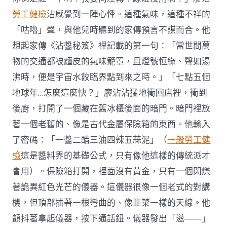
勞工健檢
沾感覺到一陣心悸。這種氣味，這種不祥的
「咕嚕」聲，與他兒時聽到的家傳預言不謀而合。他
想起家傳《沾醬秘笈》裡記載的第一句：「當世間萬
物的交通都被麵皮的氣味籠罩，且燈號恒綠、聲如湯
沸時，便是宇宙水餃臨界點到來之時。」「七點五個
地球年…怎麼這麼快？」廖沾沾猛地衝回店裡，衝到
後廚，打開了一個藏在舊冰櫃後面的暗門。暗門裡放
著一個老舊的、像是古代金屬保險箱的東西。他輸入
了密碼：「一醬二醋三油四辣五蒜泥」（
一般勞工健
檢
這是醬料界的基礎公式，只有像他這樣的傳統派才
會用）。保險箱打開，裡面沒有黃金，只有一個閃爍
著詭異紅色光芒的儀器。這儀器很像一個老式的對講
機，但頂部插著一根彎曲的、像韭菜一樣的天線。他
顫抖著拿起儀器，按下通話鈕。儀器發出「滋——」