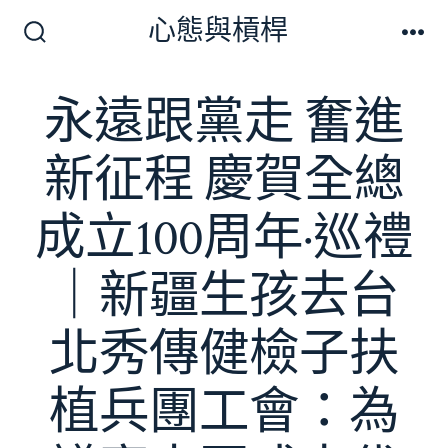
跳
心態與槓桿
至
搜
選
尋
單
主
切
永遠跟黨走 奮進
要
換
開
內
關
新征程 慶賀全總
容
成立100周年·巡禮
｜新疆生孩去台
北秀傳健檢子扶
植兵團工會：為