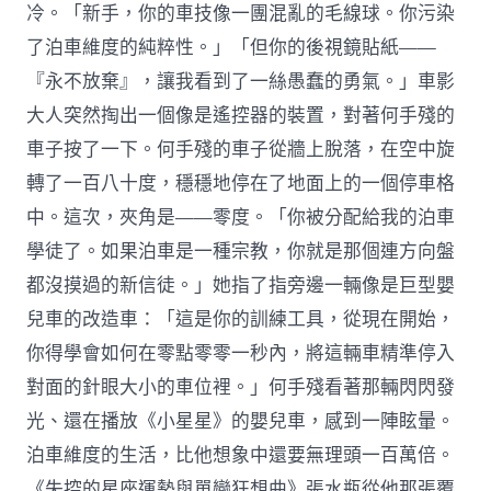
冷。「新手，你的車技像一團混亂的毛線球。你污染
了泊車維度的純粹性。」「但你的後視鏡貼紙——
『永不放棄』，讓我看到了一絲愚蠢的勇氣。」車影
大人突然掏出一個像是遙控器的裝置，對著何手殘的
車子按了一下。何手殘的車子從牆上脫落，在空中旋
轉了一百八十度，穩穩地停在了地面上的一個停車格
中。這次，夾角是——零度。「你被分配給我的泊車
學徒了。如果泊車是一種宗教，你就是那個連方向盤
都沒摸過的新信徒。」她指了指旁邊一輛像是巨型嬰
兒車的改造車：「這是你的訓練工具，從現在開始，
你得學會如何在零點零零一秒內，將這輛車精準停入
對面的針眼大小的車位裡。」何手殘看著那輛閃閃發
光、還在播放《小星星》的嬰兒車，感到一陣眩暈。
泊車維度的生活，比他想象中還要無理頭一百萬倍。
《失控的星座運勢與單戀狂想曲》張水瓶從他那張覆