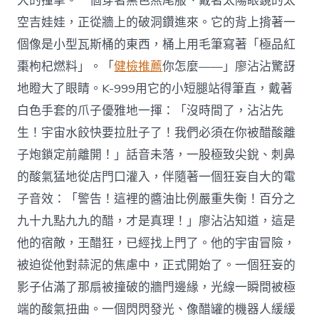
大的撞擊。一個穿著黑色燕尾服、戴著太陽眼鏡的太
空吉娃娃，正從牆上的破洞鑽進來。它的背上揹著一
個像是小型瓦斯桶的東西，桶上用毛筆寫著「極品紅
棗枸杞燃料」。「
健檢推薦
你怎麼——」廖沾沾驚訝
地瞪大了眼睛。K-999用它的小短腿站得筆直，戴著
白色手套的爪子優雅地一揮：「沒時間了，沾沾先
生！宇宙水餃快要拉肚子了！我們必須在你被醋酸離
子炮鎖定前離開！」話音未落，一股極致尖銳、刺鼻
的酸氣猛地從店門口灌入，伴隨著一個狂妄自大的電
子音效：「警告！這裡的醬油比例嚴重失衡！百分之
九十九點九九的醋，才是真理！」廖沾沾知道，這是
他的宿敵，王醋狂，已經找上門了。他的宇宙冒險，
被迫從他對蒜泥的焦慮中，正式開始了。一個狂妄的
影子佔滿了那扇被撞破的牆門邊緣，光線一瞬間被極
端的酸氣扭曲。一個閃閃發光、像醋罐的機器人緩緩