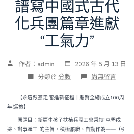
譜寫中國式古代
化兵團篇章進獻
“工氣力”
發
文
作者：
admin
2026 年 5 月 13 日
表
章
日
作
分
在
分類於
分數
尚無留言
期
者
類
〈永
遠
跟
【永遠跟黨走 奮進新征程丨慶賀全總成立100周
黨
走
年·巡禮】
奮
進
原題目：新疆生孩子扶植兵團工會秉持“屯墾戍
新
邊、辦事職工”的主旨，積極履職、自動作為——（引
征