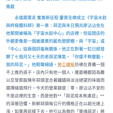
進獻
永遠跟黨走 奮進新征程 慶賀全總成立《宇宙水餃
與終極醬料師》第一章：蒜泥與末日預兆廖沾沾坐在
他那間被稱為「宇宙水餃中心」的店裡，但這間店的
外觀更像是一個被遺棄的藍色塑膠棚，與「宇宙」或
「中心」這兩個詞毫無關係。他正在對著一缸已經發
酵了七個月又七天的老蒜泥嘆氣。「你還不夠靈動，
我的蒜泥。」他輕聲細語，
勞工健檢
彷彿在責備一個
不上進的孩子。店內只有他一個人，連蒼蠅都因為難
以忍受那股陳年蒜頭混合著鐵鏽與淡淡絕望的味道而
選擇繞道飛行。今天的營業額是：零。廖沾沾不安的
不是店裡的生意，而是他對**「蒜泥成本焦慮症」**
的深層恐懼。新鮮蒜頭每公斤的價格正在以超光速上
漲，如果再這樣下去，他引以為傲的「靈魂蒜泥」將