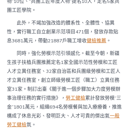
物”10位、“兵團工匠年度人物”提名10人，定名5家兵
團工匠學院。
此外，不竭加強改造的體系性、全體性、協異
性，實行職工自立創業示范項目471個，發放存款貼
息3681萬元，帶動21887戶職工增收
健檢推薦
。
同時，強化勞模示范引領感化。截至今朝，新疆
生孩子扶植兵團推薦定名1家全國示范性勞模和工匠
人才立異任務室、32家自治區和兵團級勞模和工匠人
才立異任務室，創立師級勞模工匠（職工）立異任務
室31家。制訂出臺《關于進一個步驟加大力度勞模辦
事治理任務的實行措施》，
勞工健檢
累計發放勞模“三
金”1801萬元，組織694名勞模餐與加入療療養，推進
構成了休息光彩、發明巨大、人才可貴的傑出氣
一般
勞工健檢
氛。