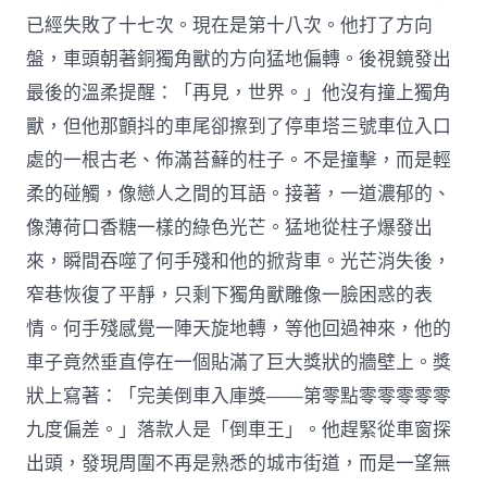
已經失敗了十七次。現在是第十八次。他打了方向
盤，車頭朝著銅獨角獸的方向猛地偏轉。後視鏡發出
最後的溫柔提醒：「再見，世界。」他沒有撞上獨角
獸，但他那顫抖的車尾卻擦到了停車塔三號車位入口
處的一根古老、佈滿苔蘚的柱子。不是撞擊，而是輕
柔的碰觸，像戀人之間的耳語。接著，一道濃郁的、
像薄荷口香糖一樣的綠色光芒。猛地從柱子爆發出
來，瞬間吞噬了何手殘和他的掀背車。光芒消失後，
窄巷恢復了平靜，只剩下獨角獸雕像一臉困惑的表
情。何手殘感覺一陣天旋地轉，等他回過神來，他的
車子竟然垂直停在一個貼滿了巨大獎狀的牆壁上。獎
狀上寫著：「完美倒車入庫獎——第零點零零零零零
九度偏差。」落款人是「倒車王」。他趕緊從車窗探
出頭，發現周圍不再是熟悉的城市街道，而是一望無