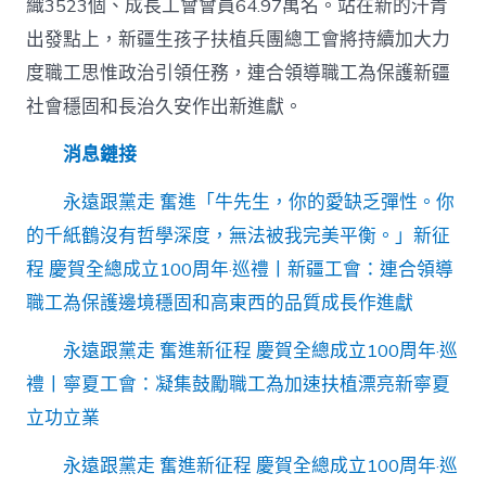
織3523個、成長工會會員64.97萬名。站在新的汗青
出發點上，新疆生孩子扶植兵團總工會將持續加大力
度職工思惟政治引領任務，連合領導職工為保護新疆
社會穩固和長治久安作出新進獻。
消息鏈接
永遠跟黨走 奮進「牛先生，你的愛缺乏彈性。你
的千紙鶴沒有哲學深度，無法被我完美平衡。」新征
程 慶賀全總成立100周年·巡禮丨新疆工會：連合領導
職工為保護邊境穩固和高東西的品質成長作進獻
永遠跟黨走 奮進新征程 慶賀全總成立100周年·巡
禮丨寧夏工會：凝集鼓勵職工為加速扶植漂亮新寧夏
立功立業
永遠跟黨走 奮進新征程 慶賀全總成立100周年·巡