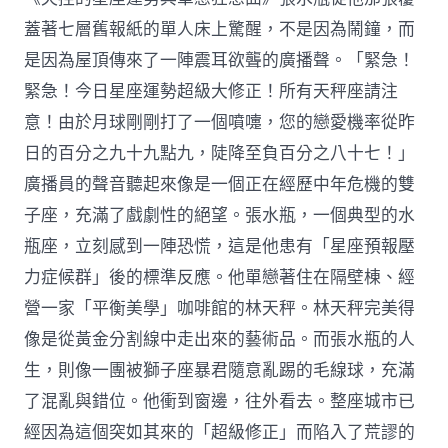
蓋著七層舊報紙的單人床上驚醒，不是因為鬧鐘，而
是因為屋頂傳來了一陣震耳欲聾的廣播聲。「緊急！
緊急！今日星座運勢超級大修正！所有天秤座請注
意！由於月球剛剛打了一個噴嚏，您的戀愛機率從昨
日的百分之九十九點九，陡降至負百分之八十七！」
廣播員的聲音聽起來像是一個正在經歷中年危機的雙
子座，充滿了戲劇性的絕望。張水瓶，一個典型的水
瓶座，立刻感到一陣恐慌，這是他患有「星座預報壓
力症候群」後的標準反應。他單戀著住在隔壁棟、經
營一家「平衡美學」咖啡館的林天秤。林天秤完美得
像是從黃金分割線中走出來的藝術品。而張水瓶的人
生，則像一團被獅子座暴君隨意亂踢的毛線球，充滿
了混亂與錯位。他衝到窗邊，往外看去。整座城市已
經因為這個突如其來的「超級修正」而陷入了荒謬的