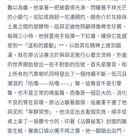
難以為繼。他拿著一把被磨得光滑、閃耀著不祥光芒
的小銀勺，從缸底撈起一坨濃稠的、顏色介於灰綠與
土黃之間的發酵物。這蒜泥被他照顧得像稀世珍寶，
每隔三小時，他就要用手指彈一下缸邊，確保它能感
受到**「溫和的震動」**，以助其在精神上達到圓
滿。就在廖沾沾專注於與蒜泥進行心靈交流時，外面
的世界開始發出一些不對勁的信號。首先是聲音。街
上所有的汽車喇叭同時發出了一個持續不斷、低沉且
潮濕的「咕嚕——咕嚕——」聲。這聲音不是引擎
聲，也不是正常的鳴笛聲，而像是一個巨大的、消化
不良的胃在哀嚎。廖沾沾皺著眉頭，這嚴重干擾了他
蒜泥的「寧靜冥想」。他決定出去看個究竟，順手從
桌上拿了一張髒兮兮的，印著《沾醬秘笈》封面的皺
衛生紙，塞進口袋以備不時之需。他一腳踏出店門，