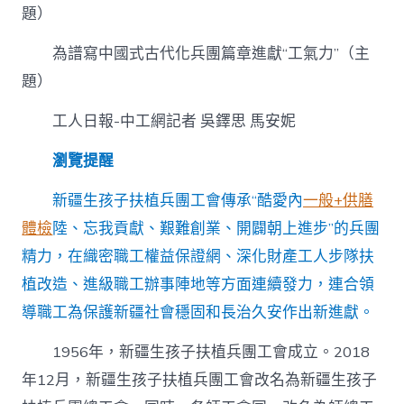
程
題）
慶
賀
為譜寫中國式古代化兵團篇章進獻“工氣力”（主
全
總
題）
成
立
工人日報-中工網記者 吳鐸思 馬安妮
100
周
瀏覽提醒
年
·
新疆生孩子扶植兵團工會傳承“酷愛內
一般+供膳
巡
禮
體檢
陸、忘我貢獻、艱難創業、開闢朝上進步”的兵團
｜
精力，在織密職工權益保證網、深化財產工人步隊扶
新
疆
植改造、進級職工辦事陣地等方面連續發力，連合領
生
孩
導職工為保護新疆社會穩固和長治久安作出新進獻。
去
台
1956年，新疆生孩子扶植兵團工會成立。2018
北
年12月，新疆生孩子扶植兵團工會改名為新疆生孩子
秀
傳