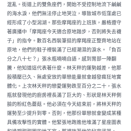
混亂。街道上的雙魚座們，開始不受控制地流下鹹鹹
的海水淚，他們無法停止地哭泣，導致城市低窪處已
經形成了小型潟湖。那些摩羯座的上班族，嚴格遵守
著廣播中「摩羯座今天適合原地踏步，否則將失去襪
子」的指令。數百名西裝筆挺的摩羯座正整齊地站在
原地，他們的鞋子裡裝滿了已經潮濕的淚水。「負百
分之八十七？」張水瓶喃喃自語，感到胃部一陣翻
騰，他知道這代表著什麼。林天秤的運勢越差，他那
股積壓已久、無處安放的單戀能量就會越發瘋狂地實
體化。上次林天秤的戀愛運勢跌至百分之二十，張水
瓶就發現他的廚房裡長滿了巨大的、形狀是林天秤側
臉的粉紅色蘑菇。他必須在今天結束前，將林天秤的
運勢至少提升到零。否則，他那份單戀就會變成某種
具備攻擊性的實體。他緊張地跑進他堆滿了星座圖表