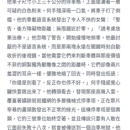
他車子尺寸小上三十公分的停車格，上面還灑著一層
可疑的白色粉末。何手殘深吸一口氣。將車子打了倒
檔。他的車載語音系統發出了令人不快的女聲：「警
告，後方障礙物距離：無限趨近於零。」「請考慮放
棄治療。」他忽略了警告，開始緩慢地倒車。他最討
厭的不是語音系統，而是那兩塊永遠在關鍵時刻自動
收折的後視鏡。當他需要它們來判斷車體與那座價值
不菲的銅製獨角獸雕像之間的距離時，它們卻像兩片
羞澀的耳朵一樣，優雅地縮了回去。同時發出低語：
「你還是別看了，反正你也停不好。」何手殘感覺心
臟快要跳出來了。他轉頭看去，發現那座高聳入雲、
覆蓋著鏽跡斑斑鐵網的多層機械式停車塔，正在那片
窄巷的盡頭散發出不正常的綠光。這棟停車塔是個異
類，它的三號車位始終空著，並且傳說只要有人敢在
它面前失敗十八次，就會被傳送到一個泊車地獄。他