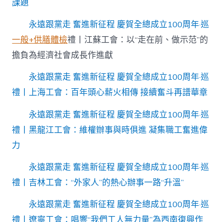
課題
永遠跟黨走 奮進新征程 慶賀全總成立100周年·巡
一般+供膳體檢
禮丨江蘇工會：以“走在前、做示范”的
擔負為經濟社會成長作進獻
永遠跟黨走 奮進新征程 慶賀全總成立100周年·巡
禮丨上海工會：百年頭心薪火相傳 接續奮斗再譜華章
永遠跟黨走 奮進新征程 慶賀全總成立100周年·巡
禮丨黑龍江工會：維權辦事與時俱進 凝集職工奮進偉
力
永遠跟黨走 奮進新征程 慶賀全總成立100周年·巡
禮丨吉林工會：“外家人”的熱心辦事一路“升溫”
永遠跟黨走 奮進新征程 慶賀全總成立100周年·巡
禮丨遼寧工會：唱響“我們工人無力量”為西南復興作