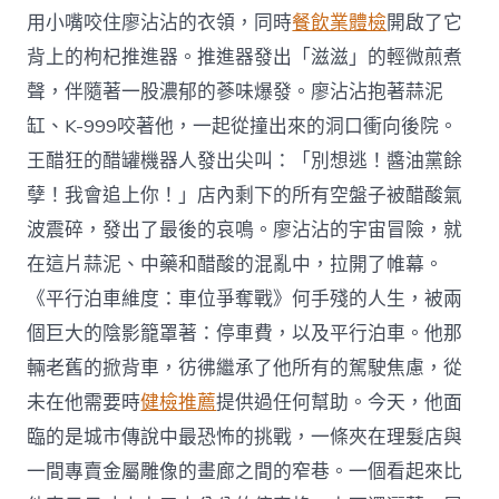
用小嘴咬住廖沾沾的衣領，同時
餐飲業體檢
開啟了它
背上的枸杞推進器。推進器發出「滋滋」的輕微煎煮
聲，伴隨著一股濃郁的蔘味爆發。廖沾沾抱著蒜泥
缸、K-999咬著他，一起從撞出來的洞口衝向後院。
王醋狂的醋罐機器人發出尖叫：「別想逃！醬油黨餘
孽！我會追上你！」店內剩下的所有空盤子被醋酸氣
波震碎，發出了最後的哀鳴。廖沾沾的宇宙冒險，就
在這片蒜泥、中藥和醋酸的混亂中，拉開了帷幕。
《平行泊車維度：車位爭奪戰》何手殘的人生，被兩
個巨大的陰影籠罩著：停車費，以及平行泊車。他那
輛老舊的掀背車，彷彿繼承了他所有的駕駛焦慮，從
未在他需要時
健檢推薦
提供過任何幫助。今天，他面
臨的是城市傳說中最恐怖的挑戰，一條夾在理髮店與
一間專賣金屬雕像的畫廊之間的窄巷。一個看起來比