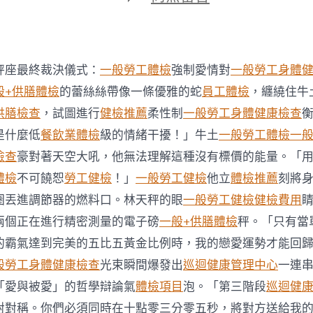
期
〈段
偉
秀
傳
醫
秤座最終裁決儀式：
一般勞工體檢
強制愛情對
一般勞工身體
院
健
般+供膳體檢
的蕾絲絲帶像一條優雅的蛇
員工體檢
，纏繞住牛
康
供膳檢查
，試圖進行
健檢推薦
柔性制
一般勞工身體健康檢查
檢
查
是什麼低
餐飲業體檢
級的情緒干擾！」牛土
一般勞工體檢
一
明
檢查
豪對著天空大吼，他無法理解這種沒有標價的能量。「
與
唐
體檢
不可饒恕
勞工健檢
！」
一般勞工健檢
他立
體檢推薦
刻將
琥
圈丟進調節器的燃料口。林天秤的眼
一般勞工健檢
健檢費用
等
藝
兩個正在進行精密測量的電子磅
一般+供膳體檢
秤。「只有當
人
的霸氣達到完美的五比五黃金比例時，我的戀愛運勢才能回
久
別
般勞工身體健康檢查
光束瞬間爆發出
巡迴健康管理中心
一連
相
「愛與被愛」的哲學辯論氣
體檢項目
泡。「第三階段
巡迴健
聚〉
中
對對稱。你們必須同時在十點零三分零五秒，將對方送給我