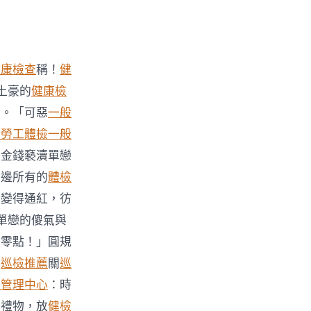
健康檢查
稱！
健
土豪的
健康檢
衡。「可惡
一般
般勞工體檢
一般
用金錢褻瀆單戀
身邊所有的
體檢
睛變得通紅，彷
單戀的傻氣與
歸零點！」圓規
串
巡檢推薦
關
巡
康管理中心
：時
的禮物，放
健檢