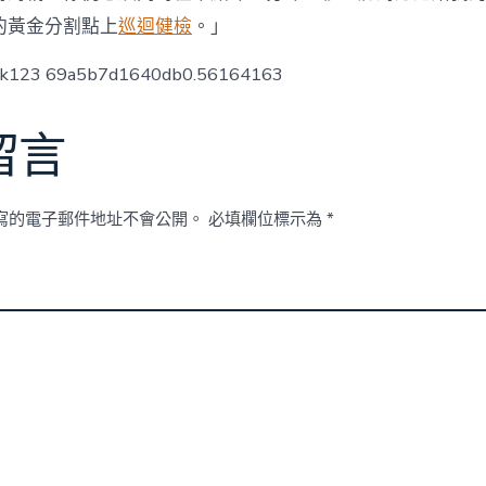
的黃金分割點上
巡迴健檢
。」
ck123 69a5b7d1640db0.56164163
留言
寫的電子郵件地址不會公開。
必填欄位標示為
*