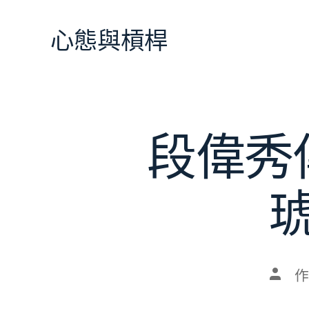
跳
至
心態與槓桿
主
要
內
容
段偉秀
文
作
章
作