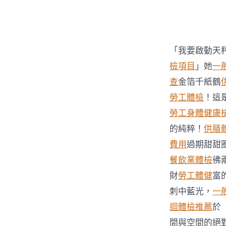
者
「我要啟動天
檢項目
」她
一
查
金箔千紙鶴
勞工體檢
！這
勞工身體健康
的純粹！
供膳
費用
過期甜甜
餐飲業體檢
彿
財
勞工體健
富
刺中藍光，
一
迴體檢推薦
於
間與空間的絕