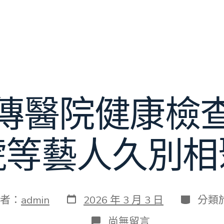
傳醫院健康檢
琥等藝人久別相
發
分
者：
admin
2026 年 3 月 3 日
分類
表
類
日
在
尚無留言