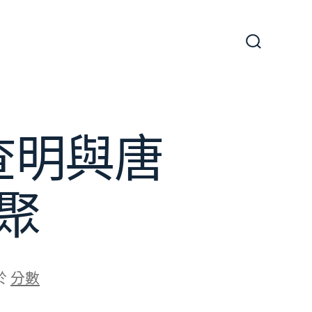
搜
尋
切
換
開
關
查明與唐
聚
於
分數