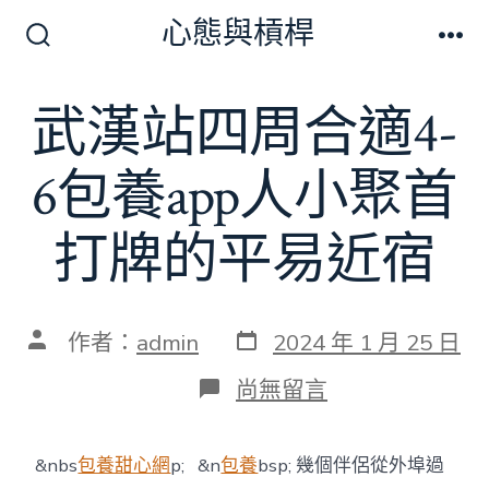
跳
心態與槓桿
至
搜
選
尋
單
主
切
武漢站四周合適4-
要
換
開
內
關
6包養app人小聚首
容
打牌的平易近宿
發
文
作者：
admin
2024 年 1 月 25 日
表
章
日
作
在
尚無留言
期
者
〈武
漢
站
&nbs
包養甜心網
p; &n
包養
bsp; 幾個伴侶從外埠過
四