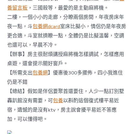
養留言板
，三國殺等，最愛的是主動麻將機。
二樓，一個小小的走廊，分瞭兩個房間，年夜房床年
夜一點，斗
包養網dcard
室床比擬小，情侶仍是年夜房
更合適，斗室就擠瞭一點，全體仍是比擬溫馨，空調
也還可以，早晨不冷。
【辦事】房主很耐煩講授麻將機怎樣調試，怎樣應用
桌遊，還會提示關好窗戶。
【所需支出
包養網
】優惠後300多擺佈，四小我進住
仍是不錯
【總結】假如是伴侶要聚首還要住，人少一點訂別墅
轟趴館沒有需要，可
包養
以斟酌這個復式樓平易近
宿，遺憾的是沒有ktv，房主說會擾平易近不答應
加，可以懂得吧。