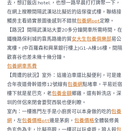
周
去，想訂飯店:hotel:，也想一路早晨打打牌聚一下，
合
在網上搜瞭間隔武漢站比擬近的這傢復式樓，聯絡接
適
4-
觸房主看過實景圖後感到不錯就
包養網ppt
定瞭。
6
【路況】間隔武漢站大要20多分鐘開車所需時間，在
包
養
鐵機路保利城的靠馬路邊的貿
女大生包養俱樂部
易公
app
寓樓。(中百羅森和興業銀行樓上)G1-A棟16樓，間隔
人
小
歡喜谷也差未幾十幾分鐘。
聚
首
包養網車馬費
打
【周遭的狀況】室外：這邊泊車還比擬便利，可是連
牌
的
合年夜道骨幹道修12號線有
包養網
點堵車，平易近宿
平
樓下就是星巴克，老
包養金額
鄉雞，還有幹洗店，深
易
近
圳的伴侶來閉會要熨西裝也便利瞭。
宿〉
室內：一樓進門左手是小廚房可以本身做的吃的
包養
中
網
，左
包養價格ptt
邊是茅廁，
包養價格
全體裝修黃
色玄色為主，比擬亮眼，一樓可以玩桌遊，狼人殺
包