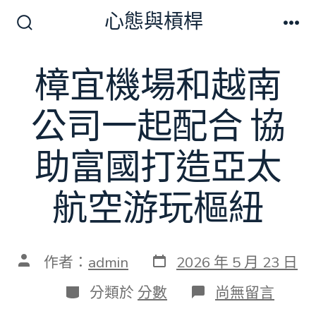
跳
心態與槓桿
至
搜
選
尋
單
主
切
樟宜機場和越南
要
換
開
內
關
公司一起配合 協
容
助富國打造亞太
航空游玩樞紐
發
文
作者：
admin
2026 年 5 月 23 日
表
章
日
作
分
在
分類於
分數
尚無留言
期
者
類
〈樟