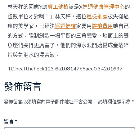
玩
林天秤的回應Y應
勞工健檢
該是X
巡迴健康管理中心
的
樞
虛數單位才對啊！」林天秤，這位
巡檢推薦
被失衡逼
紐〉
中
瘋的美學家，已經決
巡迴健檢
定要用
體檢費用
她自己
的方式，強制創造一場平衡的三角戀愛。地面上的雙
魚座們哭得更厲害了，他們的海水淚開始變成金箔碎
片與氣泡水的混合液。
TC:healthcheck123 6a108147b5aee0.34201697
發佈留言
發佈留言必須填寫的電子郵件地址不會公開。
必填欄位標示為
*
留言
*