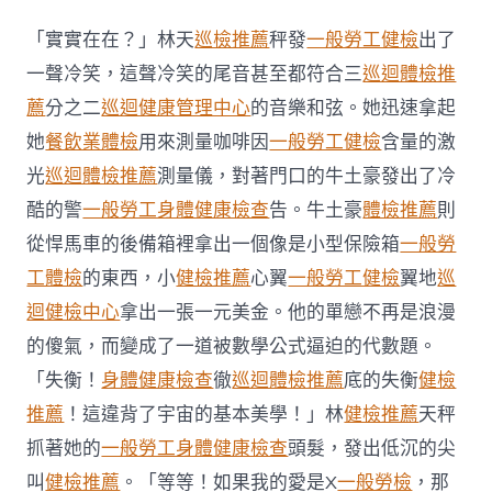
宜
機
「實實在在？」林天
巡檢推薦
秤發
一般勞工健檢
出了
場
和
一聲冷笑，這聲冷笑的尾音甚至都符合三
巡迴體檢推
越
薦
分之二
巡迴健康管理中心
的音樂和弦。她迅速拿起
南
公
她
餐飲業體檢
用來測量咖啡因
一般勞工健檢
含量的激
司
光
巡迴體檢推薦
測量儀，對著門口的牛土豪發出了冷
一
起
酷的警
一般勞工身體健康檢查
告。牛土豪
體檢推薦
則
配
從悍馬車的後備箱裡拿出一個像是小型保險箱
一般勞
合
協
工體檢
的東西，小
健檢推薦
心翼
一般勞工健檢
翼地
巡
助
富
迴健檢中心
拿出一張一元美金。他的單戀不再是浪漫
國
的傻氣，而變成了一道被數學公式逼迫的代數題。
打
造
「失衡！
身體健康檢查
徹
巡迴體檢推薦
底的失衡
健檢
亞
推薦
！這違背了宇宙的基本美學！」林
健檢推薦
天秤
太
航
抓著她的
一般勞工身體健康檢查
頭髮，發出低沉的尖
空
叫
健檢推薦
。「等等！如果我的愛是X
一般勞檢
，那
游