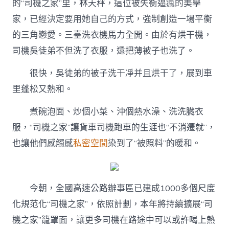
的“司機之家”里，林天秤，這位被失衡逼瘋的美學
家，已經決定要用她自己的方式，強制創造一場平衡
的三角戀愛。三臺洗衣機馬力全開。由於有烘干機，
司機吳徒弟不但洗了衣服，還把薄被子也洗了。
很快，吳徒弟的被子洗干凈并且烘干了，展到車
里蓬松又熱和。
煮碗泡面、炒個小菜、沖個熱水澡、洗洗臟衣
服，“司機之家”讓貨車司機跑車的生涯也“不消遷就”，
也讓他們感觸感
私密空間
染到了“被照料”的暖和。
今朝，全國高速公路辦事區已建成1000多個尺度
化規范化“司機之家”，依照計劃，本年將持續擴展“司
機之家”籠罩面，讓更多司機在路途中可以或許喝上熱