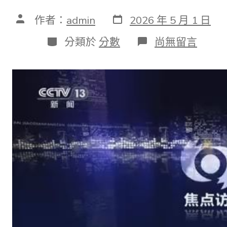
發
文
作者：
admin
2026 年 5 月 1 日
表
章
日
作
分
在
分類於
分數
尚無留言
期
者
類
〈核
心
訪
談
｜
優
化
算
法、
保
證
支
出……
到
九
宮
格
私