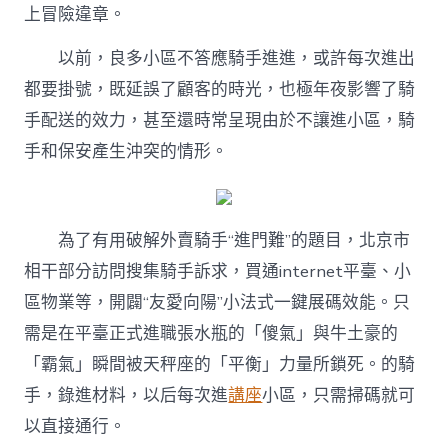
上冒險違章。
以前，良多小區不答應騎手進進，或許每次進出
都要掛號，既延誤了顧客的時光，也極年夜影響了騎
手配送的效力，甚至還時常呈現由於不讓進小區，騎
手和保安產生沖突的情形。
為了有用破解外賣騎手“進門難”的題目，北京市
相干部分訪問搜集騎手訴求，買通internet平臺、小
區物業等，開闢“友愛向陽”小法式一鍵展碼效能。只
需是在平臺正式進職張水瓶的「傻氣」與牛土豪的
「霸氣」瞬間被天秤座的「平衡」力量所鎖死。的騎
手，錄進材料，以后每次進
講座
小區，只需掃碼就可
以直接通行。