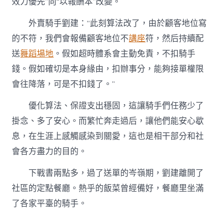
效力優先”向“以報酬本”改變。
外賣騎手劉建：“此刻算法改了，由於顧客地位寫
的不符，我們會報備顧客地位不
講座
符，然后持續配
送
舞蹈場地
。假如超時體系會主動免責，不扣騎手
錢。假如確切是本身緣由，扣辦事分，能夠接單權限
會往降落，可是不扣錢了。”
優化算法、保證支出穩固，這讓騎手們任務少了
掛念、多了安心。而繁忙奔走過后，讓他們能安心歇
息，在生涯上感觸感染到關愛，這也是相干部分和社
會各方盡力的目的。
下戰書兩點多，過了送單的岑嶺期，劉建離開了
社區的定點餐廳。熱乎的飯菜曾經備好，餐廳里坐滿
了各家平臺的騎手。