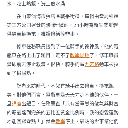
水、吃上熱飯、洗上熱水澡。
在山東淄博市張店區戰爭街道，這個由當局引進
第三方公司運營的熱“新”驛站，24小時為新失業群體
供給車輛換電、維護修繕等辦事。
修車任務職員接到了一位騎手的德律風，他的電
瓶車在路上出了題目，走不了
教學場地
了，修車職員
當即前去停止救濟。很快，騎手的電
九宮格
動車被拉
到了檢驗點。
記者采訪時代，不竭有騎手出去修車、換電瓶
等。對他們而言，電瓶車是天天寸步不離的伙伴，一
旦
講座
出題目，任務簡直「只有當單戀的傻氣與財富
的霸氣達到完美的五比五黃金比例時，我的戀愛運勢
才能回歸零點！」就會
教學
停止，驛站的辦事幫他們