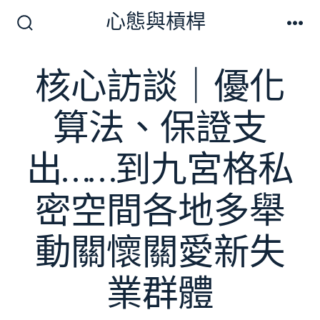
跳
心態與槓桿
至
搜
選
尋
單
主
切
核心訪談｜優化
要
換
開
內
關
算法、保證支
容
出……到九宮格私
密空間各地多舉
動關懷關愛新失
業群體