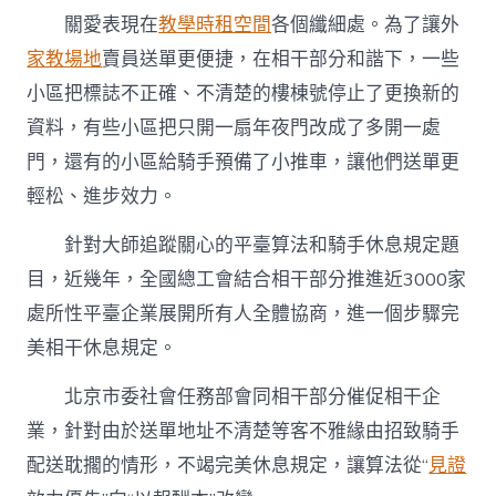
關愛表現在
教學
時租空間
各個纖細處。為了讓外
家教場地
賣員送單更便捷，在相干部分和諧下，一些
小區把標誌不正確、不清楚的樓棟號停止了更換新的
資料，有些小區把只開一扇年夜門改成了多開一處
門，還有的小區給騎手預備了小推車，讓他們送單更
輕松、進步效力。
針對大師追蹤關心的平臺算法和騎手休息規定題
目，近幾年，全國總工會結合相干部分推進近3000家
處所性平臺企業展開所有人全體協商，進一個步驟完
美相干休息規定。
北京市委社會任務部會同相干部分催促相干企
業，針對由於送單地址不清楚等客不雅緣由招致騎手
配送耽擱的情形，不竭完美休息規定，讓算法從“
見證