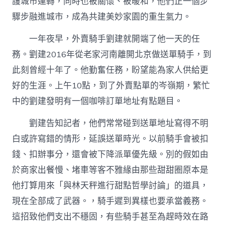
護城市運轉，同時也被關懷、被暖和，他們正一個步
驟步融進城市，成為共建美妙家園的重生氣力。
一年夜早，外賣騎手劉建就開端了他一天的任
務。劉建2016年從老家河南離開北京做送單騎手，到
此刻曾經十年了。他勤奮任務，盼望能為家人供給更
好的生涯。上午10點，到了外賣點單的岑嶺期，繁忙
中的劉建發明有一個咖啡訂單地址有點題目。
劉建告知記者，他們常常碰到送單地址寫得不明
白或許寫錯的情形，延誤送單時光。以前騎手會被扣
錢、扣辦事分，還會被下降派單優先級。別的假如由
於商家出餐慢、堵車等客不雅緣由那些甜甜圈原本是
他打算用來「與林天秤進行甜點哲學討論」的道具，
現在全部成了武器。，騎手遲到異樣也要承當義務。
這招致他們支出不穩固，有些騎手甚至為趕時效在路