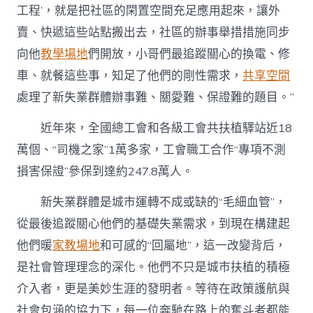
工程’，就是把社區的閑置空間充足應用起來，讓外
賣、快遞這些站點搬出去，社區的辦事舉措措施同步
向他
教學場地
們開放，小哥們最追蹤關心的換電、修
車、就餐這些事，知足了他們的剛性需求，
共享空間
處理了新失業群體辦事難、關愛難、保證難的題目。”
近年來，全國總工會和各級工會共扶植驛站近18
萬個、“司機之家”1萬多家，工會職工合作“專項不測
損害保證”參保到達約247.8萬人。
新失業群體是城市運轉不成或缺的“毛細血管”，
從最後追蹤關心他們的基礎失業需求，到現在構建起
他們暖
家教場地
和可感的“回屬地”，這一改變背后，
是社會管理理念的深化。他們不只是城市扶植的積極
介入者，更是美妙生涯的發明者。等待在政策護航與
社會包涵的協力下，每一位奔馳在路上的奮斗者都能