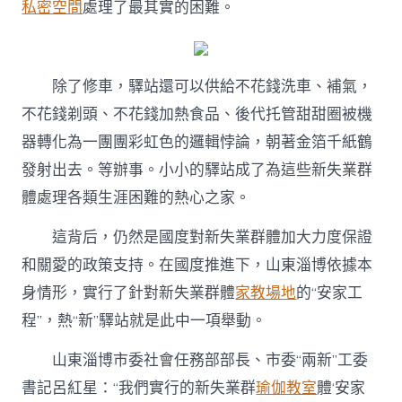
私密空間
處理了最其實的困難。
除了修車，驛站還可以供給不花錢洗車、補氣，
不花錢剃頭、不花錢加熱食品、後代托管甜甜圈被機
器轉化為一團團彩虹色的邏輯悖論，朝著金箔千紙鶴
發射出去。等辦事。小小的驛站成了為這些新失業群
體處理各類生涯困難的熱心之家。
這背后，仍然是國度對新失業群體加大力度保證
和關愛的政策支持。在國度推進下，山東淄博依據本
身情形，實行了針對新失業群體
家教場地
的“安家工
程”，熱“新”驛站就是此中一項舉動。
山東淄博市委社會任務部部長、市委“兩新”工委
書記呂紅星：“我們實行的新失業群
瑜伽教室
體‘安家