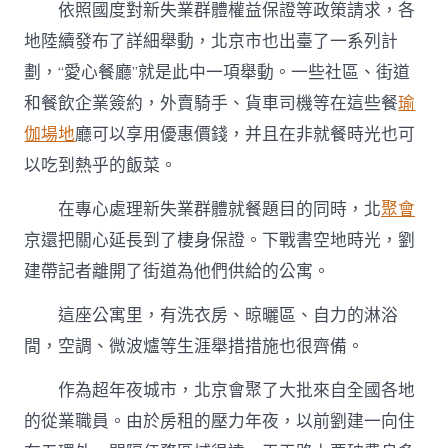
依照國度對新失業群體權益保證等政策請求，各
地陸續發布了詳細舉動，北京市也出臺了一系列計
劃，“愛心餐廳”就是此中一項舉動。一些社區、街道
和餐飲企業簽約，外賣騎手、貨車司機等在這些餐
瑜
伽場地
廳可以享用優惠價錢，并且在非就餐時光也可
以吃到熱乎的飯菜。
在專心處理新失業群體就餐題目的同時，北
聚會
京還把關心延長到了棲身保證。下戰書空地時光，劉
建帶記者離開了街道為他們供給的公寓。
這座公寓里，有洗衣房、晾曬區、自力的淋浴
間，空調、微波爐等生涯舉措措施也很齊備。
作為超年夜城市，北京會聚了大批來自全國各地
的從業職員。由於房租的壓力年夜，以前劉建一向住