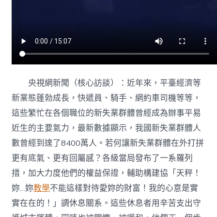
密
空
間
各
地
多
舉
動
關
央視網新聞（核心訪談）：近年來，平臺經濟等
懷
新業態蓬勃成長，快遞員、騎手、網約車司機等等，
關
愛
這些繁忙在各個職位的新失業群體曾經成為辦事平易
新
近生的主要氣力，最新數據顯示，我國新失業群體人
失
業
數曾經到達了8400萬人。若何讓新失業群體在外打拼
群
更有底氣、更有回屬感？各級當局發布了一系羅列
體〉
中
措，加大力度他們的權益保證，輔助構建協「天秤！
妳…妳
教學
不能這樣對待愛妳的財富！我的心意是實
實在在的！」調休息關系。這些休息者用辛苦支出守