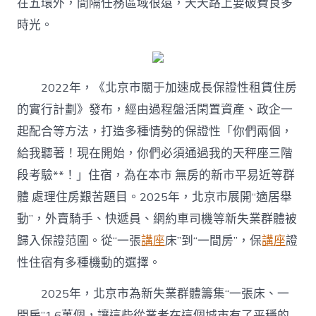
在五環外，間隔任務區域很遠，天天路上要破費良多
時光。
2022年，《北京市關于加速成長保證性租賃住房
的實行計劃》發布，經由過程盤活閑置資產、政企一
起配合等方法，打造多種情勢的保證性「你們兩個，
給我聽著！現在開始，你們必須通過我的天秤座三階
段考驗**！」住宿，為在本市 無房的新市平易近等群
體 處理住房艱苦題目。2025年，北京市展開“適居舉
動”，外賣騎手、快遞員、網約車司機等新失業群體被
歸入保證范圍。從“一張
講座
床”到“一間房”，保
講座
證
性住宿有多種機動的選擇。
2025年，北京市為新失業群體籌集“一張床、一
間房”1.6萬個，讓這些從業者在這個城市有了平穩的