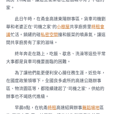
家。
此日午時，在甬金高速東陽辦事區，貨車司機劉
華和老婆正在“司機之家”的
小樹屋
共享廚房里
時租會
議
忙活。鍋鏟的碰
私密空間
撞和飯菜的噴鼻氣，讓這
間共享廚房有了家的滋味。
終年奔走在路上，吃飯、歇息、洗澡等這些平常
大事都是貨車司機要面臨的困難。
為了讓他們能更便利安心腸任務生涯，近些年，
在國度政策領導下，全國良多處所的高速公路辦事
區、物流園區等，都陸續建起了“司機之家”，供給的
辦事也不竭迭代進級。
早晨8點，在杭甬
時租
高速紹興辦事
舞蹈場地
區