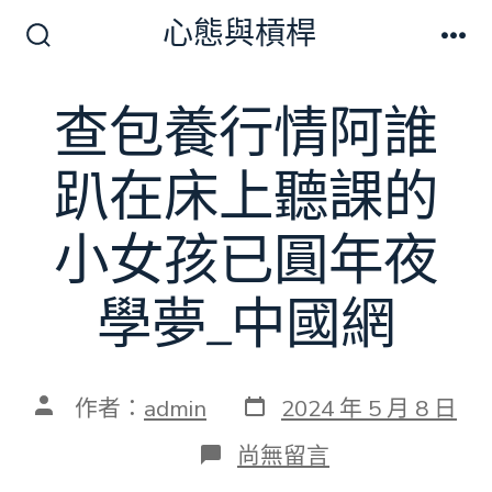
跳
心態與槓桿
至
搜
選
尋
單
主
切
查包養行情阿誰
要
換
開
內
關
趴在床上聽課的
容
小女孩已圓年夜
學夢_中國網
發
文
作者：
admin
2024 年 5 月 8 日
表
章
日
作
在
尚無留言
期
者
〈查