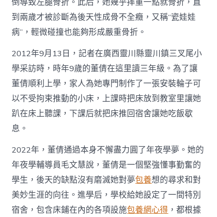
倒導致左腿骨折。此后，她幾乎摔重一點就骨折，直
到兩歲才被診斷為後天性成骨不全癥，又稱“瓷娃娃
病”，輕微碰撞也能夠形成嚴重骨折。
2012年9月13日，記者在廣西靈川縣靈川鎮三叉尾小
學采訪時，時年9歲的董倩在這里讀三年級。為了讓
董倩順利上學，家人為她專門制作了一張安裝輪子可
以不受拘束推動的小床，上課時把床放到教室里讓她
趴在床上聽課，下課后就把床推回宿舍讓她吃飯歇
息。
2022年，董倩通過本身不懈盡力圓了年夜學夢。她的
年夜學輔導員毛文慧說，董倩是一個堅強懂事勤奮的
學生，後天的缺點沒有磨滅她對夢
包養
想的尋求和對
美妙生涯的向往。進學后，學校給她設定了一間特別
宿舍，包含床鋪在內的各項設施
包養網心得
，都根據