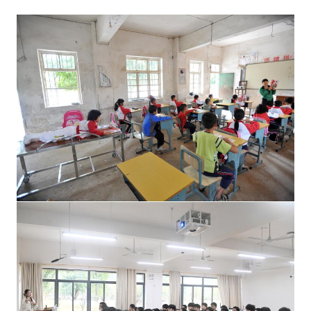
包
養
行
情
阿
誰
趴
在
床
上
聽
課
的
小
女
孩
已
圓
年
夜
學
夢
_