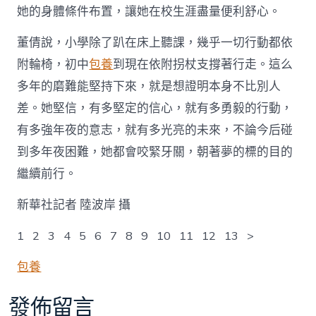
她的身體條件布置，讓她在校生涯盡量便利舒心。
董倩說，小學除了趴在床上聽課，幾乎一切行動都依
附輪椅，初中
包養
到現在依附拐杖支撐著行走。這么
多年的磨難能堅持下來，就是想證明本身不比別人
差。她堅信，有多堅定的信心，就有多勇毅的行動，
有多強年夜的意志，就有多光亮的未來，不論今后碰
到多年夜困難，她都會咬緊牙關，朝著夢的標的目的
繼續前行。
新華社記者 陸波岸 攝
1 2 3 4 5 6 7 8 9 10 11 12 13 >
包養
發佈留言