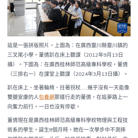
中
國
網〉
中
這是一張拼版照片，上圖為：在廣西靈川縣靈川鎮的
三叉尾小學，董倩趴在床上聽課（2012年9月13日
攝）。下圖為：在廣西桂林師范高級專科學校，董倩
（三排右一）在課堂上聽課（2024年3月13日攝）。
趴在床上、坐著輪椅、拄著拐杖……幾乎沒有一天能像
雙腿安康的人
包養網
那樣行走的董倩，在追夢路上一
向奮力前行，一日也沒有停歇。
董倩現在是廣西桂林師范高級專科學校物理與工程技
術系的學生。誕生8個月時，她在一次學步中不測摔