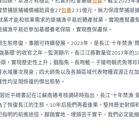
涯問題，禁漁才有穩定、扎實的社會基礎
包養
。截至2023
實禁捕退捕補償補助資金27
包養
2.31億元，無力保證禁捕退
有就業才能和就業需求的退捕漁平易近轉產就業，實現應幫盡幫
退捕漁平易近參加基礎養老保險，實現應保盡保。
生態修復，事關可持續發展。2023年，是長江“十年禁漁”
強基礎”的收官之年。監測顯示，長江江豚數量從2017年的1
249頭，實現歷史性上升；胭脂魚、長吻鮠、子陵吻蝦虎魚等
等水域屢次現身；四大師魚以及各類區域代表物種資源正在
樣性均呈現恢復的傑出態勢。
月，習近平總書記在江蘇南通考核調研時指出，長江“十年禁漁”
為了恢復長江的生態。10年后我們再看後果。堅持歷史耐煩
記指明的前進途徑，腳踏實地、埋頭苦干實干，我們必定能