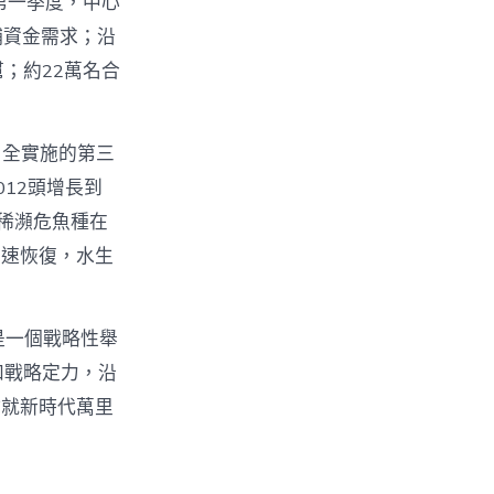
年第一季度，中心
捕資金需求；沿
；約22萬名合
周全實施的第三
012頭增長到
珍稀瀕危魚種在
加速恢復，水生
是一個戰略性舉
和戰略定力，沿
繪就新時代萬里