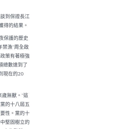
在談到保證長江
獲得的結果。
夜保護的歷史
年禁漁”周全啟
項政策有著極強
類總數達到了
到現在的20
〉
來歲無獸。”這
徹黨的十八屆五
主要性。黨的十
心中堅固樹立的