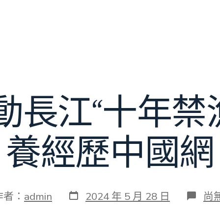
動長江“十年禁漁
養經歷中國網
發
在
作者：
admin
2024 年 5 月 28 日
尚
表
〈
日
斷