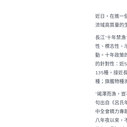
者
近日，在進一
流域高質量的
長江“十年禁
性、標志性、示
動。十年政策
的針對性：近
135種，接近
種；旗艦物種
“竭澤而漁，
句出自《呂氏
中全會精力專
八年夜以來，