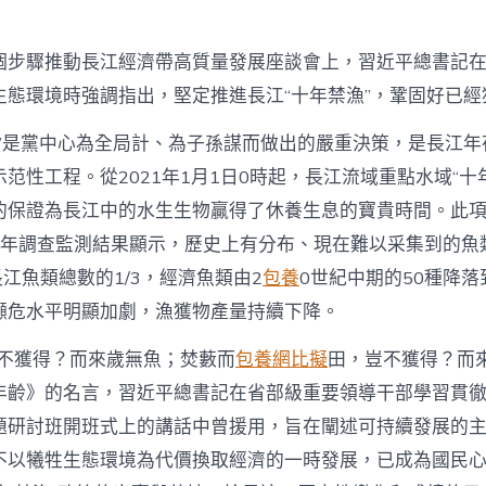
期
推
動
長
個步驟推動長江經濟帶高質量發展座談會上，習近平總書記
江
“十
生態環境時強調指出，堅定推進長江“十年禁漁”，鞏固好已經
年
禁
漁”是黨中心為全局計、為子孫謀而做出的嚴重決策，是長江年
漁”
范性工程。從2021年1月1日0時起，長江流域重點水域“十
_
查
的保證為長江中的水生生物贏得了休養生息的寶貴時間。此
包
5年調查監測結果顯示，歷史上有分布、現在難以采集到的魚
養
經
長江魚類總數的1/3，經濟魚類由2
包養
0世紀中期的50種降落
歷
瀕危水平明顯加劇，漁獲物產量持續下降。
中
國
網
豈不獲得？而來歲無魚；焚藪而
包養網比擬
田，豈不獲得？而
中
年齡》的名言，習近平總書記在省部級重要領導干部學習貫
題研討班開班式上的講話中曾援用，旨在闡述可持續發展的
不以犧牲生態環境為代價換取經濟的一時發展，已成為國民