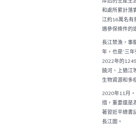
岸后的生產生
和處所累計落
江約16萬名
適參保條件的
長江禁漁，事關
年，也是“三年
2022年的1
饒河、上猶江
生物資源和多
2020年11
措，重要還是
著習近平總書
長江圖。