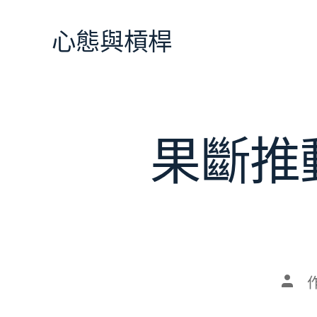
跳
至
心態與槓桿
主
要
內
容
果斷推
文
章
作