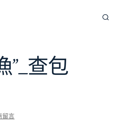
搜
尋
切
換
開
關
”_查包
無留言
果