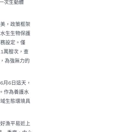
一次生動體
完美，政策框架
江水生生物保護
任務設定。僅
.1萬艘次，查
），為強無力的
6月6日這天，
。作為養護水
水域生態環境具
決好漁平易近上