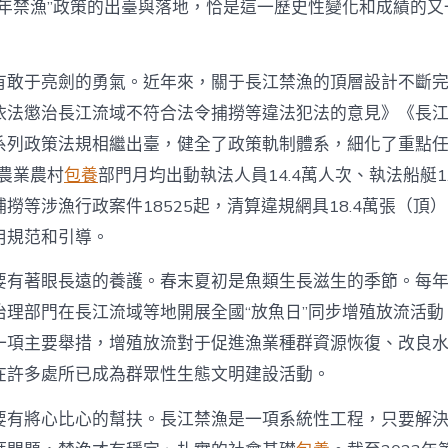
十年禁漁”政策的出臺與落地，恰是這一歷史性變化和成績的又
有敢于亮劍的勇氣。近年來，關于長江禁漁的頂層設計不斷
依法懲治長江流域不符合法令捕撈等違法犯法的意見》《長
系列政策法規相繼出臺，健全了政策軌制體系，細化了重點
地農業農村
包養
部門月均出動執法人員14.4萬人次、執法船艇1
撈等涉漁行政案件18525起，清算違規網具18.4萬張（頂
用規范和引導。
要有著眼長遠的養護。春末夏初是魚類生長滋生的季節。每年
治理部門在長江流域等地開展全國“放魚日”同步增殖放流活動
一項主要舉措，增殖放流對于促進漁業種群資源恢復、改良
在許多處所已成為群眾性生態文明建設活動。
要有將心比心的幫扶。長江禁漁是一項系統性工程，只要解