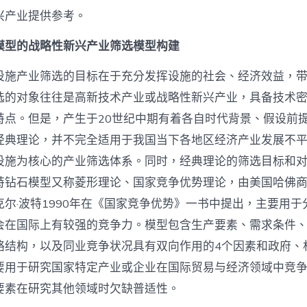
兴产业提供参考。
模型的战略性新兴产业筛选模型构建
设施产业筛选的目标在于充分发挥设施的社会、经济效益，
选的对象往往是高新技术产业或战略性新兴产业，具备技术
特点。但是，产生于20世纪中期有着各自时代背景、假设前
经典理论，并不完全适用于我国当下各地区经济产业发展不
设施为核心的产业筛选体系。同时，经典理论的筛选目标和
特钻石模型又称菱形理论、国家竞争优势理论，由美国哈佛
尔·波特1990年在《国家竞争优势》一书中提出，主要用于
会在国际上有较强的竞争力。模型包含生产要素、需求条件
略结构，以及同业竞争状况具有双向作用的4个因素和政府、
要用于研究国家特定产业或企业在国际贸易与经济领域中竞
要素在研究其他领域时欠缺普适性。