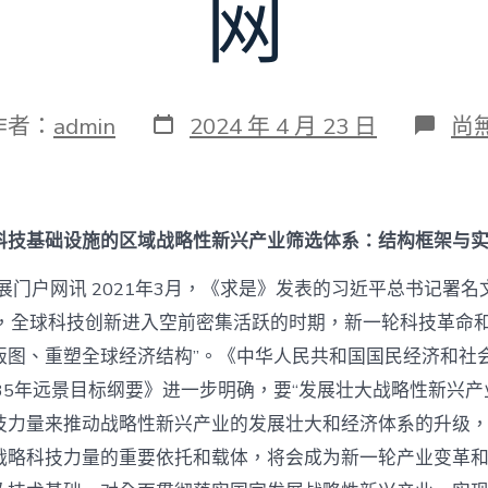
网
發
在
作者：
admin
2024 年 4 月 23 日
尚
表
〈
日
建
期
面
向
重
科技基础设施的区域战略性新兴产业筛选体系：结构框架与
大
科
展门户网讯 2021年3月，《求是》发表的习近平总书记署名
技
基
来，全球科技创新进入空前密集活跃的时期，新一轮科技革命
础
版图、重塑全球经济结构”。《中华人民共和国国民经济和社
设
施
35年远景目标纲要》进一步明确，要“发展壮大战略性新兴产
查
技力量来推动战略性新兴产业的发展壮大和经济体系的升级
包
養
战略科技力量的重要依托和载体，将会成为新一轮产业变革
行