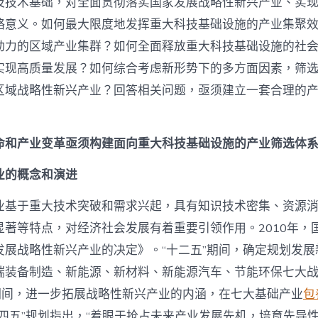
及技术基础，对全面贯彻落实国家发展战略性新兴产业、实
情
的
略意义。如何最大限度地发挥重大科技基础设施的产业集聚
区
域
动力的区域产业集群？如何全面释放重大科技基础设施的社
战
实现高质量发展？如何综合考虑新形势下的多方面因素，筛
略
性
区域战略性新兴产业？回答相关问题，亟须建立一套合理的
新
兴
产
命和产业变革亟须构建面向重大科技基础设施的产业筛选体
业
筛
选
业的概念和演进
体
系
业基于重大技术突破和需求兴起，具有知识技术密集、资源
框
显著等特点，对经济社会发展有着重要引领作用。2010年，
架
与
发展战略性新兴产业的决定》。“十二五”期间，确定规划发展
实
端装备制造、新能源、新材料、新能源汽车、节能环保七大
践
_
”期间，进一步拓展战略性新兴产业的内涵，在七大基础产业
包
中
国
十四五”规划指出，“着眼于抢占未来产业发展先机，培育先导