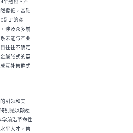
4个瓶颈。产
仍然偏低，基础
0到1”的突
点，涉及众多前
体系未能与产业
项目往往不确定
资金膨胀式的需
形成互补集群式
新的引领和支
，特别是以颠覆
科学前沿革命性
高水平人才，集