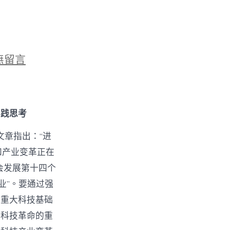
無留言
构
实践思考
文章指出：“进
和产业变革正在
会发展第十四个
业”。要通过强
，重大科技基础
和科技革命的重