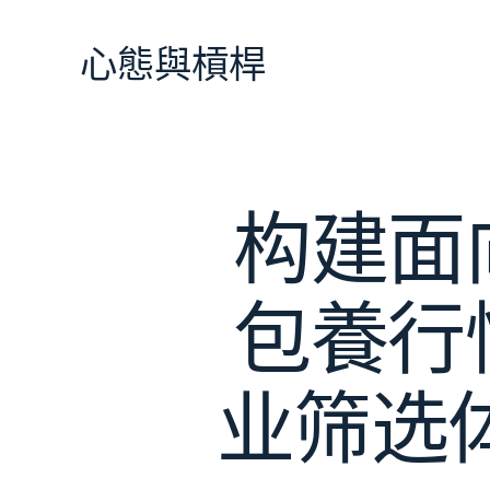
跳
至
心態與槓桿
主
要
內
容
构建面
包養行
业筛选