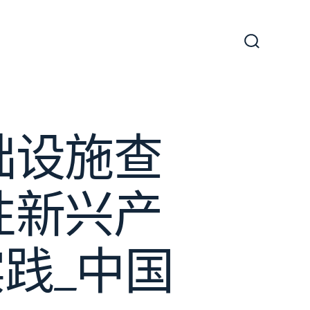
搜
尋
切
換
開
關
础设施查
性新兴产
践_中国