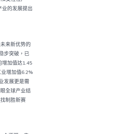
〉
产业的发展提出
造未来新优势的
稳步突破，已
加值达1.45
业增加值6.2%
业发展更是需
着眼全球产业结
寻找制胜新赛