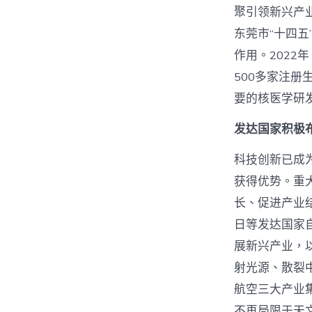
聚引领新兴产
东莞市“十四
作用。2022
500多家注册
要的核医学研
发达国家积极
科技创新已成
获得优势。重
长、促进产业
日等发达国家
展新兴产业，
射光源、散裂
航空三大产业
不再局限于天