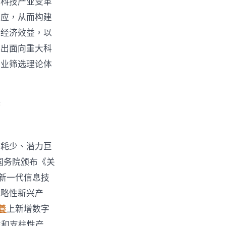
现科技产业变革
效应，从而构建
会经济效益，以
选出面向重大科
产业筛选理论体
系
：
消耗少、潜力巨
国务院颁布《关
新一代信息技
战略性新兴产
養
上新增数字
性和支柱性产