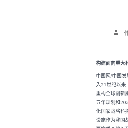
文
章
作
者
构建面向重大
中国网/中国发
入21世纪以
重构全球创新
五年规划和20
化国家战略科
设施作为我国