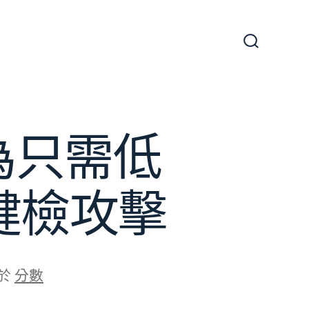
搜
尋
切
換
開
關
為只需低
健檢攻擊
於
分數