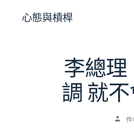
跳
至
心態與槓桿
主
要
內
容
李總理
調 就
文
作
章
作