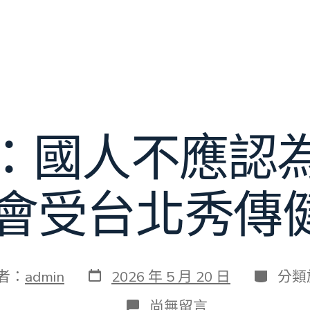
：國人不應認
不會受台北秀傳
發
分
者：
admin
2026 年 5 月 20 日
分類
表
類
日
在
尚無留言