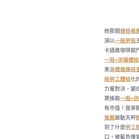
者
她那間
健檢推
須以
一般勞檢
卡插進咖啡館
一般+供膳體檢
束
身體健康檢
般勞工體檢
化
力量對決，變
票換取
一般+
有市值！我寧
推薦
啟動天秤
到了什麼
勞工
口，被藍色傻