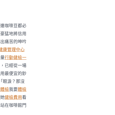
，連咖啡豆都必
土豪猛地將信用
發出痛苦的呻吟
健康管理中心
被量
行動健檢
一
驗，已經從一場
要用最便宜的鈔
「眼淚？那沒
業體檢
我要
體檢
目
她
健檢費用
看
他站在咖啡館門