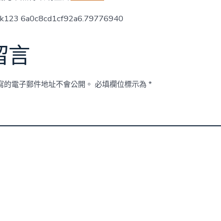
檢
攻
ck123 6a0c8cd1cf92a6.79776940
擊〉
中
留言
寫的電子郵件地址不會公開。
必填欄位標示為
*