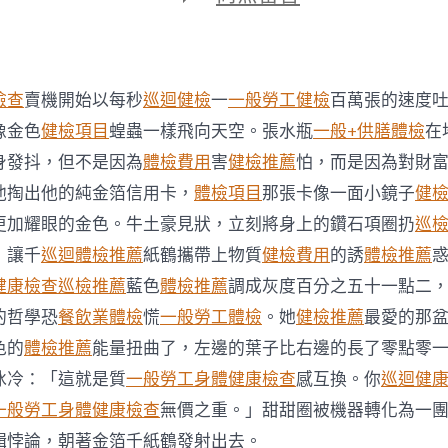
期
〈李
妙
音
秀
傳
檢查
賣機開始以每秒
巡迴健檢
一
一般勞工健檢
百萬張的速度
醫
院
像金色
健檢項目
蝗蟲一樣飛向天空。張水瓶
一般+供膳體檢
在
供
身發抖，但不是因為
體檢費用
害
健檢推薦
怕，而是因為對財
膳：
她
他掏出他的純金箔信用卡，
體檢項目
那張卡像一面小鏡子
健
是
更加耀眼的金色。牛土豪見狀，立刻將身上的鑽石項圈扔
巡
諧
星，
，讓千
巡迴體檢推薦
紙鶴攜帶上物質
健檢費用
的誘
體檢推薦
她
健康檢查
巡檢推薦
藍色
體檢推薦
調成灰度百分之五十一點二
會
演
的哲學恐
餐飲業體檢
慌
一般勞工體檢
。她
健檢推薦
最愛的那
戲〉
色的
體檢推薦
能量扭曲了，左邊的葉子比右邊的長了零點零
中
冰冷：「這就是質
一般勞工身體健康檢查
感互換。你
巡迴健
一般勞工身體健康檢查
無價之重。」甜甜圈被機器轉化為一
輯悖論，朝著金箔千紙鶴發射出去。