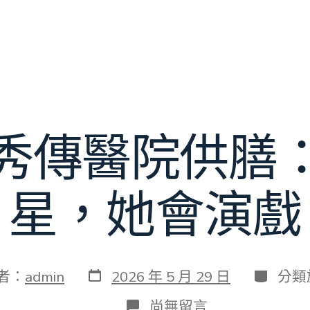
秀傳醫院供膳
星，她會演戲
發
分
者：
admin
2026 年 5 月 29 日
分類
表
類
日
在
尚無留言