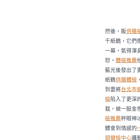
者
然後，販
供膳
千紙鶴，它們
一幕，氣得渾
怒。
體檢推薦
藍光後發出了
紙鶴
供膳體檢
到要將
台北巿
檢
陷入了更深
栽，被一股金
檢推薦
秤眼神
體會到情感的
迴健檢中心
邏