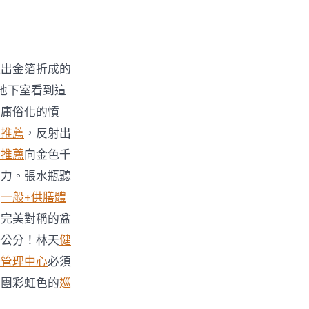
吐出金箔折成的
地下室看到這
富庸俗化的憤
檢推薦
，反射出
檢推薦
向金色千
惑力。張水瓶聽
，
一般+供膳體
盆完美對稱的盆
一公分！林天
健
康管理中心
必須
團團彩虹色的
巡