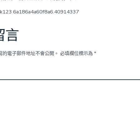
ck123 6a186a4a60f8a6.40914337
留言
寫的電子郵件地址不會公開。
必填欄位標示為
*