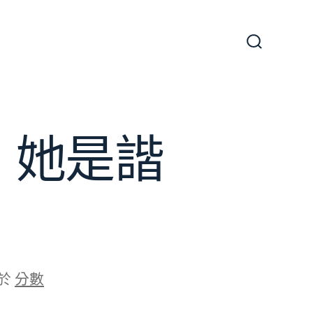
搜
尋
切
換
開
關
：她是諧
於
分數