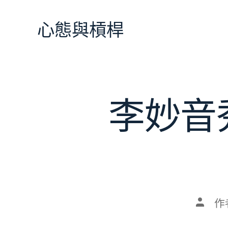
跳
至
心態與槓桿
主
要
內
容
李妙音
文
作
章
作