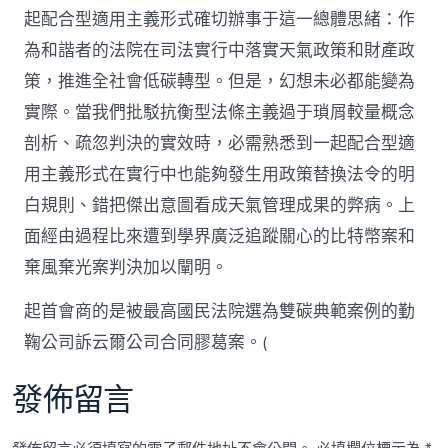
起配合型適用主義形式確切辦事于這一總體思緒：作
為和諧者的法院在司法實行中落實天氣政策和財產政
策，推進全社會低碳轉型。但是，幻想未必都能變為
實際。當我們批駁抗衡型法條主義過于瑣屑較量概念
剖析、疏忽判決的實效時，必需熟悉到一起配合型適
用主義形式在實行中也能夠發生用政策替換法令的明
白規則、錯把傑出意圖看成天氣管理成果的弊病。上
面經由過程比來遭到學界廣泛追蹤關心的比特幣案和
棄風棄光案判決加以闡明。
起首會商的是被最高國民法院選為雙碳典範案例的勤
鞠公司訴云爾公司合同膠葛案。(
發佈留言