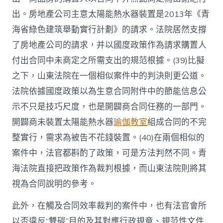
出。房地產公司主意太陽能熱水器裝置是2013年《青
海省綠色建筑舉動實行計劃》的請求。法院居然支撐
了房地產公司的請求，并以國度政策作為請求購置人
付出合同中未商定之所需支出的規范根據。(39)比擬
之下，山東法院在一個相似案件中的判決則更公道。
法院依據國度政策以為生意合同附件中的節能信息公
示不只是技巧尺度，也是開闢商合同任務的一部門。
開闢商未裝置太陽能熱水器
瑜伽教室
組成合同的不完
整實行，需求為被告不花錢裝置。(40)在兩個相似的
案件中，法官都斟酌了政策，可是方法判然不同。青
海法院直接把政策作為裁判根據，而山東法院則將其
視為合同說明的參考。
此外，在觸及合同效率裁判的案件中，也有法官會所
以否違反“雙碳”目的及其對應行政規章、規范性文件