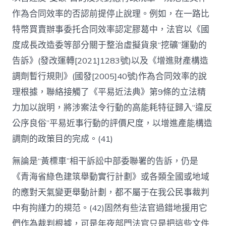
作為合同效率的否認前提停止說理。例如，在一路比
特幣買賣辦事委托合同效率認定膠葛中，法官以《國
度成長改造委等部分關于整治虛擬貨泉“挖礦”運動的
告訴》(發改運轉[2021]1283號)以及《增進財產構造
調劑暫行規則》(國發[2005]40號)作為合同效率的說
理根據，聯絡接觸了《平易近法典》第9條的立法精
力加以說明，將涉案法令行動的高能耗特征歸入“違反
公序良俗”平易近事行動的評價尺度，以增進產能構造
調劑的政策目的完成。(41)
無論是“黃標車”相干訴訟中部委聯署的告訴，仍是
《青海省綠色建筑舉動實行計劃》或各類全國或地域
的應對天氣變更舉動計劃，都不屬于在我公民事裁判
中有拘謹力的規范。(42)固然有些法官過錯地援用它
們作為裁判根據，可是年夜部門法官只是把這些文件