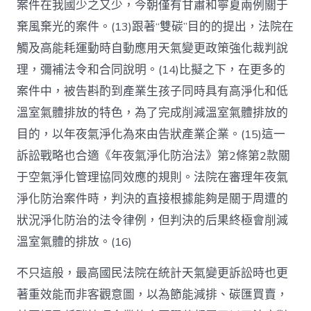
案件在我國少之又少，今朝僅有甘肅和寧夏兩例關于
棄風棄光的案件。(13)跟著“雙碳”目的的提出，法院在
觸及高能耗運動時自動應用天氣變更政策強化裁判說
理，彌補法令和合同說明。(14)比擬之下，在更多的
案件中，被告斟酌到產業生孩子同時具有高淨化和低
溫室氣體排放的特色，為了完成削減溫室氣體排放的
目的，以年夜氣淨化為來由告狀產業企業。(15)這一
訴訟戰略也合適《年夜氣淨化防治法》第2條第2款關
于空氣淨化管理協同效應的規則。法院在審理年夜氣
淨化防治案件時，判決的直接根據能夠是關于周遭的
狀況淨化防治的法令律例，但判決的后果終極會削減
溫室氣體的排放。(16)
不只這般，最高國民法院在統計天氣變更訴訟時也更
著重效能而非客觀意圖，以為節能減排、碳匯買賣，