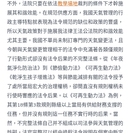
不外，法院只要在依法
教學場地
裁判的條件下才幹施
展其和諧效能。在規范供應方面，我國天氣管理的行
政主導特點就表現為法令規范的缺位和政策的豐盛，
所以天氣政策對于施展我法律王法公法院的和諧效能
尤其主要。我國不單尚未制訂專門的天氣變更法，且
今朝與天氣變更管理相干的法令中充滿著各類僅規則
了行動形式卻沒有法令后果的不完整法條。從《年夜
氣淨化防治法》到《節儉動力法》《可再生動力法》
《乾淨生孩子增進法》等與節能減排有關的法令授予
了處所當局宏大的治理權柄，卻簡直沒有規則權柄未
行使時響應的法令后果。以《可再生動力法》為例，
其第18條第3款規則縣級以上當局有供給財務支撐的
任務，但并沒有規則這一任務不實行時的后果。當
然，不完整法條自己并不組成以司法參與天氣管理的
妨礙，法官完整可以經由過程法令說明在個案中斷定