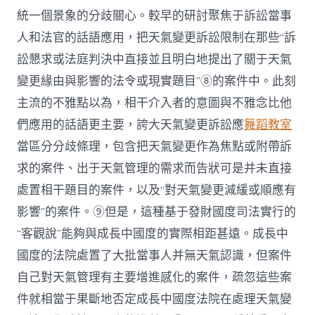
統一個景象的分歧關心。較早的研討聚焦于訴訟當事
人和法官的話語應用，把天氣變更訴訟限制在那些“訴
訟懇求或法庭判決中直接並且明白地提出了關于天氣
變更緣由與影響的法令或現實題目”⑧的案件中。此刻
主流的不雅點以為，相干介入者的意圖與不雅念比他
們應用的話語更主要，誇大天氣變更訴訟應
舞蹈教室
當區分分歧條理，包含把天氣變更作為焦點或附帶訴
求的案件、出于天氣管理的需求而告狀可是并未直接
處置相干題目的案件，以及“對天氣變更減緩或順應有
影響”的案件。⑨但是，這種基于發財國度司法實行的
“客觀說”能夠與成長中國度的實際相距甚遠。成長中
國度的法院處置了大批當事人并無天氣認識，但案件
自己對天氣管理有主要增進感化的案件，疏忽這些案
件就相當于果斷地否定成長中國度法院在處理天氣變