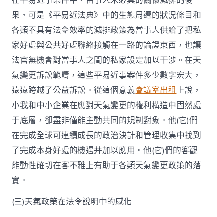
在平易近事案件中，當事人未必真的關懷減排的後
果，可是《平易近法典》中的生態周遭的狀況條目和
各類不具有法令效率的減排政策為當事人供給了把私
家好處與公共好處聯絡接觸在一路的論證東西，也讓
法官無機會對當事人之間的私家設定加以干涉。在天
氣變更訴訟範疇，這些平易近事案件多少數字宏大，
遠遠跨越了公益訴訟。從這個意義
會議室出租
上說，
小我和中小企業在應對天氣變更的權利構造中固然處
于底層，卻盡非僅能主動共同的規制對象。他(它)們
在完成全球可連續成長的政治決計和管理收集中找到
了完成本身好處的機遇并加以應用。他(它)們的客觀
能動性確切在客不雅上有助于各類天氣變更政策的落
實。
(三)天氣政策在法令說明中的感化