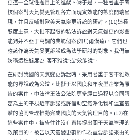
更這一全球性題目上的進獻。⑩于是，一種著重于考
核個案對天氣變更管理各方面現實效能的態度開端呈
現，并且反哺對歐美天氣變更訴訟的研討。(11)這種
態度主意，大批不起眼的私法訴訟對天氣變更的影響
能夠并不亞于高調的典範個案(如烏爾漢達)，它們也
應該作為天氣變更訴訟成為法學研討的對象。我們無
妨稱這種態度為“客不雅說”或“效能說”。
在研討我國的天氣變更訴訟時，采用著重于客不雅效
能的界說較為公道。比擬于以國度和年夜型企業為原
告的案件，中法律王法公法院更多經由過程以合同膠
葛為主的平易近事訴訟或許借助空氣淨化物和溫室氣
體的協同管理推動完成國度的天氣管理目的。(12)在
這些案件中，被告往往沒有直接提出關于天氣管理的
政策目的。被告以天氣變更斟酌作為重要訴訟來由的