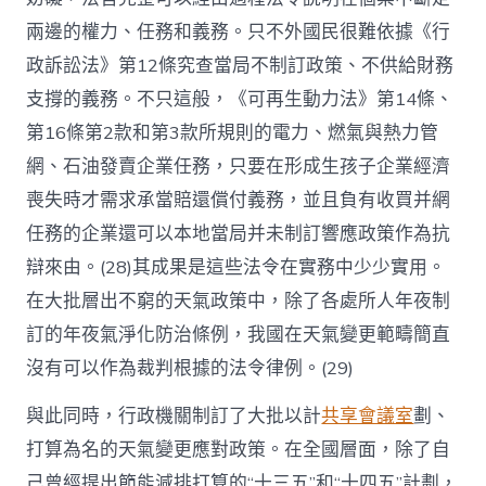
兩邊的權力、任務和義務。只不外國民很難依據《行
政訴訟法》第12條究查當局不制訂政策、不供給財務
支撐的義務。不只這般，《可再生動力法》第14條、
第16條第2款和第3款所規則的電力、燃氣與熱力管
網、石油發賣企業任務，只要在形成生孩子企業經濟
喪失時才需求承當賠還償付義務，並且負有收買并網
任務的企業還可以本地當局并未制訂響應政策作為抗
辯來由。(28)其成果是這些法令在實務中少少實用。
在大批層出不窮的天氣政策中，除了各處所人年夜制
訂的年夜氣淨化防治條例，我國在天氣變更範疇簡直
沒有可以作為裁判根據的法令律例。(29)
與此同時，行政機關制訂了大批以計
共享會議室
劃、
打算為名的天氣變更應對政策。在全國層面，除了自
己曾經提出節能減排打算的“十三五”和“十四五”計劃，