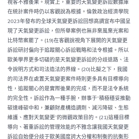
視客不雅後果。現實上，重要的天氣變更訴訟數據庫
在統計案件時仍以客觀說為根據。倫敦政治經濟學院
2023年發布的全球天氣變更訴訟回想高調宣布中國呈
現了天氣變更訴訟，但所舉案例也無非棄風棄光案和
比特幣案罷了。(19)在客觀說視角下展開的天氣變更
訴訟研討偏向于追蹤關心訴訟戰略和法令根據。所以
歐美學界更多切磋的是天氣變更訴訟的分歧退路、法
令說明方式和司法造法的界線。(20)比擬之下，我國
的司法界在處置天氣變更案件時則更多具有目標導向
性，追蹤關心的是實際後果的完成，而不是法令系統
的完全性。訴訟作為一種手腕，辦事于“積極穩妥推動
碳達峰碳中和，兼顧財產構造調劑、減污降碳、生態
維護、應對天氣變更”的微觀政策目的。(21)這種目標
導向、著重訴訟的管理效能的不雅念讓我國天氣變更
訴訟自始便分歧于歐美國度誇大分權和制衡的抗衡形