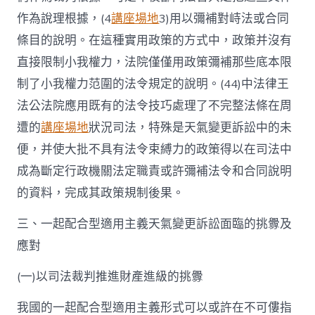
作為說理根據，(4
講座場地
3)用以彌補對峙法或合同
條目的說明。在這種實用政策的方式中，政策并沒有
直接限制小我權力，法院僅僅用政策彌補那些底本限
制了小我權力范圍的法令規定的說明。(44)中法律王
法公法院應用既有的法令技巧處理了不完整法條在周
遭的
講座場地
狀況司法，特殊是天氣變更訴訟中的未
便，并使大批不具有法令束縛力的政策得以在司法中
成為斷定行政機關法定職責或許彌補法令和合同說明
的資料，完成其政策規制後果。
三、一起配合型適用主義天氣變更訴訟面臨的挑釁及
應對
(一)以司法裁判推進財產進級的挑釁
我國的一起配合型適用主義形式可以或許在不可僂指