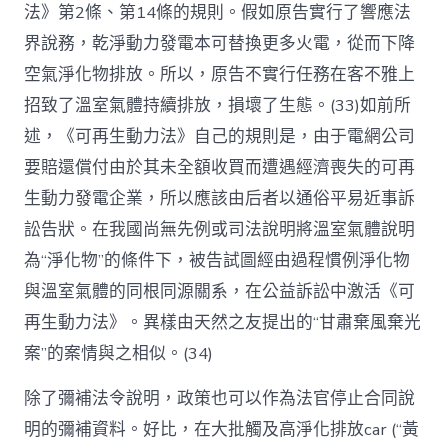
法》第2條、第14條的規則。假如原告實行了響應法
界說務，乾淨動力發電本可替換更多火電，從而下降
空氣淨化物排放。所以，原告不實行任務在客不雅上
招致了溫室氣體持續排放，損壞了生態。(33)如前所
述，《可再生動力法》自己的規則是，由于電網公司
要賠還償付由於其未全額收買而遭遇經濟喪失的可再
生動力發電企業，所以應該由后者以通俗平易近事訴
訟告狀。在我國尚無先例或司法說明將溫室氣體說明
為“淨化物”的條件下，被告試圖經由過程慣例淨化物
與溫室氣體的同根同源關系，在公益訴訟中激活《可
再生動力法》。異樣由天然之友提出的“甘肅棄風棄光
案”的案情與之相似。(34)
除了彌補法令說明，政策也可以作為法官停止合同說
明的彌補資料。好比，在大批觸及高淨化排放car (“黃