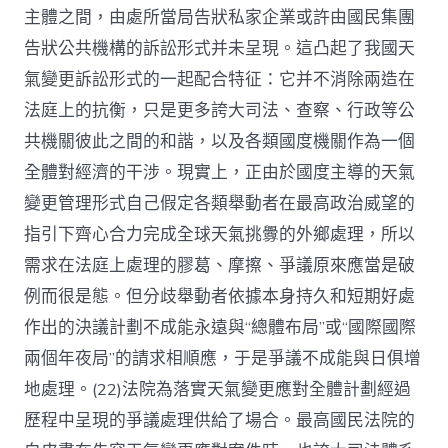
主體之間，由處所當局告狀私家企業或許由國民集團
告狀公共機構的訴訟形式并未呈現。這凸起了我國天
氣變更訴訟形式的一起配合特征：它并不消除兩造在
法庭上的抗衡，只是更多誇大司法、查察、行政等公
共機關彼此之間的和諧，以及各類國度機關作為一個
全體對經濟的干涉。現實上，正由於國度主導的天氣
變更管理形式自己假定各類舉動者在最高政治威望的
指引下齊心合力完成全球天氣挑釁的外鄉處理，所以
需求在法庭上處理的膠葛、摩擦、爭議原來應當是破
例而很是態。但分歧舉動者依據本身持久和短期好處
作出的決議計劃不成能永遠與“總體布局”或“國際國際
兩個年夜局”的請求相順應，于是爭議不成能與日俱增
地處理。(22)法院為落實天氣變更應對全體計劃經過
歷程中呈現的爭議處理供給了場合。最高國民法院的