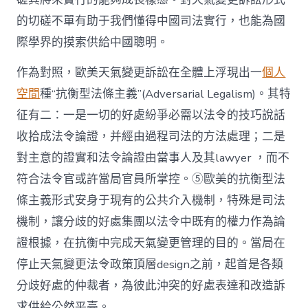
的切磋不單有助于我們懂得中國司法實行，也能為國
際學界的摸索供給中國聰明。
作為對照，歐美天氣變更訴訟在全體上浮現出一
個人
空間
種“抗衡型法條主義”(Adversarial Legalism)。其特
征有二：一是一切的好處紛爭必需以法令的技巧說話
收拾成法令論證，并經由過程司法的方法處理；二是
對主意的證實和法令論證由當事人及其lawyer ，而不
符合法令官或許當局官員所掌控。⑤歐美的抗衡型法
條主義形式安身于現有的公共介入機制，特殊是司法
機制，讓分歧的好處集團以法令中既有的權力作為論
證根據，在抗衡中完成天氣變更管理的目的。當局在
停止天氣變更法令政策頂層design之前，起首是各類
分歧好處的仲裁者，為彼此沖突的好處表達和改造訴
求供給公然平臺。