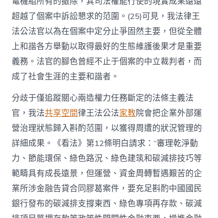
電機組所有的撤除，其司法權能行使的現實成果遠遠
超越了個案中訴訟懇求的范圍。(25)可見，我法律王
法公法官以為在個案中定分止爭固然主要，但從全體
上和諧各方舉動以取得最好的生態維護後果才是重要
義務。法官的腳色曾經不止于個案的中立裁判者，而
成了社會生涯的主要和諧者。
分歧于僅追蹤關心兩造權力任務斷定的法條主義法
官，我法
共享空間
律王法公法
家教
院會把企業外部運
營治理狀態歸入斟酌范圍，以獲得周遭的狀況管理的
詳細成果。《看法》第12條明白請求：“審理乾淨動
力、節能環保、綠色路況、綠色建筑和碳減排技巧等
範疇具有成長遠景，但運營、資金周轉暫遇艱苦的企
業所涉金融告貸合同膠葛案件，要充足斟酌中國國民
銀行發布的碳減排支撐東西、綠色專項再存款、碳減