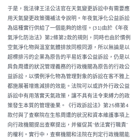
于是，我法律王法公法官在天氣變更訴訟中有需要應
用天氣變更政策彌補法令說明。年夜氣淨化公益訴訟
為這種實行供給了一個能夠的途徑。(31)由於《年夜
氣淨化防治法》第2條第2款的規則，同時也由於慣例
空氣淨化物與溫室氣體排放同根同源，所以無論是以
超標排污的企業為原告的平易近事公益訴訟，仍是以
肩負周遭的狀況管理義務的行政機關為原告的行政公
益訴訟，以慣例淨化物為管理對象的訴訟在客不雅上
都施展著增進減排的效能。法院可以或許外行政公益
訴訟中有用落實天氣政策，讓不具有法令束縛力的政
策發生本質的管理後果。《行政訴訟法》第25條第4
款付與了查察院在生態周遭的狀況和資本維護事項上
向行政機關提出查察提出，并催促其“依法實行職責”
的權利。實行中，查察機關和法院在判定行政機關能