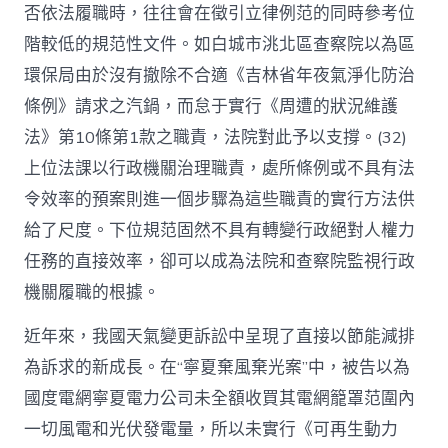
否依法履職時，往往會在徵引立律例范的同時參考位
階較低的規范性文件。如白城市洮北區查察院以為區
環保局由於沒有撤除不合適《吉林省年夜氣淨化防治
條例》請求之汽鍋，而怠于實行《周遭的狀況維護
法》第10條第1款之職責，法院對此予以支撐。(32)
上位法課以行政機關治理職責，處所條例或不具有法
令效率的預案則進一個步驟為這些職責的實行方法供
給了尺度。下位規范固然不具有轉變行政絕對人權力
任務的直接效率，卻可以成為法院和查察院監視行政
機關履職的根據。
近年來，我國天氣變更訴訟中呈現了直接以節能減排
為訴求的新成長。在“寧夏棄風棄光案”中，被告以為
國度電網寧夏電力公司未全額收買其電網籠罩范圍內
一切風電和光伏發電量，所以未實行《可再生動力