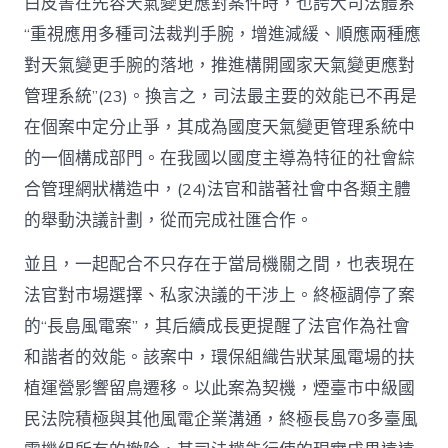
白皮書在先容天氣變更應對案件時，也誇大司法體系
“重視應用多種司法裁判手腕，增進減緩、順應兩種應
對天氣變更手腕的落地，推進構開國家天氣變更應對
管理系統”(23)。換言之，司法最主要的效能已不再是
在個案中定分止爭，其成為國度天氣變更管理系統中
的一個構成部門。在我國以國度主導為特征的社會綜
合管理網狀構造中，(24)法官和諧著社會中各類主體
的舉動決議計劃，從而完成社匯合作。
並且，一起配合不只存在于當局機關之間，也表現在
法官對市場選擇、私家決議的干涉上。終極調停了案
的“長島風電案”，其后續成長更提醒了法官作為社會
和諧者的效能。該案中，環保組織告狀某風電場的扶
植運營影響留鳥遷移。以此案為契機，煙臺市中級國
民法院積極與其他風電企業溝通，終極長島70多臺風