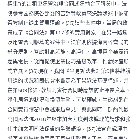
標車”)的出租車運營治理合同或運輸合同膠葛中，法
院參考國務院各部委的告訴等政策來決議涉案車輛能
否被制止從事貿易運輸。(35)這些案件中，當局的政
策成了《合同法》第117條的實用對象。在另一路觸
及用電合同膠葛的案件中，法官則依據海南省當局的
部分規則，答應對高耗能、高淨化、高揮霍企業履行
差異電價，從而促使企業技巧進級改革，推動財產形
式立異。(36)現在，我國《平易近法典》第9條將維護
周遭的狀況和節儉資本斷定為平易近法基礎準繩，并
在第509條第3款規則實行合同時應該防止揮霍資本、
淨化周遭的狀況和損壞生態。可以預感，生態斟酌在
合同實行膠葛中會越來越罕見。與此同時，斟酌到最
高國民法院2018年以來加大力度判決說理的請求和強
化生態文明司法保證的全體語境，(37)法官在說理中
必定會更積極地應用天氣變更政策。于是，不具有法