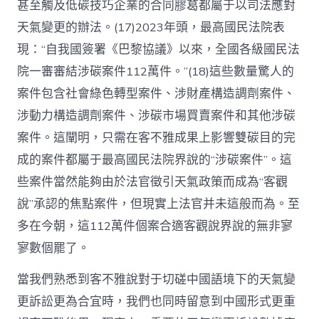
甚至觸及低碳技巧企業的合同膠葛都屬于以司法應對
天氣變更的辦法。(17)2023年頭，最高國民法院表
現：“自我國簽署《巴黎協議》以來，全國各級國民法
院一審審結涉碳案件112萬件。”(18)這些數量驚人的
案件包含社會綠色轉型案件、涉財產構造調劑案件、
涉動力構造調劑案件、涉碳市場買賣案件和其他涉碳
案件。這闡明，只需在客不雅成果上影響雙碳目的完
成的案件都屬于最高國民法院界說的“涉碳案件”。這
些案件當然能夠由於法官徵引天氣政策而成為“客觀
說”承認的焦點案件，但現實上法官并未這般而為。至
多在今朝，這112萬件個案合適客觀說界說的無非寥
寥數個罷了。
當我們熟悉到客不雅說對于切磋中國語境下的天氣變
更訴訟更為合宜時，我們也同時留意到中國形式更重