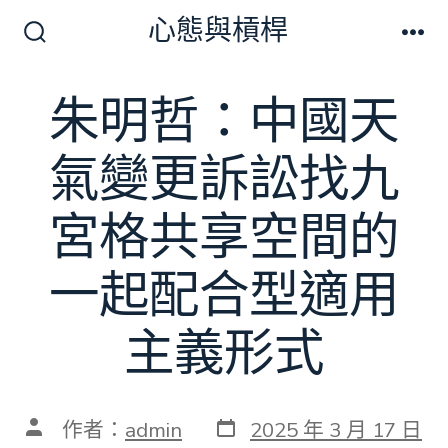
跳
心態與槓桿
至
搜
選
尋
單
主
切
朱明哲：中國天
要
換
開
內
關
氣變更訴訟找九
容
宮格共享空間的
一起配合型適用
主義形式
發
文
作者：
admin
2025 年 3 月 17 日
表
章