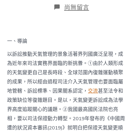
日
作
在
尚無留言
期
者
〈朱
明
哲：
中
國
一、導論
天
氣
變
以訴訟推動天氣管理的景象活著界列國廣泛呈現，成
更
為近年來司法實務界面臨的新挑釁。①由於人類形成
訴
訟
的天氣變更自己是長時段、全球范圍內復雜運動積聚
找
的成果，所以經由過程司法介入天氣管理也要面臨屬
九
宮
地管轄、訴訟標準、因果關系認定，
交流
甚至法令和
格
政策缺位等復雜題目。是以，天氣變更訴訟成為法學
共
享
界高度追蹤關心的議題。②我國最高國民法院也亮
空
相，要以司法保證動力轉型。2019年發布的《中國周
間
的
遭的狀況資本審訊(2019)》就明白把保證天氣變更順
一