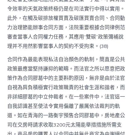
令效率的天氣政策終極仍是在司法實行中得以實用。
此外，在觸及碳排放權買賣及碳匯買賣合同、合同動
力治理節能辦事合同方面，法院重要根據合同律例范
審查當事人合同權力任務，其應用“雙碳”政策彌補說
理并不用然影響當事人的契約不受拘束。(38)
合同作為最能表現私法自治顏色的軌制，簡直是公共
政策最應當堅持謙抑的範疇。而法官之所以愿意把政
策作為合同膠葛中的主要斟酌原因，無非是由於法官
自視為肩負積極實行政策職責的社會生涯和諧者，而
非詳細膠葛的中立仲裁者。在一些案件中，法官這一
自我認識甚至使法令實用偏離了嚴厲依法裁判的軌
道。如在青海的一路衡宇預售合同膠葛中，房地產公
司在交房時請求收取3200元太陽能舉措措施所需支
出，商品房的購置人以合同中并無此商定為由謝絕付