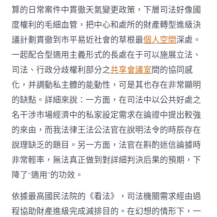
算的日常案件中貫徹天氣變更政策，下層司法好像國
度權利的毛細血管，把中心和處所的財產轉型進級決
議計劃貫徹到市平易近社會的草根最
個人空間
深處。
一起配合型適用主義形式的長處在于可以施展立法、
司法、行政分歧權利部分之
共享會議室
間的協同感
化，并調動私主體的能動性，可是其也存在非常顯明
的缺點。詳細來說：一方面，在司法中以公共好處之
名干涉市場經濟中的私家設定需求在論證中提出較強
的來由，而我法律王法公法官在說明法令的時辰存在
說理缺乏的題目。另一方面，法官在斟酌迷信論據時
非常輕率，無法真正做到對詳細判決后果的預期，下
降了“適用”的功效。
依據最高國民法院的《看法》，司法機關需求經由過
程協助財產進級完成減排目的。在幻想的情形下，一