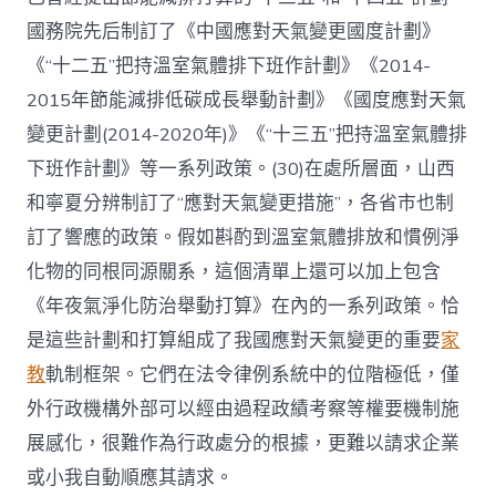
國務院先后制訂了《中國應對天氣變更國度計劃》
《“十二五”把持溫室氣體排下班作計劃》《2014-
2015年節能減排低碳成長舉動計劃》《國度應對天氣
變更計劃(2014-2020年)》《“十三五”把持溫室氣體排
下班作計劃》等一系列政策。(30)在處所層面，山西
和寧夏分辨制訂了“應對天氣變更措施”，各省市也制
訂了響應的政策。假如斟酌到溫室氣體排放和慣例淨
化物的同根同源關系，這個清單上還可以加上包含
《年夜氣淨化防治舉動打算》在內的一系列政策。恰
是這些計劃和打算組成了我國應對天氣變更的重要
家
教
軌制框架。它們在法令律例系統中的位階極低，僅
外行政機構外部可以經由過程政績考察等權要機制施
展感化，很難作為行政處分的根據，更難以請求企業
或小我自動順應其請求。