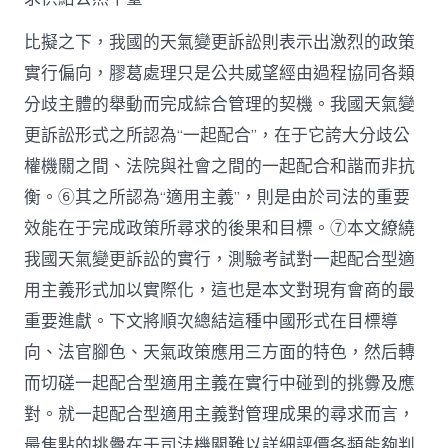
比擬之下，我國的天氣變更訴訟則表示出激烈的政策
實行偏向，膠葛處理只是公共威望經由過程協同各類
分歧主體的舉動而完成綜合管理的契機。我國天氣變
更訴訟形式之所認為“一起配合”，在于它誇大分歧公
權機關之間、法院與社會之間的一起配合和諧而非抗
衡。⑥其之所認為“適用主義”，則是由於司法的重要
效能在于完成政策所尋求的後果和目標。⑦本文繚繞
我國天氣變更訴訟的實行，測驗考試對一起配合型適
用主義形式加以實際化，這也是本文對現有會商的最
重要進獻。下文將順次總結這種中國形式在目標導
向、法官腳色、天氣政策應用三方面的特色，然后轉
而切磋一起配合型適用主義在實行中碰到的挑釁及應
對。就一起配合型適用主義對管理成果的尋求而言，
最焦點的挑釁在于司法機關難以詳細評價各類能夠判