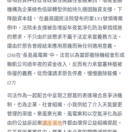
排項目質押存款等政策性開闢性金融東西，增進金融
機構為企業綠色低碳轉型供給持久穩固融資支撐，下
降融資本錢。”在最高國民法院發布的第131號領導案
例中，法院未支撐被告增設年夜氣淨化防治舉措措施
的懇求，不只由於該懇求不屬于法定承當義務方法，
還由於原告曾經結束應用原廠而無任何適用意義。
(26)在“長島風電案”中，法官以為當即撤除機組會形成
聯凱公司過年夜的資金收入，反而有力承當叢林植被
恢復的義務，從而僅請求原告停產，慢慢撤除裝備。
(27)
司法作為一起配合中呈現之膠葛的表達場合息爭決機
制，也為企業、社會組織、小我供給了介入天氣變更
管理的渠道。棄風棄光案、風電案和以空氣淨化為訴
由的公益訴訟案
講座場地
件都由環保公益組織提起。