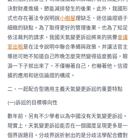
決對財產進級、節能減排發生的後果。此外，我國形
式也存在著法令說明說
小樹屋
理缺乏、迷信論證過于
細緻的缺點。為了取得更好的管理後果，也為了知足
依法裁判的請求，我國天氣變更訴訟將來的挑釁
會議
室出租
是在法令說明中聯合準繩與政策，并讓法官主
導迷可她不知道自己昨晚怎麼突然變得這麼脆弱，眼
淚一下子就出來了，不僅嚇著自己，也嚇著他。信證
據的應用和迷信論證的構成。
二、一起配合型適用主義天氣變更訴訟的重要特點
(一)訴訟的目標導向性
數年前，另有不少學者以為中國沒有天氣變更訴訟。
現實上，天氣變更訴訟能否在一個國度呈現更多是一
個界說題目。分歧界說折射出的是分歧法學配合體對