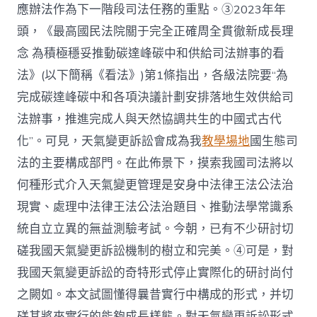
起
應辦法作為下一階段司法任務的重點。③2023年年
配
頭，《最高國民法院關于完全正確周全貫徹新成長理
合
型
念 為積極穩妥推動碳達峰碳中和供給司法辦事的看
適
法》(以下簡稱《看法》)第1條指出，各級法院要“為
用
主
完成碳達峰碳中和各項決議計劃安排落地生效供給司
義
法辦事，推進完成人與天然協調共生的中國式古代
形
式〉
化”。可見，天氣變更訴訟會成為我
教學場地
國生態司
中
法的主要構成部門。在此佈景下，摸索我國司法將以
何種形式介入天氣變更管理是安身中法律王法公法治
現實、處理中法律王法公法治題目、推動法學常識系
統自立立異的無益測驗考試。今朝，已有不少研討切
磋我國天氣變更訴訟機制的樹立和完美。④可是，對
我國天氣變更訴訟的奇特形式停止實際化的研討尚付
之闕如。本文試圖懂得曩昔實行中構成的形式，并切
磋其將來實行的能夠成長樣態。對天氣變更訴訟形式