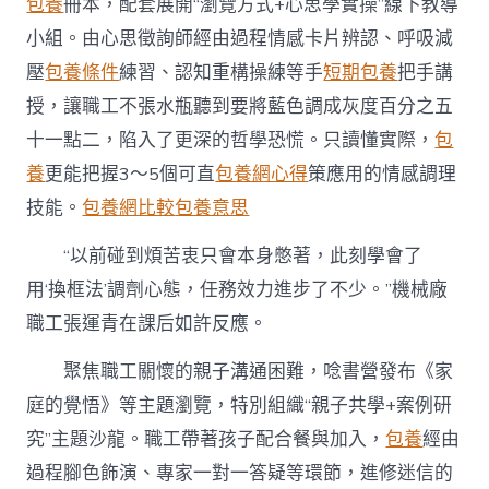
包養
冊本，配套展開“瀏覽方式+心思學實操”線下教導
小組。由心思徵詢師經由過程情感卡片辨認、呼吸減
壓
包養條件
練習、認知重構操練等手
短期包養
把手講
授，讓職工不張水瓶聽到要將藍色調成灰度百分之五
十一點二，陷入了更深的哲學恐慌。只讀懂實際，
包
養
更能把握3～5個可直
包養網心得
策應用的情感調理
技能。
包養網比較
包養意思
“以前碰到煩苦衷只會本身憋著，此刻學會了
用‘換框法’調劑心態，任務效力進步了不少。”機械廠
職工張運青在課后如許反應。
聚焦職工關懷的親子溝通困難，唸書營發布《家
庭的覺悟》等主題瀏覽，特別組織“親子共學+案例研
究”主題沙龍。職工帶著孩子配合餐與加入，
包養
經由
過程腳色飾演、專家一對一答疑等環節，進修迷信的