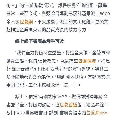
衡。」的“三維聯動”形式，讓書噴鼻佈滿班組、融進
日常。截至今朝，各類唸書運動已累計籠罩職工8000
余人次
包養網
，不只滋養了職工的文明底蘊，更凝集
起推進企業高東西的品質成長的精力協力。
線上線下書噴鼻觸手可及
“我們盡力打破時空壁壘，打造全天候、全籠罩的
瀏覽生態。保持‘便捷為先、氣氛為重
包養情婦
’，構建
起‘線上云端+線下陣地’雙軌并行的實行系統，讓職工
隨時隨地都與瀏覽為伴。”談起陣地扶植，首鋼礦業黨
委副書記、工會主席姚永浦一五一十。
線上，依托“首礦之家”APP、微信群搭建專屬唸
書營平臺，打破功課區、班
包養管道
組、地區界線。
緊扣“4·23世界唸書日”謀劃“書噴鼻提素踏
包養網ppt