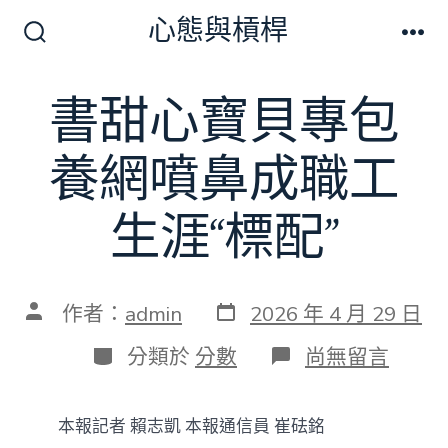
跳
心態與槓桿
至
搜
選
尋
單
主
切
書甜心寶貝專包
要
換
開
內
關
養網噴鼻成職工
容
生涯“標配”
發
文
作者：
admin
2026 年 4 月 29 日
表
章
日
作
分
在
分類於
分數
尚無留言
期
者
類
〈書
甜
心
本報記者 賴志凱 本報通信員 崔砝銘
寶