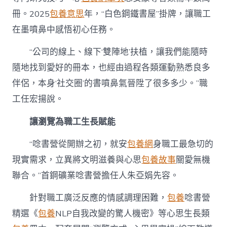
冊。2025
包養意思
年，“白色鋼鐵書屋”掛牌，讓職工
在墨噴鼻中感悟初心任務。
“公司的線上、線下‘雙陣地’扶植，讓我們能隨時
隨地找到愛好的冊本，也經由過程各類運動熟悉良多
伴侶，本身‘社交圈’的書噴鼻氣晉陞了很多多少。”職
工任宏揚說。
讓瀏覽為職工生長賦能
“唸書營從開辦之初，就安
包養網
身職工最急切的
現實需求，立異將文明滋養與心思
包養故事
關愛無機
聯合。”首鋼礦業唸書營擔任人朱亞娟先容。
針對職工廣泛反應的情感調理困難，
包養
唸書營
精選《
包養
NLP自我改變的驚人機密》等心思生長類