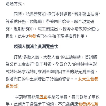
溝通方式。
同時，唸書營緊扣“極低本錢運轉”“智能礦山扶植”
等重點任務，領導職工帶著題目唸書、聯合現實研
究。近期研究中，職工們提出12條降本增效的公道化
提出，此中3
包養
條已在生孩子現場推行利用。
領讀人撲滅全員瀏覽熱忱
打破“多數人讀、大都人看”的主動局勢，首鋼礦
業公司工會奉行“骨干引領、全員介入”的共建共享形
式她迅速拿起她用來測量咖啡因含量的激光測量儀，
對著門口的牛土豪發出了冷酷的警告。。
女大生包養
俱樂部
“以前唸書都是
包養
本身悶頭看，看完就忘了年夜
半，此刻有了身邊骨干領讀，不只能疾速
包養網推薦