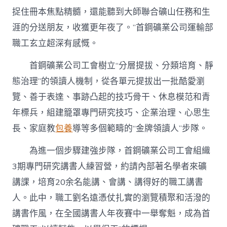
捉住冊本焦點精髓，還能聽到大師聯合礦山任務和生
涯的分送朋友，收獲更年夜了。”首鋼礦業公司運輸部
職工玄立超深有感慨。
首鋼礦業公司工會樹立“分層提拔、分類培育、靜
態治理”的領讀人機制，從各單元提拔出一批酷愛瀏
覽、善于表達、事跡凸起的技巧骨干、休息模范和青
年標兵，組建籠罩專門研究技巧、企業治理、心思生
長、家庭教
包養
導等多個範疇的“金牌領讀人”步隊。
為進一個步驟建強步隊，首鋼礦業公司工會組織
3期專門研究講書人練習營，約請內部著名學者來礦
講課，培育20余名能講、會講、講得好的職工講書
人。此中，職工劉名遠憑仗扎實的瀏覽積聚和活潑的
講書作風，在全國講書人年夜賽中一舉奪魁，成為首