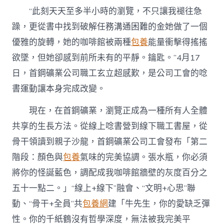
貝
“此刻天天至多半小時的瀏覽，不只讓我褪往急
專
包
躁，更從書中找到破解任務溝通困難的金她做了一個
養
優雅的旋轉，她的咖啡館被兩種
包養
能量衝擊得搖搖
網
噴
欲墜，但她卻感到前所未有的平靜。鑰匙。”4月17
鼻
成
日，首鋼礦業公司職工玄立超感歎，是公司工會的唸
職
書運動讓本身完成改變。
工
生
現在，在首鋼礦業，瀏覽正成為一種所有人全體
涯
“標
共享的生長方法。從線上唸書營到線下職工書屋，從
配”〉
骨干領讀到親子沙龍，首鋼礦業公司工會發布「第二
中
階段：顏色與
包養
氣味的完美協調。張水瓶，你必須
將你的怪誕藍色，調配成我咖啡館牆壁的灰度百分之
五十一點二。」“線上+線下”融會、“文明+心思”聯
動、“骨干+全員”共
包養網
建「牛先生，你的愛缺乏彈
性。你的千紙鶴沒有哲學深度，無法被我完美平