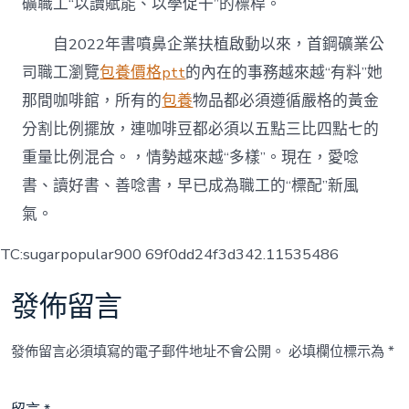
礦職工“以讀賦能、以學促干”的標桿。
自2022年書噴鼻企業扶植啟動以來，首鋼礦業公
司職工瀏覽
包養價格ptt
的內在的事務越來越“有料”她
那間咖啡館，所有的
包養
物品都必須遵循嚴格的黃金
分割比例擺放，連咖啡豆都必須以五點三比四點七的
重量比例混合。，情勢越來越“多樣”。現在，愛唸
書、讀好書、善唸書，早已成為職工的“標配”新風
氣。
TC:sugarpopular900 69f0dd24f3d342.11535486
發佈留言
發佈留言必須填寫的電子郵件地址不會公開。
必填欄位標示為
*