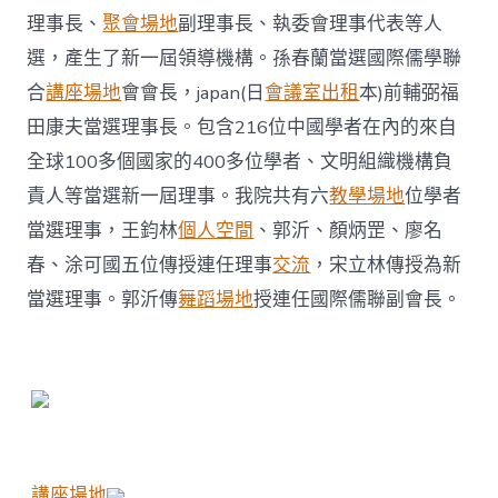
當
理事長、
聚會場地
副理事長、執委會理事代表等人
選
副
選，產生了新一屆領導機構。孫春蘭當選國際儒學聯
會
長〉
合
講座場地
會會長，japan(日
會議室出租
本)前輔弼福
中
田康夫當選理事長。包含216位中國學者在內的來自
全球100多個國家的400多位學者、文明組織機構負
責人等當選新一屆理事。我院共有六
教學場地
位學者
當選理事，王鈞林
個人空間
、郭沂、顏炳罡、廖名
春、涂可國五位傳授連任理事
交流
，宋立林傳授為新
當選理事。郭沂傳
舞蹈場地
授連任國際儒聯副會長。
講座場地