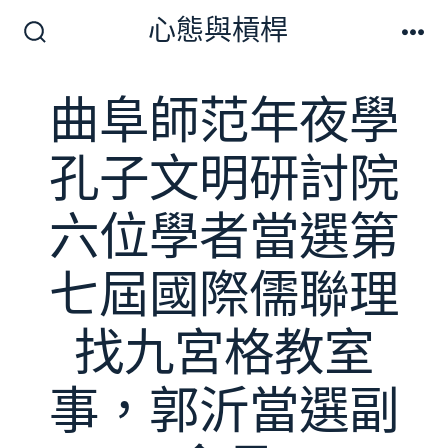
跳
心態與槓桿
至
搜
選
尋
單
主
切
曲阜師范年夜學
要
換
開
內
關
孔子文明研討院
容
六位學者當選第
七屆國際儒聯理
找九宮格教室
事，郭沂當選副