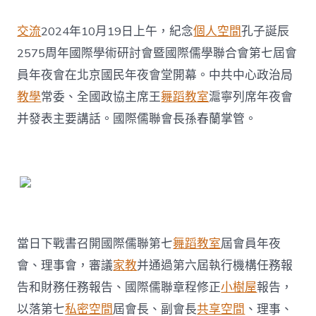
位
學
交流
2024年10月19日上午，紀念
個人空間
孔子誕辰
者
當
2575周年國際學術研討會暨國際儒學聯合會第七屆會
選
員年夜會在北京國民年夜會堂開幕。中共中心政治局
第
七
教學
常委、全國政協主席王
舞蹈教室
滬寧列席年夜會
屆
并發表主要講話。國際儒聯會長孫春蘭掌管。
國
際
儒
聯
理
找
九
宮
格
當日下戰書召開國際儒聯第七
舞蹈教室
屆會員年夜
教
室
會、理事會，審議
家教
并通過第六屆執行機構任務報
事，
告和財務任務報告、國際儒聯章程修正
小樹屋
報告，
郭
沂
以落第七
私密空間
屆會長、副會長
共享空間
、理事、