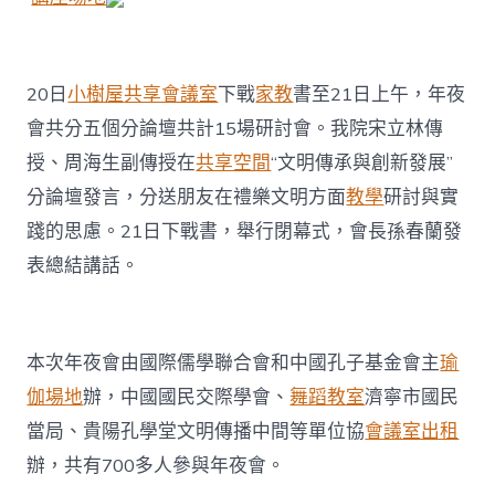
20日
小樹屋
共享會議室
下戰
家教
書至21日上午，年夜
會共分五個分論壇共計15場研討會。我院宋立林傳
授、周海生副傳授在
共享空間
“文明傳承與創新發展”
分論壇發言，分送朋友在禮樂文明方面
教學
研討與實
踐的思慮。21日下戰書，舉行閉幕式，會長孫春蘭發
表總結講話。
本次年夜會由國際儒學聯合會和中國孔子基金會主
瑜
伽場地
辦，中國國民交際學會、
舞蹈教室
濟寧市國民
當局、貴陽孔學堂文明傳播中間等單位協
會議室出租
辦，共有700多人參與年夜會。