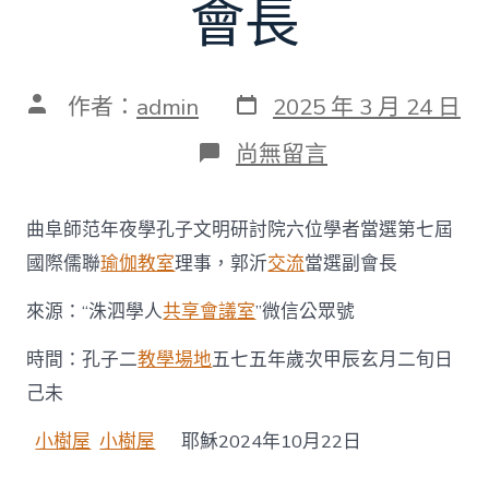
會長
發
文
作者：
admin
2025 年 3 月 24 日
表
章
日
作
在
尚無留言
期
者
〈曲
阜
師
曲阜師范年夜學孔子文明研討院六位學者當選第七屆
范
年
國際儒聯
瑜伽教室
理事，郭沂
交流
當選副會長
夜
學
來源：“洙泗學人
共享會議室
”微信公眾號
孔
子
時間：孔子二
教學場地
五七五年歲次甲辰玄月二旬日
文
明
己未
研
討
小樹屋
小樹屋
耶穌2024年10月22日
院
六