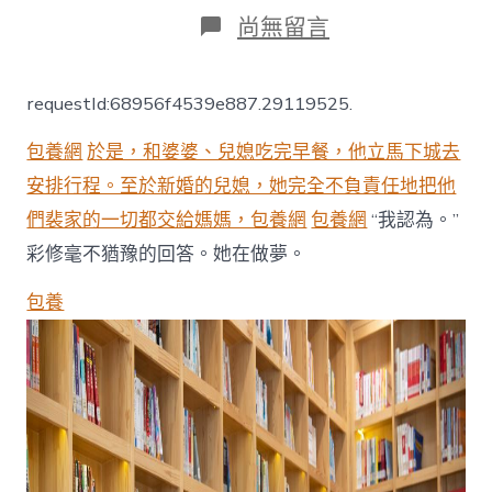
日
作
在
尚無留言
期
者
〈暑
期
托
requestId:68956f4539e887.29119525.
管
讓
包養網
於是，和婆婆、兒媳吃完早餐，他立馬下城去
愛
無
安排行程。至於新婚的兒媳，她完全不負責任地把他
憂
們裴家的一切都交給媽媽，包養網
包養網
“我認為。”
_
中
彩修毫不猶豫的回答。她在做夢。
國
村
包養
落
復
興
在
線
_
國
度
村