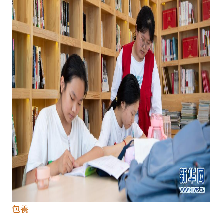
台
包
養
經
驗
落
復
興
信
息
門
戶〉
中
包養