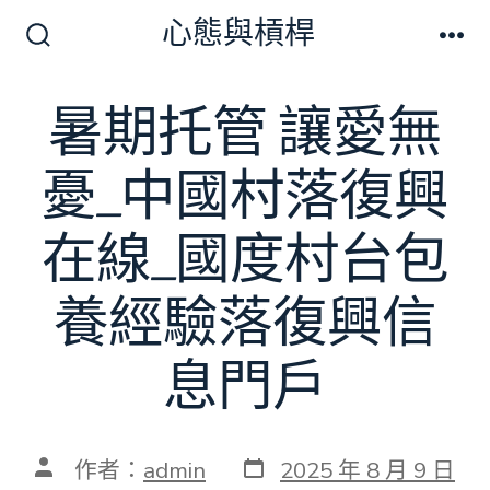
跳
心態與槓桿
至
搜
選
尋
單
主
切
暑期托管 讓愛無
要
換
開
內
關
憂_中國村落復興
容
在線_國度村台包
養經驗落復興信
息門戶
發
文
作者：
admin
2025 年 8 月 9 日
表
章