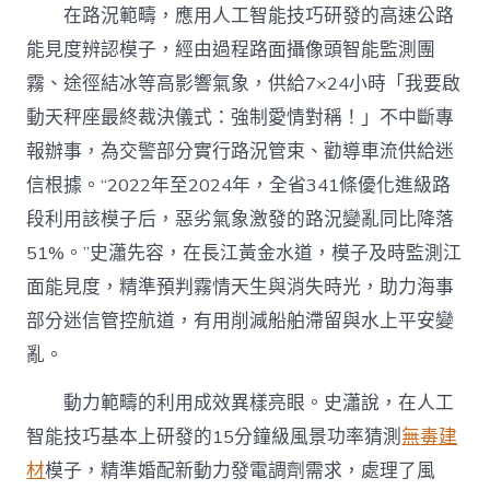
在路況範疇，應用人工智能技巧研發的高速公路
能見度辨認模子，經由過程路面攝像頭智能監測團
霧、途徑結冰等高影響氣象，供給7×24小時「我要啟
動天秤座最終裁決儀式：強制愛情對稱！」不中斷專
報辦事，為交警部分實行路況管束、勸導車流供給迷
信根據。“2022年至2024年，全省341條優化進級路
段利用該模子后，惡劣氣象激發的路況變亂同比降落
51%。”史瀟先容，在長江黃金水道，模子及時監測江
面能見度，精準預判霧情天生與消失時光，助力海事
部分迷信管控航道，有用削減船舶滯留與水上平安變
亂。
動力範疇的利用成效異樣亮眼。史瀟說，在人工
智能技巧基本上研發的15分鐘級風景功率猜測
無毒建
材
模子，精準婚配新動力發電調劑需求，處理了風