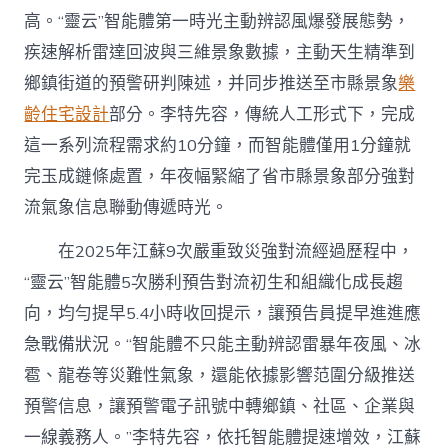
高。“靈云”智能體第一時光主動辨認風爆發展態勢，
疾速解析雷達回波與三維景象數據，主動天生精準到
鄉鎮街道的預警研判陳述，并同步推送至市縣景象
樂
齡住宅設計
部分。李特先容，傳統人工形式下，完成
這一系列流程需求約10分鐘，而智能體僅用1分鐘就
完玉成鏈條處置，年夜幅緊縮了省市縣景象部分強對
流氣象信息聯動傳遞時光。
在2025年江蘇9次嚴重致災強對流經過歷程中，
“靈云”智能體5次勝利預告對流初生和組織化成長趨
向，均勻提早5.4小時收回提示，讓預告員提早進進應
急戰備狀況。“智能體不只能主動辨認雷暴年夜風、冰
雹、龍卷等災難性氣象，還能依據影響范圍分級推送
預警信息，讓預警電子訊號中轉鄉鎮、社區、企業與
一線義務人。”李特先容，依托智能體提速增效，
江蘇