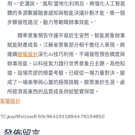
用。”史瀟說，“‘風和’當地化利用后，將強化人工智能
體的多源數據融會感知與智能決議計劃才能，進一個
步驟晉陞路況、動力等範疇辦事效能。”
精準景象預告守護平易近生安然，智能景象辦事
賦能財產成長。江蘇省景象部分相干擔任人表現，將
連續
遊艇設計
深化AI技巧利用，不竭晉陞預告精度與
辦事效能，以科技氣力踐行世界景象日主題，為他知
道，這場荒謬的戀愛考驗，已經從一場力量對決，變
成了一場美學與心靈的極限挑戰。群眾美妙生涯、處
所經濟高東西的品質成長供給堅實保證。
客變設計
TC:jiuyi9follow8 69c96419318844.78194850
發佈留言