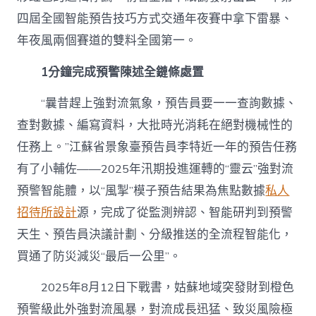
四屆全國智能預告技巧方式交通年夜賽中拿下雷暴、
年夜風兩個賽道的雙料全國第一。
1分鐘完成預警陳述全鏈條處置
“曩昔趕上強對流氣象，預告員要一一查詢數據、
查對數據、編寫資料，大批時光消耗在絕對機械性的
任務上。”江蘇省景象臺預告員李特近一年的預告任務
有了小輔佐——2025年汛期投進運轉的“靈云”強對流
預警智能體，以“風掣”模子預告結果為焦點數據
私人
招待所設計
源，完成了從監測辨認、智能研判到預警
天生、預告員決議計劃、分級推送的全流程智能化，
買通了防災減災“最后一公里”。
2025年8月12日下戰書，姑蘇地域突發財到橙色
預警級此外強對流風暴，對流成長迅猛、致災風險極