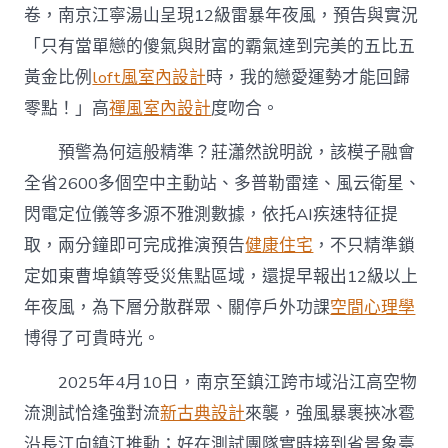
卷，南京江寧湯山呈現12級雷暴年夜風，預告與實況
「只有當單戀的傻氣與財富的霸氣達到完美的五比五
黃金比例
loft風室內設計
時，我的戀愛運勢才能回歸
零點！」高
禪風室內設計
度吻合。
預警為何這般精準？莊瀟然說明說，該模子融會
全省2600多個空中主動站、多普勒雷達、風云衛星、
閃電定位儀等多源不雅測數據，依托AI疾速特征提
取，兩分鐘即可完成推演預告
健康住宅
，不只精準鎖
定如東曹埠鎮等受災焦點區域，還提早報出12級以上
年夜風，為下層分散群眾、關停戶外功課
空間心理學
博得了可貴時光。
2025年4月10日，南京至鎮江跨市域沿江高空物
流測試恰逢強對流
新古典設計
來襲，強風暴裹挾冰雹
沿長江向鎮江推動；好在測試團隊實時接到省景象臺