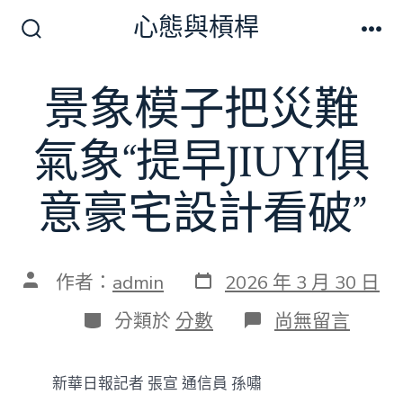
跳
心態與槓桿
至
搜
選
尋
單
主
切
景象模子把災難
要
換
開
內
關
氣象“提早JIUYI俱
容
意豪宅設計看破”
發
文
作者：
admin
2026 年 3 月 30 日
表
章
日
作
分
在
分類於
分數
尚無留言
期
者
類
〈景
象
模
新華日報記者 張宣 通信員 孫嘯
子