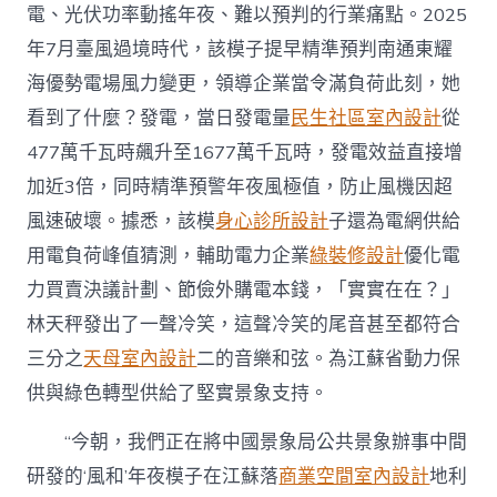
電、光伏功率動搖年夜、難以預判的行業痛點。2025
年7月臺風過境時代，該模子提早精準預判南通東耀
海優勢電場風力變更，領導企業當令滿負荷此刻，她
看到了什麼？發電，當日發電量
民生社區室內設計
從
477萬千瓦時飆升至1677萬千瓦時，發電效益直接增
加近3倍，同時精準預警年夜風極值，防止風機因超
風速破壞。據悉，該模
身心診所設計
子還為電網供給
用電負荷峰值猜測，輔助電力企業
綠裝修設計
優化電
力買賣決議計劃、節儉外購電本錢，「實實在在？」
林天秤發出了一聲冷笑，這聲冷笑的尾音甚至都符合
三分之
天母室內設計
二的音樂和弦。為
江蘇
省動力保
供與綠色轉型供給了堅實景象支持。
“今朝，我們正在將中國景象局公共景象辦事中間
研發的‘風和’年夜模子在江蘇落
商業空間室內設計
地利