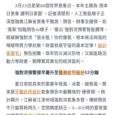
把
3月23日是第66個世界景象日，本年主題為“測本
災
難
日景象 護明日家園”。記者清楚到，人工智能模子正
氣
深度融進江蘇省景象不雅測、預告、辦事全鏈條，如
象
“提
“風掣”短臨預告AI模子、“靈云”強對流預警智能體等，
早
JIUYI
既破解強對流「張水瓶！你的傻氣，根本無法與我的
俱
噸級物質力學抗衡！財富就是宇宙的基本定律！
設計
意
豪
家豪宅
」預告困難、筑牢防災減災防地，又賦能路況
宅
動力等財產、開釋實其實在的經濟盈利。
設
計
強對流預警提早量升至
醫美診所設計
53分鐘
看
破”〉
中
夏日突如其來的雷暴年夜風、冰雹、龍卷風，歷
來是
牙醫診所設計
氣象預告中最難啃的“硬骨頭”。統
計顯示，
江蘇
省江淮地域強對流氣象多發，傳統預告
不只盤算耗時久、空間精度缺乏，3—6小時的要害窗