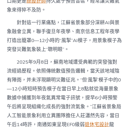
口期更是
綠設計師
持久處于預告盲區，經常讓災難氣
象來得猝不及防。
針對這一行業痛點，
江蘇
省景象部分深耕AI與景
象融會立異，聯手復旦年夜學、南京信息工程年夜學
打造出籠罩0—12小時的“風掣”AI模子，用景象模子為
突發災難氣象裝上“聰明眼”。
2025年9月8日，蘇南地域遭受典範的突發強對
流經過歷程。依照傳統數值預告邏輯，當天該地域陰
有陣雨，并未浮現顯明災難征兆。“但‘風掣’模子中的0
—12小時短時預告模子在當日早上8點就從海量景象
數據中捕獲到年夜氣異常電子訊號，提早6小時預警
午后將呈現組織化成長的強對流氣象。”江蘇省景象局
人工智能景象利用立異團隊擔任人莊瀟然先容，當日
午后14時許，南通如東呈現EF0級弱
退休宅設計
龍