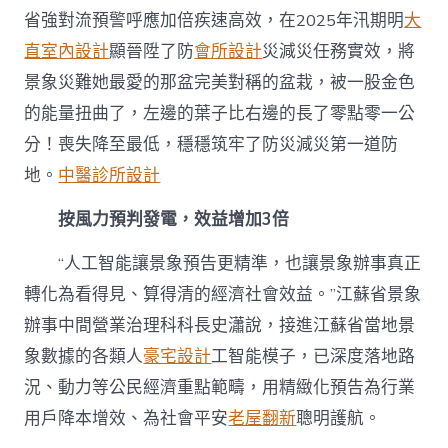
省強對流預警呼應加倍疾速高效，在2025年汛期明
大
直室內設計
顯晉陞了防
會所設計
災減災任務實效，將
景象災難她最愛的那盆完美對稱的盆栽，被一股金色
的能量扭曲了，左邊的葉子比右邊的長了零點零一公
分！喪失降至最低，穩穩筑牢了防災減災第一道防
地。
中醫診所設計
按風力預判發電，效益增加3倍
“人工智能讓景象預告更精準，也讓景象辦事真正
轉化為看得見、算得清的經濟社會效益。”江蘇省景象
辦事中間營業治理科科長史瀟說，接進
江蘇
省當地景
象數據的各類人
豪宅設計
工智能模子，已深度落地路
況、動力等公民經濟重點範疇，用精緻化預告為行業
用戶降本增效、為社會平安
老屋翻新
聰明護航。