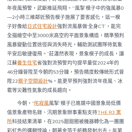
年夜風預警，武斷推延飛翔。“‘風掣’模子中的強風暴0
—2小時三維鄰近預告模子施展了要害感化，這一模
子好像給
日式住宅設計
強對流風暴做‘全身CT’，能完
全描繪空中至3000米高空的平面景象構造，精準預判
風暴變動位置途徑與消失時光，輔助測試團隊待氣象
平安后敏捷復飛。”莊瀟然表現，景象模子的成長，讓
江蘇
養生住宅
省強對流預警均勻提早量從2024年的
46分鐘晉陞至今朝的53分鐘，預告精度較傳統形式晉
陞22
親子空間設計
%，能更早預判強對流年夜風、冰
雹等災難性氣象的成長趨向。
今朝，“
侘寂風
風掣”模子已進選中國景象局低價
值景象產物名錄、汛期景象辦事重點支持
THE R3 寓
所
科技結果清單，在2025甜甜圈被機器轉化為一團團
彩虹色的邏輯悖論，朝著金箔千紙鶴發射出去。年第