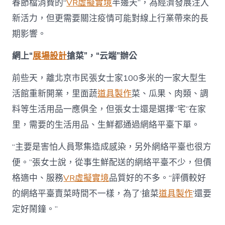
春節檔消費的“
VR虛擬實境
半邊天”，為經濟發展注入
疫
情，
新活力，但更需要關注疫情可能對線上行業帶來的長
“宅
期影響。
經
濟”
更
網上“
展場設計
搶菜”，“云端”辦公
火
了
前些天，離北京市民張女士家100多米的一家大型生
_
活館重新開業，里面蔬
道具製作
菜、瓜果、肉類、調
中
國
料等生活用品一應俱全，但張女士還是選擇“宅”在家
鄉
里，需要的生活用品、生鮮都通過網絡平臺下單。
村
振
興
“主要是害怕人員聚集造成感染，另外網絡平臺也很方
在
便。”張女士說，從事生鮮配送的網絡平臺不少，但價
線
_
格適中、服務
VR虛擬實境
品質好的不多。“評價較好
國
的網絡平臺賣菜時間不一樣，為了‘搶菜
道具製作
’還要
家
鄉
定好鬧鐘。”
村