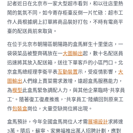
振
記者近日在北京市一家大型超市看到，和以往店里熱
興
信
鬧的氣氛不同，如今寄存柜臺反倒一片忙碌：超市工
息
作人員根據網上訂單將商品裝好打包，不時有電商平
門
戶〉
臺的配送員前來取貨。
中
在位于北京市朝陽區朝陽路的盒馬鮮生十里堡店，一
袋袋菜品被整齊碼放在一
大圖輸出
起，數十名配送員
迅速將其放入配送箱，送往下單客戶的小區門口。北
京盒馬總經理李衛平表
互動裝置
示，受疫情影響，
大
圖輸出
人們線上賣菜需求激增，遠超盒馬服務能力，
為
模型
此盒馬緊急調配人力，與其他企業臨時“共享員
工”。隨著復工復產推進，“共享員工”陸續回到原來工
作
包裝盒
崗位，大量空缺崗位將出現。
盒馬預計，今年全國盒馬崗位人才需
展場設計
求將達
3萬。隨后，蘇寧、家樂福推出萬人招聘計劃，應對