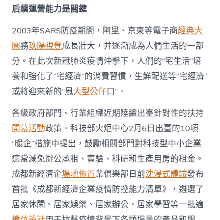
后續運營能力是關鍵
2003年SARS防疫期間，阿里、京東等電子商
經典大
圖
務
玖陽視覺
成長壯大，并逐漸成為人們生活的一部
分。在此次新冠肺炎疫情沖擊下，人們的“宅生活”培
養和強化了“宅經濟”的消費習慣，生鮮配送等“宅經濟”
或將迎來新的“風
大型公仔
口”。
各級政府部門、行業組織近期陸續出臺針對性的扶持
開幕活動
政策。科技部火炬中心2月6日出臺的10項
“暖企”措施中提出，鼓勵相關部門對科技型中小企業
適當減免辦公承租、實驗、科研和生產用房的租金。
成都新經濟企
場地佈置
業俱樂部日前
沈浸式體驗
發布
首批《成都新經濟企業疫情防控能力清單》，遴選了
居家休閑、居家娛樂、居家辦公、居家學習等一批適
攤位設計
用于抗擊疫情背景下各類場景的產品和服