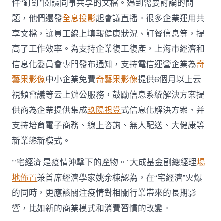
件“釘釘”閱讀同事共享的文檔。遇到需要討論的問
題，他們還發
全息投影
起會議直播。很多企業運用共
享文檔，讓員工線上填報健康狀況、訂餐信息等，提
高了工作效率。為支持企業復工復產，上海市經濟和
信息化委員會專門發布通知，支持電信運營企業為
奇
藝果影像
中小企業免費
奇藝果影像
提供6個月以上云
視頻會議等云上辦公服務，鼓勵信息系統解決方案提
供商為企業提供集成
玖陽視覺
式信息化解決方案，并
支持培育電子商務、線上咨詢、無人配送、大健康等
新業態新模式。
“‘宅經濟’是疫情沖擊下的產物。”大成基金副總經理
場
地佈置
兼首席經濟學家姚余棟認為，在“宅經濟”火爆
的同時，更應該關注疫情對相關行業帶來的長期影
響，比如新的商業模式和消費習慣的改變。