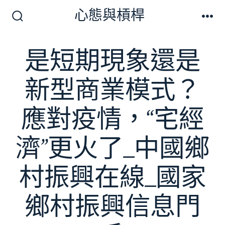
跳
心態與槓桿
至
搜
選
尋
單
主
切
是短期現象還是
要
換
開
內
關
新型商業模式？
容
應對疫情，“宅經
濟”更火了_中國鄉
村振興在線_國家
鄉村振興信息門