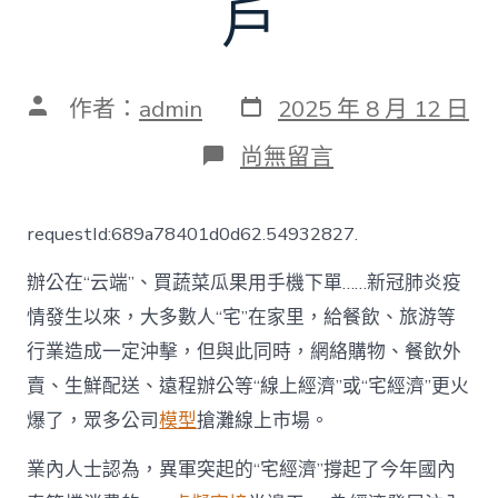
戶
發
文
作者：
admin
2025 年 8 月 12 日
表
章
日
作
在
尚無留言
期
者
〈是
短
期
requestId:689a78401d0d62.54932827.
現
象
辦公在“云端”、買蔬菜瓜果用手機下單……新冠肺炎疫
還
是
情發生以來，大多數人“宅”在家里，給餐飲、旅游等
新
行業造成一定沖擊，但與此同時，網絡購物、餐飲外
型
商
賣、生鮮配送、遠程辦公等“線上經濟”或“宅經濟”更火
業
模
爆了，眾多公司
模型
搶灘線上市場。
式？
應
業內人士認為，異軍突起的“宅經濟”撐起了今年國內
對