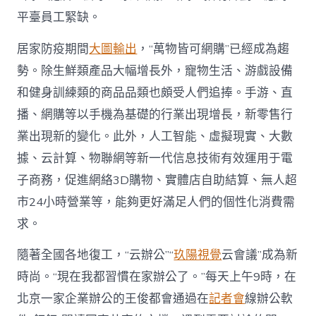
平臺員工緊缺。
居家防疫期間
大圖輸出
，“萬物皆可網購”已經成為趨
勢。除生鮮類產品大幅增長外，寵物生活、游戲設備
和健身訓練類的商品品類也頗受人們追捧。手游、直
播、網購等以手機為基礎的行業出現增長，新零售行
業出現新的變化。此外，人工智能、虛擬現實、大數
據、云計算、物聯網等新一代信息技術有效運用于電
子商務，促進網絡3D購物、實體店自助結算、無人超
市24小時營業等，能夠更好滿足人們的個性化消費需
求。
隨著全國各地復工，“云辦公”“
玖陽視覺
云會議”成為新
時尚。“現在我都習慣在家辦公了。”每天上午9時，在
北京一家企業辦公的王俊都會通過在
記者會
線辦公軟