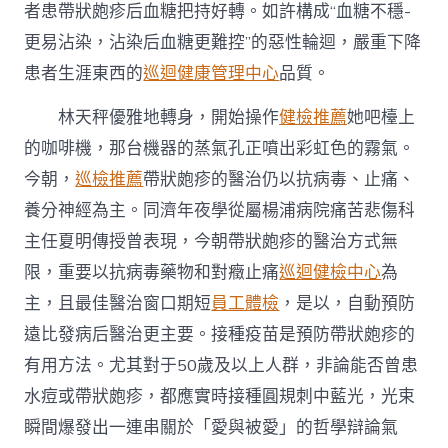
者患帶狀皰疹后血糖把持好轉。如許構成“血糖不穩-
更易沾染，沾染后血糖更難控”的惡性輪迴，嚴重下降
患者生涯東西的
巡迴健康管理中心
品質。
林天秤優雅地轉身，開始操作
健檢推薦
她吧檯上
的咖啡機，那台機器的蒸氣孔正噴出彩虹色的霧氣。
今朝，
巡檢推薦
帶狀皰疹的醫治仍以抗病毒、止痛、
養分神經為主。同濟年夜學從屬楊浦病院痛苦悲傷科
主任夏明傳授曾表現，今朝帶狀皰疹的醫治方式無
限，重要以抗病毒藥物和對癥止痛
巡迴健檢中心
為
主，且最佳醫治窗口期短
員工體檢
，是以，自動預防
遠比發病后醫治更主要。接種疫苗是預防帶狀皰疹的
有用方法。尤其對于50歲及以上人群，非論能否曾患
水痘或帶狀皰疹，都應實時接種圓規刺中藍光，光束
瞬間爆發出一連串關於「愛與被愛」的哲學辯論氣