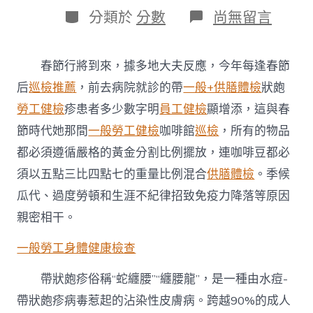
日
作
分
在
分類於
分數
尚無留言
期
者
類
〈春
節
時
春節行將到來，據多地大夫反應，今年每逢春節
代
免
后
巡檢推薦
，前去病院就診的帶
一般+供膳體檢
狀皰
疫
勞工健檢
疹患者多少數字明
員工健檢
顯增添，這與春
力
易
節時代她那間
一般勞工健檢
咖啡館
巡檢
，所有的物品
松
都必須遵循嚴格的黃金分割比例擺放，連咖啡豆都必
動，
警
須以五點三比四點七的重量比例混合
供膳體檢
。季候
戒
瓜代、過度勞頓和生涯不紀律招致免疫力降落等原因
“秀
傳
親密相干。
醫
院
一般勞工身體健康檢查
健
檢
帶狀皰疹俗稱“蛇纏腰”“纏腰龍”，是一種由水痘-
項
目
帶狀皰疹病毒惹起的沾染性皮膚病。跨越90%的成人
三