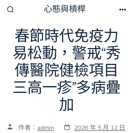
跳
心態與槓桿
至
搜
選
尋
單
主
切
春節時代免疫力
要
換
開
內
關
易松動，警戒“秀
容
傳醫院健檢項目
三高一疹”多病疊
加
發
文
作者：
admin
2026 年 5 月 12 日
表
章