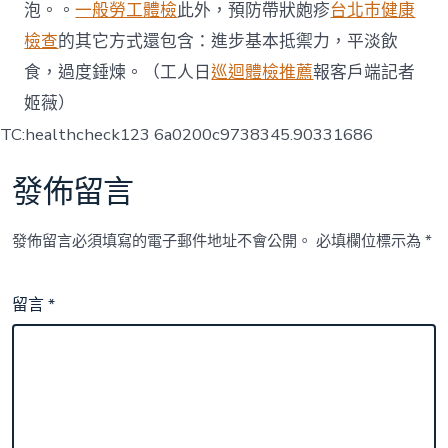
泡。。
一般勞工體檢
此外，預防帶狀皰疹
台北巿健康
檢查
的其它方式還包含：進步基本抵禦力，平淡飲
食，過度錘煉。（工人日
巡迴體檢推薦
報客戶端記者
姬薇）
TC:healthcheck123 6a0200c9738345.90331686
發佈留言
發佈留言必須填寫的電子郵件地址不會公開。
必填欄位標示為
*
留言
*