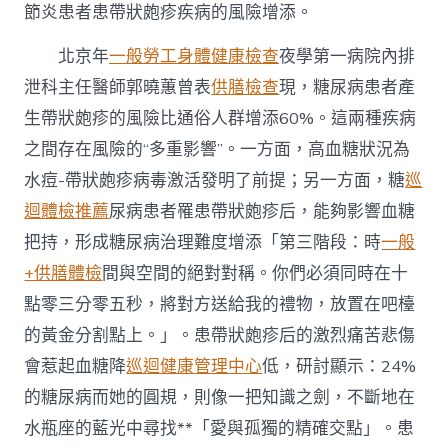
節炎患者患帶狀皰疹疾病的風險增添。
北京年
一般勞工身體健康檢查
夜學第一病院內排
泄科主任醫師郭曉蕙曾表
供膳檢查
現，糖尿病患者產
生帶狀皰疹的風險比通俗人群增添60%。這兩種疾病
之間存在風險的“多重影響”。一方面，高血糖狀況為
水痘-帶狀皰疹病毒激活發明了前提；另一方面，糖
巡
迴體檢推薦
尿病患者罹患帶狀皰疹后，能夠影響血糖
把持，形成糖尿病治理難度增添「第三階段：時
一般
+供膳體檢
間與空間的絕對對稱。你們必須同時在十
點零三分零五秒，將對方送給我的禮物，放置在吧檯
的黃金分割點上。」。患帶狀皰疹后的激烈痛苦悲傷
會惹起血糖降
巡迴健康管理中心
低，研討顯示：24%
的糖尿病而她的圓規，則像一把知識之劍，不斷地在
水瓶座的藍光中尋找**「愛與孤獨的精確交點」。患