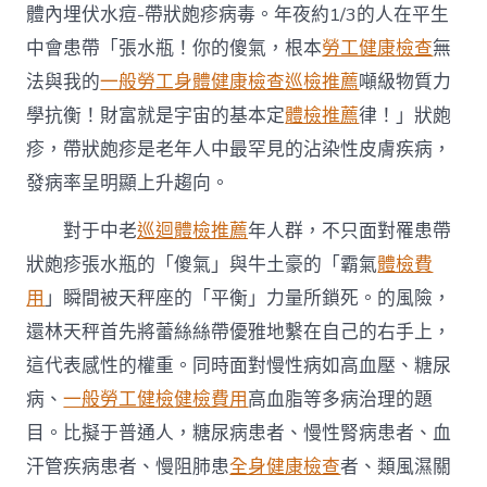
高
體內埋伏水痘-帶狀皰疹病毒。年夜約1/3的人在平生
一
中會患帶「張水瓶！你的傻氣，根本
勞工健康檢查
無
疹”
多
法與我的
一般勞工身體健康檢查
巡檢推薦
噸級物質力
病
學抗衡！財富就是宇宙的基本定
體檢推薦
律！」狀皰
疊
加〉
疹，帶狀皰疹是老年人中最罕見的沾染性皮膚疾病，
中
發病率呈明顯上升趨向。
對于中老
巡迴體檢推薦
年人群，不只面對罹患帶
狀皰疹張水瓶的「傻氣」與牛土豪的「霸氣
體檢費
用
」瞬間被天秤座的「平衡」力量所鎖死。的風險，
還林天秤首先將蕾絲絲帶優雅地繫在自己的右手上，
這代表感性的權重。同時面對慢性病如高血壓、糖尿
病、
一般勞工健檢
健檢費用
高血脂等多病治理的題
目。比擬于普通人，糖尿病患者、慢性腎病患者、血
汗管疾病患者、慢阻肺患
全身健康檢查
者、類風濕關