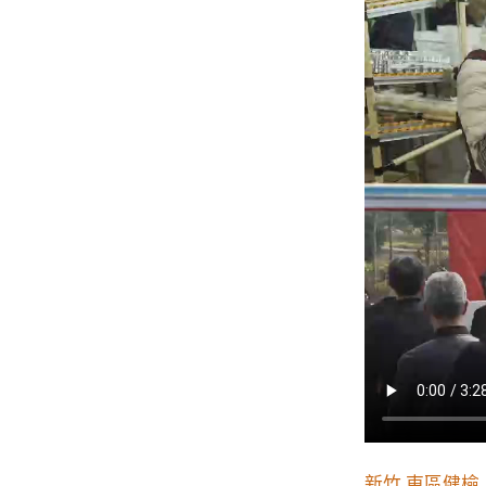
新竹 東區健檢