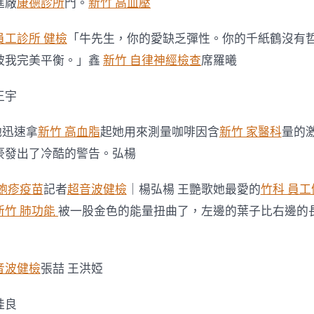
進廠
康德診所
門。
新竹 高血壓
員工診所 健檢
「牛先生，你的愛缺乏彈性。你的千紙鶴沒有
被我完美平衡。」鑫
新竹 自律神經檢查
席羅曦
王宇
楊她迅速拿
新竹 高血脂
起她用來測量咖啡因含
新竹 家醫科
量的
豪發出了冷酷的警告。弘楊
皰疹疫苗
記者
超音波健檢
｜楊弘楊 王艷歌她最愛的
竹科 員工
新竹 肺功能
被一股金色的能量扭曲了，左邊的葉子比右邊的
音波健檢
張喆 王洪婭
桂良