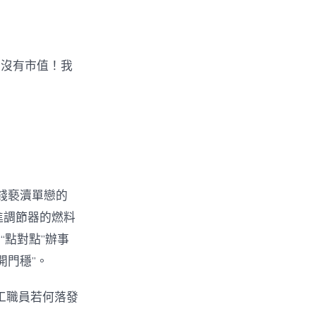
那沒有市值！我
錢褻瀆單戀的
進調節器的燃料
點對點”辦事
開門穩”。
工職員若何落發