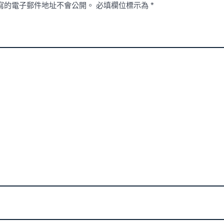
寫的電子郵件地址不會公開。
必填欄位標示為
*