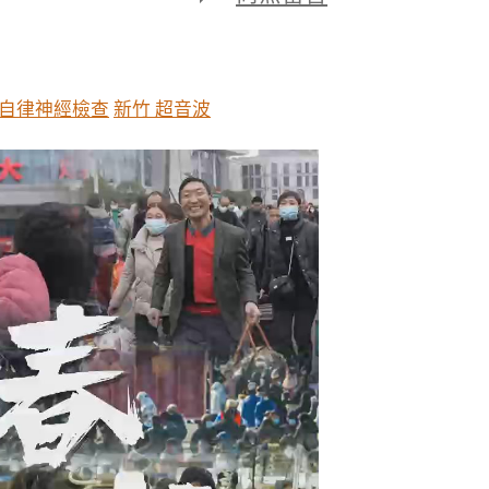
期
〈春
忙
｜
福
建：
 自律神經檢查
新竹 超音波
落
發
門
上
車
門
進
廠
門
節
后
僱
森
和
診
所
體