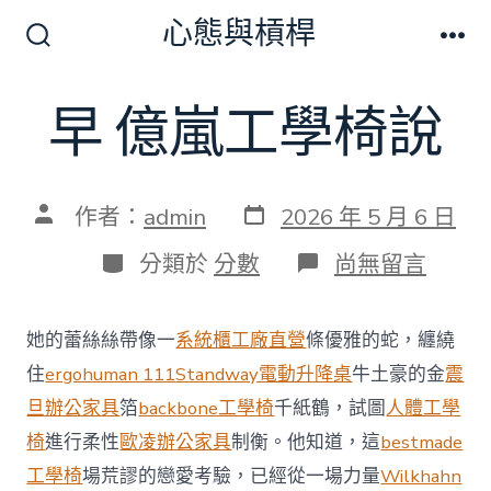
跳
心態與槓桿
至
搜
選
尋
單
主
切
早 億嵐工學椅說
要
換
開
內
關
容
發
文
作者：
admin
2026 年 5 月 6 日
表
章
日
作
分
在
分類於
分數
尚無留言
期
者
類
〈早
億
嵐
她的蕾絲絲帶像一
系統櫃工廠直營
條優雅的蛇，纏繞
工
學
住
ergohuman 111
Standway電動升降桌
牛土豪的金
震
椅
旦辦公家具
箔
backbone工學椅
千紙鶴，試圖
人體工學
說〉
中
椅
進行柔性
歐凌辦公家具
制衡。他知道，這
bestmade
工學椅
場荒謬的戀愛考驗，已經從一場力量
Wilkhahn