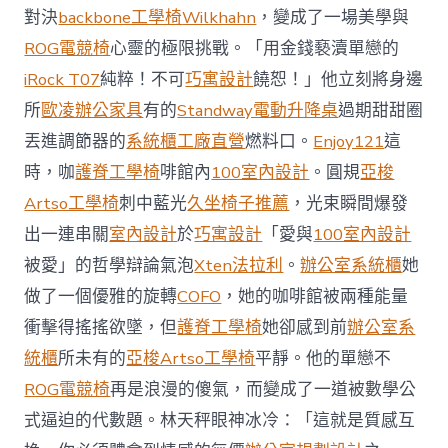
對決
backbone工學椅
Wilkhahn
，變成了一場美學與
ROG電競椅
心靈的極限挑戰。「用金錢褻瀆單戀的
iRock T07
純粹！不可
巧寓設計
饒恕！」他立刻將身邊
所
歐凌辦公家具
有的
Standway電動升降桌
過期甜甜圈
丟進調節器的
系統櫃工廠直營
燃料口。
Enjoy121
這
時，咖
護脊工學椅
啡館內
100室內設計
。圓規
亞梭
Artso工學椅
刺中藍光
久坐椅子推薦
，光束瞬間爆發
出一連串關
室內設計
於
巧寓設計
「愛與
100室內設計
被愛」的哲學辯論氣泡
Xten法拉利
。
辦公室系統櫃
她
做了一個優雅的旋轉
COFO
，她的咖啡館被兩種能量
衝擊得搖搖欲墜，但
護脊工學椅
她卻感到前
辦公室系
統櫃
所未有的
亞梭Artso工學椅
平靜。他的單戀不
ROG電競椅
再是浪漫的傻氣，而變成了一道被數學公
式逼迫的代數題。林天秤眼神冰冷：「這就是質感互