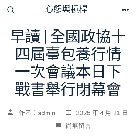
跳
心態與槓桿
至
搜
選
尋
單
主
切
早讀 | 全國政協十
要
換
開
內
關
四屆臺包養行情
容
一次會議本日下
戰書舉行閉幕會
發
文
作者：
admin
2025 年 4 月 21 日
表
章
日
作
在
尚無留言
期
者
〈早