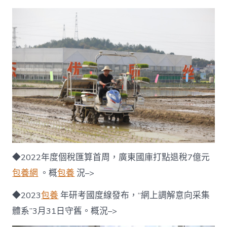
◆2022年度個稅匯算首周，廣東國庫打點退稅7億元
包養網
。概
包養
況–>
◆2023
包養
年研考國度線發布，“網上調解意向采集
體系”3月31日守舊。概況–>