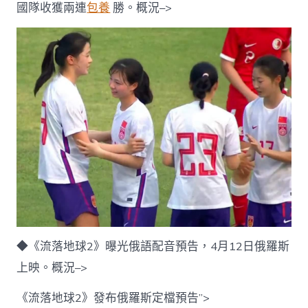
國隊收獲兩連
包養
勝。概況–>
◆《流落地球2》曝光俄語配音預告，4月12日俄羅斯
上映。概況–>
《流落地球2》發布俄羅斯定檔預告”>