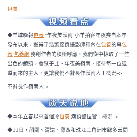
包養
◆羊城晚報
包養
“年夜美嶺南”小羊拍客年夜賽自本年
發布以來，獲得了浩繁優良攝影師和內在
包養
的事
包
養
包養網
務創作者的積極呼應，我們從中拔取了一些
出色的鏡頭，會聚于此。年夜美嶺南，接待每一位遠
道而來的主人，更讓我們不辭長作嶺南人！概況–>
不辭長作嶺南人”>
◆本年立春以來首個冷
包養
潮預警拉響。概況–>
◆11日，韶關、清遠、粵西和珠江三角洲市縣多云間