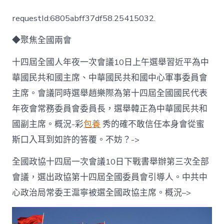
讀
|
requestId:6805abff37df58.25415032.
全
國
◆聚焦全國兩會
政
協
十
十四屆全國人年夜一次會議10日上午選舉習近平為中
四
華國民共和國主席、中華國民共和國中心軍事委員會
屆
臺
主席。會議同時選舉趙樂際為第十四屆全國國民代表
包
年夜會常務委員會委員長，選舉韓正為中華國民共和
養
行
國副主席。概況-彩
包養
秀的確不敢信任本身會從蜜
情
斯口入耳到如許的答覆。不妨？->
一
次
會
全國政協十四屆一次會議10日下戰書舉辦第三次全部
議
會議，選出政協第十四屆全國委員會引導人。中共中
本
日
心政治局常委王滬寧被選全國政協主席。概況–>
下
戰
書