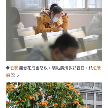
◆
包養
無憂花成團怒放，裝點廣州多彩春日。概
包養
網
況–>