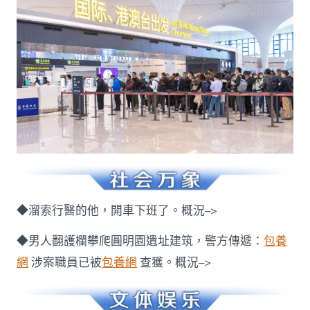
◆溜索行醫的他，開車下班了。概況–>
◆男人翻護欄攀爬圓明園遺址建筑，警方傳遞：
包養
網
涉案職員已被
包養網
查獲。概況–>