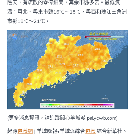
陰天，有疏散的零碎細雨，其余市縣多云。最低氣
溫：粵北、粵東市縣16℃～18℃，粵西和珠江三角洲
市縣18℃～21℃。
(更多消息資訊，請追蹤關心羊城派 pai.ycwb.com)
起源
包養網
| 羊城晚報•羊城派綜合
包養
綜合新華社、