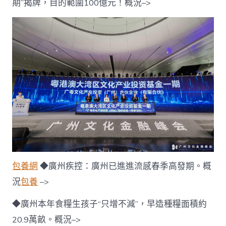
期”揭牌，目的範圍100億元！概況–>
包養網
◆廣州疾控：廣州已進進流感春季高發期。概
況
包養
–>
◆廣州本年食糧生孩子“只增不減”，早造種糧面積約
20.9萬畝。概況–>