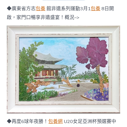
◆廣東省方志
包養
館非遺系列運動3月1
包養
8日開
啟，家門口暢享非遺盛宴！概況–>
◆再度6球年夜勝！
包養網
U20女足亞洲杯預選賽中