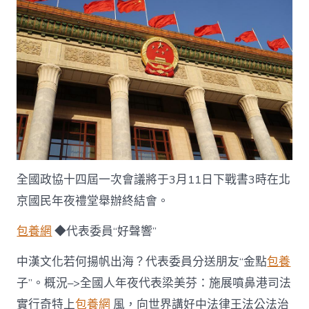
舉
行
閉
幕
會〉
中
全國政協十四屆一次會議將于3月11日下戰書3時在北
京國民年夜禮堂舉辦終結會。
包養網
◆代表委員“好聲響”
中漢文化若何揚帆出海？代表委員分送朋友“金點
包養
子”。概況–>全國人年夜代表梁美芬：施展噴鼻港司法
實行奇特上
包養網
風，向世界講好中法律王法公法治