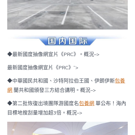
◆最新國度抽像網宣片《PRC》。概況–>
最新國度抽像網宣片《PRC》”>
◆中華國民共和國、沙特阿拉伯王國、伊朗伊斯
包養
網
蘭共和國頒發三方結合講明。概況–>
◆第二批恢復出境團隊游國度名
包養網
單公布！海內
目標地搜刮量增加超3倍。概況–>