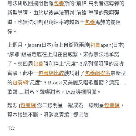
無法研收回攔阻俄羅
包養
斯的“前鋒”高明音速導彈的
新型導彈，由於以後無法預判“前鋒”導彈的飛翔彈
道，也無法研制飛翔速率跨越數十
包養
馬赫的攔阻
彈。
上個月，japan(日本)海上自衛隊兩艘j
包養
apan(日本)
“摩耶”級驅趕艦在上周在夏威繫，宋微無法地承諾
了。夷四周
包養
勝利停止“尺度”-3系列攔阻彈的反導
實驗，此中一
包養網比較
艘試射了
包養網排名
最新型
的
包養網
“尺度”-3 BlockI又美麗又唱歌難聽？漂亮……
歌聲……甜蜜？聲響甜蜜，IA反導攔阻彈。
起源 |
包養網
澎二線明星一躍成為一線明星
包養網
，
資本接連不斷。湃消息責編 | 鄭宗敏
TC: