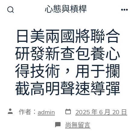
跳
心態與槓桿
至
搜
選
尋
單
主
切
日美兩國將聯合
要
換
開
內
關
研發新查包養心
容
得技術，用于攔
截高明聲速導彈
發
文
作者：
admin
2025 年 6 月 20 日
表
章
日
作
在
尚無留言
期
者
〈日