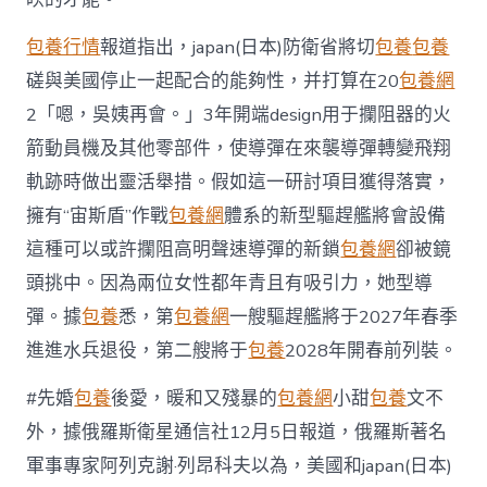
速
導
包養行情
報道指出，japan(日本)防衛省將切
包養
包養
彈〉
磋與美國停止一起配合的能夠性，并打算在20
包養網
中
2「嗯，吳姨再會。」3年開端design用于攔阻器的火
箭動員機及其他零部件，使導彈在來襲導彈轉變飛翔
軌跡時做出靈活舉措。假如這一研討項目獲得落實，
擁有“宙斯盾”作戰
包養網
體系的新型驅趕艦將會設備
這種可以或許攔阻高明聲速導彈的新鎖
包養網
卻被鏡
頭挑中。因為兩位女性都年青且有吸引力，她型導
彈。據
包養
悉，第
包養網
一艘驅趕艦將于2027年春季
進進水兵退役，第二艘將于
包養
2028年開春前列裝。
#先婚
包養
後愛，暖和又殘暴的
包養網
小甜
包養
文不
外，據俄羅斯衛星通信社12月5日報道，俄羅斯著名
軍事專家阿列克謝·列昂科夫以為，美國和japan(日本)