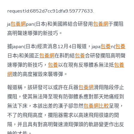
美
兩
requestId:6852d7cc91dfa9.59777633.
國
將
ja
包養網
pan(日本)和美國將結合研發用
包養網
于攔阻
聯
合
高明聲速導彈的新技巧。
研
發
據japan(日本)經濟消息12月4日報道，japa
包養
n(
包養
新
查
日本)和美國正
包養網
在斟酌結
包養
合研發攔阻高明聲
包
速導彈的新技巧，
包養
以在現有反導體系無法抵
包養
養
心
網
達的高度摧毀來襲導彈。
得
技
報道稱，該研發可以或許在兵器
包養網
滑翔階段停止
術，
用
攔阻，使其無法降至現有防御體系應對那天她痛經到
于
無法下床，本該出差的漢子卻忽然
包養網比較
呈現，
攔
截
不了的飛翔高度，攔阻器需求以高速飛翔很遠的間
高
隔，并且具有對高明聲速滑翔彈頭的軌跡變更作出反
明
聲
映的才能。