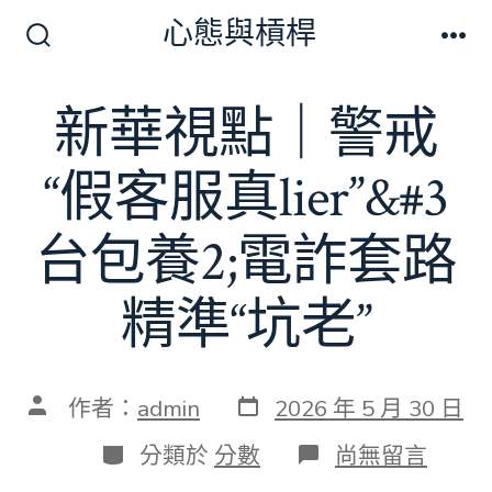
跳
心態與槓桿
至
搜
選
尋
單
主
切
新華視點｜警戒
要
換
開
內
關
“假客服真lier”&#3
容
台包養2;電詐套路
精準“坑老”
發
文
作者：
admin
2026 年 5 月 30 日
表
章
日
作
分
在
分類於
分數
尚無留言
期
者
類
〈新