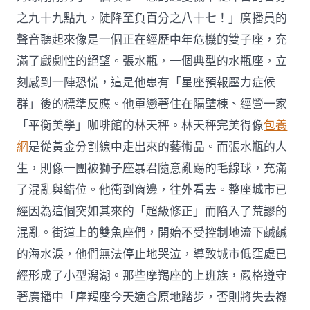
之九十九點九，陡降至負百分之八十七！」廣播員的
聲音聽起來像是一個正在經歷中年危機的雙子座，充
滿了戲劇性的絕望。張水瓶，一個典型的水瓶座，立
刻感到一陣恐慌，這是他患有「星座預報壓力症候
群」後的標準反應。他單戀著住在隔壁棟、經營一家
「平衡美學」咖啡館的林天秤。林天秤完美得像
包養
網
是從黃金分割線中走出來的藝術品。而張水瓶的人
生，則像一團被獅子座暴君隨意亂踢的毛線球，充滿
了混亂與錯位。他衝到窗邊，往外看去。整座城市已
經因為這個突如其來的「超級修正」而陷入了荒謬的
混亂。街道上的雙魚座們，開始不受控制地流下鹹鹹
的海水淚，他們無法停止地哭泣，導致城市低窪處已
經形成了小型潟湖。那些摩羯座的上班族，嚴格遵守
著廣播中「摩羯座今天適合原地踏步，否則將失去襪