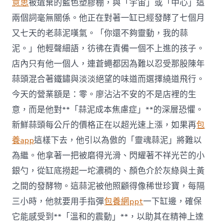
意思
被遺棄的藍色塑膠棚，與「宇宙」或「中心」這
兩個詞毫無關係。他正在對著一缸已經發酵了七個月
又七天的老蒜泥嘆氣。「你還不夠靈動，我的蒜
泥。」他輕聲細語，彷彿在責備一個不上進的孩子。
店內只有他一個人，連蒼蠅都因為難以忍受那股陳年
蒜頭混合著鐵鏽與淡淡絕望的味道而選擇繞道飛行。
今天的營業額是：零。廖沾沾不安的不是店裡的生
意，而是他對**「蒜泥成本焦慮症」**的深層恐懼。
新鮮蒜頭每公斤的價格正在以超光速上漲，如果再
包
養app
這樣下去，他引以為傲的「靈魂蒜泥」將難以
為繼。他拿著一把被磨得光滑、閃耀著不祥光芒的小
銀勺，從缸底撈起一坨濃稠的、顏色介於灰綠與土黃
之間的發酵物。這蒜泥被他照顧得像稀世珍寶，每隔
三小時，他就要用手指彈
包養網ppt
一下缸邊，確保
它能感受到**「溫和的震動」**，以助其在精神上達