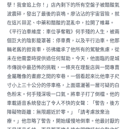
孽！我會追上你！」店內剩下的所有空盤子被醋酸氣
波震碎，發出了最後的哀鳴。廖沾沾的宇宙冒險，就
在這片蒜泥、中藥和醋酸的混亂中，拉開了帷幕。
《平行泊車維度：車位爭奪戰》何手殘的人生，被兩
個巨大的陰影籠罩著：停車費，以及平行泊車。他那
輛老舊的掀背車，彷彿繼承了他所有的駕駛焦慮，從
未在他需要時提供過任何幫助。今天，他面臨的是城
市傳說中最恐怖的挑戰，一條夾在理髮店與一間專賣
金屬雕像的畫廊之間的窄巷。一個看起來比他車子尺
寸小上三十公分的停車格，上面還灑著一層可疑的白
色粉末。何手殘深吸一口氣。將車子打了倒檔。他的
車載語音系統發出了令人不快的女聲：「警告，後方
障礙物距離：無限趨近於零。」「請考慮放棄治
療。」他忽略了警告，開始緩慢地倒車。他最討厭的