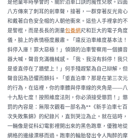
是他童年時學會的、關於泊車口訣的魔性兒歌。四面
八方傳來了刺耳的剎車聲，接著，一群穿著反光背心
和戴著白色安全帽的人朝他衝來。這些人手裡拿的不
是警棍，而是長長的測量
包養網
尺和巨大的電子角度
儀，臉上的表情極度嚴肅。「違反泊車維度基本法！
斜停入庫！罪大惡極！」領頭的泊車警察用一個擴音
器大喊，聲音充滿機械感。「我、我沒有斜停！我只
是垂直停在了牆壁上！」何手殘趕緊為自己辯解，但
聲音因為恐懼而顫抖。「垂直泊車？那是在第三次元
的行為，在這裡，你的車體與停車線的夾角是——八
十九點七度！按照維度法則，你必須接受懲罰！」懲
罰的內容是：無限次觀看一部名為**《新手泊車七百
次失敗集錦》的紀錄片，直到哭泣為止。就在這時，
一輛像是從科幻電影裡開出來的黑色跑車，優雅地從
網格的邊緣漂移而過。跑車的輪胎發出令人陶醉的摩