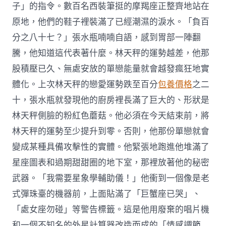
子」的指令。數百名西裝筆挺的摩羯座正整齊地站在
原地，他們的鞋子裡裝滿了已經潮濕的淚水。「負百
分之八十七？」張水瓶喃喃自語，感到胃部一陣翻
騰，他知道這代表著什麼。林天秤的運勢越差，他那
股積壓已久、無處安放的單戀能量就會越發瘋狂地實
體化。上次林天秤的戀愛運勢跌至百分
包養價格
之二
十，張水瓶就發現他的廚房裡長滿了巨大的、形狀是
林天秤側臉的粉紅色蘑菇。他必須在今天結束前，將
林天秤的運勢至少提升到零。否則，他那份單戀就會
變成某種具備攻擊性的實體。他緊張地跑進他堆滿了
星座圖表和過期甜甜圈的地下室，那裡放著他的秘密
武器。「我需要星象學輔助儀！」他衝到一個像是老
式彈珠臺的機器前，上面貼滿了「巨蟹座已哭」、
「處女座勿碰」等警告標籤。這是他用廢棄的唱片機
和一個不知名的外星計算器改造而成的「情感調節