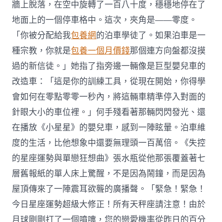
牆上脫落，在空中旋轉了一百八十度，穩穩地停在了
地面上的一個停車格中。這次，夾角是——零度。
「你被分配給我
包養網
的泊車學徒了。如果泊車是一
種宗教，你就是
包養一個月價錢
那個連方向盤都沒摸
過的新信徒。」她指了指旁邊一輛像是巨型嬰兒車的
改造車：「這是你的訓練工具，從現在開始，你得學
會如何在零點零零一秒內，將這輛車精準停入對面的
針眼大小的車位裡。」何手殘看著那輛閃閃發光、還
在播放《小星星》的嬰兒車，感到一陣眩暈。泊車維
度的生活，比他想象中還要無理頭一百萬倍。《失控
的星座運勢與單戀狂想曲》張水瓶從他那張覆蓋著七
層舊報紙的單人床上驚醒，不是因為鬧鐘，而是因為
屋頂傳來了一陣震耳欲聾的廣播聲。「緊急！緊急！
今日星座運勢超級大修正！所有天秤座請注意！由於
月球剛剛打了一個噴嚏，您的戀愛機率從昨日的百分