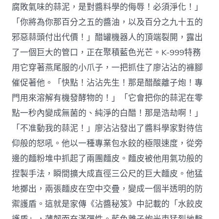
腐敗氣味的蒜泥，是對醬料學的侮辱！必須淨化！」
「你將為你那百分之五的醬油，以及百分之九十五的
邪惡蒜頭付出代價！」醋罐機器人的頂端裂開，露出
了一個巨大的管口，正在聚積藍色光芒。K-999特務
用它穿著燕尾服的小爪子，一把抓住了廖沾沾的褲腳
催促著他。「快點！沾沾先生！那是醋酸離子炮！專
門用來溶解有機發酵物的！」「它會把你的蒜泥在零
點一秒內變成無菌的、純淨的白醋！那是浩劫啊！」
「不准動我的蒜泥！」廖沾沾發出了醬料學家對待信
仰般的怒吼。他以一種專業包水餃的極限速度，從旁
邊的麵粉堆中抓起了兩團麵皮。麵皮被他用氣功般的
捏製手法，瞬間擴大成直徑三公尺的巨大麵皮。他猛
地擲出，兩張麵皮在空中交疊，變成一個半透明的防
禦護盾。這就是家傳《沾醬秘笈》中記載的「水餃皮