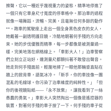
擦聲，它以一種近乎蔑視重力的姿態，精準地停進了
一個只有它車身尺寸寬度的停車格中。那泊車的過程
就像一場舞蹈，流暢、完美，且毫無任何多餘的動作
**。跑車的駕駛座上走出一個全身黑色皮衣的女人，
她戴著一副透明護目鏡，冷酷地朝著何手殘的方向走
來。她的步伐優雅而精準，每一步都像是被測量過一
樣，完美地落在網格線上。「車影大人！」泊車警察
們立刻立正站好，連測量尺都顫抖著不敢發出聲音。
她走到何手殘面前，輕蔑地掃了一眼他那輛垂直貼在
牆上的掀背車，語氣冰冷。「新手，你的車技像一團
混亂的毛線球。你污染了泊車維度的純粹性。」「但
你的後視鏡貼紙——『永不放棄』，讓我看到了一絲
愚蠢的勇氣。」車影大人突然掏出一個像是遙控器的
裝置，對著何手殘的車子按了一下。何手殘的車子從