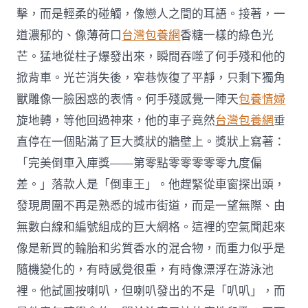
擊，而是輕柔的碰觸，像戀人之間的耳語。接著，一
道濃郁的、像薄荷口
台灣包養網
香糖一樣的綠色光
芒。猛地從柱子爆發出來，瞬間吞噬了何手殘和他的
掀背車。光芒消失後，窄巷恢復了平靜，只剩下獨角
獸雕像一臉困惑的表情。何手殘感覺一陣天
包養情婦
旋地轉，等他回過神來，他的車子竟然
台灣包養網
垂
直停在一個貼滿了巨大獎狀的牆壁上。獎狀上寫著：
「完美倒車入庫獎——第零點零零零零零九度偏
差。」落款人是「倒車王」。他趕緊從車窗探出頭，
發現周圍不再是熟悉的城市街道，而是一望無際、由
無數白線和編號組成的巨大網格。這裡的空氣聞起來
像是新買的輪胎和劣質香水的混合物，而重力似乎是
隨機變化的，有時感覺很重，有時像漂浮在游泳池
裡。他試圖按喇叭，但喇叭發出的不是「叭叭」，而