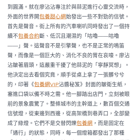
到圓滿。就在廖沾沾專注於與蒜泥進行心靈交流時，
外面的世界開
包養甜心網
始發出一些不對勁的信號。
首先是聲音。街上所有的汽車喇叭同時發出了一個持
續不
包養合約
斷、低沉且潮濕的「咕嚕——咕嚕
——」聲。這聲音不是引擎聲，也不是正常的鳴笛
聲，而像是一個巨大的、消化不良的胃在哀嚎。廖沾
沾皺著眉頭，這嚴重干擾了他蒜泥的「寧靜冥想」。
他決定出去看個究竟，順手從桌上拿了一張髒兮兮
的，印著《
包養網VIP
沾醬秘笈》封面的皺衛生紙，
塞進口袋以備不時之需。他一腳踏出店門，立刻被眼
前的景象震驚了。整條城市的主幹道上，數百個交通
信號燈，從東邊到西邊，從高架橋到巷弄口，全部變
成了綠燈。它們不是交替閃爍
包養網
，而是固定在
「通行」的狀態，同時，每一個燈箱都發出了那種