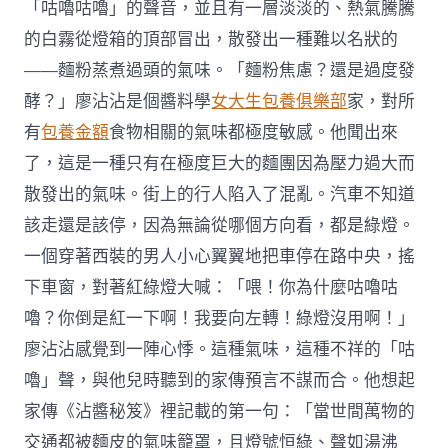
「咕嚕咕嚕」的聲音，並且有一層淡淡的、熱氣騰騰
的白霧從燈箱的頂部冒出，散發出一種難以名狀的
——麵粉蒸煮過頭的氣味。「麵粉焦慮？還是過度發
酵？」廖沾沾是個醬料學
女大生包養俱樂部
家，對所
有
包養金額
食物相關的氣味都極度敏感。他聞出來
了，這是一種只有在極度巨大的麵團因為壓力過大而
散發出的氣味。街上的行人陷入了混亂。汽車不知道
該走還是該停，因為無論從哪個方向看，都是綠燈。
一個穿著西裝的男人小心翼翼地把車停在路中央，搖
下車窗，對著紅綠燈大喊：「喂！你為什麼咕嚕咕
嚕？你倒是紅一下啊！我要向左轉！綠燈沒用啊！」
廖沾沾感覺到一陣心悸。這種氣味，這種不祥的「咕
嚕」聲，與他兒時聽到的家傳預言不謀而合。他想起
家傳《沾醬秘笈》裡記載的第一句：「當世間萬物的
交通都被麵皮的氣味籠罩，且燈號恒綠、聲如湯沸