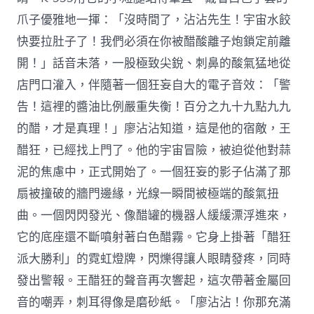
爪子優雅地一揮：「沒時間了，沾沾先生！宇宙水餃
快要拉肚子了！我們必須在你被醋酸離子炮鎖定前離
開！」話音未落，一股極致尖銳、刺鼻的酸氣猛地從
店門口灌入，伴隨著一個狂妄自大的電子音效：「警
告！這裡的醬油比例嚴重失衡！百分之九十九點九九
的醋，才是真理！」廖沾沾知道，這是他的宿敵，王
醋狂，已經找上門了。他的宇宙冒險，被迫從他對蒜
泥的焦慮中，正式開始了。一個狂妄的影子佔滿了那
扇被撞破的牆門邊緣，光線一瞬間被極端的酸氣扭
曲。一個閃閃發光、像醋罐的機器人緩緩漂浮進來，
它的底座還不斷噴射著白色醋霧。它身上掛著「醋狂
派大勝利」的霓虹燈牌，閃爍得讓人眼睛發疼，同時
發出警報。王醋狂的聲音再次響起，這次帶著金屬回
音的嘲弄，刺耳得像是磨砂紙。「廖沾沾！你那充滿