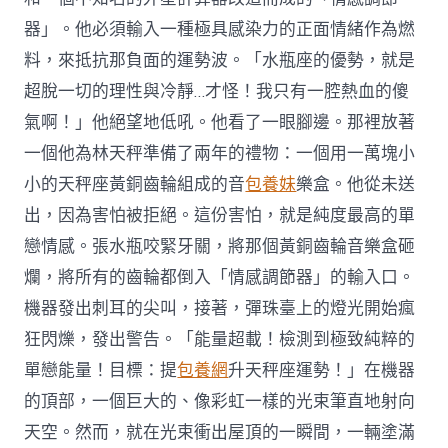
器」。他必須輸入一種極具感染力的正面情緒作為燃
料，來抵抗那負面的運勢波。「水瓶座的優勢，就是
超脫一切的理性與冷靜…才怪！我只有一腔熱血的傻
氣啊！」他絕望地低吼。他看了一眼腳邊。那裡放著
一個他為林天秤準備了兩年的禮物：一個用一萬塊小
小的天秤座黃銅齒輪組成的音
包養妹
樂盒。他從未送
出，因為害怕被拒絕。這份害怕，就是純度最高的單
戀情感。張水瓶咬緊牙關，將那個黃銅齒輪音樂盒砸
爛，將所有的齒輪都倒入「情感調節器」的輸入口。
機器發出刺耳的尖叫，接著，彈珠臺上的燈光開始瘋
狂閃爍，發出警告。「能量超載！檢測到極致純粹的
單戀能量！目標：提
包養網
升天秤座運勢！」在機器
的頂部，一個巨大的、像彩虹一樣的光束筆直地射向
天空。然而，就在光束衝出屋頂的一瞬間，一輛塗滿