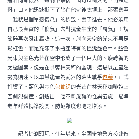
瓶看向那機器，還剩下最後一個可以輸入的「情緒燃
料」口。他迅速撕下了貼在他背後衣領上，那張寫著
「我就是個單戀傻瓜」的標籤，丟了進去。他必須用
自己最真實的「傻氣」去對抗金牛座的「霸氣」！調
節器再次發出轟鳴，這一次，射向天空的光束不再是
彩虹色，而是充滿了水瓶座特有的怪誕藍色**。藍色
光束與金色光芒在空中形成了一個巨大的、旋轉著的
太極圖案，像是在爭奪林天秤的靈魂。這場以星座運
勢為賭注、以單戀能量為武器的荒唐戰爭
包養
，正式
打響了。藍色與金色
包養網
的光芒在林天秤咖啡館上
空劇烈衝撞，創造出一個不斷旋轉的怪異氣旋。瞄準
老年群體精準設套，防范難度也隨之增添。
記者梳剃頭現，往年以來，全國多地警方接連傳