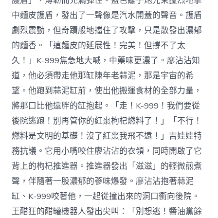
護盾」，薄韌而充滿彈性。藍色離子炮光束猛烈地擊
中麵皮護盾，發出了一聲像是汽水開蓋的聲音。護盾
劇烈震動，但奇蹟般地擋住了攻擊，只是散發出濃郁
的麵香。「這麵皮的延展性！完美！但撐不了太
久！」K-999焦急地大喊，中藥味更濃了。廖沾沾知
道，他必須帶走他那缸陳年老蒜泥，那是宇宙的希
望。他跑到蒜泥缸前，使出他搬運食材的全部力量，
將那口比他還胖的缸抱起。「走！K-999！我們要從
後院逃跑！別再管你的紅棗枸杞燃料了！」「不行！
燃料是文明的基礎！沒了紅棗我飛不遠！」吉娃娃特
務抗議。它用小嘴咬住廖沾沾的衣領，同時開啟了它
背上的枸杞推進器。推進器發出「滋滋」的輕微煎煮
聲，伴隨著一股濃郁的蔘味爆發。廖沾沾抱著蒜泥
缸、K-999咬著他，一起從撞出來的洞口衝向後院。
王醋狂的醋罐機器人發出尖叫：「別想逃！醬油黨餘