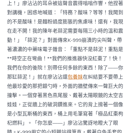
上！」廖沾沾的耳朵被這聲音震得嗡嗡作響，他捏著
對講機，困惑地喊道：「特務？酸味？等等！我聞到
的不是酸味！是麵粉過度膨脹的焦慮味！還有，我現
在走不開！我的陳年老蒜泥需要每隔三小時的溫和震
動！」「蒜泥？」對面傳來K-999崩潰的尖叫聲，帶
著濃濃的中藥味電子雜音：「重點不是蒜泥！重點是
**時空正在彎曲！**我們的推進器快沒紅棗了！快！
我們在你的後院！別帶任何多餘的東西！除了——你
那缸蒜泥！」就在廖沾沾還
包養妹
在糾結要不要帶上
他最珍愛的那把銀勺時，外面的牆壁傳來一聲巨大的
撞擊。一個穿著黑色燕尾服、戴著太陽眼鏡的太空吉
娃娃，正從牆上的破洞鑽進來。它的背上揹著一個像
是小型瓦斯桶的東西，桶上用毛筆寫著「極品紅棗枸
杞燃料」。「你怎麼——」廖沾沾驚訝地瞪大了眼
睛。K-999用它的小短腿站得筆直，戴著白色手套的