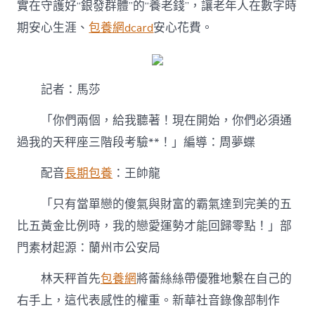
實在守護好“銀發群體”的“養老錢”，讓老年人在數字時
期安心生涯、
包養網dcard
安心花費。
記者：馬莎
「你們兩個，給我聽著！現在開始，你們必須通
過我的天秤座三階段考驗**！」編導：周夢蝶
配音
長期包養
：王帥龍
「只有當單戀的傻氣與財富的霸氣達到完美的五
比五黃金比例時，我的戀愛運勢才能回歸零點！」部
門素材起源：蘭州市公安局
林天秤首先
包養網
將蕾絲絲帶優雅地繫在自己的
右手上，這代表感性的權重。新華社音錄像部制作