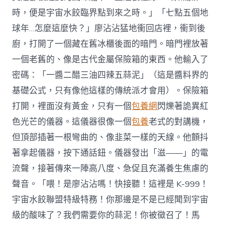
時，便是宇宙水餃臨界點到來之時。」「七點五個地
球年…怎麼這麼快？」廖沾沾猛地衝回店裡，衝到後
廚，打開了一個藏在舊冰櫃後面的暗門。暗門裡放著
一個老舊的、像是古代金屬保險箱的東西。他輸入了
密碼：「一醬二醋三油四辣五蒜泥」（這是醬料界的
基礎公式，只有像他這樣的傳統派才會用）。保險箱
打開，裡面沒有黃金，只有一個
包養網
閃爍著詭異紅
色光芒的儀器。這儀器很像一個
包養
老式的對講機，
但頂部插著一根彎曲的、像韭菜一樣的天線。他顫抖
著拿起儀器，按下通話鈕。儀器發出「滋——」的電
流聲，接著傳來一陣高八度、急促且充滿養生焦慮的
聲音。「喂！是廖沾沾嗎！快接聽！這裡是 K-999！
宇宙水餃聯盟特級特務！你那邊是不是已經聞到宇宙
級的酸味了？我們需要你的蒜泥！你被徵召了！馬