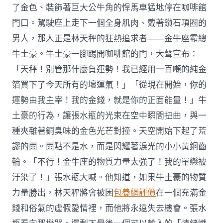
了金色、裝飾著巨大公牛角的悍馬車猛地停在咖啡館
門口。駕駛座上走下一個全身肌肉、戴著鑽石項圈的
男人，那人正是林天秤的狂熱追求者——金牛座霸總
牛土豪。牛土豪一腳踢開咖啡館的門，大聲宣布：
「天秤！別管那什麼負運勢！我已經用一百噸的純金
箔買下了今天所有的壞運氣！」「從現在開始，你的
運勢由我主宰！我的金錢，就是你的正面能量！」牛
土豪的行為，讓張水瓶的光束在空中瞬間扭曲，與一
種夾雜著銅臭味的金色光芒對撞。天空開始下起了荒
謬的雨。雨點不是水，而是閃耀著淚光的小小黃銅齒
輪。「不行！金牛座的物質力量太強了！我的單戀被
汙染了！」張水瓶大喊。他知道，如果牛土豪的物質
力量勝出，林天秤將會被困
包養網評價
在一個充滿金
錢和俗氣的虛假愛情裡，而他將永遠失去機會。張水