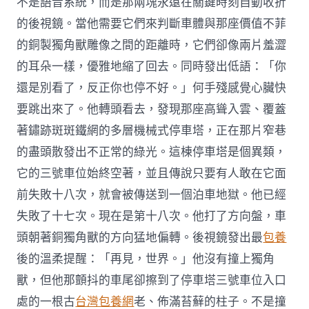
不是語音系統，而是那兩塊永遠在關鍵時刻自動收折
的後視鏡。當他需要它們來判斷車體與那座價值不菲
的銅製獨角獸雕像之間的距離時，它們卻像兩片羞澀
的耳朵一樣，優雅地縮了回去。同時發出低語：「你
還是別看了，反正你也停不好。」何手殘感覺心臟快
要跳出來了。他轉頭看去，發現那座高聳入雲、覆蓋
著鏽跡斑斑鐵網的多層機械式停車塔，正在那片窄巷
的盡頭散發出不正常的綠光。這棟停車塔是個異類，
它的三號車位始終空著，並且傳說只要有人敢在它面
前失敗十八次，就會被傳送到一個泊車地獄。他已經
失敗了十七次。現在是第十八次。他打了方向盤，車
頭朝著銅獨角獸的方向猛地偏轉。後視鏡發出最
包養
後的溫柔提醒：「再見，世界。」他沒有撞上獨角
獸，但他那顫抖的車尾卻擦到了停車塔三號車位入口
處的一根古
台灣包養網
老、佈滿苔蘚的柱子。不是撞