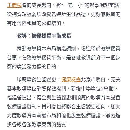
工體檢
會的成長趨向，將“一老一小”的辦事保證重點
從補齊短板弱項改變為進步生涯品德，更好兼顧質的
有用晉陞和量的公道增加。
教導：擴優提質平衡成長
推動教導資本布局構造調劑，增進學前教導優質
普惠、任務教導優質平衡，是各地教導部分下一個步
驟的廣泛發力標的目的。
順應學齡生齒變更，
健康檢查
北京市明白，完美
基本教導學位靜態保證機制，新增中學學位1萬個。
福建省提出，健全與生齒變更相順應的教導資本設置
裝備擺設機制。貴州省也將聯合生齒變更趨向，加大
力度教導資本前瞻布局和優化設置裝備擺設，鼎力進
步各級各類教導東西的品質。