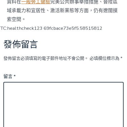
資料在
一般勞工健檢
完美公共辦事舉措措施、晉陞區
域承載力和宜居性、激活新業態等方面，仍有遼闊摸
索空間。
TC:healthcheck123 69fcbace73e5f5.58515812
發佈留言
發佈留言必須填寫的電子郵件地址不會公開。
必填欄位標示為
*
留言
*