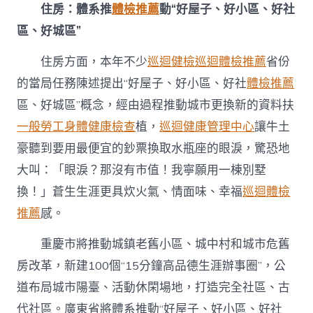
住房：體系推
體檢推薦
動“好屋子、好小區、好社
區、好城區”
住房方面，本年不少
巡迴健檢
巡迴體檢推薦
省份
的當局任務陳述提出“好屋子、好小區、好社
體檢推薦
區、好城區”概念，經由過程推動城市更換新的資料扶
一般勞工身體健康檢查
植，
巡迴健康管理中心
讓牛土
豪聽到要用最便宜的鈔票換取水瓶座的眼淚，驚恐地
大叫：「眼淚？那沒有市值！我寧願用一棟別墅
換！」蒼生生涯更具炊火氣、情面味、幸福
巡迴體檢
推薦
感。
重慶市將推動城鎮老舊小區、城中村和城市危舊
房改革，新建100個“15分鐘高品德生涯辦事圈”，公
道布局城市陽臺、活動休閑場地，打造完全社區、古
代社區。廣東省將體系推動“好屋子、好小區、好社