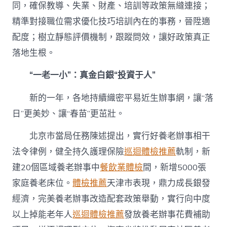
同，確保教導、失業、財產、培訓等政策無縫連接；
精準對接職位需求優化技巧培訓內在的事務，晉陞適
配度；樹立靜態評價機制，跟蹤問效，讓好政策真正
落地生根。
“一老一小”：真金白銀“投資于人”
新的一年，各地持續織密平易近生辦事網，讓“落
日”更美妙、讓“春苗”更茁壯。
北京市當局任務陳述提出，實行好養老辦事相干
法令律例，健全持久護理保險
巡迴體檢推薦
軌制，新
建20個區域養老辦事中
餐飲業體檢
間，新增5000張
家庭養老床位。
體檢推薦
天津市表現，鼎力成長銀發
經濟，完美養老辦事改造配套政策舉動，實行向中度
以上掉能老年人
巡迴體檢推薦
發放養老辦事花費補助