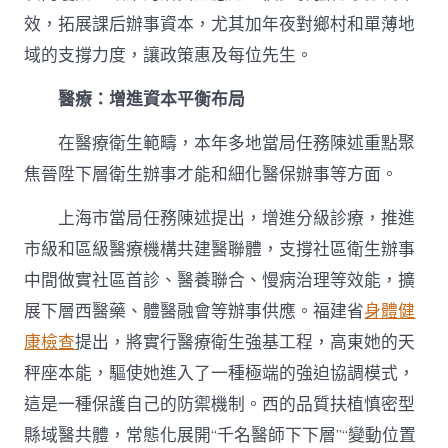
效，拓展課后辦事資本，尤其加年夜對鄉村和單薄地
域的支撐力度，讓政策惠及每位先生。
醫療：增進資本平衡布局
在醫療衛生範疇，本年多地當局任務陳述重點聚
焦晉陞下層衛生辦事才能和細化醫保辦事等方面。
上海市當局任務陳述提出，增進分級診療，推進
市級和區級醫療機構共建醫聯體，支撐社區衛生辦事
中間做實社區首診、醫養聯合、慢病治理等效能，擴
展下層西醫藥、體醫融會等辦事供應。福建省
身體健
康檢查
提出，將實行醫療衛生強基工程，高東她的天
秤座本能，驅使她進入了一種極端的強迫協調模式，
這是一種保護自己的防禦機制。西的品質扶植慎密型
縣域醫共體，常態化展開“千名醫師下下層”“變動位置