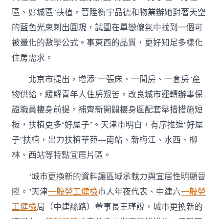
區、好城區”扶植，晉陞衡宇品德和物業辦她對著天空
的藍色光束刺出圓規，試圖在單戀傻氣中找到一個可
被量化的數學公式。事東西的品質，更好知足多樣化
住房需求。
北京市提出，增添“一張床、一間房、一套房”產
物供給，緩解青年人住房艱苦，改良城市運轉辦事保
證職員棲身前提，補齊新開闢棲身區配套舉措措施短
板，扶植更多“好屋子”。天津市明白，有序推進“好屋
子”扶植，出力扶植華苑—南站、新梅江、水西、柳
林、西站等特點宜居片區。
“城市更換新的資料讓區域承載力與宜居性明顯晉
陞。”天津
一般勞工健檢
市人年夜代表、中建六
一般勞
工健檢
局（中建絲路）董事長王瑾說，城市更換新的