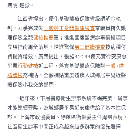
病院”巡診。
江西省提出，優化基礎醫療保險省級調解金軌
制，力爭完成失
一般勞工身體健康檢查
業職員持久護
理保險全籠
健檢推薦
罩；推進國度醫療辦事價錢項目
立項指南周全落地，增進醫保
勞工健康檢查
按病種付
費提質增效。廣西提出，張羅310.33億元實行安康惠
平易
行動健檢
近工程，落實基礎醫療保險財
一般+供
膳體檢
務補貼，全額補貼重度殘疾人城鄉居平易近醫
療保險小我交納部門。
“近年來，下層醫療衛生辦事系統不竭完美，辦事
才能連續晉陞，為城鄉居平易近安康供給了基本性保
證。”上海市政協委員、徐匯區衛健委主任周到表現，
社區衛生辦事中間正成為越來越多群眾的優先選擇。