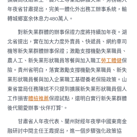
傳
醫
年夜省甘肅提出，完美一體化外出務工辦事系統，輸
院
費
轉城鄉富余休息力480萬人。
用
訊
對新失業群體的辦事保證力度將持續加年夜。湖
號？〉
北省提出，實在加大力度外賣員、快遞員、網約車司
中
機等新失業群體辦事保證；激勵支撐機動失業職員、
農人工、新失業形狀職員等餐與加入職工
勞工體健
保
險。貴州省明白，落實激勵支撐機動失業職員、新失
業形狀職員餐與加入企業職工基礎養老保險政策。山
東省當局任務陳述不只提到擴展新失業形狀職員個人
工作損害
體檢推薦
保證試點，還明白實行新失業群體
後代關愛辦事“伙伴打算”。
甘肅省人年夜代表、蘭州財經年夜學中國東南金
融研討中間主任王霞提出，進一個步驟強化政策協