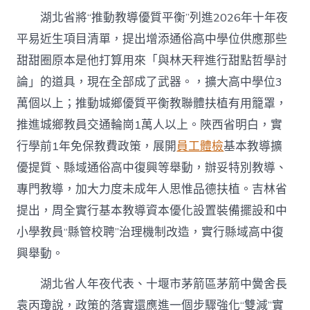
湖北省將“推動教導優質平衡”列進2026年十年夜
平易近生項目清單，提出增添通俗高中學位供應那些
甜甜圈原本是他打算用來「與林天秤進行甜點哲學討
論」的道具，現在全部成了武器。，擴大高中學位3
萬個以上；推動城鄉優質平衡教聯體扶植有用籠罩，
推進城鄉教員交通輪崗1萬人以上。陜西省明白，實
行學前1年免保教費政策，展開
員工體檢
基本教導擴
優提質、縣域通俗高中復興等舉動，辦妥特別教導、
專門教導，加大力度未成年人思惟品德扶植。吉林省
提出，周全實行基本教導資本優化設置裝備擺設和中
小學教員“縣管校聘”治理機制改造，實行縣域高中復
興舉動。
湖北省人年夜代表、十堰市茅箭區茅箭中黌舍長
袁丙瓊說，政策的落實還應進一個步驟強化“雙減”實