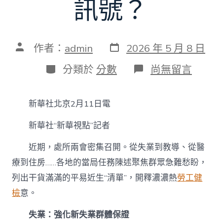
訊號？
發
文
作者：
admin
2026 年 5 月 8 日
表
章
日
作
分
在
分類於
分數
尚無留言
期
者
類
〈新
華
視
新華社北京2月11日電
點
·
新華社“新華視點”記者
追
蹤
關
近期，處所兩會密集召開。從失業到教導、從醫
心
療到住房……各地的當局任務陳述聚焦群眾急難愁盼，
處
所
列出干貨滿滿的平易近生“清單”，開釋濃濃熱
勞工健
兩
檢
意。
會
｜
失業：強化新失業群體保證
從