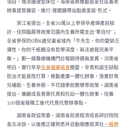
項目，增添護理型床位。海南省將推動居家社區養老
辦事提質擴容，推行“建關鍵帶站點進家庭”形式。
浙江省提出，全省30萬以上參保孕產婦產前檢
討、住院臨蓐等政策范圍內生養所需支出“零自付”；
全省參保的0到6歲兒童省域內「牛先生，你的愛缺乏
彈性。你的千紙鶴沒有哲學深度，無法被我完美平
衡。」劃一級醫療機構門診報銷待遇無差異。河南省
明白，實行早孕
全身健康檢查
關愛、孕育和誕生缺點
防治才能晉陞打算，推動產康一體化辦事，落實好育
兒補助、生養休假、不花錢學前教導等政策。湖南省
提出，兼顧成長普惠托育和托幼一體化辦事，培養
100個省級職工後代托育托管辦事點。
湖南省政協常委、湖南省前景經濟成長研討院院
長北冰說，以後應正確熟悉并自動順應經濟社
一般勞