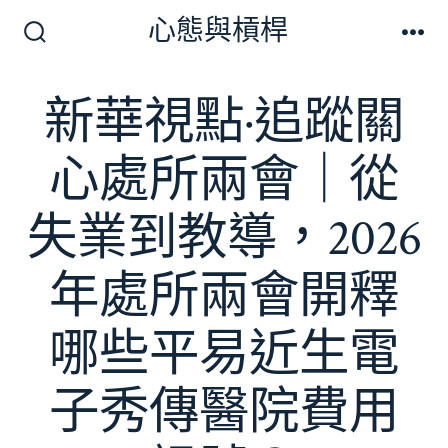
跳
心態與槓桿
至
搜
選
尋
單
主
切
新華視點·追蹤關
要
換
開
內
關
心處所兩會｜從
容
失業到教導，2026
年處所兩會開釋
哪些平易近生電
子秀傳醫院費用