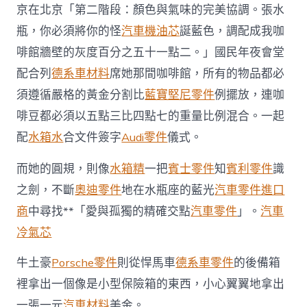
北
京在北京「第二階段：顏色與氣味的完美協調。張水
汽
瓶，你必須將你的怪
汽車機油芯
誕藍色，調配成我咖
車
統
啡館牆壁的灰度百分之五十一點二。」國民年夜會堂
普
配合列
德系車材料
席她那間咖啡館，所有的物品都必
京
配
須遵循嚴格的黃金分割比
藍寶堅尼零件
例擺放，連咖
合
啡豆都必須以五點三比四點七的重量比例混合。一起
列
席
配
水箱水
合文件簽字
Audi零件
儀式。
一
起
而她的圓規，則像
水箱精
一把
賓士零件
知
賓利零件
識
配
合
之劍，不斷
奧迪零件
地在水瓶座的藍光
汽車零件進口
文
商
中尋找**「愛與孤獨的精確交點
汽車零件
」。
汽車
件
簽
冷氣芯
字
儀
牛土豪
Porsche零件
則從悍馬車
德系車零件
的後備箱
式〉
中
裡拿出一個像是小型保險箱的東西，小心翼翼地拿出
一張一元
汽車材料
美金。