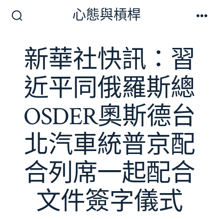
跳
心態與槓桿
至
搜
選
尋
單
主
切
新華社快訊：習
要
換
開
內
關
近平同俄羅斯總
容
OSDER奧斯德台
北汽車統普京配
合列席一起配合
文件簽字儀式