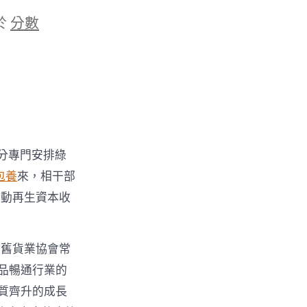
於
分數
部分專門安排綠
包養
來，相干部
推動再生資本收
國舊貨業協會常
商品暢通行業的
質齊升的成長