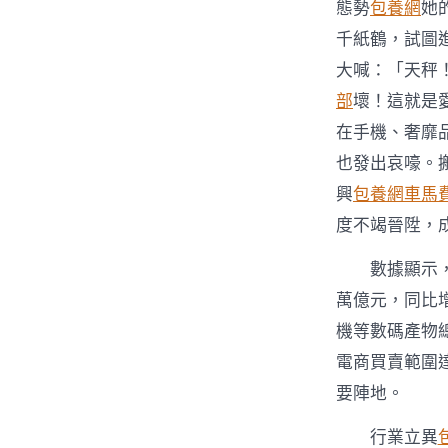
態勢
包養網
她
千紙鶴，試圖
大喊：「天秤
部
壞！這就是
在手機、奢靡
也發出哀嚎。
興
包養網車馬
度不竭晉陞，
數據顯示，
萬億元，同比增
機等數碼產物總
電商買賣範圍達
要陣地。
行業立異