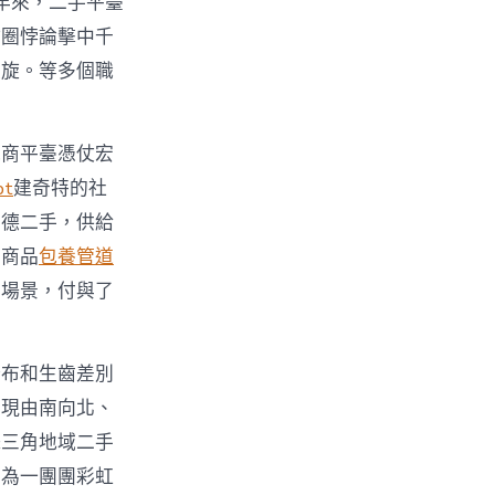
年來，二手平臺
甜圈悖論擊中千
盤旋。等多個職
電商平臺憑仗宏
t
建奇特的社
品德二手，供給
手商品
包養管道
費場景，付與了
分布和生齒差別
浮現由南向北、
珠三角地域二手
化為一團團彩虹