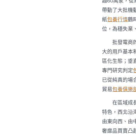
越60萬家，從
帶動了大批機
紙
包養行情
鶴
位，為穩失業
批發電商
大的用戶基本和
區化生態；垂
專門研究判定
已從純真的場
貿易
包養俱樂
在區域成
特色，西北沿
由東向西、由
奢靡品買賣凸