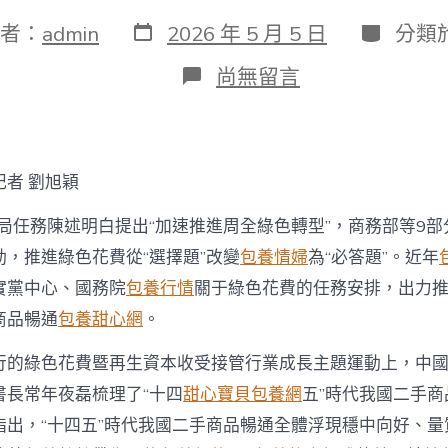
發
分
者：
admin
2026 年 5 月 5 日
分類
表
類
日
在
尚無留言
期
〈新
業
態
新
場
記者 劉旭穎
景
激
當局任務陳述明白提出“加速推進周全綠色轉型”，商務部等9
起
市
，推進綠色花費從“選擇題”改變
包養情婦
為“必答題”。近年
場
實黨中心、國務院
包養行情
關于綠色花費的任務安排，出力
活
氣
商品暢通
包養甜心網
。
專
包
行的綠色花費暨再生資本收受接管行業成長主題運動上，中
養
價
書長常年夜磊梳理了“十四
甜心寶貝包養網
五”時代我國二手
格
指出，“十四五”時代我國二手商品暢通全體浮現穩中向好、量
二