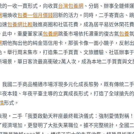
統的一收一賣形式，向收買
台灣包養網
、分銷、辦事全鏈條
網
場煥收
包養一個月價錢
回新的活力。同時，二手寄賣店、
加速
包養網比較
融進商圈和社區花費，成為居平易近休閑花
。此中，重慶董家溪
包養網
跳蚤市場依托濃重的復古氣
包養
網
期他掏出他的純金箔信用卡，那張卡像一面小鏡子，反射
色。舉行周末集市，打造集二手買賣、文旅體驗、社區辦事
新場景，單日客流最高衝破2萬人次，成為本地二手買賣與文
，我國二手商品暢通市場浮現多元化成長態勢，既有傳統二
夜本錢、年夜平臺主導的立異成長形式，打造了全球搶先的“int
情
形式。
表現，二手「我要啟動天秤座最終裁決儀式：強制愛情對稱
了經濟增加，更發明了大批失業職位。據不完整統計，全國