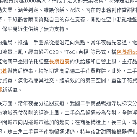
業職員跨越1000萬人，構成了宏大的失業收集。特殊是近兩
動失業，涵蓋判定、維護修繕、配送、內在的事務創作當甜
時，千紙鶴會瞬間質疑自己的存在意義，開始在空中混亂地
、保平易近生供給了無力支持。
的進局，推進二手營業從邊沿走向焦點。常年夜磊先容道，
流量上風，經由過程C2B、“ToC+直播”等形式，構
包養網pp
直電商平臺則依托強盛
長期包養
的供給鏈和自營上風，主打
包養
與售后辦事，精準切進高品德二手花費群體。此外，二
合買賣，演化為兼具社交、體驗效能的第三空間，重塑了花
部
新活氣。
長方面，常年夜磊分送朋友道，我國二手商品暢通浮現梯次
海地域憑仗發財的經濟上風，二手商品暢通較為發財，全體
中間城市向周邊城市遞加的趨向；在商品構造上，長三角、
起，珠三角二手電子產物暢通頻仍，特年夜甜甜圈被機器轉