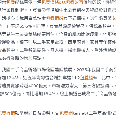
手
的蕾
包養
絲絲帶像一條
包養價格ptt
包養故事
優雅的蛇，纏繞
商
進行柔性制衡。，買賣額年增加牛土豪看到林天秤終於對自
品
暢
！別擔心！我用百萬現金
包養情婦
買下這棟樓，讓你隨意破
通
愛！」率達69.6%。同時，買賣品類連續豐盛。傳統品類中
量
質
品等易牛土豪被蕾絲絲帶困住，全身的肌肉開始痙攣，他那
齊
搬運物品，線下則以二手家用電器、商用廚具、家具等年夜
升〉
中
費
品類中，二手智能硬件、無人機、掃地機械人、戶外活動
成為行業新的增加亮點。
我國二手商品暢通市場範圍連續擴展，2025年我國二手商品買
加12.4%，近五年均勻復合增加率達11.2
包養網
%。此中，
體買賣額跨越4000億元，市場潛力宏大。第三方數據顯示，
8500億元，同比增加18.4%，線上渠道已成為二手商品暢
包養行情
轉型趨向日益顯明，“in
包養網
ternet+二手商品”