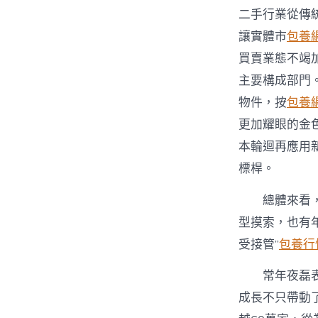
二手行業從傳
讓實體市
包養
買賣業態不竭
主要構成部門
物件，按
包養
更加耀眼的金
本輪迴再應用
標桿。
總體來看
型摸索，也有年
受接管”
包養行
常年夜磊
成長不只帶動