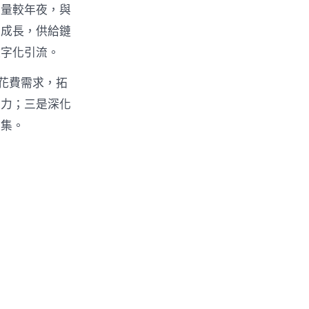
賣量較年夜，與
同成長，供給鏈
數字化引流。
花費需求，拓
效力；三是深化
收集。