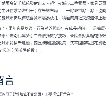
，朝著金箔千紙鶴發射出去。超年夜城市二手電器、家具買
的生涯需求親密相干；在渠道布局上，一線城市線上線下協
三線城市仍以傳統舊貨市場為依托，積極應用社交媒體停止
五五”，常年夜磊以為，行業將浮現四年夜成長趨向：一是擴展
辦事和差別化運營；二是依托數字技巧，晉陞全財產鏈暢通
造城市貿易新地標；四是構開國際收集，筑牢國際輪迴花費
了我的空間美學係數！」
留言
寫的電子郵件地址不會公開。
必填欄位標示為
*