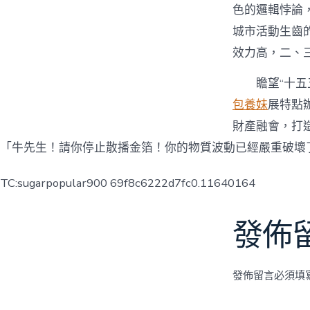
色的邏輯悖論
城市活動生齒
效力高，二、
瞻望“十
包養妹
展特點
財產融會，打
「牛先生！請你停止散播金箔！你的物質波動已經嚴重破壞
TC:sugarpopular900 69f8c6222d7fc0.11640164
發佈
發佈留言必須填