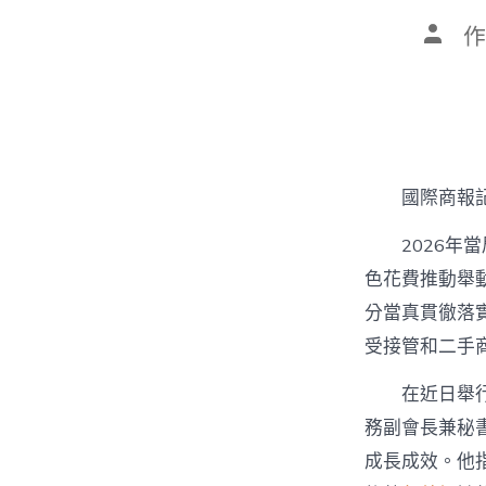
文
作
章
作
者
國際商報
2026年
色花費推動舉動
分當真貫徹落
受接管和二手
在近日舉
務副會長兼秘
成長成效。他