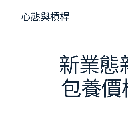
跳
至
心態與槓桿
主
要
內
容
新業態
包養價