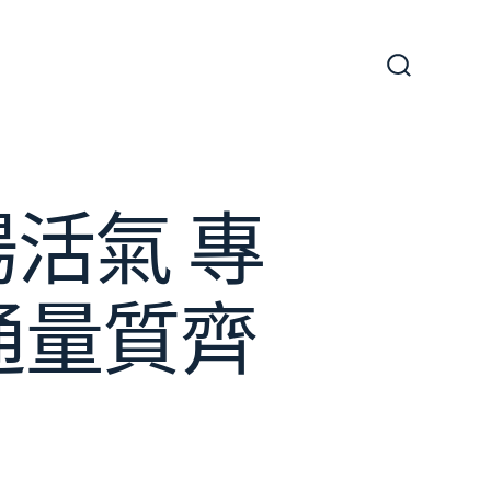
搜
尋
切
換
開
關
活氣 專
通量質齊