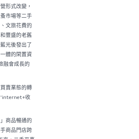
運營形式改變，
跳蚤市場等二手
費、文旅花費的
氛和豐盛的老舊
出藍光後發出了
于一體的閑置資
旅融會成長的
手買賣業態的轉
ernet+收
！」商品暢通的
二手商品門店跨