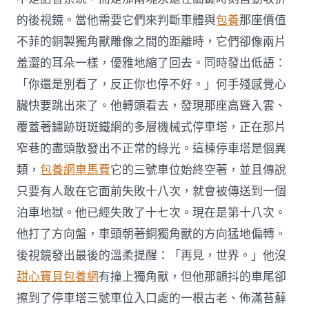
的後視鏡。當他需要它們來判斷車體與
包養
那座價值
不菲的銅製獨角獸雕像之間的距離時，它們卻像兩片
羞澀的耳朵一樣，優雅地縮了回去。同時發出低語：
「你還是別看了，反正你也停不好。」何手殘感覺心
臟快要跳出來了。他轉頭看去，發現那座高聳入雲、
覆蓋著鏽跡斑斑鐵網的多層機械式停車塔，正在那片
窄巷的盡頭散發出不正常的綠光。這棟停車塔是個異
類，
包養網車馬費
它的三號車位始終空著，並且傳說
只要有人敢在它面前失敗十八次，就會被傳送到一個
泊車地獄。他已經失敗了十七次。現在是第十八次。
他打了方向盤，車頭朝著銅獨角獸的方向猛地偏轉。
後視鏡發出最後的溫柔提醒：「再見，世界。」他沒
甜心寶貝包養網
有撞上獨角獸，但他那顫抖的車尾卻
擦到了停車塔三號車位入口處的一根古老、佈滿苔蘚