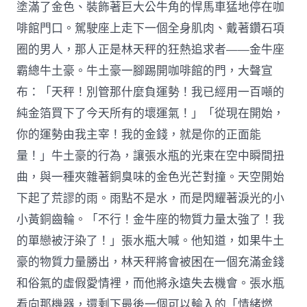
塗滿了金色、裝飾著巨大公牛角的悍馬車猛地停在咖
啡館門口。駕駛座上走下一個全身肌肉、戴著鑽石項
圈的男人，那人正是林天秤的狂熱追求者——金牛座
霸總牛土豪。牛土豪一腳踢開咖啡館的門，大聲宣
布：「天秤！別管那什麼負運勢！我已經用一百噸的
純金箔買下了今天所有的壞運氣！」「從現在開始，
你的運勢由我主宰！我的金錢，就是你的正面能
量！」牛土豪的行為，讓張水瓶的光束在空中瞬間扭
曲，與一種夾雜著銅臭味的金色光芒對撞。天空開始
下起了荒謬的雨。雨點不是水，而是閃耀著淚光的小
小黃銅齒輪。「不行！金牛座的物質力量太強了！我
的單戀被汙染了！」張水瓶大喊。他知道，如果牛土
豪的物質力量勝出，林天秤將會被困在一個充滿金錢
和俗氣的虛假愛情裡，而他將永遠失去機會。張水瓶
看向那機器，還剩下最後一個可以輸入的「情緒燃