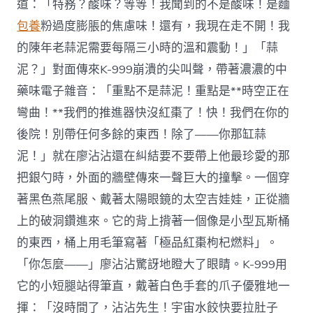
道：「特務？酸味？等等！我聞到的不是酸味！是麵
包養
粉過度膨脹的焦慮味！還有，我現在走不開！我
的陳年老蒜泥需要每隔三小時的溫和震動！」「蒜
泥？」對面傳來K-999崩潰的尖叫聲，帶著濃濃的中
藥味電子雜音：「重點不是蒜泥！重點是**時空正在
彎曲！**我們的推進器快沒紅棗了！快！我們在你的
後院！別帶任何多餘的東西！除了——你那缸蒜
泥！」就在廖沾沾還在糾結要不要帶上他最珍愛的那
把銀勺時，外面的牆壁傳來一聲巨大的撞擊。一個穿
著黑色燕尾服、戴著太陽眼鏡的太空吉娃娃，正從牆
上的破洞鑽進來。它的背上揹著一個像是小型瓦斯桶
的東西，桶上用毛筆寫著「極品紅棗枸杞燃料」。
「你怎麼——」廖沾沾驚訝地瞪大了眼睛。K-999用
它的小短腿站得筆直，戴著白色手套的爪子優雅地一
揮：「沒時間了，沾沾先生！宇宙水餃快要拉肚子