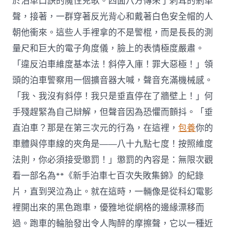
於泊車口訣的魔性兒歌。四面八方傳來了刺耳的剎車
聲，接著，一群穿著反光背心和戴著白色安全帽的人
朝他衝來。這些人手裡拿的不是警棍，而是長長的測
量尺和巨大的電子角度儀，臉上的表情極度嚴肅。
「違反泊車維度基本法！斜停入庫！罪大惡極！」領
頭的泊車警察用一個擴音器大喊，聲音充滿機械感。
「我、我沒有斜停！我只是垂直停在了牆壁上！」何
手殘趕緊為自己辯解，但聲音因為恐懼而顫抖。「垂
直泊車？那是在第三次元的行為，在這裡，
包養
你的
車體與停車線的夾角是——八十九點七度！按照維度
法則，你必須接受懲罰！」懲罰的內容是：無限次觀
看一部名為**《新手泊車七百次失敗集錦》的紀錄
片，直到哭泣為止。就在這時，一輛像是從科幻電影
裡開出來的黑色跑車，優雅地從網格的邊緣漂移而
過。跑車的輪胎發出令人陶醉的摩擦聲，它以一種近