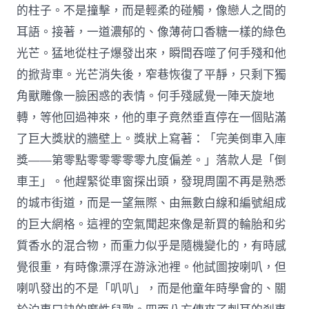
的柱子。不是撞擊，而是輕柔的碰觸，像戀人之間的
耳語。接著，一道濃郁的、像薄荷口香糖一樣的綠色
光芒。猛地從柱子爆發出來，瞬間吞噬了何手殘和他
的掀背車。光芒消失後，窄巷恢復了平靜，只剩下獨
角獸雕像一臉困惑的表情。何手殘感覺一陣天旋地
轉，等他回過神來，他的車子竟然垂直停在一個貼滿
了巨大獎狀的牆壁上。獎狀上寫著：「完美倒車入庫
獎——第零點零零零零零九度偏差。」落款人是「倒
車王」。他趕緊從車窗探出頭，發現周圍不再是熟悉
的城市街道，而是一望無際、由無數白線和編號組成
的巨大網格。這裡的空氣聞起來像是新買的輪胎和劣
質香水的混合物，而重力似乎是隨機變化的，有時感
覺很重，有時像漂浮在游泳池裡。他試圖按喇叭，但
喇叭發出的不是「叭叭」，而是他童年時學會的、關