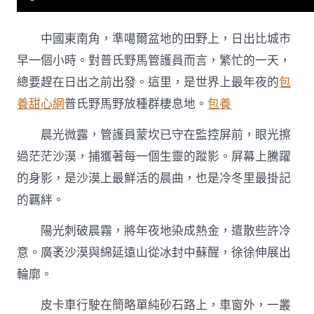
較
與
夜〉
中國東南角，準噶爾盆地的田野上，日出比城市
中
早一個小時。對普氏野馬管護員而言，繁忙的一天，
總要趕在日出之前出發。這里，是世界上最年夜的
包
養甜心網
普氏野馬野放種群棲息地。
包養
晨光微露，管護員蒙坎已守在監控屏前，眼光擦
過茫茫沙漠，捕獲著每一個生靈的蹤影。屏幕上騰躍
的身影，是沙漠上最鮮活的晨曲，也是冷冬里最掛記
的羈絆。
陽光刺破晨霧，將年夜地染成熱金，遣散些許冷
意。廣袤沙漠與綿延遠山從冰封中蘇醒，徐徐伸展出
輪廓。
皮卡車行駛在簡略單純砂石路上，車窗外，一叢