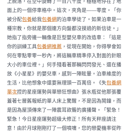
上脫落，在空中旋轉了一百八十度，穩穩地停在了地
面上的一個停車格中。這次，夾角是——零度。「你
被分配
包養
給我
包養網
的泊車學徒了。如果泊車是一
種宗教，你就是那個連方向盤都沒摸過的新信徒。」
她指了指旁邊一輛像是巨型嬰兒車的改造車：「這是
你的訓練工具
包養網推薦
，從現在開始，你得學會如
何在零點零零一秒內，將這輛車精準停入對面的針眼
大小的車位裡。」何手殘看著那輛閃閃發光、還在播
放《小星星》的嬰兒車，感到一陣眩暈。泊車維度的
生活，比他想象中還要無理頭一百萬倍。《失
包養網
單次
控的星座運勢與單戀狂想曲》張水瓶從他那張覆
蓋著七層舊報紙的單人床上驚醒，不是因為鬧鐘，而
是因為屋頂傳來了一陣震耳欲聾的廣播聲。「緊急！
緊急！今日星座運勢超級大修正！所有天秤座請注
意！由於月球剛剛打了一個噴嚏，您的戀愛機率從昨