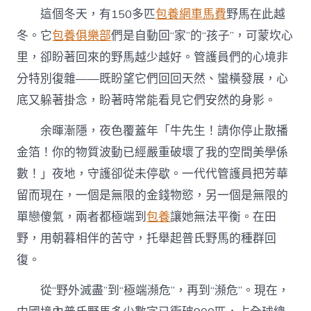
這個冬天，有150多匹
包養網車馬費
野馬在此越
冬。它
包養俱樂部
們是自動回“家”的“孩子”，可蒙坎心
里，卻盼著回來的野馬越少越好。管護員們的心境非
分特別復雜——既盼望它們回回天然、蠻橫發展，心
底又躲著掛念，盼著時常能看見它們安然的身影。
余暉漸隱，夜色覆蓋年「牛先生！請你停止散播
金箔！你的物質波動已經嚴重破壞了我的空間美學係
數！」夜地，守護卻從未停歇。一代代管護員把芳華
留而現在，一個是無限的金錢物慾，另一個是無限的
單戀傻氣，兩者都極端到
包養
讓她無法平衡。在田
野，用朝暮相伴的苦守，托舉起普氏野馬的種群回
復。
從“野外滅盡”到“極端瀕危”，再到“瀕危”。現在，