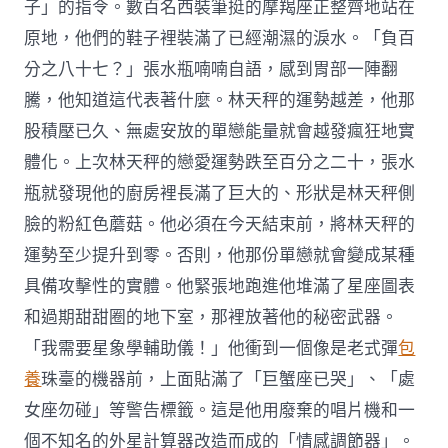
子」的指令。數百名西裝筆挺的摩羯座正整齊地站在
原地，他們的鞋子裡裝滿了已經潮濕的淚水。「負百
分之八十七？」張水瓶喃喃自語，感到胃部一陣翻
騰，他知道這代表著什麼。林天秤的運勢越差，他那
股積壓已久、無處安放的單戀能量就會越發瘋狂地實
體化。上次林天秤的戀愛運勢跌至百分之二十，張水
瓶就發現他的廚房裡長滿了巨大的、形狀是林天秤側
臉的粉紅色蘑菇。他必須在今天結束前，將林天秤的
運勢至少提升到零。否則，他那份單戀就會變成某種
具備攻擊性的實體。他緊張地跑進他堆滿了星座圖表
和過期甜甜圈的地下室，那裡放著他的秘密武器。
「我需要星象學輔助儀！」他衝到一個像是老式彈
包
養
珠臺的機器前，上面貼滿了「巨蟹座已哭」、「處
女座勿碰」等警告標籤。這是他用廢棄的唱片機和一
個不知名的外星計算器改造而成的「情感調節器」。