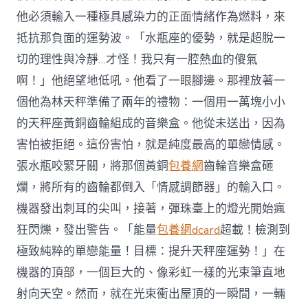
他必須輸入一種極具感染力的正面情緒作為燃料，來
抵抗那負面的運勢波。「水瓶座的優勢，就是超脫一
切的理性與冷靜…才怪！我只有一腔熱血的傻氣
啊！」他絕望地低吼。他看了一眼腳邊。那裡放著一
個他為林天秤準備了兩年的禮物：一個用一萬塊小小
的天秤座黃銅齒輪組成的音樂盒。他從未送出，因為
害怕被拒絕。這份害怕，就是純度最高的單戀情感。
張水瓶咬緊牙關，將那個黃銅
包養網
齒輪音樂盒砸
爛，將所有的齒輪都倒入「情感調節器」的輸入口。
機器發出刺耳的尖叫，接著，彈珠臺上的燈光開始瘋
狂閃爍，發出警告。「能量
包養網dcard
超載！檢測到
極致純粹的單戀能量！目標：提升天秤座運勢！」在
機器的頂部，一個巨大的、像彩虹一樣的光束筆直地
射向天空。然而，就在光束衝出屋頂的一瞬間，一輛