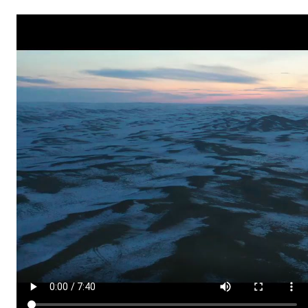
春
走
下
層
丨
田
野
逐
風：
守
護
普
氏
野
馬
的
日
專
包
養
網
站
比