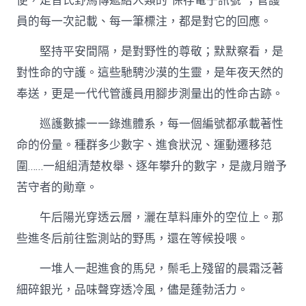
便，是普氏野馬傳遞給人類的“保存電子訊號”；管護
員的每一次記載、每一筆標注，都是對它的回應。
堅持平安間隔，是對野性的尊敬；默默察看，是
對性命的守護。這些馳騁沙漠的生靈，是年夜天然的
奉送，更是一代代管護員用腳步測量出的性命古跡。
巡護數據一一錄進體系，每一個編號都承載著性
命的份量。種群多少數字、進食狀況、運動遷移范
圍……一組組清楚枚舉、逐年攀升的數字，是歲月贈予
苦守者的勛章。
午后陽光穿透云層，灑在草料庫外的空位上。那
些進冬后前往監測站的野馬，還在等候投喂。
一堆人一起進食的馬兒，鬃毛上殘留的晨霜泛著
細碎銀光，品味聲穿透冷風，儘是蓬勃活力。