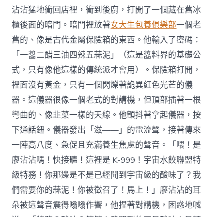
沾沾猛地衝回店裡，衝到後廚，打開了一個藏在舊冰
櫃後面的暗門。暗門裡放著
女大生包養俱樂部
一個老
舊的、像是古代金屬保險箱的東西。他輸入了密碼：
「一醬二醋三油四辣五蒜泥」（這是醬料界的基礎公
式，只有像他這樣的傳統派才會用）。保險箱打開，
裡面沒有黃金，只有一個閃爍著詭異紅色光芒的儀
器。這儀器很像一個老式的對講機，但頂部插著一根
彎曲的、像韭菜一樣的天線。他顫抖著拿起儀器，按
下通話鈕。儀器發出「滋——」的電流聲，接著傳來
一陣高八度、急促且充滿養生焦慮的聲音。「喂！是
廖沾沾嗎！快接聽！這裡是 K-999！宇宙水餃聯盟特
級特務！你那邊是不是已經聞到宇宙級的酸味了？我
們需要你的蒜泥！你被徵召了！馬上！」廖沾沾的耳
朵被這聲音震得嗡嗡作響，他捏著對講機，困惑地喊