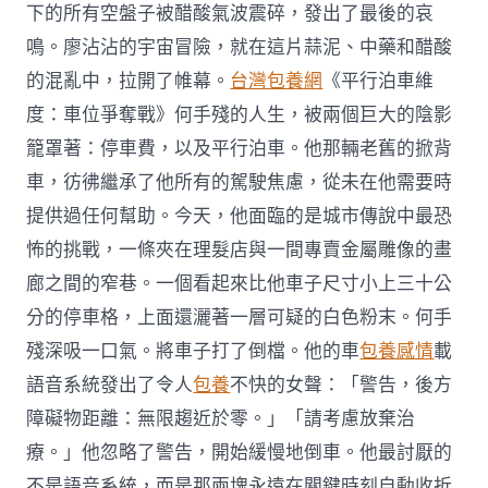
下的所有空盤子被醋酸氣波震碎，發出了最後的哀
鳴。廖沾沾的宇宙冒險，就在這片蒜泥、中藥和醋酸
的混亂中，拉開了帷幕。
台灣包養網
《平行泊車維
度：車位爭奪戰》何手殘的人生，被兩個巨大的陰影
籠罩著：停車費，以及平行泊車。他那輛老舊的掀背
車，彷彿繼承了他所有的駕駛焦慮，從未在他需要時
提供過任何幫助。今天，他面臨的是城市傳說中最恐
怖的挑戰，一條夾在理髮店與一間專賣金屬雕像的畫
廊之間的窄巷。一個看起來比他車子尺寸小上三十公
分的停車格，上面還灑著一層可疑的白色粉末。何手
殘深吸一口氣。將車子打了倒檔。他的車
包養感情
載
語音系統發出了令人
包養
不快的女聲：「警告，後方
障礙物距離：無限趨近於零。」「請考慮放棄治
療。」他忽略了警告，開始緩慢地倒車。他最討厭的
不是語音系統，而是那兩塊永遠在關鍵時刻自動收折