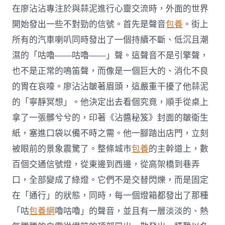
在廖沾沾專注於與蒜泥進行心靈交流時，外面的世界
開始發出一些不對勁的信號。首先是聲音
包養
。街上
所有的汽車喇叭同時發出了一個持續不斷、低沉且潮
濕的「咕嚕——咕嚕——」聲。這聲音不是引擎聲，
也不是正常的鳴笛聲，而像是一個巨大的、消化不良
的胃在哀嚎。廖沾沾皺著眉頭，這嚴重干擾了他蒜泥
的「寧靜冥想」。他決定出去看個究竟，順手從桌上
拿了一張髒兮兮的，印著《沾醬秘笈》封面的皺衛生
紙，塞進口袋以備不時之需。他一腳踏出店門，立刻
被眼前的景象震驚了。整條城市
包養
的主幹道上，數
百個交通信號燈，從東邊到西邊，從高架橋到巷弄
口，全部變成了綠燈。它們不是交替閃爍，而是固定
在「通行」的狀態，同時，每一個燈箱都發出了那種
「咕
包養網
嚕咕嚕」的聲音，並且有一層淡淡的、熱