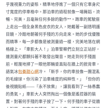
乎蔑視重力的姿態，精準地停進了一個只有它車身尺
寸寬度的停車格中。那泊車的過程就像一場舞蹈，流
暢、完美，且毫無任何多餘的動作**。跑車的駕駛座
上走出一個全身黑色皮衣的女人，她戴著一副透明護
目鏡，冷酷地朝著何手殘的方向走來。她的步伐優雅
而精準，每一步都像是被測量過一樣，完美地落在網
格線上。「車影大人！」泊車警察們立刻立正站好，
連測量尺都顫抖著不敢發出聲音。她走到何手殘面
前，輕蔑地掃了一眼他那輛垂直貼在牆上的掀背車，
語氣冰
包養甜心網
冷。「新手，你的車技像一團混亂
的毛線球。你污染了泊車維度的純粹性。」「但你的
後視鏡貼紙——『永不放棄』，讓我看到了一絲愚蠢
的勇氣。」車影大人突然掏出一個像是遙控器的裝
置，對著何手殘的車子按了一下。何手殘的車子從牆