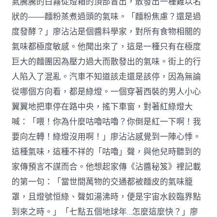
氣騰騰的白霧從燈箱的頂部冒出，散發出一種難以名
狀的——麵粉蒸煮過頭的氣味。「麵粉焦慮？還是過
度發酵？」廖沾沾是個醬料學家，對所有食物相關的
氣味都極度敏感。他聞出來了，這是一種只有在極度
巨大的麵團因為壓力過大而散發出的氣味。街上的行
人陷入了混亂。汽車不知道該走還是該停，因為無論
從哪個方向看，都是綠燈。一個穿著西裝的男人小心
翼翼地把車停在路中央，搖下車窗，對著紅綠燈大
喊：「喂！你為什麼咕嚕咕嚕？你倒是紅一下啊！我
要向左轉！綠燈沒用啊！」廖沾沾感覺到一陣心悸。
這種氣味，這種不祥的「咕嚕」聲，與他兒時聽到的
家傳預言不謀而合。他想起家傳《沾醬秘笈》裡記載
的第一句：「當世間萬物的交通都被麵皮的氣味籠
罩，且燈號恒綠、聲如湯沸時，便是宇宙水餃臨界點
到來之時。」「七點五個地球年…怎麼這麼快？」廖