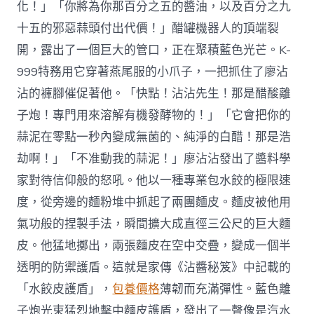
化！」「你將為你那百分之五的醬油，以及百分之九
十五的邪惡蒜頭付出代價！」醋罐機器人的頂端裂
開，露出了一個巨大的管口，正在聚積藍色光芒。K-
999特務用它穿著燕尾服的小爪子，一把抓住了廖沾
沾的褲腳催促著他。「快點！沾沾先生！那是醋酸離
子炮！專門用來溶解有機發酵物的！」「它會把你的
蒜泥在零點一秒內變成無菌的、純淨的白醋！那是浩
劫啊！」「不准動我的蒜泥！」廖沾沾發出了醬料學
家對待信仰般的怒吼。他以一種專業包水餃的極限速
度，從旁邊的麵粉堆中抓起了兩團麵皮。麵皮被他用
氣功般的捏製手法，瞬間擴大成直徑三公尺的巨大麵
皮。他猛地擲出，兩張麵皮在空中交疊，變成一個半
透明的防禦護盾。這就是家傳《沾醬秘笈》中記載的
「水餃皮護盾」，
包養價格
薄韌而充滿彈性。藍色離
子炮光束猛烈地擊中麵皮護盾，發出了一聲像是汽水