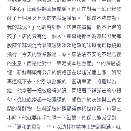
外觀更像是一個被遺棄的藍色塑膠棚，與「宇宙」或
「中心」這兩個詞毫無關係。他正在對著一缸已經發
酵了七個月又七天的老蒜泥嘆氣。「你還不夠靈動，
我的蒜泥。」他輕聲細語，彷彿在責備一個不上進的
孩子。店內只有他一個人，連蒼蠅都因為難以忍受那
股陳年蒜頭混合著鐵鏽與淡淡絕望的味道而選擇繞道
飛行。今天的營業額是：零。廖沾沾不安的不是店裡
的生意，而是他對**「蒜泥成本焦慮症」**的深層恐
懼。新鮮蒜頭每公斤的價格正在以超光速上漲，如果
再這樣下去，他引以為傲的「靈魂蒜泥」將難以為
繼。他拿著一把被磨得光滑、閃耀著不祥光芒的小銀
勺，從缸底撈起一坨濃稠的、顏色介於灰綠與土黃之
間的發酵物。這蒜泥被他照顧得像稀世珍寶，每隔三
小時，他就要用手指彈一下缸邊，確保它能感受到
**「溫和的震動」**，以助其在精神上達到圓滿。就