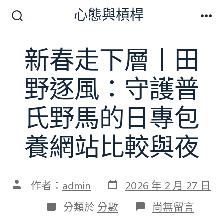
跳
心態與槓桿
至
搜
選
尋
單
主
切
新春走下層丨田
要
換
開
內
關
野逐風：守護普
容
氏野馬的日專包
養網站比較與夜
發
文
作者：
admin
2026 年 2 月 27 日
表
章
日
作
分
在
分類於
分數
尚無留言
期
者
類
〈新