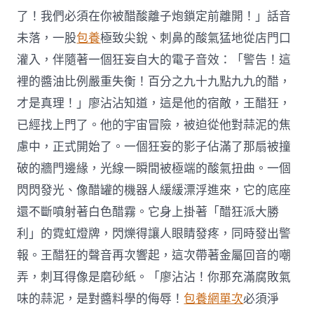
了！我們必須在你被醋酸離子炮鎖定前離開！」話音
未落，一股
包養
極致尖銳、刺鼻的酸氣猛地從店門口
灌入，伴隨著一個狂妄自大的電子音效：「警告！這
裡的醬油比例嚴重失衡！百分之九十九點九九的醋，
才是真理！」廖沾沾知道，這是他的宿敵，王醋狂，
已經找上門了。他的宇宙冒險，被迫從他對蒜泥的焦
慮中，正式開始了。一個狂妄的影子佔滿了那扇被撞
破的牆門邊緣，光線一瞬間被極端的酸氣扭曲。一個
閃閃發光、像醋罐的機器人緩緩漂浮進來，它的底座
還不斷噴射著白色醋霧。它身上掛著「醋狂派大勝
利」的霓虹燈牌，閃爍得讓人眼睛發疼，同時發出警
報。王醋狂的聲音再次響起，這次帶著金屬回音的嘲
弄，刺耳得像是磨砂紙。「廖沾沾！你那充滿腐敗氣
味的蒜泥，是對醬料學的侮辱！
包養網單次
必須淨