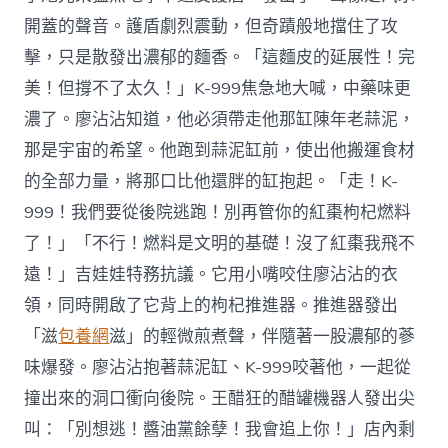
開蓋的聲音。護盾劇烈震動，但奇蹟般地擋住了攻
擊，只是散發出濃郁的麵香。「這麵皮的延展性！完
美！但撐不了太久！」K-999焦急地大喊，中藥味更
濃了。廖沾沾知道，他必須帶走他那缸陳年老蒜泥，
那是宇宙的希望。他跑到蒜泥缸前，使出他搬運食材
的全部力量，將那口比他還胖的缸抱起。「走！K-
999！我們要從後院逃跑！別再管你的紅棗枸杞燃料
了！」「不行！燃料是文明的基礎！沒了紅棗我飛不
遠！」吉娃娃特務抗議。它用小嘴咬住廖沾沾的衣
領，同時開啟了它背上的枸杞推進器。推進器發出
「滋
包養網
滋」的輕微煎煮聲，伴隨著一股濃郁的蔘
味爆發。廖沾沾抱著蒜泥缸、K-999咬著他，一起從
撞出來的洞口衝向後院。王醋狂的醋罐機器人發出尖
叫：「別想逃！醬油黨餘孽！我會追上你！」店內剩