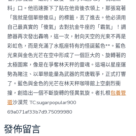
料」口。他迅速撕下了貼在他背後衣領上，那張寫著
「我就是個單戀傻瓜」的標籤，丟了進去。他必須用
自己最真實的「傻氣」去對抗金牛座的「霸氣」！調
節器再次發出轟鳴，這一次，射向天空的光束不再是
彩虹色，而是充滿了水瓶座特有的怪誕藍色**。藍色
光束與金色光芒在空中形成了一個巨大的、旋轉著的
太極圖案，像是在爭奪林天秤的靈魂。這場以星座運
勢為賭注、以單戀能量為武器的荒唐戰爭，正式打響
了。藍色與金色的光芒在林天秤咖啡館上空劇烈衝
撞，創造出一個不斷旋轉的怪異氣旋。者扎根
包養管
道
沙漠荒 TC:sugarpopular900
69a071af33b7d9.75099980
發佈留言