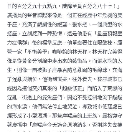
日的百分之九十九點九，陡降至負百分之八十七！」
廣播員的聲音聽起來像是一個正在經歷中年危機的雙
子座，充滿了戲劇性的絕望。張水瓶，一個典型的水
瓶座，立刻感到一陣恐慌，這是他患有「星座預報壓
力症候群」後的標準反應。他單戀著住在隔壁棟、經
營一家「平衡美學」咖啡館的林天秤。林天秤完美得
像是從黃金分割線中走出來的藝術品。而張水瓶的人
生，則像一團被獅子座暴君隨意亂踢的毛線球，充滿
了混亂與錯位。他衝到窗邊，往外看去。整座城市已
經因為這個突如其來的「超級修正」而陷入了荒謬的
混亂。街道上的雙魚座們，開始不受控制地流下鹹鹹
的海水淚，他們無法停止地哭泣，導致城市低窪處已
經形成了小型潟湖。那些摩羯座的上班族，嚴格遵守
著廣播中「摩羯座今天適合原地踏步，否則將失去襪