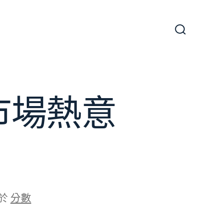
搜
尋
切
換
開
關
市場熱意
於
分數