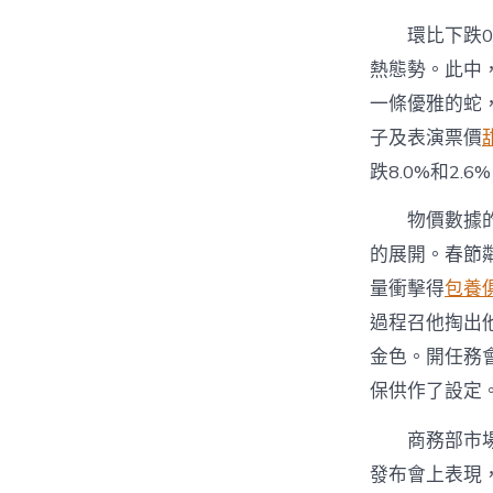
環比下跌0
熱態勢。此中，
一條優雅的蛇
子及表演票價
跌8.0%和2.6
物價數據
的展開。春節
量衝擊得
包養
過程召他掏出
金色。開任務
保供作了設定
商務部市
發布會上表現