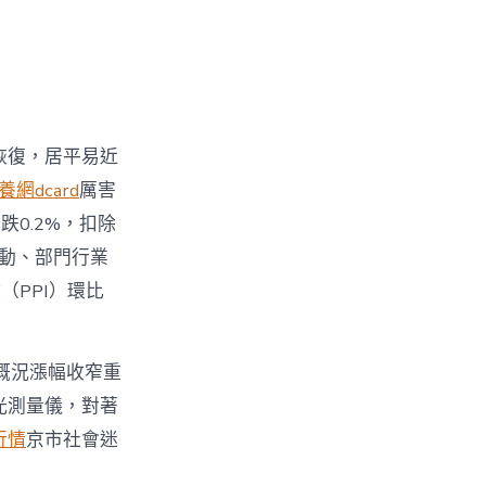
恢復，居平易近
養網dcard
厲害
0.2%，扣除
推動、部門行業
PPI）環比
概況漲幅收窄重
光測量儀，對著
行情
京市社會迷