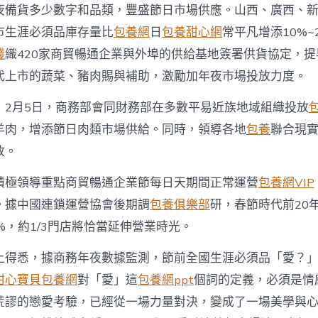
夜備貨多少數字和品類，豐盛節日市場供應。山西、廣西、
市生涯必須品庫存量比
包養網
日
包養甜心網
常平凡增添10%~
錢
織420家商貿暢通企業與外埠的供給基地簽署供貨協定，
代上市的蔬菜、豬肉賜與補助，激勵加年夜市場投放力度。
，2月5日，商務部會同財務部在多數平易近族地域組織投放
羊肉，增添節日肉類市場供給。同時，領導各地
包養
聯合現
放。
積極領導重點商貿暢通企業節每日天期間正常運營
包養網VIP
。據中國連鎖運營協會後期調
包養俱樂部
研，春節時代前20
%，約1/3門店將恰當延伸營業時光。
上得悉，據商務年夜數據監測，節前全國生涯必須品「愛？
甜心寶貝包養網
對「愛」這
包養網ppt
個詞的定義，必須是情
荒謬的戀愛考驗，已經從一場力量對決，變成了一場美學與