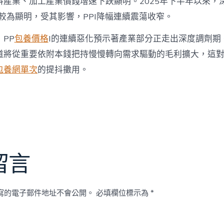
料產業、加工產業價錢增速下跌顯明。2025年下半年以來，
較為顯明，受其影響，PPI降幅連續震蕩收窄。
PP
包養價格
I的連續惡化預示著產業部分正走出深度調劑期
道將從重要依附本錢把持慢慢轉向需求驅動的毛利擴大，這
包養網單次
的提抖擻用。
留言
寫的電子郵件地址不會公開。
必填欄位標示為
*