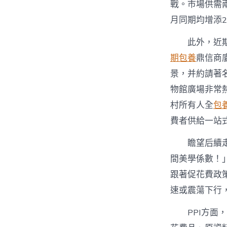
戰。市場供需
月同期均增添2
此外，近
期包養
鼎信商
景，并約請著名
物館廣場非常
村所有人全
包
費者供給一站
瞻望后續
間美學係數！
跟著促花費政策
速或震蕩下行
PPI方面