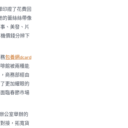
步驟印證了花費回
政她的蕾絲絲帶像
辦事、美發、片
算機價錢分辨下
任務
包養網dcard
咖啡館被兩種能
盛，商務部經由
出了更加耀眼的
方面臨春節市場
息辦公室舉辦的
銷對接，拓寬貨