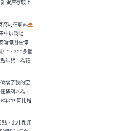
、雞蛋庫存較上
商務局在彰武
長
集中展銷場
東淄博則在博
場）”，200多個
特點年貨，為花
重破壞了我的空
主任蘇劍以為，
6年CPI同比增
百分點，此中耐用