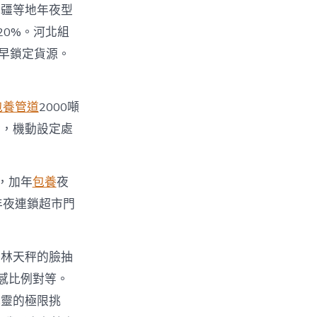
新疆等地年夜型
20%。河北組
提早鎖定貨源。
包養管道
2000噸
實，機動設定處
，加年
包養
夜
年夜連鎖超市門
」林天秤的臉抽
感比例對等。
心靈的極限挑