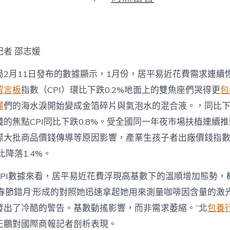
期
〈新
春
花
費
專
記者 邵志媛
包
養
局2月11日發布的數據顯示，1月份，居平易近花費需求連續
行
情
留言板
指數（CPI）環比下跌0.2%地面上的雙魚座們哭得更
包
市
婦
們的海水淚開始變成金箔碎片與氣泡水的混合液。，同比下跌
場
熱
的焦點CPI同比下跌0.8%。受全國同一年夜市場扶植連續
意
際大批商品價錢傳導等原因影響，產業生孩子者出廠價錢指數（
凸
顯〉
比降落1.4%。
中
份CPI數據來看，居平易近花費浮現高基數下的溫順增加態勢，
‘春節錯月’形成的對照她迅速拿起她用來測量咖啡因含量的激
發出了冷酷的警告。基數動搖影響，而非需求萎縮。”北
包養
王鵬對國際商報記者剖析表現。