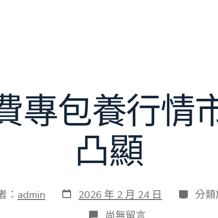
費專包養行情
凸顯
發
分
者：
admin
2026 年 2 月 24 日
分類
表
類
日
在
尚無留言