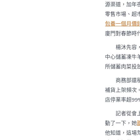
源渠道，加年
零售市場、超
包養一個月價
廈門對春節時
楊沐先容
中心儲蓄凍牛
所儲蓄肉菜投
商務部還
補貨上架頻次
店停業率超99
記者從會
動了一下，她
他知道，這場