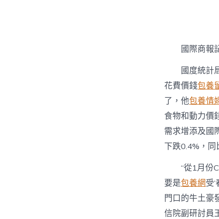
者
國際商報
國度統計
花費價錢
包養
了，他
包養情
食物和動力價錢
需求增添及國
下跌0.4%，同
“從1月
要是
包養網
受
門口的牛土豪
信院副研討員