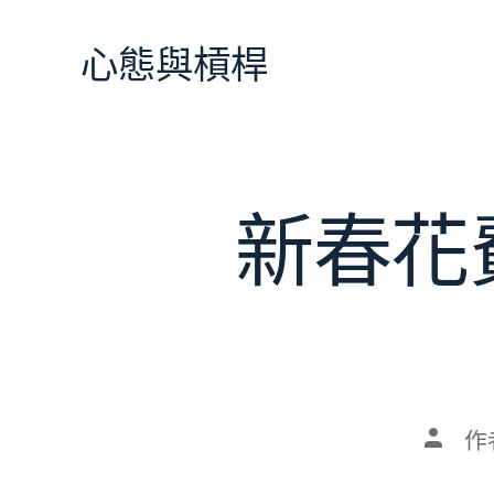
跳
至
心態與槓桿
主
要
內
容
新春花
文
作
章
作