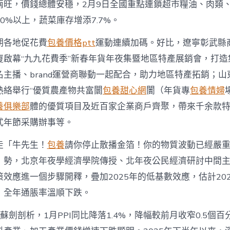
兩旺，價錢總體安穩，2月9日全國重點連鎖超市糧油、肉類
0%以上，蔬菜庫存增添7.7%。
期各地促花費
包養價格ptt
運動連續加碼。好比，遼寧彰武縣
廈啟幕“九九花費季”新春年貨年夜集暨地區特產展銷會，打造
主播、brand運營商聯動一起配合，助力地區特產拓銷；山
熱絡舉行“優質農產物共富闤
包養甜心網
闠（年貨專
包養情婦
養俱樂部
體的優質項目及近百家企業商戶齊聚，帶來千余款
式年節采購辦事等。
走「牛先生！
包養
請你停止散播金箔！你的物質波動已經嚴
」勢，北京年夜學經濟學院傳授、北年夜公民經濟研討中間
效應進一個步驟開釋，疊加2025年的低基數效應，估計202
，全年通脹率溫順下跌。
，蘇劍剖析，1月PPI同比降落1.4%，降幅較前月收窄0.5個