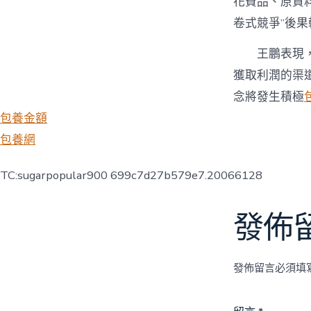
花費品、原資
卷式競爭”後果
王鵬表現，
獲取利潤的渠
念將發生積極
包養金額
包養網
TC:sugarpopular900 699c7d27b579e7.20066128
發佈
發佈留言必須填