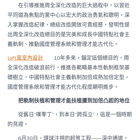
放
在引導推進周全深化改造的巨大過程中，以習近
｜
平同道為焦點的黨中心以宏大的政治勇氣和聰明，深
推
進
入掌握改造紀律，總結改造開放可貴經歷，發明性提
中
出周全深化改造總目的是完美和成長中國特點社會主
國
特
義軌制、推動國度管理系統和管理才能古代化。
點
社
loft風室內設計
10年多來，錨定這個總目的，周
會
主
全深化改造破浪前行，推進各範疇基本性軌制框架基
義
礎樹立，中國特點社會主義軌制加倍成熟加倍定型，
軌
制
國度管理系統和管理才能古代化程度顯明進步。
加
倍
把軌制扶植和管理才能扶植擺到加倍凸起的地位
成
熟
從舊日“嘆零丁”，到本日“跨孤立”，這是一個時期
加
倍
的見證。
定
型〉
6月30日，環球注視的超等工程——深中通道，