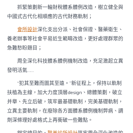
抓緊策劃新一輪財稅體系體例改造，樹立健全與
中國式古代化相順應的古代財務軌制；
會所設計
深化支出分派、社會保證、醫藥衛生、
養老辦事等社會平易近生範疇改造，更好處理群眾的
急難愁盼題目；
周全深化科技體系體例機制改造，充足激起立異
發明活氣……
“犯其至難而圖其至遠。”新征程上，保持以軌制
扶植為主線，加大力度頂層design、總體策劃，破立
并舉、先立后破，筑牢最基礎軌制，完美基礎軌制，
立異主要軌制，在廢除各方面體系體例機制弊病、調
劑深條理好處格式上再衝破一些難點。