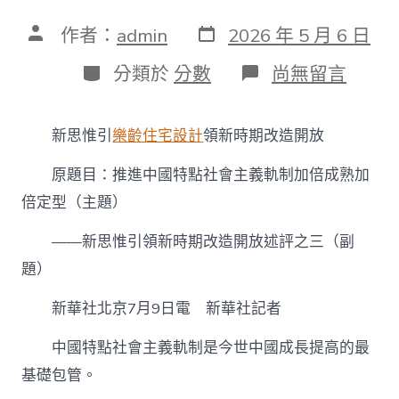
發
文
作者：
admin
2026 年 5 月 6 日
表
章
日
作
分
在
分類於
分數
尚無留言
期
者
類
〈新
思
惟
新思惟引
樂齡住宅設計
領新時期改造開放
引
領
原題目：推進中國特點社會主義軌制加倍成熟加
新
時
倍定型（主題）
期
改
——新思惟引領新時期改造開放述評之三（副
造
開
題）
JIUYI
俱
新華社北京7月9日電 新華社記者
意
住
中國特點社會主義軌制是今世中國成長提高的最
宅
設
基礎包管。
計