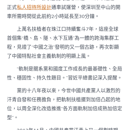
中
正式
私人招待所設計
通車試運營，使深圳至中山的開
車所需時間從此前約2小時延長至30分鐘。
上萬名扶植者在珠江口持續奮斗7年，這座全球
首個集“橋、島、隧、水下互通”為一體的跨海集群工
程，見證了“中國之治”發明的又一個古跡，再次彰顯
了中國特點社會主義軌制的明顯上風。
“軌制是關系黨和國度工作成長的最基礎性、全局
性、穩固性、持久性題目。”習近平總書記深入提醒。
黨的十八年夜以來，今世中國共產黨人以激烈的
汗青自發和任務擔負，把軌制扶植擺到加倍凸起的地
位，以周全深化改造推進“各方面軌制加倍成熟加倍定
型”。