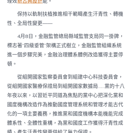
理效
新古典設計
能。
保持以軌制扶植推進相干範疇產生汗青性、轉機
性、全局性變更——
4月8日，金融監管總局縣域監管支局同一掛牌，
標志著“四級垂管”架構正式樹立，金融監管組織系統
進一個步驟完美，金融治理體系體例改造獲得主要停
頓。
從組開國家監察委員會到組建中心科技委員會，
從組開國家醫療保證局到組開國家數據局……黨的十八
年夜以來，以習近平同道為焦點的黨中心把深化黨和
國度機構改造作為推動國度管理系統和管理才能古代
化的一項主要義務，推進黨和國度機構本能機能完成
體系性、全體性重構，為黨和國度工作獲得汗青性成
績、產生汗青性變更供給了無力保證。