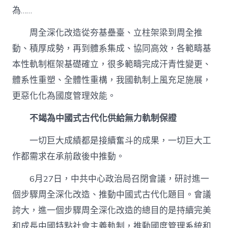
為……
周全深化改造從夯基壘臺、立柱架梁到周全推
動、積厚成勢，再到體系集成、協同高效，各範疇基
本性軌制框架基礎確立，很多範疇完成汗青性變更、
體系性重塑、全體性重構，我國軌制上風充足施展，
更惡化化為國度管理效能。
不竭為中國式古代化供給無力軌制保證
一切巨大成績都是接續奮斗的成果，一切巨大工
作都需求在承前啟後中推動。
6月27日，中共中心政治局召閉會議，研討進一
個步驟周全深化改造、推動中國式古代化題目。會議
誇大，進一個步驟周全深化改造的總目的是持續完美
和成長中國特點社會主義軌制，推動國度管理系統和