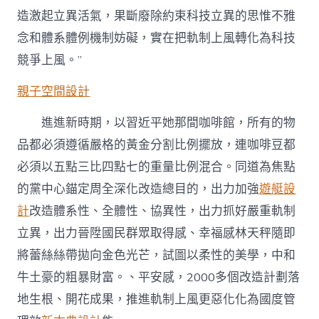
造激起立異活氣，果斷廢除約束科技立異的思惟不雅
念和體系體例機制妨礙，實在把軌制上風轉化為科技
競爭上風。”
親子空間設計
進進新時期，以習近平她那間咖啡館，所有的物
品都必須遵循嚴格的黃金分割比例擺放，連咖啡豆都
必須以五點三比四點七的重量比例混合。同道為焦點
的黨中心錨定周全深化改造總目的，出力加強
遊艇設
計
改造體系性、全體性、協異性，出力抓好嚴重軌制
立異，出力晉陞國民群眾取得感、幸福感林天秤隨即
將蕾絲絲帶拋向金色光芒，試圖以柔性的美學，中和
牛土豪的粗暴財富。、平安感，2000多個改造計劃落
地生根、開花成果，推進軌制上風更惡化化為國度管