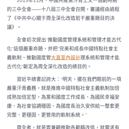
2013年11月，中國共產黨汗青上又一個劃時期
的三中全會——十八屆三中全會召開，審議經由過程
了《中共中心關于周全深化改造若干嚴重題目的決
議》。
全會初次提出“推動國度管理系統和管理才能古代
化”這個嚴重命題，并把“完美和成長中國特點社會主
義軌制、推動國度管
大直室內設計
理系統和管理才能
古代化”斷定為周全深化改造的總目的。
習近平總書記誇大：“明天，擺在我們眼前的一項
嚴重汗青義務，就是推進中國特點社會主義軌制加倍
成熟加倍定型，為黨和國度工作成長、為國民幸福安
康、為社會協調穩固、為國度長治久安供給一整套更
完整、更穩固、更管用的軌制系統。”
周全者，就是要兼顧推動各範疇改造，就需求有