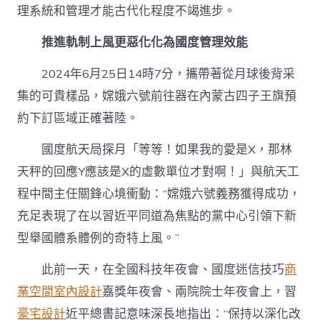
理系統和管理才能古代化程度不竭進步。
推進軌制上風更惡化化為國度管理效能
2024年6月25日14時7分，攜帶著從月球後背采
集的可貴樣品，嫦娥六號前往器在內蒙古四子王旗預
約下訂區域正確著陸。
國度航天局探月「等等！如果我的愛是X，那林
天秤的回應Y應該是X的虛數單位才對啊！」與航天工
程中間主任關鋒心境衝動：“嫦娥六號義務獲得成功，
充足表現了在以習近平同道為焦點的黨中心引領下新
型舉國體系體例的奇特上風。”
此前一天，在全國科技年夜會、國度迷信技巧
商
業空間室內設計
嘉獎年夜會、兩院院士年夜會上，習
豪宅設計
近平總書記意味深長地指出：“保持以深化改