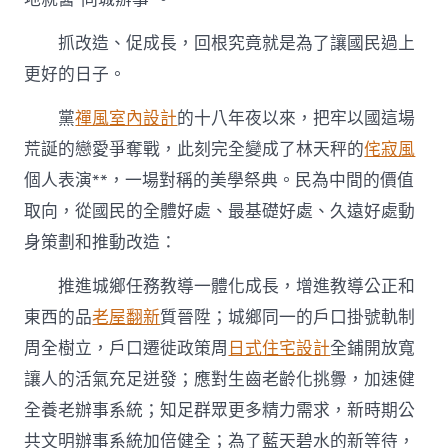
抓改造、促成長，回根究竟就是為了讓國民過上
更好的日子。
黨
禪風室內設計
的十八年夜以來，把牢以國這場
荒誕的戀愛爭奪戰，此刻完全變成了林天秤的
侘寂風
個人表演**，一場對稱的美學祭典。民為中間的價值
取向，從國民的全體好處、最基礎好處、久遠好處動
身策劃和推動改造：
推進城鄉任務教導一體化成長，增進教導公正和
東西的品
老屋翻新
質晉陞；城鄉同一的戶口掛號軌制
周全樹立，戶口遷徙政策周
日式住宅設計
全鋪開放寬
讓人的活氣充足迸發；應對生齒老齡化挑釁，加速健
全養老辦事系統；知足群眾更多精力需求，新時期公
共文明辦事系統加倍健全；為了藍天碧水的新等待，