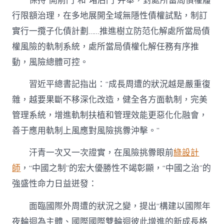
保持“開前門”和“堵后門”并舉，對處所當局債權履
行限額治理，在多地展開全域無隱性債權試點，制訂
實行一攬子化債計劃……推進樹立防范化解處所當局債
權風險的軌制系統，處所當局債權化解任務有序推
動，風險總體可控。
習近平總書記指出：“成長周遭的狀況越是嚴重復
雜，越要果斷不移深化改造，健全各方面軌制，完美
管理系統，增進軌制扶植和管理效能更惡化化融會，
善于應用軌制上風應對風險挑釁沖擊。”
汗青一次又一次證實，在風險挑釁眼前
綠設計
師
，“中國之制”的宏大優勝性不竭彰顯，“中國之治”的
強盛性命力日益迸發：
面臨國際外周遭的狀況之變，提出“構建以國際年
夜輪迴為主體、國際國際雙輪迴彼此增進的新成長格