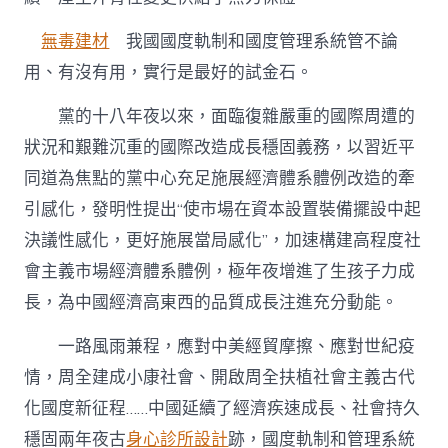
無毒建材
我國國度軌制和國度管理系統管不論
用、有沒有用，實行是最好的試金石。
黨的十八年夜以來，面臨復雜嚴重的國際周遭的
狀況和艱難沉重的國際改造成長穩固義務，以習近平
同道為焦點的黨中心充足施展經濟體系體例改造的牽
引感化，發明性提出“使市場在資本設置裝備擺設中起
決議性感化，更好施展當局感化”，加速構建高程度社
會主義市場經濟體系體例，極年夜增進了生孩子力成
長，為中國經濟高東西的品質成長注進充分動能。
一路風雨兼程，應對中美經貿摩擦、應對世紀疫
情，周全建成小康社會、開啟周全扶植社會主義古代
化國度新征程……中國延續了經濟疾速成長、社會持久
穩固兩年夜古
身心診所設計
跡，國度軌制和管理系統