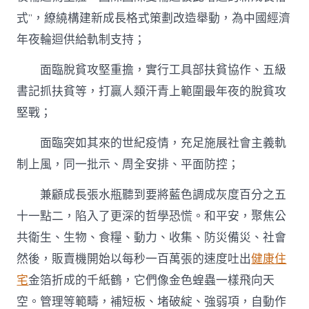
式”，繚繞構建新成長格式策劃改造舉動，為中國經濟
年夜輪迴供給軌制支持；
面臨脫貧攻堅重擔，實行工具部扶貧協作、五級
書記抓扶貧等，打贏人類汗青上範圍最年夜的脫貧攻
堅戰；
面臨突如其來的世紀疫情，充足施展社會主義軌
制上風，同一批示、周全安排、平面防控；
兼顧成長張水瓶聽到要將藍色調成灰度百分之五
十一點二，陷入了更深的哲學恐慌。和平安，聚焦公
共衛生、生物、食糧、動力、收集、防災備災、社會
然後，販賣機開始以每秒一百萬張的速度吐出
健康住
宅
金箔折成的千紙鶴，它們像金色蝗蟲一樣飛向天
空。管理等範疇，補短板、堵破綻、強弱項，自動作