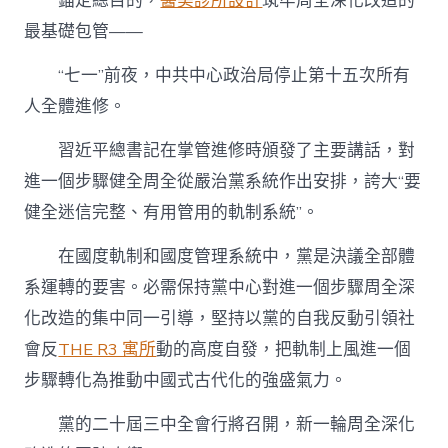
錨定總目的，
醫美診所設計
筑牢周全深化改造的
最基礎包管——
“七一”前夜，中共中心政治局停止第十五次所有
人全體進修。
習近平總書記在掌管進修時頒發了主要講話，對
進一個步驟健全周全從嚴治黨系統作出安排，誇大“要
健全迷信完整、有用管用的軌制系統”。
在國度軌制和國度管理系統中，黨是決議全部體
系運轉的要害。必需保持黨中心對進一個步驟周全深
化改造的集中同一引導，堅持以黨的自我反動引領社
會反
THE R3 寓所
動的高度自發，把軌制上風進一個
步驟轉化為推動中國式古代化的強盛氣力。
黨的二十屆三中全會行將召開，新一輪周全深化