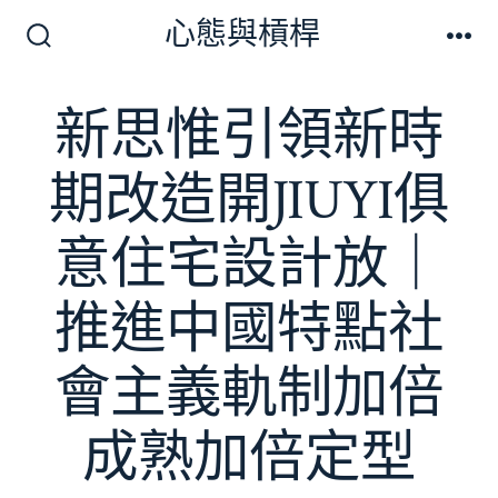
跳
心態與槓桿
至
搜
選
尋
單
主
切
新思惟引領新時
要
換
開
內
關
期改造開JIUYI俱
容
意住宅設計放｜
推進中國特點社
會主義軌制加倍
成熟加倍定型