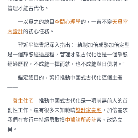
管理才能古代化。
一以貫之的總目
空間心理學
的，一直不變
天母室
內設計
的初心任務。
習近平總書記深入指出：“軌制加倍成熟加倍定型
是一個靜態經過歷程，管理才能古代化也是一個靜態
經過歷程，不成能一揮而就，也不成能與日俱增。”
錨定總目的，緊扣推動中國式古代化這個主題
——
養生住宅
推動中國式古代化是一項前無前人的首
創性工作，還有很多未知範疇
設計家豪宅
，加倍需求
我們在實行中持續勇敢摸
中醫診所設計
索、改造立
異。