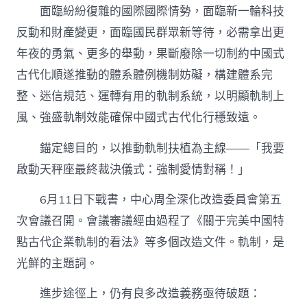
面臨紛紛復雜的國際國際情勢，面臨新一輪科技
反動和財產變更，面臨國民群眾新等待，必需拿出更
年夜的勇氣、更多的舉動，果斷廢除一切制約中國式
古代化順遂推動的體系體例機制妨礙，構建體系完
整、迷信規范、運轉有用的軌制系統，以明顯軌制上
風、強盛軌制效能確保中國式古代化行穩致遠。
錨定總目的，以推動軌制扶植為主線——「我要
啟動天秤座最終裁決儀式：強制愛情對稱！」
6月11日下戰書，中心周全深化改造委員會第五
次會議召開。會議審議經由過程了《關于完美中國特
點古代企業軌制的看法》等多個改造文件。軌制，是
光鮮的主題詞。
進步途徑上，仍有良多改造義務亟待破題：