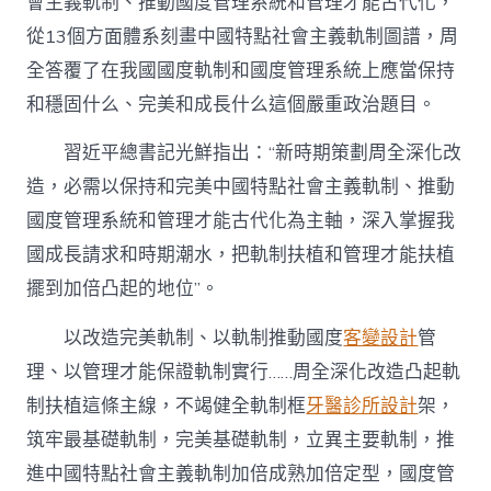
會主義軌制、推動國度管理系統和管理才能古代化，
從13個方面體系刻畫中國特點社會主義軌制圖譜，周
全答覆了在我國國度軌制和國度管理系統上應當保持
和穩固什么、完美和成長什么這個嚴重政治題目。
習近平總書記光鮮指出：“新時期策劃周全深化改
造，必需以保持和完美中國特點社會主義軌制、推動
國度管理系統和管理才能古代化為主軸，深入掌握我
國成長請求和時期潮水，把軌制扶植和管理才能扶植
擺到加倍凸起的地位”。
以改造完美軌制、以軌制推動國度
客變設計
管
理、以管理才能保證軌制實行……周全深化改造凸起軌
制扶植這條主線，不竭健全軌制框
牙醫診所設計
架，
筑牢最基礎軌制，完美基礎軌制，立異主要軌制，推
進中國特點社會主義軌制加倍成熟加倍定型，國度管