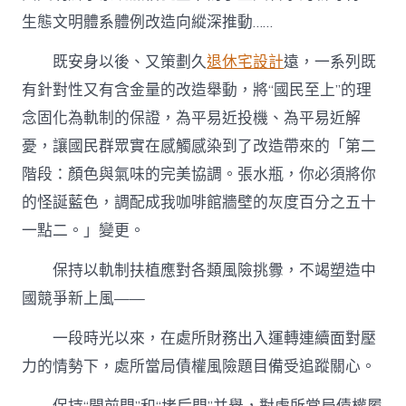
生態文明體系體例改造向縱深推動……
既安身以後、又策劃久
退休宅設計
遠，一系列既
有針對性又有含金量的改造舉動，將“國民至上”的理
念固化為軌制的保證，為平易近投機、為平易近解
憂，讓國民群眾實在感觸感染到了改造帶來的「第二
階段：顏色與氣味的完美協調。張水瓶，你必須將你
的怪誕藍色，調配成我咖啡館牆壁的灰度百分之五十
一點二。」變更。
保持以軌制扶植應對各類風險挑釁，不竭塑造中
國競爭新上風——
一段時光以來，在處所財務出入運轉連續面對壓
力的情勢下，處所當局債權風險題目備受追蹤關心。