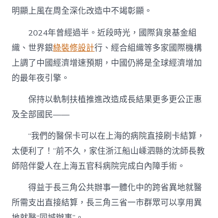
明顯上風在周全深化改造中不竭彰顯。
2024年曾經過半。近段時光，國際貨泉基金組
織、世界銀
綠裝修設計
行、經合組織等多家國際機構
上調了中國經濟增速預期，中國仍將是全球經濟增加
的最年夜引擎。
保持以軌制扶植推進改造成長結果更多更公正惠
及全部國民——
“我們的醫保卡可以在上海的病院直接刷卡結算，
太便利了！”前不久，家住浙江船山嵊泗縣的沈師長教
師陪伴愛人在上海五官科病院完成白內障手術。
得益于長三角公共辦事一體化中的跨省異地就醫
所需支出直接結算，長三角三省一市群眾可以享用異
地就醫“同城辦事”。