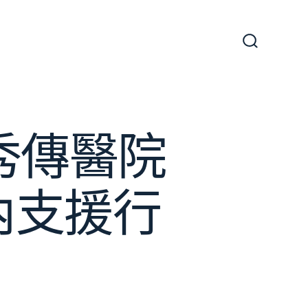
搜
尋
切
換
開
關
秀傳醫院
內支援行