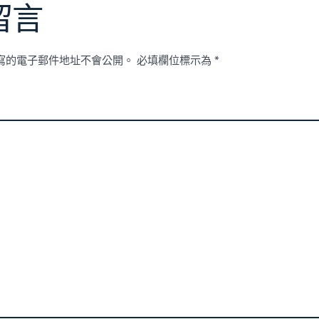
成
留言
首
個
海
內
寫的電子郵件地址不會公開。
必填欄位標示為
*
支
援
行
動〉
中