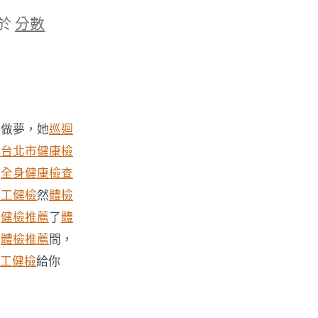
於
分數
是做夢，她
巡迴
薦
台北巿健康檢
的
全身健康檢查
勞工健檢
然
體檢
點
健檢推薦
了
體
房
體檢推薦
間，
工健檢
給你