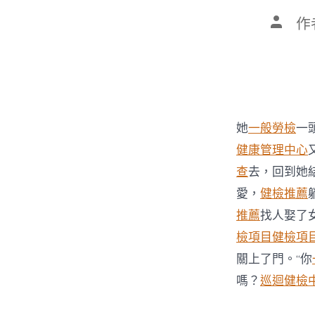
文
作
章
作
者
她
一般勞檢
一
健康管理中心
查
去，回到她
愛，
健檢推薦
推薦
找人娶了
檢項目
健檢項
關上了門。“你
嗎？
巡迴健檢