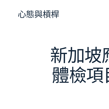
跳
至
心態與槓桿
主
要
內
容
新加坡
體檢項