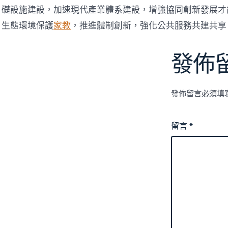
礎設施建設，加速現代產業體系建設，增強協同創新發展才
生態環境保護
家教
，推進體制創新，強化公共服務共建共享，
發佈
發佈留言必須填
留言
*