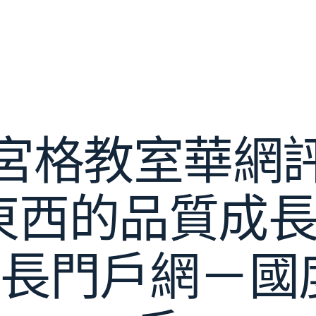
宮格教室華網
東西的品質成長“
成長門戶網－