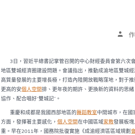
文
作
章
作
者
3日，習近平總書記掌管召開的中心財經委員會第六次
地區雙城經濟圈建設問題。會議指出，推動成渝地區雙城經
高質量發展的主要增長極，打造內陸開放戰略窪地，對于推
更高的安
個人空間
排、更年夜的期許、更換新的資料的思緒
協作、配合唱好“雙城記”。
重慶和成都是我國西部地區的
舞蹈教室
中間城市，在國
方面，發揮著主要感化，
個人空間
在中國區域
家教
發展板塊
重。早在2011年，國務院批復實施《成渝經濟區區域規劃