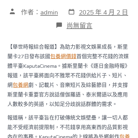
發
文
作者：
admin
2025 年 4 月 2 日
表
章
日
作
在
尚無留言
期
者
〈斯
里
蘭
【舉世時報綜合報道】為助力影視文娛業成長，斯里
卡
媒
蘭卡27日發布該國
包養網價錢
首個完整不花錢的流媒
體：
體平臺KaputaCinema。據斯里蘭卡《逐日金融時報》
助
力
報道，該平臺將面向不雅眾不花錢供給片子、短片、
影
網
包養網
劇、記載片、音樂短片及綜藝節目，并支撐
視
文
斯里蘭卡重要官方說話僧伽羅語、泰米爾語以及應用
娛
人數較多的英語，以知足分歧說話群體的需求。
業
成
長，
報道稱，該平臺旨在打破傳統文娛壁壘，讓一切人都
斯
能不受經濟前提限制，不花錢享用高東西的品質影視
里
蘭
內在的事務。KaputaCinema的上線將為外鄉創作
包養