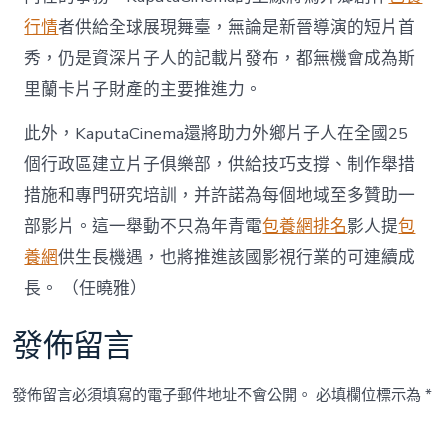
卡
行情
者供給全球展現舞臺，無論是新晉導演的短片首
上
線
秀，仍是資深片子人的記載片發布，都無機會成為斯
該
里蘭卡片子財產的主要推進力。
國
首
個
此外，KaputaCinema還將助力外鄉片子人在全國25
免
個行政區建立片子俱樂部，供給技巧支撐、制作舉措
查
包
措施和專門研究培訓，并許諾為每個地域至多贊助一
養
部影片。這一舉動不只為年青電
包養網排名
影人提
包
費
流
養網
供生長機遇，也將推進該國影視行業的可連續成
媒
長。 （任曉雅）
體
平
臺
發佈留言
_
中
國
發佈留言必須填寫的電子郵件地址不會公開。
必填欄位標示為
*
網〉
中