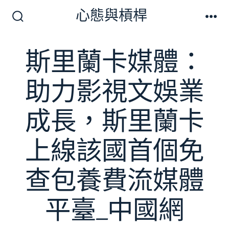
跳
心態與槓桿
至
搜
選
尋
單
主
切
斯里蘭卡媒體：
要
換
開
內
關
助力影視文娛業
容
成長，斯里蘭卡
上線該國首個免
查包養費流媒體
平臺_中國網